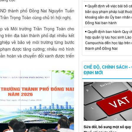
Quyết định về việc bãi bỏ c
UBND thành phố Đồng Nai Nguyễn Tuấn
bản quy phạm pháp luật thuộc
khoáng sản do Ủy ban nhân 
rần Trọng Toàn cùng chủ trì hội nghị.
Đồng Nai ban hành
ệp và Môi trường Trần Trọng Toàn cho
Quyết định ban hành Quy c
ng trên địa bàn thành phố đạt nhiều kết
hợp quản lý lưu học sinh Lào
ghiệp về bảo vệ môi trường từng bước
Campuchia đến học tập trên 
thành phố Đồng Nai
vi phạm được tăng cường; nhiều mô hình
 tuần hoàn và chuyển đổi xanh được triển
CHẾ ĐỘ, CHÍNH SÁCH -
ĐỊNH MỚI
Sửa đổi, bổ sung một số quy 