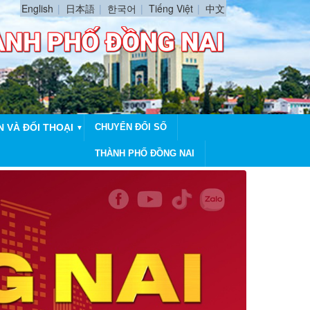
English
日本語
한국어
Tiếng Việt
中文
N VÀ ĐỐI THOẠI
CHUYỂN ĐỔI SỐ
▼
THÀNH PHỐ ĐỒNG NAI