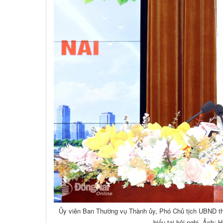
Ủy viên Ban Thường vụ Thành ủy, Phó Chủ tịch UBND t
biểu tại hội nghị. Ảnh: 