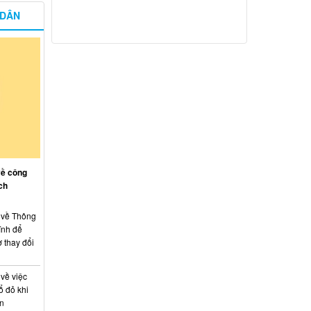
 DÂN
về công
ch
: về Thông
ính để
 thay đổi
 về việc
ổ đỏ khi
án