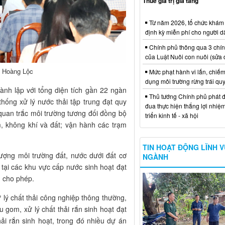
Thuế giá trị gia tăng
Từ năm 2026, tổ chức khám
định kỳ miễn phí cho người d
Chính phủ thông qua 3 chí
của Luật Nuôi con nuôi (sửa 
: Hoàng Lộc
Mức phạt hành vi lấn, chiếm
dụng môi trường rừng trái qu
ành lập với tổng diện tích gần 22 ngàn
Thủ tướng Chính phủ phát đ
hống xử lý nước thải tập trung đạt quy
đua thực hiện thắng lợi nhiệ
quan trắc môi trường tương đối đồng bộ
triển kinh tế - xã hội
, không khí và đất; vận hành các trạm
TIN HOẠT ĐỘNG LĨNH 
lượng môi trường đất, nước dưới đất cơ
NGÀNH
tại các khu vực cấp nước sinh hoạt đạt
n cho phép.
ử lý chất thải công nghiệp thông thường,
hu gom, xử lý chất thải rắn sinh hoạt đạt
ải rắn sinh hoạt, trong đó nhiều dự án