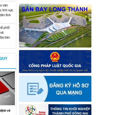
ác văn
 lĩnh vực
dân tỉnh
hế phối
 và
địa bàn
 QUY
định về