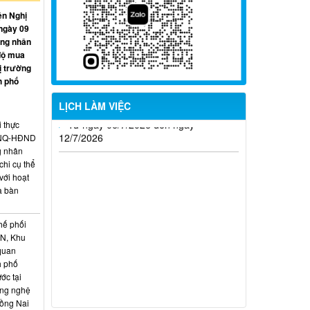
ện Nghị
Từ ngày 20/7/2026 đến ngày
ngày 09
26/7/2026
ồng nhân
độ mua
Từ ngày 13/7/2026 đến ngày
ị trường
18/7/2026
h phố
Từ ngày 06/7/2026 đến ngày
LỊCH LÀM VIỆC
12/7/2026
i thực
6/NQ-HĐND
g nhân
hi cụ thể
với hoạt
a bàn
hế phối
CN, Khu
 quan
h phố
ớc tại
ông nghệ
Đồng Nai