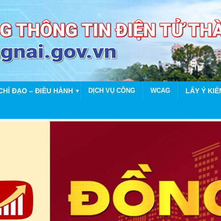
CHỈ ĐẠO – ĐIỀU HÀNH
DỊCH VỤ CÔNG
WCAG
LẤY Ý KIẾ
▼