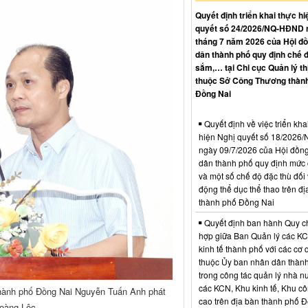
Quyết định triển khai thực hi
quyết số 24/2026/NQ-HĐND 
tháng 7 năm 2026 của Hội đ
dân thành phố quy định chế 
sắm,… tại Chi cục Quản lý th
thuộc Sở Công Thương thàn
Đồng Nai
Quyết định về việc triển kha
hiện Nghị quyết số 18/202
ngày 09/7/2026 của Hội đồn
dân thành phố quy định mức c
và một số chế độ đặc thù đối 
động thể dục thể thao trên đị
thành phố Đồng Nai
Quyết định ban hành Quy c
hợp giữa Ban Quản lý các K
kinh tế thành phố với các cơ
thuộc Ủy ban nhân dân thàn
trong công tác quản lý nhà nư
các KCN, Khu kinh tế, Khu c
hành phố Đồng Nai Nguyễn Tuấn Anh phát
cao trên địa bàn thành phố 
Hoàng Lộc