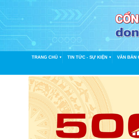
TRANG CHỦ
TIN TỨC - SỰ KIỆN
VĂN BẢN 
▼
▼