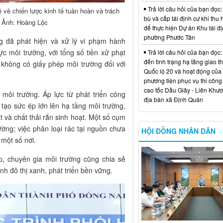
Trả lời câu hỏi của bạn đọc:
 về chiến lược kinh tế tuần hoàn và trách
bù và cấp tái định cư khi thu 
. Ảnh: Hoàng Lộc
để thực hiện Dự án Khu tái đị
phường Phước Tân
g đã phát hiện và xử lý vi phạm hành
ực môi trường, với tổng số tiền xử phạt
Trả lời câu hỏi của bạn đọc:
đến tình trạng hạ tầng giao t
 không có giấy phép môi trường đối với
Quốc lộ 20 và hoạt động của
phương tiện phục vụ thi công
cao tốc Dầu Giây - Liên Khươ
môi trường. Áp lực từ phát triển công
địa bàn xã Định Quán
 tạo sức ép lớn lên hạ tầng môi trường,
t và chất thải rắn sinh hoạt. Một số cụm
ờng; việc phân loại rác tại nguồn chưa
HỘI ĐỒNG NHÂN DÂN
 một số nơi.
ệp, chuyên gia môi trường cũng chia sẻ
nh đô thị xanh, phát triển bền vững.