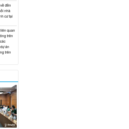
 về đền
hồi nhà
nh cư tại
 liên quan
hông trên
 các
 dự án
ng trên