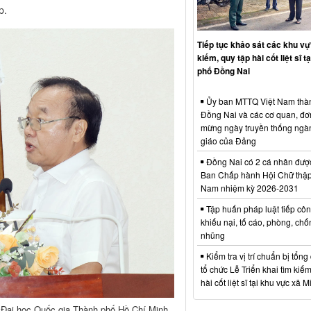
p.
Tiếp tục khảo sát các khu vự
kiếm, quy tập hài cốt liệt sĩ t
phố Đồng Nai
Ủy ban MTTQ Việt Nam thà
Đồng Nai và các cơ quan, đơ
mừng ngày truyền thống ngà
giáo của Đảng
Đồng Nai có 2 cá nhân đượ
Ban Chấp hành Hội Chữ thập
Nam nhiệm kỳ 2026-2031
Tập huấn pháp luật tiếp côn
khiếu nại, tố cáo, phòng, ch
nhũng
Kiểm tra vị trí chuẩn bị tổng
tổ chức Lễ Triển khai tìm kiếm
hài cốt liệt sĩ tại khu vực xã 
Đại học Quốc gia Thành phố Hồ Chí Minh