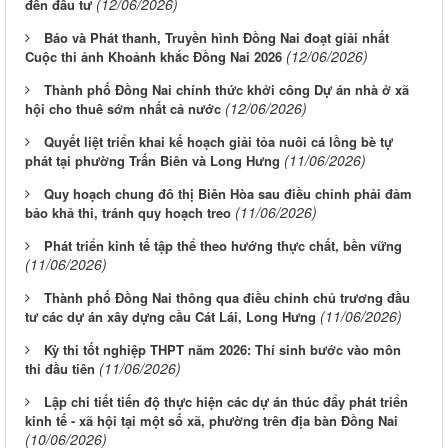
(12/06/2026)
đến đầu tư
Báo và Phát thanh, Truyền hình Đồng Nai đoạt giải nhất
(12/06/2026)
Cuộc thi ảnh Khoảnh khắc Đồng Nai 2026
Thành phố Đồng Nai chính thức khởi công Dự án nhà ở xã
(12/06/2026)
hội cho thuê sớm nhất cả nước
Quyết liệt triển khai kế hoạch giải tỏa nuôi cá lồng bè tự
(11/06/2026)
phát tại phường Trấn Biên và Long Hưng
Quy hoạch chung đô thị Biên Hòa sau điều chỉnh phải đảm
(11/06/2026)
bảo khả thi, tránh quy hoạch treo
Phát triển kinh tế tập thể theo hướng thực chất, bền vững
(11/06/2026)
Thành phố Đồng Nai thông qua điều chỉnh chủ trương đầu
(11/06/2026)
tư các dự án xây dựng cầu Cát Lái, Long Hưng
Kỳ thi tốt nghiệp THPT năm 2026: Thí sinh bước vào môn
(11/06/2026)
thi đầu tiên
Lập chi tiết tiến độ thực hiện các dự án thúc đẩy phát triển
kinh tế - xã hội tại một số xã, phường trên địa bàn Đồng Nai
(10/06/2026)