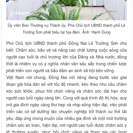
Ủy viên Ban Thường vụ Thành ủy, Phó Chủ tịch UBND thành phố Lê
Trường Sơn phát biểu tại tọa đàm. Ảnh: Hạnh Dung
Phó Chủ tịch UBND thành phố Đồng Nai Lê Trường Sơn cho
biết: Chăm sóc, bảo vệ và nâng cao chất lượng cuộc sống của
người cao tuổi là chủ trương lớn của Đảng và Nhà nước, đồng
thời là nhiệm vụ có ý nghĩa nhân văn sâu sắc trong chiến lược
phát triển con người và bảo đảm an sinh xã hội bền vững.
Việt Nam nói chung, Đồng Nai nói riêng đang bước vào giai
đoạn già hóa dân số với tốc độ nhanh, kéo theo nhu cầu chăm
sóc sức khỏe, phục hồi chức năng và chăm sóc dài hạn cho
người cao tuổi ngày càng lớn. Cùng với quá trình đô thị hóa, quy
mô gia đình ngày càng thu hẹp và nhịp sống hiện đại, việc phát
triển các cơ sở dưỡng lão chuyên nghiệp trở thành xu thế tất
yếu, đáp ứng mong muốn của nhiều gia đình về một môi trường
chăm sóc an toàn, hiện đại, nơi người cao tuổi được chăm sóc y
tế thường xuyên, phục hồi chức năng và tham gia các hoạt