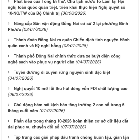
Phát biểu của Tổng Bí thư, Chủ tịch nước Tô Lâm tại Hội
nghị toàn quốc quán triệt, triển khai thực hiện Nghị quyết số
(30/06/2026)
10-NQ/TW của Bộ Chính trị
Nâng cấp Sân vận động Đồng Nai cơ sở 2 tại phường Bình
(02/07/2026)
Phước
Thành đoàn Đồng Nai ra quân Chiến dịch tình nguyện Hành
(03/07/2026)
quân xanh và Kỳ nghỉ hồng
Thành phố Đồng Nai chính thức đưa xe buýt điện công
(04/07/2026)
nghệ sạch vào phục vụ người dân
Tuyến đường đi xuyên rừng nguyên sinh đặc biệt
(04/07/2026)
Nghị quyết 10 mở lối thu hút dòng vốn FDI chất lượng cao
(06/07/2026)
Chủ động bám sát kịch bản tăng trưởng 2 con số trong 6
(07/07/2026)
tháng cuối năm
Phấn đấu trong tháng 10-2026 hoàn thiện cơ sở dữ liệu đất
(07/07/2026)
đai phục vụ chuyển đổi số
Tập trung các giải pháp đấu tranh chống buôn lậu, gian lận