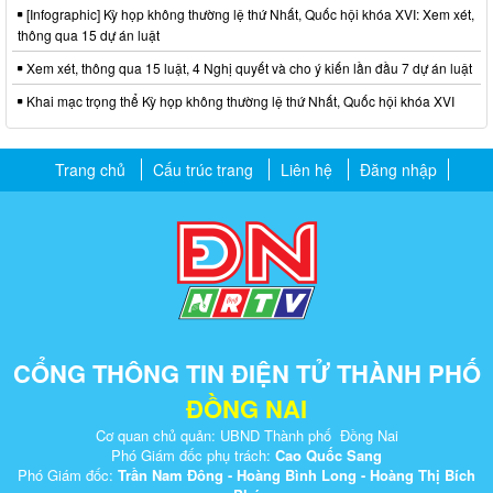
[Infographic] Kỳ họp không thường lệ thứ Nhất, Quốc hội khóa XVI: Xem xét,
thông qua 15 dự án luật
Xem xét, thông qua 15 luật, 4 Nghị quyết và cho ý kiến lần đầu 7 dự án luật
Khai mạc trọng thể Kỳ họp không thường lệ thứ Nhất, Quốc hội khóa XVI
Trang chủ
Cấu trúc trang
Liên hệ
Đăng nhập
CỔNG THÔNG TIN ĐIỆN TỬ THÀNH PHỐ
ĐỒNG NAI
Cơ quan chủ quản: UBND Thành phố Đồng Nai
Phó Giám đốc phụ trách:
Cao Quốc Sang
Phó Giám đốc:
Trần Nam Đông - Hoàng Bình Long - Hoàng Thị Bích