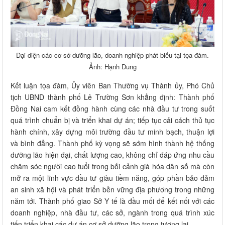
Đại diện các cơ sở dưỡng lão, doanh nghiệp phát biểu tại tọa đàm.
Ảnh: Hạnh Dung
Kết luận tọa đàm, Ủy viên Ban Thường vụ Thành ủy, Phó Chủ
tịch UBND thành phố Lê Trường Sơn khẳng định: Thành phố
Đồng Nai cam kết đồng hành cùng các nhà đầu tư trong suốt
quá trình chuẩn bị và triển khai dự án; tiếp tục cải cách thủ tục
hành chính, xây dựng môi trường đầu tư minh bạch, thuận lợi
và bình đẳng. Thành phố kỳ vọng sẽ sớm hình thành hệ thống
dưỡng lão hiện đại, chất lượng cao, không chỉ đáp ứng nhu cầu
chăm sóc người cao tuổi trong bối cảnh già hóa dân số mà còn
mở ra một lĩnh vực đầu tư giàu tiềm năng, góp phần bảo đảm
an sinh xã hội và phát triển bền vững địa phương trong những
năm tới. Thành phố giao Sở Y tế là đầu mối để kết nối với các
doanh nghiệp, nhà đầu tư, các sở, ngành trong quá trình xúc
tiến triển khai các dự án cơ sở dưỡng lão trong tương lai.