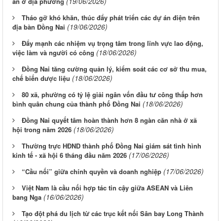
(19/06/2026)
án ở địa phương
Tháo gỡ khó khăn, thúc đẩy phát triển các dự án điện trên
(19/06/2026)
địa bàn Đồng Nai
Đẩy mạnh các nhiệm vụ trọng tâm trong lĩnh vực lao động,
(18/06/2026)
việc làm và người có công
Đồng Nai tăng cường quản lý, kiểm soát các cơ sở thu mua,
(18/06/2026)
chế biến dược liệu
80 xã, phường có tỷ lệ giải ngân vốn đầu tư công thấp hơn
(18/06/2026)
bình quân chung của thành phố Đồng Nai
Đồng Nai quyết tâm hoàn thành hơn 8 ngàn căn nhà ở xã
(18/06/2026)
hội trong năm 2026
Thường trực HĐND thành phố Đồng Nai giám sát tình hình
(17/06/2026)
kinh tế - xã hội 6 tháng đầu năm 2026
(17/06/2026)
“Cầu nối” giữa chính quyền và doanh nghiệp
Việt Nam là cầu nối hợp tác tin cậy giữa ASEAN và Liên
(16/06/2026)
bang Nga
Tạo đột phá du lịch từ các trục kết nối Sân bay Long Thành