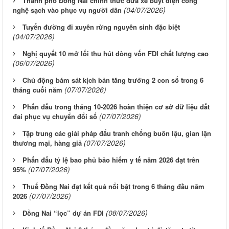
Thành phố Đồng Nai chính thức đưa xe buýt điện công
(04/07/2026)
nghệ sạch vào phục vụ người dân
Tuyến đường đi xuyên rừng nguyên sinh đặc biệt
(04/07/2026)
Nghị quyết 10 mở lối thu hút dòng vốn FDI chất lượng cao
(06/07/2026)
Chủ động bám sát kịch bản tăng trưởng 2 con số trong 6
(07/07/2026)
tháng cuối năm
Phấn đấu trong tháng 10-2026 hoàn thiện cơ sở dữ liệu đất
(07/07/2026)
đai phục vụ chuyển đổi số
Tập trung các giải pháp đấu tranh chống buôn lậu, gian lận
(07/07/2026)
thương mại, hàng giả
Phấn đấu tỷ lệ bao phủ bảo hiểm y tế năm 2026 đạt trên
(07/07/2026)
95%
Thuế Đồng Nai đạt kết quả nổi bật trong 6 tháng đầu năm
(07/07/2026)
2026
(08/07/2026)
Đồng Nai “lọc” dự án FDI