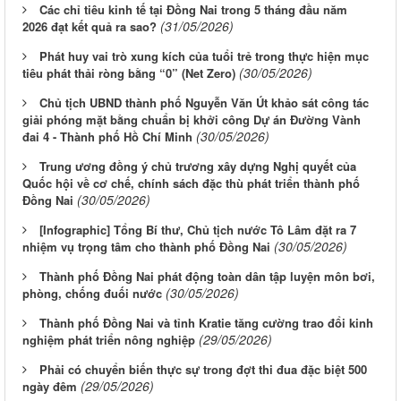
Các chỉ tiêu kinh tế tại Đồng Nai trong 5 tháng đầu năm
(31/05/2026)
2026 đạt kết quả ra sao?
Phát huy vai trò xung kích của tuổi trẻ trong thực hiện mục
(30/05/2026)
tiêu phát thải ròng bằng “0” (Net Zero)
Chủ tịch UBND thành phố Nguyễn Văn Út khảo sát công tác
giải phóng mặt bằng chuẩn bị khởi công Dự án Đường Vành
(30/05/2026)
đai 4 - Thành phố Hồ Chí Minh
Trung ương đồng ý chủ trương xây dựng Nghị quyết của
Quốc hội về cơ chế, chính sách đặc thù phát triển thành phố
(30/05/2026)
Đồng Nai
[Infographic] Tổng Bí thư, Chủ tịch nước Tô Lâm đặt ra 7
(30/05/2026)
nhiệm vụ trọng tâm cho thành phố Đồng Nai
Thành phố Đồng Nai phát động toàn dân tập luyện môn bơi,
(30/05/2026)
phòng, chống đuối nước
Thành phố Đồng Nai và tỉnh Kratie tăng cường trao đổi kinh
(29/05/2026)
nghiệm phát triển nông nghiệp
Phải có chuyển biến thực sự trong đợt thi đua đặc biệt 500
(29/05/2026)
ngày đêm