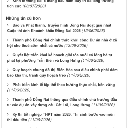
Kinh tế Đồng Nai 6 tháng đầu năm duy trì đà tăng trưởng
(08/07/2026)
tích cực
Những tin cũ hơn
Báo và Phát thanh, Truyền hình Đồng Nai đoạt giải nhất
(12/06/2026)
Cuộc thi ảnh Khoảnh khắc Đồng Nai 2026
Thành phố Đồng Nai chính thức khởi công Dự án nhà ở xã
(12/06/2026)
hội cho thuê sớm nhất cả nước
Quyết liệt triển khai kế hoạch giải tỏa nuôi cá lồng bè tự
(11/06/2026)
phát tại phường Trấn Biên và Long Hưng
Quy hoạch chung đô thị Biên Hòa sau điều chỉnh phải đảm
(11/06/2026)
bảo khả thi, tránh quy hoạch treo
Phát triển kinh tế tập thể theo hướng thực chất, bền vững
(11/06/2026)
Thành phố Đồng Nai thông qua điều chỉnh chủ trương đầu
(11/06/2026)
tư các dự án xây dựng cầu Cát Lái, Long Hưng
Kỳ thi tốt nghiệp THPT năm 2026: Thí sinh bước vào môn
(11/06/2026)
thi đầu tiên