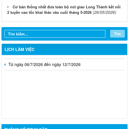
Cơ bản thống nhất đưa toàn bộ nút giao Long Thành kết nối
(26/05/2026)
2 tuyến cao tốc khai thác vào cuối tháng 5-2026
Từ ngày 03/8/2026 đến ngày 09/8/2026
Từ ngày 27/7/2026 đến ngày 02/8/2026
Tìm
Từ ngày 20/7/2026 đến ngày 26/7/2026
Từ ngày 13/7/2026 đến ngày 18/7/2026
LỊCH LÀM VIỆC
Từ ngày 06/7/2026 đến ngày 12/7/2026
Thông báo về việc tuyển dụng viên chức năm 2026