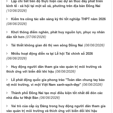
Lập chi tiết tiến độ thực hiện các dự án thúc đẩy phát triển
kinh tế - xã hội tại một số xã, phường trên địa bàn Đồng Nai
(10/06/2026)
Kiểm tra công tác sẵn sàng kỳ thi tốt nghiệp THPT năm 2026
(08/06/2026)
Khơi thông điểm nghẽn, phát huy nguồn lực, phục vụ nhân
(07/06/2026)
dân tốt hơn
(06/06/2026)
Tái thiết không gian đô thị ven sông Ðồng Nai
Nhiều hoạt động diễn ra tại Lễ hội Tài chính số 2026
(06/06/2026)
Huy động người dân tham gia vào quản trị môi trường và
(06/06/2026)
thích ứng với biến đổi khí hậu
Lễ phát động quốc gia phong trào "Toàn dân chung tay bảo
(06/06/2026)
vệ môi trường, vì một Việt Nam xanh-sạch-đẹp"
Thành phố Đồng Nai tạo mọi điều kiện tốt nhất để đón các
(06/06/2026)
nhà đầu tư Nhật Bản
Vai trò của cấp ủy Đảng trong huy động người dân tham gia
vào quản trị môi trường và thích ứng với biến đổi khí hậu