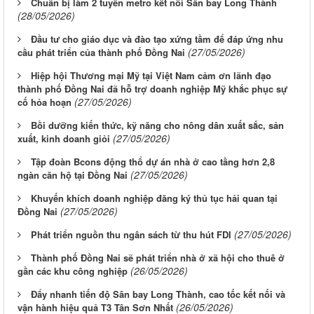
Chuẩn bị làm 2 tuyến metro kết nối Sân bay Long Thành
(28/05/2026)
Đầu tư cho giáo dục và đào tạo xứng tầm để đáp ứng nhu
(27/05/2026)
cầu phát triển của thành phố Đồng Nai
Hiệp hội Thương mại Mỹ tại Việt Nam cảm ơn lãnh đạo
thành phố Đồng Nai đã hỗ trợ doanh nghiệp Mỹ khắc phục sự
(27/05/2026)
cố hỏa hoạn
Bồi dưỡng kiến thức, kỹ năng cho nông dân xuất sắc, sản
(27/05/2026)
xuất, kinh doanh giỏi
Tập đoàn Bcons động thổ dự án nhà ở cao tầng hơn 2,8
(27/05/2026)
ngàn căn hộ tại Đồng Nai
Khuyến khích doanh nghiệp đăng ký thủ tục hải quan tại
(27/05/2026)
Đồng Nai
(27/05/2026)
Phát triển nguồn thu ngân sách từ thu hút FDI
Thành phố Đồng Nai sẽ phát triển nhà ở xã hội cho thuê ở
(26/05/2026)
gần các khu công nghiệp
Đẩy nhanh tiến độ Sân bay Long Thành, cao tốc kết nối và
(26/05/2026)
vận hành hiệu quả T3 Tân Sơn Nhất