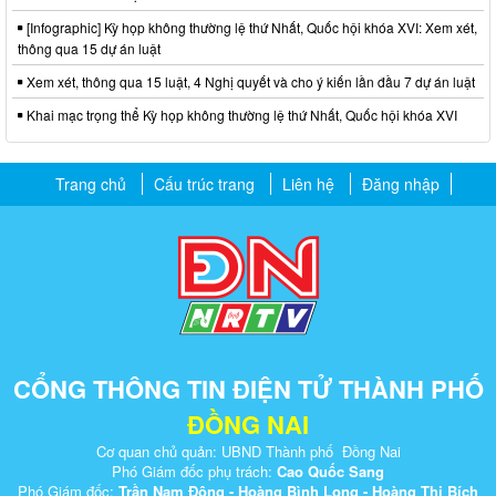
[Infographic] Kỳ họp không thường lệ thứ Nhất, Quốc hội khóa XVI: Xem xét,
thông qua 15 dự án luật
Xem xét, thông qua 15 luật, 4 Nghị quyết và cho ý kiến lần đầu 7 dự án luật
Khai mạc trọng thể Kỳ họp không thường lệ thứ Nhất, Quốc hội khóa XVI
Trang chủ
Cấu trúc trang
Liên hệ
Đăng nhập
CỔNG THÔNG TIN ĐIỆN TỬ THÀNH PHỐ
ĐỒNG NAI
Cơ quan chủ quản: UBND Thành phố Đồng Nai
Phó Giám đốc phụ trách:
Cao Quốc Sang
Phó Giám đốc:
Trần Nam Đông - Hoàng Bình Long - Hoàng Thị Bích