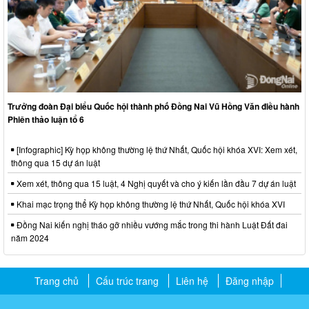
Trưởng đoàn Đại biểu Quốc hội thành phố Đồng Nai Vũ Hồng Văn điều hành
Phiên thảo luận tổ 6
[Infographic] Kỳ họp không thường lệ thứ Nhất, Quốc hội khóa XVI: Xem xét,
thông qua 15 dự án luật
Xem xét, thông qua 15 luật, 4 Nghị quyết và cho ý kiến lần đầu 7 dự án luật
Khai mạc trọng thể Kỳ họp không thường lệ thứ Nhất, Quốc hội khóa XVI
Đồng Nai kiến nghị tháo gỡ nhiều vướng mắc trong thi hành Luật Đất đai
năm 2024
Trang chủ
Cấu trúc trang
Liên hệ
Đăng nhập