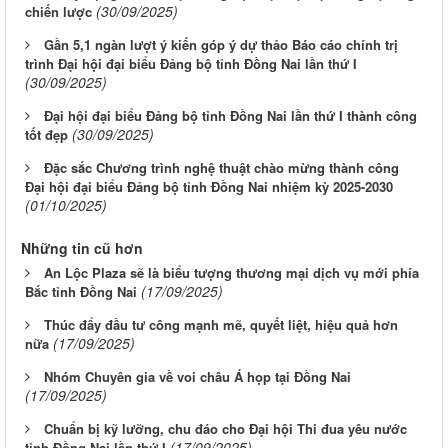
(30/09/2025)
chiến lược
Gần 5,1 ngàn lượt ý kiến góp ý dự thảo Báo cáo chính trị
trình Đại hội đại biểu Đảng bộ tỉnh Đồng Nai lần thứ I
(30/09/2025)
Đại hội đại biểu Đảng bộ tỉnh Đồng Nai lần thứ I thành công
(30/09/2025)
tốt đẹp
Đặc sắc Chương trình nghệ thuật chào mừng thành công
Đại hội đại biểu Đảng bộ tỉnh Đồng Nai nhiệm kỳ 2025-2030
(01/10/2025)
Những tin cũ hơn
An Lộc Plaza sẽ là biểu tượng thương mại dịch vụ mới phía
(17/09/2025)
Bắc tỉnh Đồng Nai
Thúc đẩy đầu tư công mạnh mẽ, quyết liệt, hiệu quả hơn
(17/09/2025)
nữa
Nhóm Chuyên gia về voi châu Á họp tại Đồng Nai
(17/09/2025)
Chuẩn bị kỹ lưỡng, chu đáo cho Đại hội Thi đua yêu nước
(17/09/2025)
tỉnh Đồng Nai lần thứ I