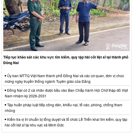
Tiếp tục khảo sát các khu vực tìm kiếm, quy tập hài cốt liệt sĩ tại thành phố
Đồng Nai
Ủy ban MTTQ Việt Nam thành phố Đồng Nai và các cơ quan, đơn vị chúc
mừng ngày truyền thống ngành Tuyên giáo của Đảng
Đồng Nai có 2 cá nhân được bầu vào Ban Chấp hành Hội Chữ thập đỏ Việt
Nam nhiệm kỳ 2026-2031
Tập huấn pháp luật tiếp công dân, khiếu nại, tố cáo, phòng, chống tham
nhũng
Kiểm tra vị trí chuẩn bị tổng duyệt và tổ chức Lễ Triển khai tìm kiếm, quy tập
hài cốt liệt sĩ tại khu vực xã Minh Đức