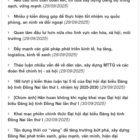
(29/09/2025)
sạch, vững mạnh
Nhiều ý kiến đóng góp để thực hiện tốt nhiệm vụ quốc
(29/09/2025)
phòng, an ninh và đối ngoại
Quan tâm đầu tư hơn nữa cho lĩnh vực văn hóa, xã hội, môi
(29/09/2025)
trường
Đẩy mạnh các giải pháp phát triển kinh tế, hạ tầng,
(29/09/2025)
logistics, kinh tế xanh
Thảo luận nhiều vấn đề về dân vận, xây dựng MTTQ và các
(29/09/2025)
đoàn thể chính trị - xã hội
168 lượt ý kiến thảo luận tại 5 tổ của Đại hội đại biểu Đảng
(29/09/2025)
bộ tỉnh Đồng Nai lần thứ I, nhiệm kỳ 2025-2030
[Chùm ảnh] Hân hoan không khí ngày khai mạc Đại hội đại
(30/09/2025)
biểu Đảng bộ tỉnh Đồng Nai lần thứ I
Khai mạc phiên chính thức Đại hội đại biểu Đảng bộ tỉnh
(30/09/2025)
Đồng Nai lần thứ I
Tận dụng thời cơ “vàng” để tăng trưởng bứt phá, xây dựng
Đồng Nai phát triển xanh, giàu mạnh, văn minh, hiện đại