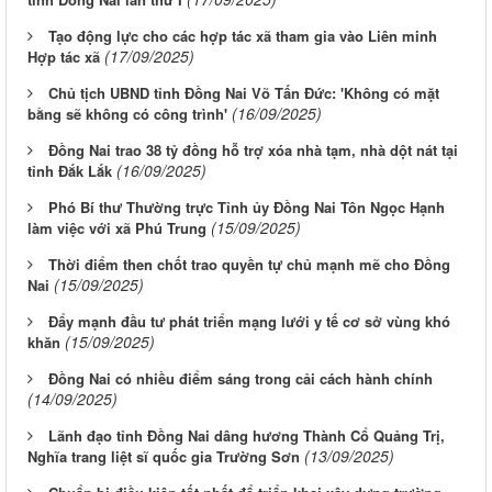
Tạo động lực cho các hợp tác xã tham gia vào Liên minh
(17/09/2025)
Hợp tác xã
Chủ tịch UBND tỉnh Đồng Nai Võ Tấn Đức: 'Không có mặt
(16/09/2025)
bằng sẽ không có công trình'
Đồng Nai trao 38 tỷ đồng hỗ trợ xóa nhà tạm, nhà dột nát tại
(16/09/2025)
tỉnh Đắk Lắk
Phó Bí thư Thường trực Tỉnh ủy Đồng Nai Tôn Ngọc Hạnh
(15/09/2025)
làm việc với xã Phú Trung
Thời điểm then chốt trao quyền tự chủ mạnh mẽ cho Đồng
(15/09/2025)
Nai
Đẩy mạnh đầu tư phát triển mạng lưới y tế cơ sở vùng khó
(15/09/2025)
khăn
Đồng Nai có nhiều điểm sáng trong cải cách hành chính
(14/09/2025)
Lãnh đạo tỉnh Đồng Nai dâng hương Thành Cổ Quảng Trị,
(13/09/2025)
Nghĩa trang liệt sĩ quốc gia Trường Sơn