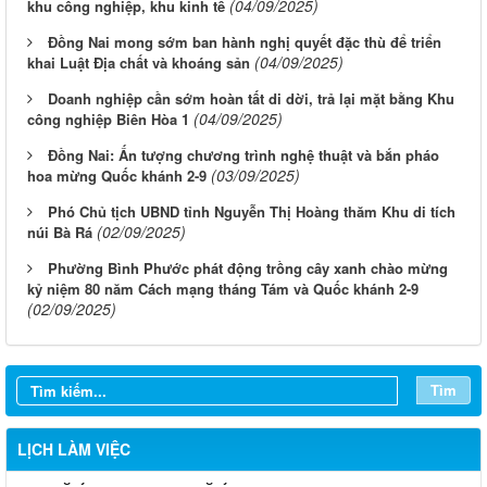
(04/09/2025)
khu công nghiệp, khu kinh tế
Đồng Nai mong sớm ban hành nghị quyết đặc thù để triển
(04/09/2025)
khai Luật Địa chất và khoáng sản
Doanh nghiệp cần sớm hoàn tất di dời, trả lại mặt bằng Khu
(04/09/2025)
công nghiệp Biên Hòa 1
Đồng Nai: Ấn tượng chương trình nghệ thuật và bắn pháo
(03/09/2025)
hoa mừng Quốc khánh 2-9
Phó Chủ tịch UBND tỉnh Nguyễn Thị Hoàng thăm Khu di tích
(02/09/2025)
núi Bà Rá
Phường Bình Phước phát động trồng cây xanh chào mừng
kỷ niệm 80 năm Cách mạng tháng Tám và Quốc khánh 2-9
(02/09/2025)
Từ ngày 03/8/2026 đến ngày 09/8/2026
Từ ngày 27/7/2026 đến ngày 02/8/2026
Tìm
Từ ngày 20/7/2026 đến ngày 26/7/2026
LỊCH LÀM VIỆC
Từ ngày 13/7/2026 đến ngày 18/7/2026