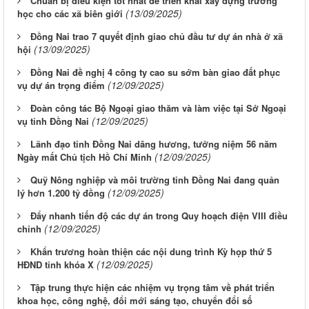
Chuẩn bị điều kiện tốt nhất để triển khai xây dựng trường
(13/09/2025)
học cho các xã biên giới
Đồng Nai trao 7 quyết định giao chủ đầu tư dự án nhà ở xã
(13/09/2025)
hội
Đồng Nai đề nghị 4 công ty cao su sớm bàn giao đất phục
(12/09/2025)
vụ dự án trọng điểm
Đoàn công tác Bộ Ngoại giao thăm và làm việc tại Sở Ngoại
(12/09/2025)
vụ tỉnh Đồng Nai
Lãnh đạo tỉnh Đồng Nai dâng hương, tưởng niệm 56 năm
(12/09/2025)
Ngày mất Chủ tịch Hồ Chí Minh
Quỹ Nông nghiệp và môi trường tỉnh Đồng Nai đang quản
(12/09/2025)
lý hơn 1.200 tỷ đồng
Đẩy nhanh tiến độ các dự án trong Quy hoạch điện VIII điều
(12/09/2025)
chỉnh
Khẩn trương hoàn thiện các nội dung trình Kỳ họp thứ 5
(12/09/2025)
HĐND tỉnh khóa X
Tập trung thực hiện các nhiệm vụ trọng tâm về phát triển
khoa học, công nghệ, đổi mới sáng tạo, chuyển đổi số