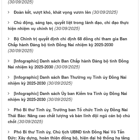
(30/09/2025)
(30/09/2025)
Đoàn kết, vượt khó, khát vọng vươn lên
Chủ động, sáng tạo, quyết liệt trong lãnh đạo, chỉ đạo thực
(30/09/2025)
hiện nhiệm vụ chính trị
Bộ Chính trị quyết định chỉ định 68 đồng chí tham gia Ban
Chấp hành Đảng bộ tỉnh Đồng Nai nhiệm kỳ 2025-2030
(30/09/2025)
[Infographic] Danh sách Ban Chấp hành Đảng bộ tỉnh Đồng
(30/09/2025)
Nai nhiệm kỳ 2025-2030
[Infographic] Danh sách Ban Thường vụ Tỉnh ủy Đồng Nai
(30/09/2025)
nhiệm kỳ 2025-2030
[Infographic] Danh sách Ủy ban Kiểm tra Tỉnh ủy Đồng Nai
(30/09/2025)
nhiệm kỳ 2025-2030
Phó Bí thư Tỉnh ủy, Trưởng ban Tổ chức Tỉnh ủy Đồng Nai
Thái Bảo: Nâng cao chất lượng và bản lĩnh đội ngũ cán bộ chủ
(30/09/2025)
chốt
Phó Bí thư Tỉnh ủy, Chủ tịch UBND tỉnh Đồng Nai Võ Tấn
Đức: Xây dựng, hoàn thiện đồng bộ, hiện đại hệ thống hạ tầng