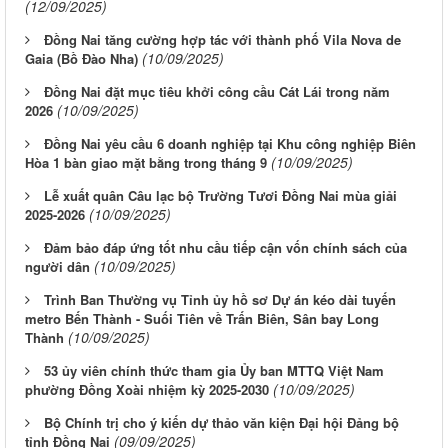
(12/09/2025)
Đồng Nai tăng cường hợp tác với thành phố Vila Nova de
(10/09/2025)
Gaia (Bồ Đào Nha)
Đồng Nai đặt mục tiêu khởi công cầu Cát Lái trong năm
(10/09/2025)
2026
Đồng Nai yêu cầu 6 doanh nghiệp tại Khu công nghiệp Biên
(10/09/2025)
Hòa 1 bàn giao mặt bằng trong tháng 9
Lễ xuất quân Câu lạc bộ Trường Tươi Đồng Nai mùa giải
(10/09/2025)
2025-2026
Đảm bảo đáp ứng tốt nhu cầu tiếp cận vốn chính sách của
(10/09/2025)
người dân
Trình Ban Thường vụ Tỉnh ủy hồ sơ Dự án kéo dài tuyến
metro Bến Thành - Suối Tiên về Trấn Biên, Sân bay Long
(10/09/2025)
Thành
53 ủy viên chính thức tham gia Ủy ban MTTQ Việt Nam
(10/09/2025)
phường Đồng Xoài nhiệm kỳ 2025-2030
Bộ Chính trị cho ý kiến dự thảo văn kiện Đại hội Đảng bộ
(09/09/2025)
tỉnh Đồng Nai