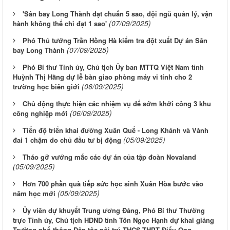
'Sân bay Long Thành đạt chuẩn 5 sao, đội ngũ quản lý, vận
(07/09/2025)
hành không thể chỉ đạt 1 sao'
Phó Thủ tướng Trần Hồng Hà kiểm tra đột xuất Dự án Sân
(07/09/2025)
bay Long Thành
Phó Bí thư Tỉnh ủy, Chủ tịch Ủy ban MTTQ Việt Nam tỉnh
Huỳnh Thị Hằng dự lễ bàn giao phòng máy vi tính cho 2
(06/09/2025)
trường học biên giới
Chủ động thực hiện các nhiệm vụ để sớm khởi công 3 khu
(06/09/2025)
công nghiệp mới
Tiến độ triển khai đường Xuân Quế - Long Khánh và Vành
(05/09/2025)
đai 1 chậm do chủ đầu tư bị động
Tháo gỡ vướng mắc các dự án của tập đoàn Novaland
(05/09/2025)
Hơn 700 phần quà tiếp sức học sinh Xuân Hòa bước vào
(05/09/2025)
năm học mới
Ủy viên dự khuyết Trung ương Đảng, Phó Bí thư Thường
trực Tỉnh ủy, Chủ tịch HĐND tỉnh Tôn Ngọc Hạnh dự khai giảng
Trường phổ thông Dân tộc nội trú THCS-THPT Điểu Ong