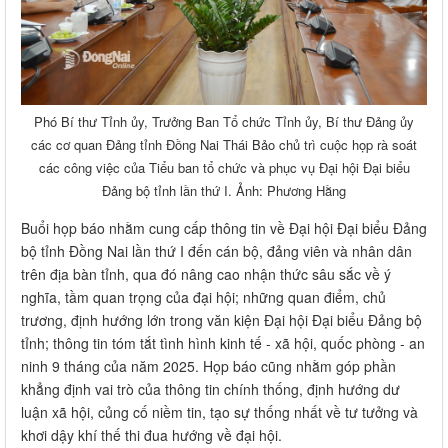
Phó Bí thư Tỉnh ủy, Trưởng Ban Tổ chức Tỉnh ủy, Bí thư Đảng ủy
các cơ quan Đảng tỉnh Đồng Nai Thái Bảo chủ trì cuộc họp rà soát
các công việc của Tiểu ban tổ chức và phục vụ Đại hội Đại biểu
Đảng bộ tỉnh lần thứ I. Ảnh: Phương Hằng
Buổi họp báo nhằm cung cấp thông tin về Đại hội Đại biểu Đảng
bộ tỉnh Đồng Nai lần thứ I đến cán bộ, đảng viên và nhân dân
trên địa bàn tỉnh, qua đó nâng cao nhận thức sâu sắc về ý
nghĩa, tầm quan trọng của đại hội; những quan điểm, chủ
trương, định hướng lớn trong văn kiện Đại hội Đại biểu Đảng bộ
tỉnh; thông tin tóm tắt tình hình kinh tế - xã hội, quốc phòng - an
ninh 9 tháng của năm 2025. Họp báo cũng nhằm góp phần
khẳng định vai trò của thông tin chính thống, định hướng dư
luận xã hội, củng cố niềm tin, tạo sự thống nhất về tư tưởng và
khơi dậy khí thế thi đua hướng về đại hội.