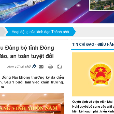
Hoạt động của lãnh đạo Thành phố
TIN CHỈ ĐẠO - ĐIỀU HÀ
ểu Đảng bộ tỉnh Đồng
đáo, an toàn tuyệt đối
Xem với cỡ chữ
h Đồng Nai không thường kỳ đã diễn
. Sau 1 buổi làm việc khẩn trương,
ra.
Quyết định về việc triển khai
Nghị quyết bổ sung các giải 
hiện kế hoạch phát triển kinh 