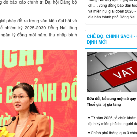
 để báo cáo chính trị Đại hội Đảng bộ
chí,… vùng đồng bào dân tộc
và miền núi giai đoạn 2026 -
địa bàn thành phố Đồng Nai
ải pháp đề ra trong văn kiện đại hội và
để nhiệm kỳ 2025-2030 Đồng Nai tăng
 ngàn tỷ đồng mỗi năm, thu nhập bình
CHẾ ĐỘ, CHÍNH SÁCH -
ĐỊNH MỚI
Sửa đổi, bổ sung một số quy 
Thuế giá trị gia tăng
Từ năm 2026, tổ chức khám
định kỳ miễn phí cho người d
Chính phủ thông qua 3 chí