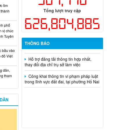
c tìm
Kế hoạch Thông tin, tuyên truyền triển
Tổng lượt truy cập
i thành
khai Kế hoạch Khám sức khỏe định kỳ
626,804,885
hoặc khám sàng lọc miễn phí ít nhất mỗi
nh phố
năm một lần cho người dân trên địa bàn
n vị chúc
thành phố Đồng Nai
nh Tuyên
THÔNG BÁO
Hỗ trợ đăng tải thông tin hợp nhất,
thay đổi địa chỉ trụ sở làm việc
c bầu vào
 đỏ Việt
Công khai thông tin vi phạm pháp luật
trong lĩnh vực đất đai, tại phường Hố Nai
g dân,
ống tham
 DÂN