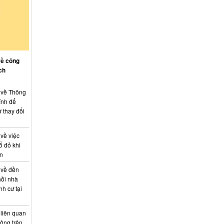
về công
ch
: về Thông
ính để
 thay đổi
 về việc
ổ đỏ khi
án
 về đền
hồi nhà
nh cư tại
 liên quan
hông trên