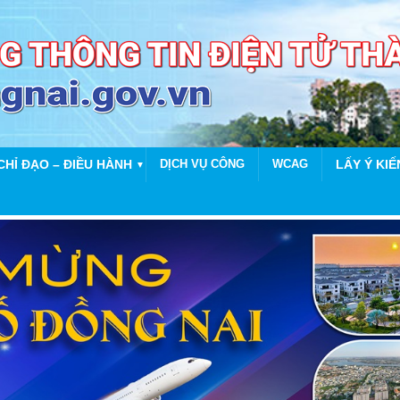
CHỈ ĐẠO – ĐIỀU HÀNH
DỊCH VỤ CÔNG
WCAG
LẤY Ý KIẾ
▼