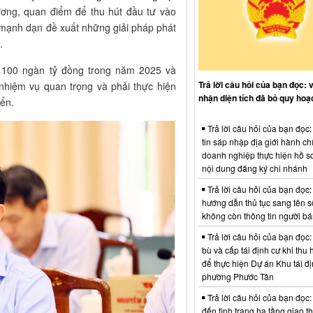
ơng, quan điểm để thu hút đầu tư vào
 mạnh dạn đề xuất những giải pháp phát
.
ên 100 ngàn tỷ đồng trong năm 2025 và
Trả lời câu hỏi của bạn đọc: 
 nhiệm vụ quan trọng và phải thực hiện
nhận diện tích đã bỏ quy hoạ
iển.
Trả lời câu hỏi của bạn đọc
tin sáp nhập địa giới hành ch
doanh nghiệp thực hiện hồ sơ
nội dung đăng ký chi nhánh
Trả lời câu hỏi của bạn đọc:
hướng dẫn thủ tục sang tên s
không còn thông tin người b
Trả lời câu hỏi của bạn đọc:
bù và cấp tái định cư khi thu 
để thực hiện Dự án Khu tái đị
phường Phước Tân
Trả lời câu hỏi của bạn đọc:
đến tình trạng hạ tầng giao t