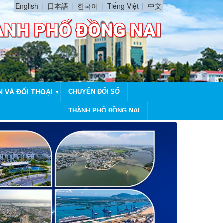
English
日本語
한국어
Tiếng Việt
中文
N VÀ ĐỐI THOẠI
CHUYỂN ĐỔI SỐ
▼
THÀNH PHỐ ĐỒNG NAI