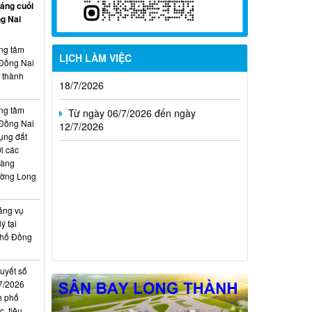
Từ ngày 20/7/2026 đến ngày
háng cuối
26/7/2026
g Nai
Từ ngày 13/7/2026 đến ngày
ung tâm
LỊCH LÀM VIỆC
18/7/2026
 Đồng Nai
, thành
Từ ngày 06/7/2026 đến ngày
12/7/2026
ung tâm
 Đồng Nai
ụng đất
i các
hàng
ường Long
ảng vụ
ý tại
phố Đồng
quyết số
7/2026
h phố
, tiêu