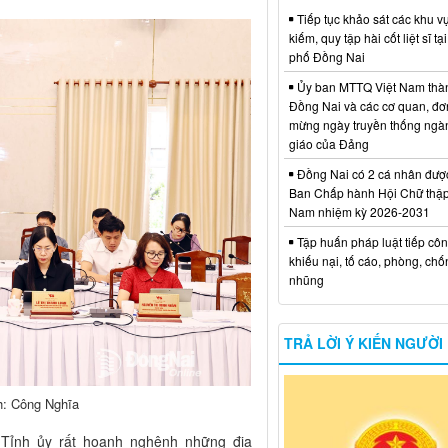
Tiếp tục khảo sát các khu vự
kiếm, quy tập hài cốt liệt sĩ tạ
phố Đồng Nai
Ủy ban MTTQ Việt Nam thà
Đồng Nai và các cơ quan, đơ
mừng ngày truyền thống ngà
giáo của Đảng
Đồng Nai có 2 cá nhân đượ
Ban Chấp hành Hội Chữ thập
Nam nhiệm kỳ 2026-2031
Tập huấn pháp luật tiếp côn
khiếu nại, tố cáo, phòng, ch
nhũng
TRẢ LỜI Ý KIẾN NGƯỜI
nh: Công Nghĩa
 Tỉnh ủy rất hoanh nghênh những địa