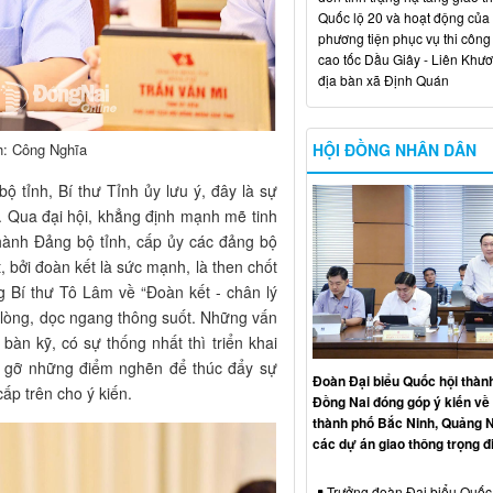
Quốc lộ 20 và hoạt động của
phương tiện phục vụ thi công
cao tốc Dầu Giây - Liên Khươ
địa bàn xã Định Quán
HỘI ĐỒNG NHÂN DÂN
nh: Công Nghĩa
bộ tỉnh, Bí thư Tỉnh ủy lưu ý, đây là sự
n. Qua đại hội, khẳng định mạnh mẽ tinh
hành Đảng bộ tỉnh, cấp ủy các đảng bộ
 bởi đoàn kết là sức mạnh, là then chốt
 Bí thư Tô Lâm về “Đoàn kết - chân lý
g lòng, dọc ngang thông suốt. Những vấn
bàn kỹ, có sự thống nhất thì triển khai
áo gỡ những điểm nghẽn để thúc đẩy sự
Đoàn Đại biểu Quốc hội thàn
cấp trên cho ý kiến.
Đồng Nai đóng góp ý kiến về 
thành phố Bắc Ninh, Quảng N
các dự án giao thông trọng 
Trưởng đoàn Đại biểu Quốc