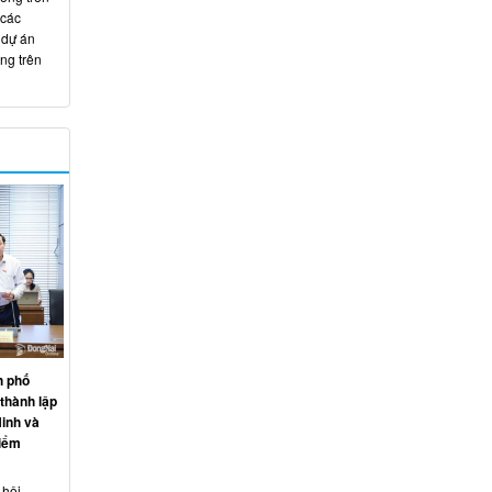
 các
 dự án
ng trên
h phố
thành lập
inh và
điểm
 hội