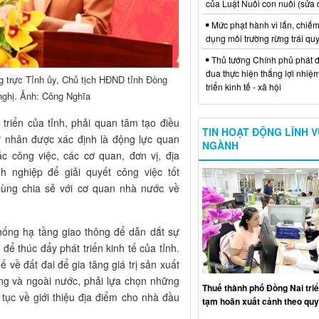
của Luật Nuôi con nuôi (sửa 
Mức phạt hành vi lấn, chiếm
dụng môi trường rừng trái qu
Thủ tướng Chính phủ phát đ
đua thực hiện thắng lợi nhiệ
 trực Tỉnh ủy, Chủ tịch HĐND tỉnh Đồng
triển kinh tế - xã hội
 nghị. Ảnh: Công Nghĩa
 triển của tỉnh, phải quan tâm tạo điều
TIN HOẠT ĐỘNG LĨNH 
tư nhân được xác định là động lực quan
NGÀNH
ác công việc, các cơ quan, đơn vị, địa
h nghiệp để giải quyết công việc tốt
cùng chia sẻ với cơ quan nhà nước về
hống hạ tầng giao thông để dẫn dắt sự
để thúc đẩy phát triển kinh tế của tỉnh.
 về đất đai để gia tăng giá trị sản xuất
rong và ngoài nước, phải lựa chọn những
Thuế thành phố Đồng Nai triể
 tục về giới thiệu địa điểm cho nhà đầu
tạm hoãn xuất cảnh theo quy