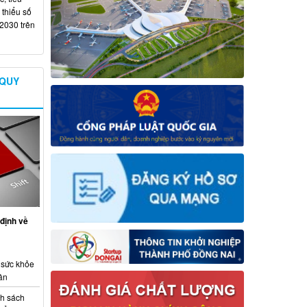
 thiểu số
 2030 trên
 QUY
định về
 sức khỏe
ân
nh sách