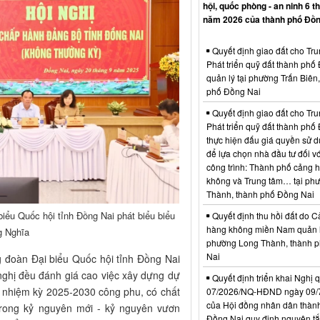
hội, quốc phòng - an ninh 6 t
năm 2026 của thành phố Đồn
Quyết định giao đất cho Tr
Phát triển quỹ đất thành phố
quản lý tại phường Trấn Biên
phố Đồng Nai
Quyết định giao đất cho Tr
Phát triển quỹ đất thành phố
thực hiện đấu giá quyền sử d
để lựa chọn nhà đầu tư đối vớ
công trình: Thành phố cảng 
không và Trung tâm… tại ph
Thành, thành phố Đồng Nai
iểu Quốc hội tỉnh Đồng Nai phát biểu biểu
Quyết định thu hồi đất do C
hàng không miền Nam quản l
g Nghĩa
phường Long Thành, thành 
Nai
ng đoàn Đại biểu Quốc hội tỉnh Đồng Nai
nghị đều đánh giá cao việc xây dựng dự
Quyết định triển khai Nghị 
I, nhiệm kỳ 2025-2030 công phu, có chất
07/2026/NQ-HĐND ngày 09/
của Hội đồng nhân dân thàn
trong kỷ nguyên mới - kỷ nguyên vươn
Đồng Nai quy định nguyên tắc