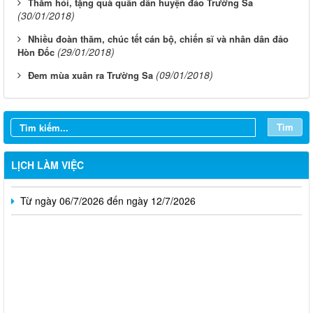
​Thăm hỏi, tặng quà quân dân huyện đảo Trường Sa
(30/01/2018)
​Nhiều đoàn thăm, chúc tết cán bộ, chiến sĩ và nhân dân đảo
(29/01/2018)
Hòn Đốc
(09/01/2018)
​Đem mùa xuân ra Trường Sa
Từ ngày 03/8/2026 đến ngày 09/8/2026
Từ ngày 27/7/2026 đến ngày 02/8/2026
Tìm
Từ ngày 20/7/2026 đến ngày 26/7/2026
Từ ngày 13/7/2026 đến ngày 18/7/2026
LỊCH LÀM VIỆC
Từ ngày 06/7/2026 đến ngày 12/7/2026