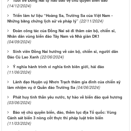
Tuổi trẻ Đồng Nai tự hào bảo vệ chủ quyền biển đảo
(14/12/2024)
Triển lãm tư liệu “Hoàng Sa, Trường Sa của Việt Nam -
(22/11/2024)
Những bằng chứng lịch sử và pháp lý”
Đoàn công tác của Đồng Nai sẽ đi thăm cán bộ, chiến sĩ,
Nhân dân vùng biển đảo Tây Nam và Nhà giàn DK1
(04/09/2024)
Sinh viên Đồng Nai hướng về cán bộ, chiến sĩ, người dân
(22/06/2024)
Đảo Cù Lao Xanh
Ý nghĩa hành trình vì nghĩa tình biên giới, hải đảo
(11/06/2024)
Lãnh đạo Huyện uỷ Nhơn Trạch thăm gia đình của chiến sỹ
(04/06/2024)
làm nhiệm vụ ở Quần đảo Trường Sa
Phát huy tinh thần yêu nước, tự hào về biển đảo quê hương
(03/06/2024)
Bảo vệ chủ quyền biển, đảo, thềm lục địa Tổ quốc: Vùng
Cảnh sát biển 3 nòng cốt thực thi pháp luật trên biển
(11/03/2024)