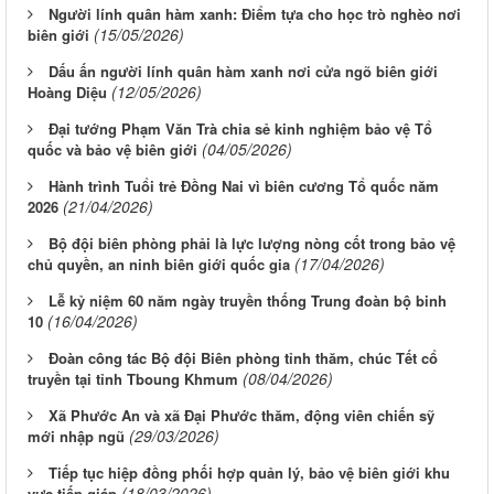
Người lính quân hàm xanh: Điểm tựa cho học trò nghèo nơi
(15/05/2026)
biên giới
Dấu ấn người lính quân hàm xanh nơi cửa ngõ biên giới
(12/05/2026)
Hoàng Diệu
Đại tướng Phạm Văn Trà chia sẻ kinh nghiệm bảo vệ Tổ
(04/05/2026)
quốc và bảo vệ biên giới
Hành trình Tuổi trẻ Đồng Nai vì biên cương Tổ quốc năm
(21/04/2026)
2026
Bộ đội biên phòng phải là lực lượng nòng cốt trong bảo vệ
(17/04/2026)
chủ quyền, an ninh biên giới quốc gia
Lễ kỷ niệm 60 năm ngày truyền thống Trung đoàn bộ binh
(16/04/2026)
10
Đoàn công tác Bộ đội Biên phòng tỉnh thăm, chúc Tết cổ
(08/04/2026)
truyền tại tỉnh Tboung Khmum
Xã Phước An và xã Đại Phước thăm, động viên chiến sỹ
(29/03/2026)
mới nhập ngũ
Tiếp tục hiệp đồng phối hợp quản lý, bảo vệ biên giới khu
(18/03/2026)
vực tiếp giáp