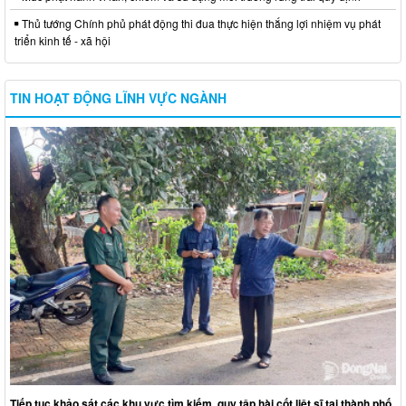
Thủ tướng Chính phủ phát động thi đua thực hiện thắng lợi nhiệm vụ phát
triển kinh tế - xã hội
TIN HOẠT ĐỘNG LĨNH VỰC NGÀNH
Tiếp tục khảo sát các khu vực tìm kiếm, quy tập hài cốt liệt sĩ tại thành phố