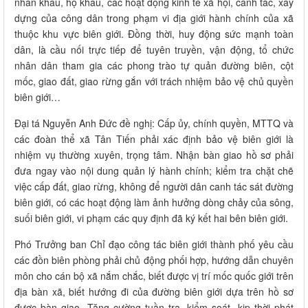
nhân khẩu, hộ khẩu, các hoạt động kinh tế xã hội, canh tác, xây
dựng của công dân trong phạm vi địa giới hành chính của xã
thuộc khu vực biên giới. Đồng thời, huy động sức mạnh toàn
dân, là cầu nối trực tiếp để tuyên truyền, vận động, tổ chức
nhân dân tham gia các phong trào tự quản đường biên, cột
mốc, giao đất, giao rừng gắn với trách nhiệm bảo vệ chủ quyền
biên giới…
Đại tá Nguyễn Anh Đức đề nghị: Cấp ủy, chính quyền, MTTQ và
các đoàn thể xã Tân Tiến phải xác định bảo vệ biên giới là
nhiệm vụ thường xuyên, trọng tâm. Nhận bàn giao hồ sơ phải
đưa ngay vào nội dung quản lý hành chính; kiểm tra chặt chẽ
việc cấp đất, giao rừng, không để người dân canh tác sát đường
biên giới, có các hoạt động làm ảnh hưởng dòng chảy của sông,
suối biên giới, vi phạm các quy định đã ký kết hai bên biên giới.
Phó Trưởng ban Chỉ đạo công tác biên giới thành phố yêu cầu
các đồn biên phòng phải chủ động phối hợp, hướng dẫn chuyên
môn cho cán bộ xã nắm chắc, biết được vị trí mốc quốc giới trên
địa bàn xã, biết hướng đi của đường biên giới dựa trên hồ sơ
được bàn giao. Tăng cường tuần tra, kiểm soát, kịp thời phát