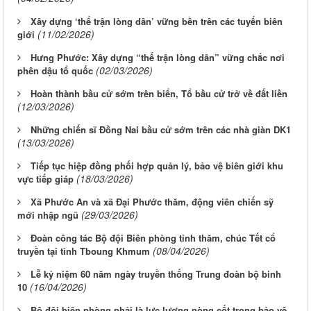
Xây dựng ‘thế trận lòng dân’ vững bền trên các tuyến biên
(11/02/2026)
giới
Hưng Phước: Xây dựng “thế trận lòng dân” vững chắc nơi
(02/03/2026)
phên dậu tổ quốc
Hoàn thành bầu cử sớm trên biển, Tổ bầu cử trở về đất liền
(12/03/2026)
Những chiến sĩ Đồng Nai bầu cử sớm trên các nhà giàn DK1
(13/03/2026)
Tiếp tục hiệp đồng phối hợp quản lý, bảo vệ biên giới khu
(18/03/2026)
vực tiếp giáp
Xã Phước An và xã Đại Phước thăm, động viên chiến sỹ
(29/03/2026)
mới nhập ngũ
Đoàn công tác Bộ đội Biên phòng tỉnh thăm, chúc Tết cổ
(08/04/2026)
truyền tại tỉnh Tboung Khmum
Lễ kỷ niệm 60 năm ngày truyền thống Trung đoàn bộ binh
(16/04/2026)
10
Bộ đội biên phòng phải là lực lượng nòng cốt trong bảo vệ