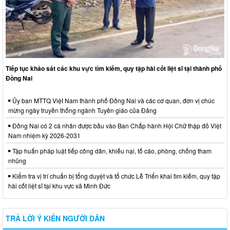
Tiếp tục khảo sát các khu vực tìm kiếm, quy tập hài cốt liệt sĩ tại thành phố
Đồng Nai
Ủy ban MTTQ Việt Nam thành phố Đồng Nai và các cơ quan, đơn vị chúc
mừng ngày truyền thống ngành Tuyên giáo của Đảng
Đồng Nai có 2 cá nhân được bầu vào Ban Chấp hành Hội Chữ thập đỏ Việt
Nam nhiệm kỳ 2026-2031
Tập huấn pháp luật tiếp công dân, khiếu nại, tố cáo, phòng, chống tham
nhũng
Kiểm tra vị trí chuẩn bị tổng duyệt và tổ chức Lễ Triển khai tìm kiếm, quy tập
hài cốt liệt sĩ tại khu vực xã Minh Đức
TRẢ LỜI Ý KIẾN NGƯỜI DÂN