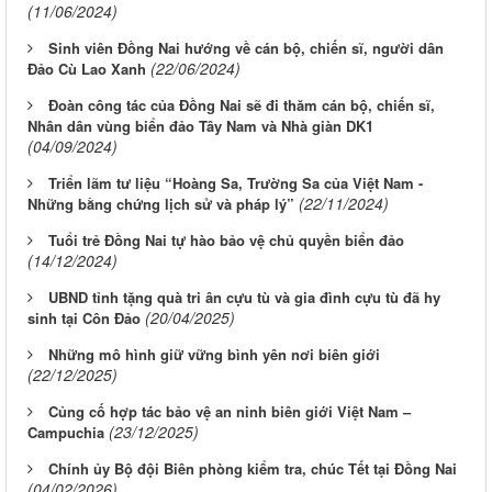
(11/06/2024)
Sinh viên Đồng Nai hướng về cán bộ, chiến sĩ, người dân
(22/06/2024)
Đảo Cù Lao Xanh
Đoàn công tác của Đồng Nai sẽ đi thăm cán bộ, chiến sĩ,
Nhân dân vùng biển đảo Tây Nam và Nhà giàn DK1
(04/09/2024)
Triển lãm tư liệu “Hoàng Sa, Trường Sa của Việt Nam -
(22/11/2024)
Những bằng chứng lịch sử và pháp lý”
Tuổi trẻ Đồng Nai tự hào bảo vệ chủ quyền biển đảo
(14/12/2024)
UBND tỉnh tặng quà tri ân cựu tù và gia đình cựu tù đã hy
(20/04/2025)
sinh tại Côn Đảo
Những mô hình giữ vững bình yên nơi biên giới
(22/12/2025)
Củng cố hợp tác bảo vệ an ninh biên giới Việt Nam –
(23/12/2025)
Campuchia
Chính ủy Bộ đội Biên phòng kiểm tra, chúc Tết tại Đồng Nai
(04/02/2026)