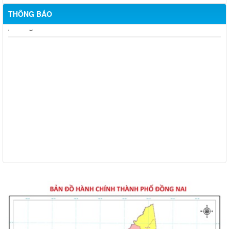
THÔNG BÁO
Thông báo về việc tuyển dụng viên chức năm 2026
Thông báo tuyển chọn tổ chức và cá nhân chủ trì thực hiện
nhiệm vụ khoa học và công nghệ cấp thành phố sử dụng ngân
sách nhà nước đặt hàng thực hiện năm 2026 (đợt 1) lần 3
Kế hoạch Thông tin, tuyên truyền triển khai Kế hoạch Khám
sức khỏe định kỳ hoặc khám sàng lọc miễn phí ít nhất mỗi năm
một lần cho người dân trên địa bàn thành phố Đồng Nai
Hỗ trợ đăng tải thông tin hợp nhất, thay đổi địa chỉ trụ sở làm
việc
Công khai thông tin vi phạm pháp luật trong lĩnh vực đất đai, tại
phường Hố Nai