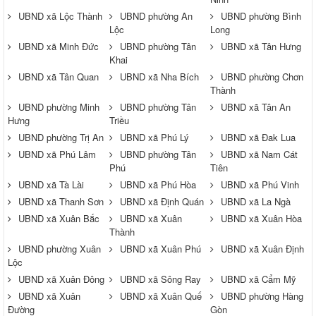
UBND xã Lộc Thành
UBND phường An
UBND phường Bình
Lộc
Long
UBND xã Minh Đức
UBND phường Tân
UBND xã Tân Hưng
Khai
UBND xã Tân Quan
UBND xã Nha Bích
UBND phường Chơn
Thành
UBND phường Minh
UBND phường Tân
UBND xã Tân An
Hưng
Triều
UBND phường Trị An
UBND xã Phú Lý
UBND xã Đak Lua
UBND xã Phú Lâm
UBND phường Tân
UBND xã Nam Cát
Phú
Tiên
UBND xã Tà Lài
UBND xã Phú Hòa
UBND xã Phú Vinh
UBND xã Thanh Sơn
UBND xã Định Quán
UBND xã La Ngà
UBND xã Xuân Bắc
UBND xã Xuân
UBND xã Xuân Hòa
Thành
UBND phường Xuân
UBND xã Xuân Phú
UBND xã Xuân Định
Lộc
UBND xã Xuân Đông
UBND xã Sông Ray
UBND xã Cẩm Mỹ
UBND xã Xuân
UBND xã Xuân Quế
UBND phường Hàng
Đường
Gòn