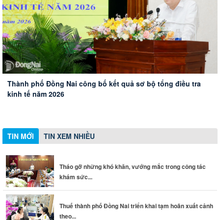
Tiếp tục đẩy mạnh các giải pháp để ngăn chặn, đẩy lùi tội
Thành phố Đồng Nai công bố kết quả sơ bộ tổng điều tra
phạm, tệ nạn ma túy
Tháo gỡ những khó khăn, vướng mắc trong công tác khám
Thuế thành phố Đồng Nai triển khai tạm hoãn xuất cảnh
kinh tế năm 2026
Đoàn Đại biểu Quốc hội thành phố Đồng Nai đóng góp ý
sức khỏe toàn dân
theo quy định mới
kiến về thành lập thành phố Bắc Ninh, Quảng Ninh và các
dự án giao thông trọng điểm
TIN MỚI
TIN XEM NHIỀU
Tháo gỡ những khó khăn, vướng mắc trong công tác
khám sức...
Thuế thành phố Đồng Nai triển khai tạm hoãn xuất cảnh
theo...