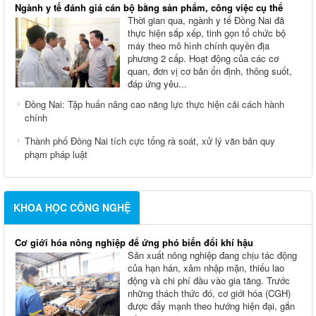
Ngành y tế đánh giá cán bộ bằng sản phẩm, công việc cụ thể
Thời gian qua, ngành y tế Đồng Nai đã
thực hiện sắp xếp, tinh gọn tổ chức bộ
máy theo mô hình chính quyền địa
phương 2 cấp. Hoạt động của các cơ
quan, đơn vị cơ bản ổn định, thông suốt,
đáp ứng yêu...
Đồng Nai: Tập huấn nâng cao năng lực thực hiện cải cách hành
chính
Thành phố Đồng Nai tích cực tổng rà soát, xử lý văn bản quy
phạm pháp luật
KHOA HỌC CÔNG NGHỆ
Cơ giới hóa nông nghiệp để ứng phó biến đổi khí hậu
Sản xuất nông nghiệp đang chịu tác động
của hạn hán, xâm nhập mặn, thiếu lao
động và chi phí đầu vào gia tăng. Trước
những thách thức đó, cơ giới hóa (CGH)
được đẩy mạnh theo hướng hiện đại, gắn