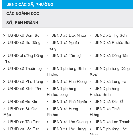
UBND CÁC XÃ, PHƯỜNG
CÁC NGÀNH DỌC
SỞ, BAN NGÀNH
UBND xã Bom Bo
UBND xã Đak Nhau
UBND xã Thọ Sơn
UBND xã Bù Đăng
UBND xã Nghĩa
UBND xã Phước Sơn
Trung
UBND phường Đồng
UBND xã Tân Lợi
UBND xã Đồng Tâm
Phú
UBND xã Thuận Lợi
UBND phường Bình
UBND phường Đồng
Phước
Xoài
UBND xã Phú Trung
UBND xã Phú Riềng
UBND xã Long Hà
UBND xã Bình Tân
UBND phường
UBND phường
Phước Long
Phước Bình
UBND xã Đa Kia
UBND xã Phú Nghĩa
UBND xã Đăk Ơ
UBND xã Bù Gia
UBND xã Hưng
UBND xã Thiện
Mập
Phước
Hưng
UBND xã Tân Tiến
UBND xã Lộc Quang
UBND xã Lộc Thạnh
UBND xã Lộc Tấn
UBND xã Lộc Hưng
UBND phường Lộc
Ninh