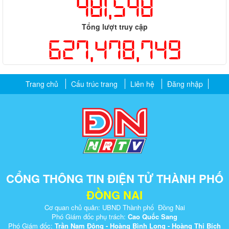
481,548
Tổng lượt truy cập
627,478,749
Trang chủ
Cấu trúc trang
Liên hệ
Đăng nhập
CỔNG THÔNG TIN ĐIỆN TỬ THÀNH PHỐ
ĐỒNG NAI
Cơ quan chủ quản: UBND Thành phố Đồng Nai
Phó Giám đốc phụ trách:
Cao Quốc Sang
Phó Giám đốc:
Trần Nam Đông - Hoàng Bình Long - Hoàng Thị Bích