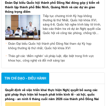
Đoàn Đại biểu Quốc hội thành phố Đồng Nai đóng góp ý kiến về
thành lập thành phố Bắc Ninh, Quảng Ninh và các dự án giao
thông trọng điểm
Tiếp tục chương trình Kỳ họp không
thường lệ thứ Nhất, Quốc hội khóa XVI,
sáng 6-8, Quốc hội nghe trình bày tờ trình,
báo cáo thẩm tra về dự án Nghị quyết của
Quốc hội về công tác phòng, chống tội...
Đoàn Đại biểu Quốc hội thành phố Đồng Nai tham dự Kỳ họp
không thường lệ thứ nhất, Quốc hội khóa XVI
Tháo gỡ các ‘điểm nghẽn’ về pháp luật, đặc biệt trong lĩnh vực
khoa học, công nghệ và đổi mới sáng tạo
TIN CHỈ ĐẠO - ĐIỀU HÀNH
Quyết định về việc triển khai thực hiện Nghị quyết bổ sung các
giải pháp thực hiện kế hoạch phát triển kinh tế - xã hội, quốc
phòng - an ninh 6 tháng cuối năm 2026 của thành phố Đồng Nai