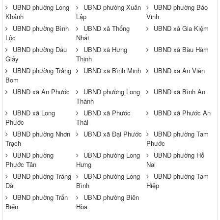
UBND phường Long
UBND phường Xuân
UBND phường Bảo
Khánh
Lập
Vinh
UBND phường Bình
UBND xã Thống
UBND xã Gia Kiệm
Lộc
Nhất
UBND phường Dầu
UBND xã Hưng
UBND xã Bàu Hàm
Giây
Thịnh
UBND phường Trảng
UBND xã Bình Minh
UBND xã An Viễn
Bom
UBND xã An Phước
UBND phường Long
UBND xã Bình An
Thành
UBND xã Long
UBND xã Phước
UBND xã Phước An
Phước
Thái
UBND phường Nhơn
UBND xã Đại Phước
UBND phường Tam
Trạch
Phước
UBND phường
UBND phường Long
UBND phường Hố
Phước Tân
Hưng
Nai
UBND phường Trảng
UBND phường Long
UBND phường Tam
Dài
Bình
Hiệp
UBND phường Trấn
UBND phường Biên
Biên
Hòa