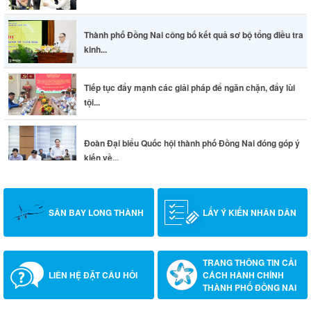
Thành phố Đồng Nai công bố kết quả sơ bộ tổng điều tra
kinh...
Tiếp tục đẩy mạnh các giải pháp để ngăn chặn, đẩy lùi
tội...
Đoàn Đại biểu Quốc hội thành phố Đồng Nai đóng góp ý
kiến về...
SÂN BAY LONG THÀNH
LẤY Ý KIẾN NHÂN DÂN
TRANG THÔNG TIN CẢI
LIÊN HỆ ĐẶT CÂU HỎI
CÁCH HÀNH CHÍNH
THÀNH PHỐ ĐỒNG NAI