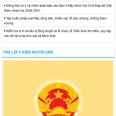
Đồng Nai có 2 cá nhân được bầu vào Ban Chấp hành Hội Chữ thập đỏ Việt
Nam nhiệm kỳ 2026-2031
Tập huấn pháp luật tiếp công dân, khiếu nại, tố cáo, phòng, chống tham
nhũng
Kiểm tra vị trí chuẩn bị tổng duyệt và tổ chức Lễ Triển khai tìm kiếm, quy tập
hài cốt liệt sĩ tại khu vực xã Minh Đức
TRẢ LỜI Ý KIẾN NGƯỜI DÂN