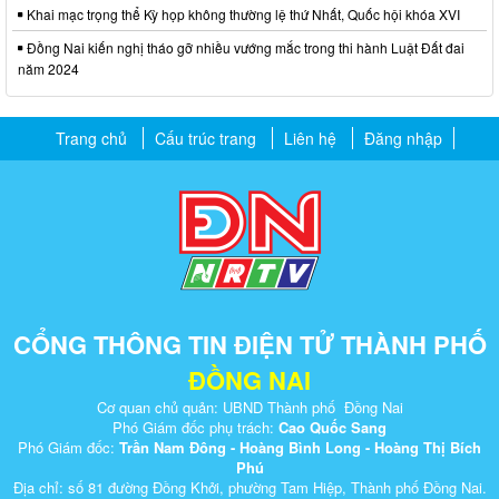
Khai mạc trọng thể Kỳ họp không thường lệ thứ Nhất, Quốc hội khóa XVI
Đồng Nai kiến nghị tháo gỡ nhiều vướng mắc trong thi hành Luật Đất đai
năm 2024
Trang chủ
Cấu trúc trang
Liên hệ
Đăng nhập
CỔNG THÔNG TIN ĐIỆN TỬ THÀNH PHỐ
ĐỒNG NAI
Cơ quan chủ quản: UBND Thành phố Đồng Nai
Phó Giám đốc phụ trách:
Cao Quốc Sang
Phó Giám đốc:
Trần Nam Đông - Hoàng Bình Long - Hoàng Thị Bích
Phú
Địa chỉ: số 81 đường Đồng Khởi, phường Tam Hiệp, Thành phố Đồng Nai.