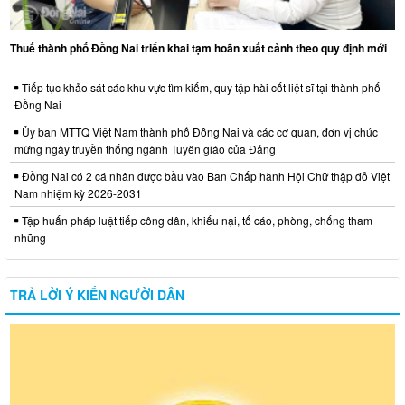
Thuế thành phố Đồng Nai triển khai tạm hoãn xuất cảnh theo quy định mới
Tiếp tục khảo sát các khu vực tìm kiếm, quy tập hài cốt liệt sĩ tại thành phố
Đồng Nai
Ủy ban MTTQ Việt Nam thành phố Đồng Nai và các cơ quan, đơn vị chúc
mừng ngày truyền thống ngành Tuyên giáo của Đảng
Đồng Nai có 2 cá nhân được bầu vào Ban Chấp hành Hội Chữ thập đỏ Việt
Nam nhiệm kỳ 2026-2031
Tập huấn pháp luật tiếp công dân, khiếu nại, tố cáo, phòng, chống tham
nhũng
TRẢ LỜI Ý KIẾN NGƯỜI DÂN