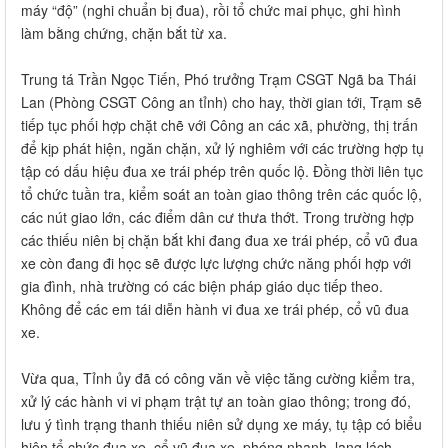
máy “độ” (nghi chuẩn bị đua), rồi tổ chức mai phục, ghi hình
làm bằng chứng, chặn bắt từ xa.
Trung tá Trần Ngọc Tiến, Phó trưởng Trạm CSGT Ngã ba Thái
Lan (Phòng CSGT Công an tỉnh) cho hay, thời gian tới, Trạm sẽ
tiếp tục phối hợp chặt chẽ với Công an các xã, phường, thị trấn
để kịp phát hiện, ngăn chặn, xử lý nghiêm với các trường hợp tụ
tập có dấu hiệu đua xe trái phép trên quốc lộ. Đồng thời liên tục
tổ chức tuần tra, kiểm soát an toàn giao thông trên các quốc lộ,
các nút giao lớn, các điểm dân cư thưa thớt. Trong trường hợp
các thiếu niên bị chặn bắt khi đang đua xe trái phép, cổ vũ đua
xe còn đang đi học sẽ được lực lượng chức năng phối hợp với
gia đình, nhà trường có các biện pháp giáo dục tiếp theo.
Không để các em tái diễn hành vi đua xe trái phép, cổ vũ đua
xe.
Vừa qua, Tỉnh ủy đã có công văn về việc tăng cường kiểm tra,
xử lý các hành vi vi phạm trật tự an toàn giao thông; trong đó,
lưu ý tình trạng thanh thiếu niên sử dụng xe máy, tụ tập có biểu
hiện tổ chức đua xe, cổ vũ đua xe, phóng nhanh, lạng lách,