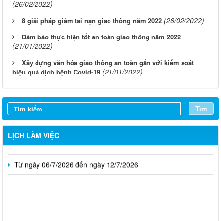
(26/02/2022)
(26/02/2022)
8 giải pháp giảm tai nạn giao thông năm 2022
Đảm bảo thực hiện tốt an toàn giao thông năm 2022
(21/01/2022)
Xây dựng văn hóa giao thông an toàn gắn với kiểm soát
(21/01/2022)
hiệu quả dịch bệnh Covid-19
Từ ngày 03/8/2026 đến ngày 09/8/2026
Từ ngày 27/7/2026 đến ngày 02/8/2026
Tìm
Từ ngày 20/7/2026 đến ngày 26/7/2026
LỊCH LÀM VIỆC
Từ ngày 13/7/2026 đến ngày 18/7/2026
Từ ngày 06/7/2026 đến ngày 12/7/2026