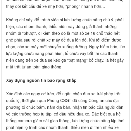
thay đổi kết cấu để xe nhẹ hơn, “phóng” nhanh hơn…
Không chỉ vậy, để tránh việc bị lực lượng chức năng chú ý, phát
hiện, các nhóm thanh, thiếu niên này đóng giả thành những
nhóm đi “phượt”, đi kèm theo đó là một số xe 16 chỗ tháo hết
ghế phía sau rồi chất xe máy để đua lên đó. Khi tới điểm được
chọn, các xe máy mới chuyển xuống đường. Nguy hiểm hơn, lúc
lực lượng chức năng phát hiện, tổ chức vây bắt thì các thanh
niên đang trên xe đua sẽ kéo ga “bạt mạng” bỏ chạy, la hét gây
mất trật tự an toàn giao thông.
Xây dựng nguồn tin báo rộng khắp
Xác định các nguy cơ trên, để ngăn chặn đua xe trái phép trên
quốc lộ, thời gian qua Phòng CSGT đã cùng Công an các địa
phương tổ chức bám, nắm địa bàn, nhận tin báo của người dân
về các trường hợp tụ tập, có dấu hiệu đua xe. Đặc biệt qua hệ
thống camera giám sát giao thông, lực lượng chức năng kịp thời
phát hiện lộ trình các nhóm thanh, thiếu niên đi trên nhiều xe