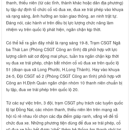
thanh, thiếu niên (từ các tỉnh, thành khác hoặc dân địa phương)
tụ tập dự định tổ chức cổ vũ đua xe, đua xe trái phép vào khuya
và rạng sáng, ảnh hưởng an toàn giao thông, an ninh trật tự.
Đáng nói, các hành vi trên đều bị lực lượng chức năng làm
nhiệm vụ trên quốc lộ phát hiện, ngăn chặn kịp thời.
Có thể kể ra gần đây nhất là rạng sáng 19-8, Trạm CSGT Ngã
ba Thái Lan (Phòng CSGT Công an tỉnh) đã phối hợp với lực
lượng cảnh sát cơ động mai phục, tuần tra ngăn chặn kịp thời
vụ đua xe trái phép, chặn bắt nhóm cổ vũ đua xe trên quốc lộ
51 (đoạn qua xã Long Phước, H.Long Thành). Hay vào khuya
24-5, Đội CSGT số 2 (Phòng CSGT Công an tỉnh) phối hợp với
Công an H.Định Quán ngăn chặn nhóm 10 thanh niên chuẩn bị
tụ tập, đua xe trái phép trên quốc lộ 20.
Từ các sự việc trên, 3 đội, trạm CSGT phụ trách các tuyến quốc
lộ tại Đồng Nai, các nhóm thanh, thiếu niên lên trên mạng xã
hội rủ rê nhau rồi chọn các địa điểm giáp ranh, vắng vẻ để tổ
chức đua xe. Những phương tiện dùng để đua xe trái phép, cổ
vũ đua xe hầu hết được “chế” thêm hệ thống âm thanh chói tai,