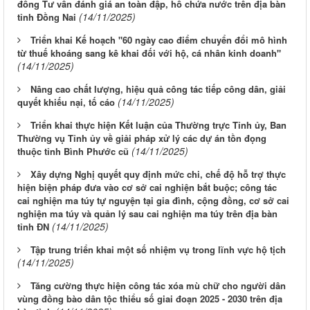
đồng Tư vấn đánh giá an toàn đập, hồ chứa nước trên địa bàn
(14/11/2025)
tỉnh Đồng Nai
Triển khai Kế hoạch "60 ngày cao điểm chuyển đổi mô hình
từ thuế khoáng sang kê khai đối với hộ, cá nhân kinh doanh"
(14/11/2025)
Nâng cao chất lượng, hiệu quả công tác tiếp công dân, giải
(14/11/2025)
quyết khiếu nại, tố cáo
Triển khai thực hiện Kết luận của Thường trực Tỉnh ủy, Ban
Thường vụ Tỉnh ủy về giải pháp xử lý các dự án tồn đọng
(14/11/2025)
thuộc tỉnh Bình Phước cũ
Xây dựng Nghị quyết quy định mức chi, chế độ hỗ trợ thực
hiện biện pháp đưa vào cơ sở cai nghiện bắt buộc; công tác
cai nghiện ma túy tự nguyện tại gia đình, cộng đồng, cơ sở cai
nghiện ma túy và quản lý sau cai nghiện ma túy trên địa bàn
(14/11/2025)
tỉnh ĐN
Tập trung triển khai một số nhiệm vụ trong lĩnh vực hộ tịch
(14/11/2025)
Tăng cường thực hiện công tác xóa mù chữ cho người dân
vùng đồng bào dân tộc thiểu số giai đoạn 2025 - 2030 trên địa