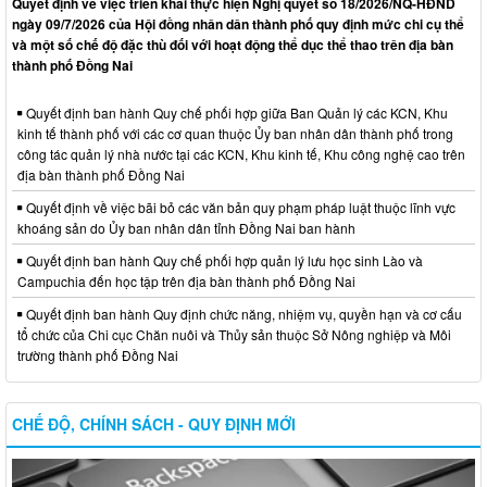
Quyết định về việc triển khai thực hiện Nghị quyết số 18/2026/NQ-HĐND
ngày 09/7/2026 của Hội đồng nhân dân thành phố quy định mức chi cụ thể
và một số chế độ đặc thù đối với hoạt động thể dục thể thao trên địa bàn
thành phố Đồng Nai
Quyết định ban hành Quy chế phối hợp giữa Ban Quản lý các KCN, Khu
kinh tế thành phố với các cơ quan thuộc Ủy ban nhân dân thành phố trong
công tác quản lý nhà nước tại các KCN, Khu kinh tế, Khu công nghệ cao trên
địa bàn thành phố Đồng Nai
Quyết định về việc bãi bỏ các văn bản quy phạm pháp luật thuộc lĩnh vực
khoáng sản do Ủy ban nhân dân tỉnh Đồng Nai ban hành
Quyết định ban hành Quy chế phối hợp quản lý lưu học sinh Lào và
Campuchia đến học tập trên địa bàn thành phố Đồng Nai
Quyết định ban hành Quy định chức năng, nhiệm vụ, quyền hạn và cơ cấu
tổ chức của Chi cục Chăn nuôi và Thủy sản thuộc Sở Nông nghiệp và Môi
trường thành phố Đồng Nai
CHẾ ĐỘ, CHÍNH SÁCH - QUY ĐỊNH MỚI