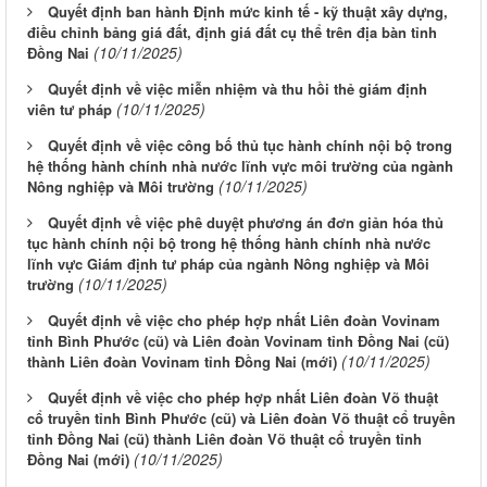
Quyết định ban hành Định mức kinh tế - kỹ thuật xây dựng,
điều chỉnh bảng giá đất, định giá đất cụ thể trên địa bàn tỉnh
(10/11/2025)
Đồng Nai
Quyết định về việc miễn nhiệm và thu hồi thẻ giám định
(10/11/2025)
viên tư pháp
Quyết định về việc công bố thủ tục hành chính nội bộ trong
hệ thống hành chính nhà nước lĩnh vực môi trường của ngành
(10/11/2025)
Nông nghiệp và Môi trường
Quyết định về việc phê duyệt phương án đơn giản hóa thủ
tục hành chính nội bộ trong hệ thống hành chính nhà nước
lĩnh vực Giám định tư pháp của ngành Nông nghiệp và Môi
(10/11/2025)
trường
Quyết định về việc cho phép hợp nhất Liên đoàn Vovinam
tỉnh Bình Phước (cũ) và Liên đoàn Vovinam tỉnh Đồng Nai (cũ)
(10/11/2025)
thành Liên đoàn Vovinam tỉnh Đồng Nai (mới)
Quyết định về việc cho phép hợp nhất Liên đoàn Võ thuật
cổ truyền tỉnh Bình Phước (cũ) và Liên đoàn Võ thuật cổ truyền
tỉnh Đồng Nai (cũ) thành Liên đoàn Võ thuật cổ truyền tỉnh
(10/11/2025)
Đồng Nai (mới)