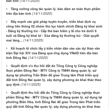
(14/11/2025)
bàn tỉnh
Tăng cường công tác quản lý, bảo đảm an toàn thực phẩm
(14/11/2025)
trên địa bàn tỉnh
Đẩy mạnh các giải pháp tuyên truyền, triển khai dịch vụ
công liên thông 02 nhóm thủ tục hành chính Đăng ký khai sinh
- Đăng ký thường trú - Cấp thẻ bảo hiểm y tế cho trẻ dưới 6
tuổi và Đăng ký khai tử - Xóa đăng ký thường trú - Giải quyết
(14/11/2025)
mai táng...
Kế hoạch tổ chức lấy ý kiến nhân dân vào các dự thảo văn
kiện Đại hội XIV của Đảng qua ứng dụng VNeID trên địa bàn
(14/11/2025)
tỉnh Đồng Nai
Quyết định v/v thu hồi đất do Tổng Công ty Công nghiệp
thực phẩm Đồng Nai - MTV Công ty TNHH đang quản lý, sử
dụng tại phường Trấn Biên để giao Trung tâm Phát triển quỹ
đất tỉnh Đồng Nai quản lý, xây dựng phương án khai thác theo
(14/11/2025)
quy định
Quyết định thu hồi đất do Tổng Công ty Công nghiệp thực
phẩm Đồng Nai - MTV Công ty TNHH đang quản lý, sử dụng tại
phường Biên Hòa, tỉnh Đồng Nai để giao Trung tâm Phát triển
quỹ đất tỉnh Đồng Nai quản lý, xây dựng phương án khai thác