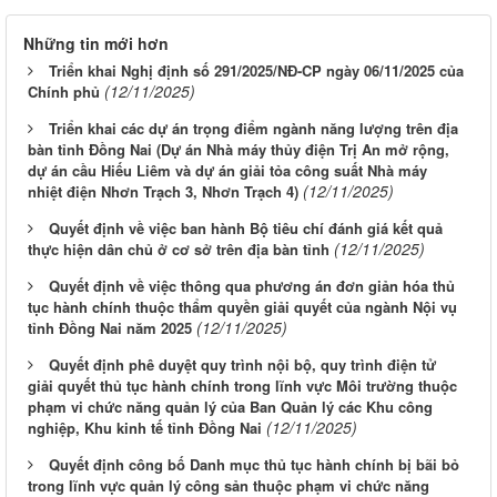
Những tin mới hơn
Triển khai Nghị định số 291/2025/NĐ-CP ngày 06/11/2025 của
(12/11/2025)
Chính phủ
Triển khai các dự án trọng điểm ngành năng lượng trên địa
bàn tỉnh Đồng Nai (Dự án Nhà máy thủy điện Trị An mở rộng,
dự án cầu Hiếu Liêm và dự án giải tỏa công suất Nhà máy
(12/11/2025)
nhiệt điện Nhơn Trạch 3, Nhơn Trạch 4)
Quyết định về việc ban hành Bộ tiêu chí đánh giá kết quả
(12/11/2025)
thực hiện dân chủ ở cơ sở trên địa bàn tỉnh
Quyết định về việc thông qua phương án đơn giản hóa thủ
tục hành chính thuộc thẩm quyền giải quyết của ngành Nội vụ
(12/11/2025)
tỉnh Đồng Nai năm 2025
Quyết định phê duyệt quy trình nội bộ, quy trình điện tử
giải quyết thủ tục hành chính trong lĩnh vực Môi trường thuộc
phạm vi chức năng quản lý của Ban Quản lý các Khu công
(12/11/2025)
nghiệp, Khu kinh tế tỉnh Đồng Nai
Quyết định công bố Danh mục thủ tục hành chính bị bãi bỏ
trong lĩnh vực quản lý công sản thuộc phạm vi chức năng