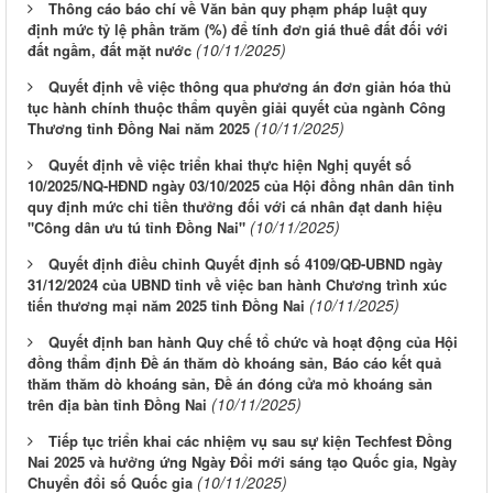
Thông cáo báo chí về Văn bản quy phạm pháp luật quy
định mức tỷ lệ phần trăm (%) để tính đơn giá thuê đất đối với
(10/11/2025)
đất ngầm, đất mặt nước
Quyết định về việc thông qua phương án đơn giản hóa thủ
tục hành chính thuộc thẩm quyền giải quyết của ngành Công
(10/11/2025)
Thương tỉnh Đồng Nai năm 2025
Quyết định về việc triển khai thực hiện Nghị quyết số
10/2025/NQ-HĐND ngày 03/10/2025 của Hội đồng nhân dân tỉnh
quy định mức chi tiền thưởng đối với cá nhân đạt danh hiệu
(10/11/2025)
"Công dân ưu tú tỉnh Đồng Nai"
Quyết định điều chỉnh Quyết định số 4109/QĐ-UBND ngày
31/12/2024 của UBND tỉnh về việc ban hành Chương trình xúc
(10/11/2025)
tiến thương mại năm 2025 tỉnh Đồng Nai
Quyết định ban hành Quy chế tổ chức và hoạt động của Hội
đồng thẩm định Đề án thăm dò khoáng sản, Báo cáo kết quả
thăm thăm dò khoáng sản, Đề án đóng cửa mỏ khoáng sản
(10/11/2025)
trên địa bàn tỉnh Đồng Nai
Tiếp tục triển khai các nhiệm vụ sau sự kiện Techfest Đồng
Nai 2025 và hưởng ứng Ngày Đổi mới sáng tạo Quốc gia, Ngày
(10/11/2025)
Chuyển đổi số Quốc gia