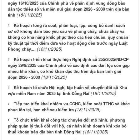
ngày 16/10/2025 của Chính phủ về phân định vùng đồng bào
dân tộc thiểu số và miền núi giai đoạn 2026 - 2030 trên địa bàn
(18/11/2025)
tỉnh
Kế hoạch tổng rà soát, phân loại, lập, công bố danh sách
cơ sở không đảm bảo yêu cầu về phòng cháy, chữa cháy và
không có khả năng khắc phục theo các tiêu chuẩn, quy chuẩn
kỹ thuật tại thời điểm đưa vào hoạt động đến trước ngày Luật
(18/11/2025)
Phòng cháy,...
Kế hoạch triển khai thực hiện Nghị định số 255/2025/NĐ-CP
ngày 29/9/2025 của Chính phủ về xác định các dân tộc còn gặp
nhiều khó khăn, có khó khăn đặc thù trên địa bàn tỉnh giai
(18/11/2025)
đoạn 2026 - 2030
Kế hoạch tổ chức Hội nghị tập huấn về chuyển đổi số Khu
(18/11/2025)
vực miền Nam năm 2025 tại tỉnh Đồng Nai
Tiếp tục triển khai nhiệm vụ CCHC, kiểm soát TTHC và khắc
(18/11/2025)
phục tồn tại, hạn chế sau kiểm tra
Tổ chức triển khai công tác chuyển đổi mô hình, phương
pháp quản lý thuế đối với hộ, cá nhân kinh doanh khi xóa bỏ
(18/11/2025)
thuế khoán trên địa bàn tỉnh Đồng Nai