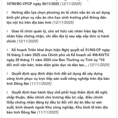
(12/11/2025)
10790/BC-VPCP ngày 06/11/2025
Hướng dẫn lựa chọn phương án tổ chức nấu ăn và sử dụng
kinh phí phục vụ nấu ăn cho học sinh trường phổ thông dân
(12/11/2025)
tộc nội trú trên địa bàn tỉnh
Giao tổ chức quản lý, chủ sở hữu các nhãn hiệu tập thể,
nhãn hiệu chứng nhận, chỉ dẫn địa lý sau sắp xếp đơn vị hành
(12/11/2025)
chính
Kế hoạch Triển khai thực hiện Nghị quyết số 51/NQ-CP ngày
18 tháng 3 năm 2025 của Chính phủ và Kế hoạch số 406-KH/TU
ngày 29 tháng 11 năm 2024 của Ban Thường vụ Tỉnh ủy "Về
(12/11/2025)
đổi mới căn bản, toàn diện giáo dục và đào tạo...
Quyết định quy định diện tích đất sử dụng để xây dựng
công trình phục vụ trực tiếp sản xuất nông nghiệp trên địa bàn
(11/11/2025)
tỉnh Đồng Nai
Quyết định ban hành Quy chế phối hợp thẩm định đề nghị
chấp thuận, điều chỉnh chủ trương đầu tư; cấp, điều chỉnh
Giấy chứng nhận đăng ký đầu tư đối với dự án đầu tư sản
xuất, kinh doanh ngoài Khu công nghiệp, Khu kinh tế trên địa
(11/11/2025)
bàn tỉnh Đồng Nai