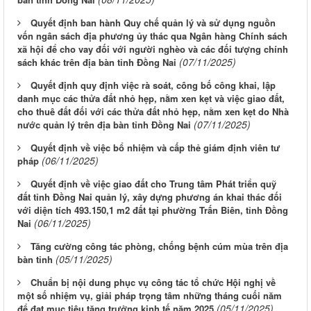
Quyết định ban hành Quy chế quản lý và sử dụng nguồn
vốn ngân sách địa phương ủy thác qua Ngân hàng Chính sách
xã hội để cho vay đối với người nghèo và các đối tượng chính
(07/11/2025)
sách khác trên địa bàn tỉnh Đồng Nai
Quyết định quy định việc rà soát, công bố công khai, lập
danh mục các thửa đất nhỏ hẹp, nằm xen kẹt và việc giao đất,
cho thuê đất đối với các thửa đất nhỏ hẹp, nằm xen kẹt do Nhà
(07/11/2025)
nước quản lý trên địa bàn tỉnh Đồng Nai
Quyết định về việc bổ nhiệm và cấp thẻ giám định viên tư
(06/11/2025)
pháp
Quyết định về việc giao đất cho Trung tâm Phát triển quỹ
đất tỉnh Đồng Nai quản lý, xây dựng phương án khai thác đối
với diện tích 493.150,1 m2 đất tại phường Trấn Biên, tỉnh Đồng
(06/11/2025)
Nai
Tăng cường công tác phòng, chống bệnh cúm mùa trên địa
(05/11/2025)
bàn tỉnh
Chuẩn bị nội dung phục vụ công tác tổ chức Hội nghị về
một số nhiệm vụ, giải pháp trọng tâm những tháng cuối năm
(05/11/2025)
để đạt mục tiêu tăng trưởng kinh tế năm 2025