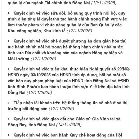
(12/11/2025)
quản lý của ngành Tài chính tỉnh Đồng Nai
Quyết định về việc sửa đổi, bổ sung quy trình nội bộ, quy
trình điện tử giải quyết thủ tục hành chính trong lĩnh vực việc
làm thuộc phạm vi chức năng quản lý của Ban Quản lý các
(12/11/2025)
Khu công nghiệp, Khu kinh tế
Quyết định về việc phê duyệt phương án đơn giản hóa thủ
tục hành chính nội bộ trong hệ thống hành chính nhà nước
lĩnh vực Địa chất và khoáng sản của ngành Nông nghiệp và
(12/11/2025)
Môi trường
Quyết định về việc triển khai thực hiện Nghị quyết số 29/NQ-
HĐND ngày 03/10/2025 của HĐND tỉnh áp dụng, bãi bỏ một số
văn bản quy phạm pháp luật của HĐND tỉnh Đồng Nai và HĐND
tỉnh Bình Phước ban hành thuộc lĩnh vực Y tế trên địa bàn tỉnh
(12/11/2025)
Đồng Nai
Tiếp nhận tài khoản trên Hệ thống thông tin về nhà ở và thị
(12/11/2025)
trường bất động sản
Quyết định về việc giao đất cho Giáo xứ Gia Vinh tại xã
(14/11/2025)
Sông Ray, tỉnh Đồng Nai
Quyết định về việc ban hành Quy chế hoạt động của Hội