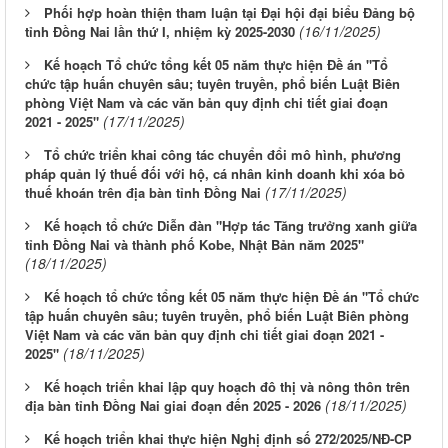
Phối hợp hoàn thiện tham luận tại Đại hội đại biểu Đảng bộ
(16/11/2025)
tỉnh Đồng Nai lần thứ I, nhiệm kỳ 2025-2030
Kế hoạch Tổ chức tổng kết 05 năm thực hiện Đề án "Tổ
chức tập huấn chuyên sâu; tuyên truyền, phổ biến Luật Biên
phòng Việt Nam và các văn bản quy định chi tiết giai đoạn
(17/11/2025)
2021 - 2025"
Tổ chức triển khai công tác chuyển đổi mô hình, phương
pháp quản lý thuế đối với hộ, cá nhân kinh doanh khi xóa bỏ
(17/11/2025)
thuế khoán trên địa bàn tỉnh Đồng Nai
Kế hoạch tổ chức Diễn đàn "Hợp tác Tăng trưởng xanh giữa
tỉnh Đồng Nai và thành phố Kobe, Nhật Bản năm 2025"
(18/11/2025)
Kế hoạch tổ chức tổng kết 05 năm thực hiện Đề án "Tổ chức
tập huấn chuyên sâu; tuyên truyền, phổ biến Luật Biên phòng
Việt Nam và các văn bản quy định chi tiết giai đoạn 2021 -
(18/11/2025)
2025"
Kế hoạch triển khai lập quy hoạch đô thị và nông thôn trên
(18/11/2025)
địa bàn tỉnh Đồng Nai giai đoạn đến 2025 - 2026
Kế hoạch triển khai thực hiện Nghị định số 272/2025/NĐ-CP