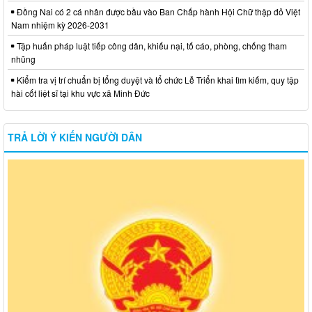
Đồng Nai có 2 cá nhân được bầu vào Ban Chấp hành Hội Chữ thập đỏ Việt
Nam nhiệm kỳ 2026-2031
Tập huấn pháp luật tiếp công dân, khiếu nại, tố cáo, phòng, chống tham
nhũng
Kiểm tra vị trí chuẩn bị tổng duyệt và tổ chức Lễ Triển khai tìm kiếm, quy tập
hài cốt liệt sĩ tại khu vực xã Minh Đức
TRẢ LỜI Ý KIẾN NGƯỜI DÂN