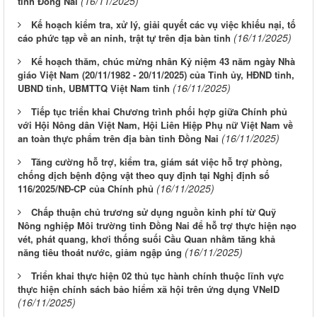
(16/11/2025)
tỉnh Đồng Nai
Kế hoạch kiểm tra, xử lý, giải quyết các vụ việc khiếu nại, tố
(16/11/2025)
cáo phức tạp về an ninh, trật tự trên địa bàn tỉnh
Kế hoạch thăm, chúc mừng nhân Kỷ niệm 43 năm ngày Nhà
giáo Việt Nam (20/11/1982 - 20/11/2025) của Tỉnh ủy, HĐND tỉnh,
(16/11/2025)
UBND tỉnh, UBMTTQ Việt Nam tỉnh
Tiếp tục triển khai Chương trình phối hợp giữa Chính phủ
với Hội Nông dân Việt Nam, Hội Liên Hiệp Phụ nữ Việt Nam về
(16/11/2025)
an toàn thực phẩm trên địa bàn tỉnh Đồng Nai
Tăng cường hỗ trợ, kiểm tra, giám sát việc hỗ trợ phòng,
chống dịch bệnh động vật theo quy định tại Nghị định số
(16/11/2025)
116/2025/NĐ-CP của Chính phủ
Chấp thuận chủ trương sử dụng nguồn kinh phí từ Quỹ
Nông nghiệp Môi trường tỉnh Đồng Nai để hỗ trợ thực hiện nạo
vét, phát quang, khơi thống suối Cầu Quan nhằm tăng khả
(16/11/2025)
năng tiêu thoát nước, giảm ngập úng
Triển khai thực hiện 02 thủ tục hành chính thuộc lĩnh vực
thực hiện chính sách bảo hiểm xã hội trên ứng dụng VNeID
(16/11/2025)