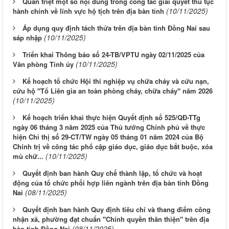
Quán triệt một số nội dung trong công tác giải quyết thủ tục
(10/11/2025)
hành chính về lĩnh vực hộ tịch trên địa bàn tỉnh
Áp dụng quy định tách thửa trên địa bàn tỉnh Đồng Nai sau
(10/11/2025)
sáp nhập
Triển khai Thông báo số 24-TB/VPTU ngày 02/11/2025 của
(10/11/2025)
Văn phòng Tỉnh ủy
Kế hoạch tổ chức Hội thi nghiệp vụ chữa cháy và cứu nạn,
cứu hộ "Tổ Liên gia an toàn phòng cháy, chữa cháy" năm 2026
(10/11/2025)
Kế hoạch triển khai thực hiện Quyết định số 525/QĐ-TTg
ngày 06 tháng 3 năm 2025 của Thủ tướng Chính phủ về thực
hiện Chỉ thị số 29-CT/TW ngày 05 tháng 01 năm 2024 của Bộ
Chính trị về công tác phổ cập giáo dục, giáo dục bắt buộc, xóa
(10/11/2025)
mù chữ...
Quyết định ban hành Quy chế thành lập, tổ chức và hoạt
động của tổ chức phối hợp liên ngành trên địa bàn tỉnh Đồng
(08/11/2025)
Nai
Quyết định ban hành Quy định tiêu chí và thang điểm công
nhận xã, phường đạt chuẩn "Chính quyền thân thiện" trên địa
(08/11/2025)
bàn tỉnh Đồng Nai