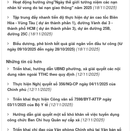
Hoạt động hưởng ứng"Ngày thế giới tưởng niệm các nạn
(18/11/2025)
nhân tử vong do tai nạn giao thông" năm 2025
Tập trung đẩy nhanh tiến độ thực hiện dự án cao tốc Biên
Hòa - Vũng Tàu ( dự án thành phần 1), đường Vành đai 3 -
thành phố HCM ( dự án thành phần 3), dự án đường 25B,
(18/11/2025)
đường 25C
Biểu dương, phê bình kết quả giải ngân vốn đầu tư công (từ
(18/11/2025)
ngày 09/10/2025 đến ngày 28/10/2025)
Những tin cũ hơn
Triển khai, hướng dẫn UBND phường, xã giải quyết các nội
(12/11/2025)
dung nằm ngoài TTHC theo quy định
Thực hiện Nghị quyết số 356/NQ-CP ngày 04/11/2025 của
(12/11/2025)
Chính phủ
Triển khai thực hiện Công văn số 7598/BYT-ATTP ngày
(12/11/2025)
03/11/2025 của Bộ Y tế
Hướng dẫn giải quyết một số khó khăn về việc tuyển dụng
(12/11/2025)
công chức Ban Chỉ huy Quân sự cấp xã
Triển khai chỉ đạo của Văn phòng Chính phủ tại Văn bản số