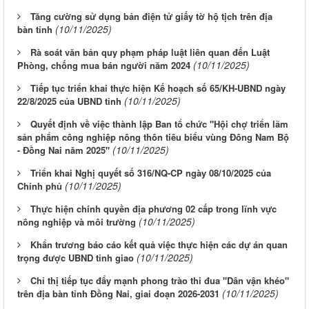
Tăng cường sử dụng bản điện tử giấy tờ hộ tịch trên địa
(10/11/2025)
bàn tỉnh
Rà soát văn bản quy phạm pháp luật liên quan đến Luật
(10/11/2025)
Phòng, chống mua bán người năm 2024
Tiếp tục triển khai thực hiện Kế hoạch số 65/KH-UBND ngày
(10/11/2025)
22/8/2025 của UBND tỉnh
Quyết định về việc thành lập Ban tổ chức "Hội chợ triển lãm
sản phẩm công nghiệp nông thôn tiêu biểu vùng Đông Nam Bộ
(10/11/2025)
- Đồng Nai năm 2025"
Triển khai Nghị quyết số 316/NQ-CP ngày 08/10/2025 của
(10/11/2025)
Chính phủ
Thực hiện chính quyền địa phương 02 cấp trong lĩnh vực
(10/11/2025)
nông nghiệp và môi trường
Khẩn trương báo cáo kết quả việc thực hiện các dự án quan
(10/11/2025)
trọng được UBND tỉnh giao
Chỉ thị tiếp tục đẩy mạnh phong trào thi đua "Dân vận khéo"
(10/11/2025)
trên địa bàn tỉnh Đồng Nai, giai đoạn 2026-2031