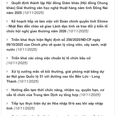
Quyết định thành lập Hội đồng Giám khảo (Hội đồng Chung
khảo) Giải thưởng văn học nghệ thuật hàng năm tỉnh Đồng Nai
(10/11/2025)
năm 2025
Kế hoạch tiếp và làm việc với Đoàn chính quyền tỉnh Ehime
- Nhật Bản đến chào xã giao Lãnh đạo tỉnh và trao đổi ý kiến tổ
(10/11/2025)
chức hội nghị giao thương năm 2026
Triển khai thực hiện Nghị định số 258/2025/NĐ-CP ngày
09/10/2025 của Chính phủ về quản lý công viên, cây xanh, mặt
(10/11/2025)
nước
Triển khai các công việc chuẩn bị tổ chức bầu cử
(10/11/2025)
Xử lý vướng mắc về bồi thường, giải phóng mặt bằng dự
án Nút giao Quốc lộ 51 với đường cao tốc Bến Lức - Long
(10/11/2025)
Thành
Hướng dẫn tạm thời chức năng, nhiệm vụ, quyền hạn, cơ
(10/11/2025)
cấu tổ chức của Trung tâm Dịch vụ tổng hợp
Tiếp tục thực hiện dự án Hòa nhập III-b sau khi sáp nhập
(10/11/2025)
tỉnh