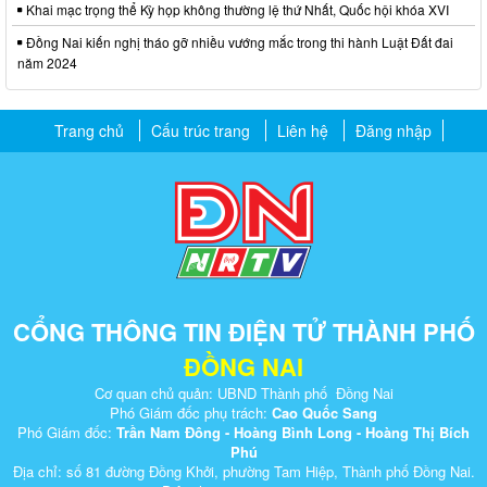
Khai mạc trọng thể Kỳ họp không thường lệ thứ Nhất, Quốc hội khóa XVI
Đồng Nai kiến nghị tháo gỡ nhiều vướng mắc trong thi hành Luật Đất đai
năm 2024
Trang chủ
Cấu trúc trang
Liên hệ
Đăng nhập
CỔNG THÔNG TIN ĐIỆN TỬ THÀNH PHỐ
ĐỒNG NAI
Cơ quan chủ quản: UBND Thành phố Đồng Nai
Phó Giám đốc phụ trách:
Cao Quốc Sang
Phó Giám đốc:
Trần Nam Đông - Hoàng Bình Long - Hoàng Thị Bích
Phú
Địa chỉ: số 81 đường Đồng Khởi, phường Tam Hiệp, Thành phố Đồng Nai.