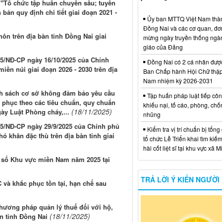
 "Tổ chức tập huấn chuyên sâu; tuyên
bản quy định chi tiết giai đoạn 2021 -
Ủy ban MTTQ Việt Nam thà
Đồng Nai và các cơ quan, đơ
hôn trên địa bàn tỉnh Đồng Nai giai
mừng ngày truyền thống ngà
giáo của Đảng
025/NĐ-CP ngày 16/10/2025 của Chính
Đồng Nai có 2 cá nhân đượ
iền núi giai đoạn 2026 - 2030 trên địa
Ban Chấp hành Hội Chữ thập
Nam nhiệm kỳ 2026-2031
anh sách cơ sở không đảm bảo yêu cầu
Tập huấn pháp luật tiếp côn
 phục theo các tiêu chuẩn, quy chuẩn
khiếu nại, tố cáo, phòng, ch
(18/11/2025)
gày Luật Phòng cháy,...
nhũng
025/NĐ-CP ngày 29/9/2025 của Chính phủ
Kiểm tra vị trí chuẩn bị tổng
ó khăn đặc thù trên địa bàn tỉnh giai
tổ chức Lễ Triển khai tìm kiếm
hài cốt liệt sĩ tại khu vực xã 
i số Khu vực miền Nam năm 2025 tại
TRẢ LỜI Ý KIẾN NGƯỜI
 và khắc phục tồn tại, hạn chế sau
phương pháp quản lý thuế đối với hộ,
(18/11/2025)
n tỉnh Đồng Nai