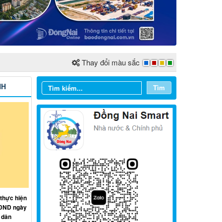
Thay đổi màu sắc
NH
Tìm
Từ ngày 03/8/2026 đến ngày
09/8/2026
Từ ngày 27/7/2026 đến ngày
 thực hiện
02/8/2026
HĐND ngày
 dân