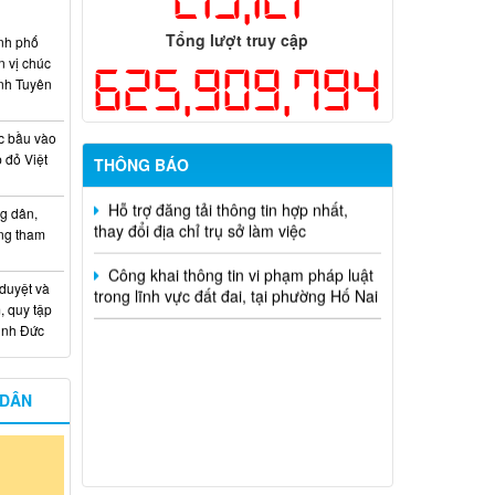
Tổng lượt truy cập
Kế hoạch Thông tin, tuyên truyền triển
nh phố
khai Kế hoạch Khám sức khỏe định kỳ
n vị chúc
625,909,794
hoặc khám sàng lọc miễn phí ít nhất mỗi
nh Tuyên
năm một lần cho người dân trên địa bàn
thành phố Đồng Nai
c bầu vào
 đỏ Việt
THÔNG BÁO
Hỗ trợ đăng tải thông tin hợp nhất,
thay đổi địa chỉ trụ sở làm việc
g dân,
Công khai thông tin vi phạm pháp luật
ống tham
trong lĩnh vực đất đai, tại phường Hố Nai
 duyệt và
, quy tập
Minh Đức
 DÂN