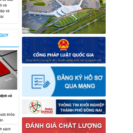
i và
iệp và
ai
 QUY
định về
 sức khỏe
ân
nh sách