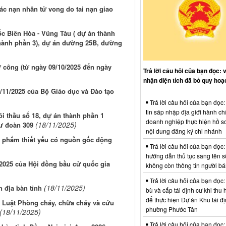
c nạn nhân tử vong do tai nạn giao
ốc Biên Hòa - Vũng Tàu ( dự án thành
thành phần 3), dự án đường 25B, đường
ư công (từ ngày 09/10/2025 đến ngày
Trả lời câu hỏi của bạn đọc: 
nhận diện tích đã bỏ quy hoạ
11/2025 của Bộ Giáo dục và Đào tạo
Trả lời câu hỏi của bạn đọc
tin sáp nhập địa giới hành ch
gói thầu số 18, dự án thành phần 1
doanh nghiệp thực hiện hồ sơ
(18/11/2025)
Sư đoàn 309
nội dung đăng ký chi nhánh
c phẩm thiết yếu có nguồn gốc động
Trả lời câu hỏi của bạn đọc:
hướng dẫn thủ tục sang tên s
2025 của Hội đồng bầu cử quốc gia
không còn thông tin người b
Trả lời câu hỏi của bạn đọc:
(18/11/2025)
n địa bàn tỉnh
bù và cấp tái định cư khi thu 
để thực hiện Dự án Khu tái đị
ề Luật Phòng cháy, chữa cháy và cứu
phường Phước Tân
(18/11/2025)
Trả lời câu hỏi của bạn đọc: