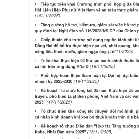
Tiếp tục triển khai Chương trình phối hợp giữa C
Hội Liên Hiệp Phụ nữ Việt Nam về an toàn thực phẩm 
(16/11/2025)
Tăng cường hỗ trợ, kiểm tra, giám sát việc hỗ trợ
quy định tại Nghị định số 116/2025/NĐ-CP của Chính 
Chấp thuận chủ trương sử dụng nguồn kinh phí từ
Đồng Nai để hỗ trợ thực hiện nạo vét, phát quang, k
(16/11/2025)
năng tiêu thoát nước, giảm ngập úng
Triển khai thực hiện 02 thủ tục hành chính thuộc 
(16/11/2025)
xã hội trên ứng dụng VNeID
Phối hợp hoàn thiện tham luận tại Đại hội đại biểu
(16/11/2025)
nhiệm kỳ 2025-2030
Kế hoạch Tổ chức tổng kết 05 năm thực hiện Đề án
truyền, phổ biến Luật Biên phòng Việt Nam và các văn 
(17/11/2025)
2025"
Tổ chức triển khai công tác chuyển đổi mô hình, 
cá nhân kinh doanh khi xóa bỏ thuế khoán trên địa bà
Kế hoạch tổ chức Diễn đàn "Hợp tác Tăng trưởng x
(18/11/2025)
Kobe, Nhật Bản năm 2025"