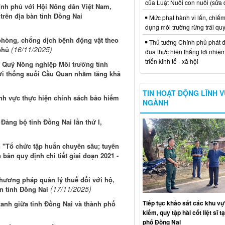
của Luật Nuôi con nuôi (sửa 
hính phủ với Hội Nông dân Việt Nam,
trên địa bàn tỉnh Đồng Nai
Mức phạt hành vi lấn, chiếm
dụng môi trường rừng trái qu
 phòng, chống dịch bệnh động vật theo
Thủ tướng Chính phủ phát đ
(16/11/2025)
phủ
đua thực hiện thắng lợi nhiệ
triển kinh tế - xã hội
 Quỹ Nông nghiệp Môi trường tỉnh
hơi thống suối Cầu Quan nhằm tăng khả
TIN HOẠT ĐỘNG LĨNH 
lĩnh vực thực hiện chính sách bảo hiểm
NGÀNH
 Đảng bộ tỉnh Đồng Nai lần thứ I,
 "Tổ chức tập huấn chuyên sâu; tuyên
bản quy định chi tiết giai đoạn 2021 -
phương pháp quản lý thuế đối với hộ,
(17/11/2025)
n tỉnh Đồng Nai
Tiếp tục khảo sát các khu vự
anh giữa tỉnh Đồng Nai và thành phố
kiếm, quy tập hài cốt liệt sĩ t
phố Đồng Nai