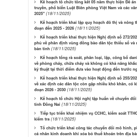
Kế hoạch tổ chức tổng kết 05 năm thực hiện Đề án
truyền, phổ biến Luật Biên phòng Việt Nam và các văn 
(18/11/2025)
2025"
Kế hoạch triển khai lập quy hoạch đô thị và nông t
(18/11/2025)
đoạn đến 2025 - 2026
Kế hoạch triển khai thực hiện Nghị định số 272/2
phủ về phân định vùng đồng bào dân tộc thiểu số và m
(18/11/2025)
bàn tỉnh
Kế hoạch tổng rà soát, phân loại, lập, công bố d
về phòng cháy, chữa cháy và không có khả năng khắc
kỹ thuật tại thời điểm đưa vào hoạt động đến trước n
Kế hoạch triển khai thực hiện Nghị định số 255/2
về xác định các dân tộc còn gặp nhiều khó khăn, có kh
(18/11/2025)
đoạn 2026 - 2030
Kế hoạch tổ chức Hội nghị tập huấn về chuyển đổ
(18/11/2025)
tỉnh Đồng Nai
Tiếp tục triển khai nhiệm vụ CCHC, kiểm soát TTHC
(18/11/2025)
kiểm tra
Tổ chức triển khai công tác chuyển đổi mô hình, 
cá nhân kinh doanh khi xóa bỏ thuế khoán trên địa bà