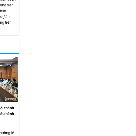
hông trên
 các
 dự án
ng trên
ội thành
iều hành
thường lệ