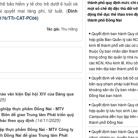
thành phố quy định mức chi 
hẻ bảo hiểm y tế cho trẻ dưới 6 tuổi và
một số chế độ đặc thù đối vớ
 quyết mai táng phí, tử tuất. (
Đính
động thể dục thể thao trên đị
1176/TTr-CAT-PC06
)
thành phố Đồng Nai
Tác giả:
Thu Hằng
Quyết định ban hành Quy c
hợp giữa Ban Quản lý các K
kinh tế thành phố với các cơ
thuộc Ủy ban nhân dân thàn
trong công tác quản lý nhà nư
các KCN, Khu kinh tế, Khu c
cao trên địa bàn thành phố 
Quyết định về việc bãi bỏ c
bản quy phạm pháp luật thuộc
khoáng sản do Ủy ban nhân 
hảo văn kiện Đại hội XIV của Đảng qua
Đồng Nai ban hành
25)
Quyết định ban hành Quy c
 nghiệp thực phẩm Đồng Nai - MTV
hợp quản lý lưu học sinh Lào
Biên để giao Trung tâm Phát triển quỹ
Campuchia đến học tập trên 
(14/11/2025)
thác theo quy định
thành phố Đồng Nai
iệp thực phẩm Đồng Nai - MTV Công ty
Quyết định ban hành Quy đ
nh Đồng Nai để giao Trung tâm Phát
năng, nhiệm vụ, quyền hạn v