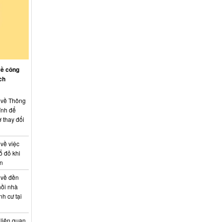
về công
ch
: về Thông
ính để
 thay đổi
 về việc
ổ đỏ khi
án
 về đền
hồi nhà
nh cư tại
 liên quan