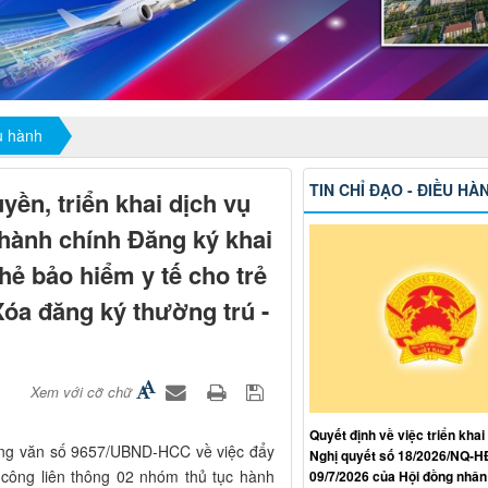
ều hành
TIN CHỈ ĐẠO - ĐIỀU HÀ
yền, triển khai dịch vụ
 hành chính Đăng ký khai
hẻ bảo hiểm y tế cho trẻ
Xóa đăng ký thường trú -
Xem với cỡ chữ
Quyết định về việc triển khai
ng văn số 9657/UBND-HCC về việc đẩy
Nghị quyết số 18/2026/NQ-
ụ công liên thông 02 nhóm thủ tục hành
09/7/2026 của Hội đồng nhân