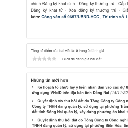
chính Đăng ký khai sinh - Đăng ký thường trú - Cấp t
Đăng ký khai tử - Xóa đăng ký thường trú - Giải
kèm:
Công văn số 9657/UBND-HCC
,
Tờ trình số 
Tổng số điểm của bài viết là: 0 trong 0 đánh giá
Click để đánh giá bài viết
Những tin mới hơn
Kế hoạch tổ chức lấy ý kiến nhân dân vào các dự t
(14/11/20
ứng dụng VNeID trên địa bàn tỉnh Đồng Nai
Quyết định v/v thu hồi đất do Tổng Công ty Công
Công ty TNHH đang quản lý, sử dụng tại phường Trấn 
đất tỉnh Đồng Nai quản lý, xây dựng phương án khai 
Quyết định thu hồi đất do Tổng Công ty Công ngh
TNHH đang quản lý, sử dụng tại phường Biên Hòa, tỉ