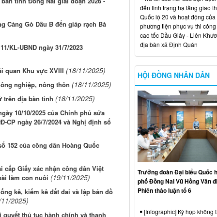
a bàn tỉnh Đồng Nai giai đoạn 2026 -
đến tình trạng hạ tầng giao t
Quốc lộ 20 và hoạt động của
ộng Cảng Gò Dầu B đến giáp rạch Bà
phương tiện phục vụ thi công
cao tốc Dầu Giây - Liên Khươ
địa bàn xã Định Quán
ố 11/KL-UBND ngày 31/7/2023
(18/11/2025)
ải quan Khu vực XVIII
HỘI ĐỒNG NHÂN DÂN
(18/11/2025)
 nông nghiệp, nông thôn
(18/11/2025)
 trên địa bàn tỉnh
 ngày 10/10/2025 của Chính phủ sửa
NĐ-CP ngày 26/7/2024 và Nghị định số
h số 152 của công dân Hoàng Quốc
i cấp Giấy xác nhận công dân Việt
Trưởng đoàn Đại biểu Quốc h
(19/11/2025)
ài làm con nuôi
phố Đồng Nai Vũ Hồng Văn đ
Phiên thảo luận tổ 6
ống kê, kiểm kê đất đai và lập bản đồ
/11/2025)
[Infographic] Kỳ họp không 
i quyết thủ tục hành chính và thanh