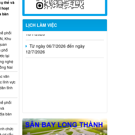
Từ ngày 20/7/2026 đến ngày
cụ thể và
26/7/2026
i hoạt
a bàn
Từ ngày 13/7/2026 đến ngày
LỊCH LÀM VIỆC
18/7/2026
hế phối
Từ ngày 06/7/2026 đến ngày
CN, Khu
12/7/2026
 quan
h phố
ớc tại
ông nghệ
Đồng Nai
ác văn
 lĩnh vực
dân tỉnh
hế phối
 và
địa bàn
ịnh chức
à cơ cấu