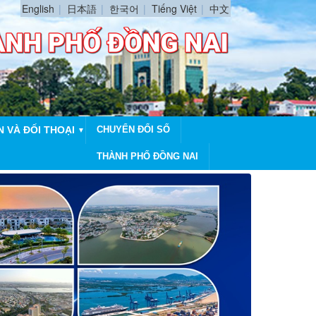
English
日本語
한국어
Tiếng Việt
中文
N VÀ ĐỐI THOẠI
CHUYỂN ĐỔI SỐ
▼
THÀNH PHỐ ĐỒNG NAI