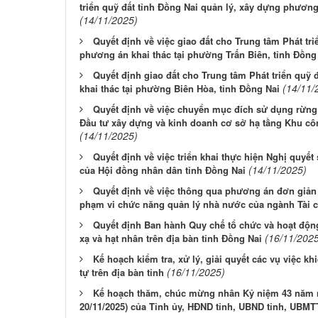
triển quỹ đất tỉnh Đồng Nai quản lý, xây dựng phương
(14/11/2025)
Quyết định về việc giao đất cho Trung tâm Phát tri
phương án khai thác tại phường Trấn Biên, tỉnh Đồng
Quyết định giao đất cho Trung tâm Phát triển quỹ 
(14/11/
khai thác tại phường Biên Hòa, tỉnh Đồng Nai
Quyết định về việc chuyển mục đích sử dụng rừng
Đầu tư xây dựng và kinh doanh cơ sở hạ tầng Khu côn
(14/11/2025)
Quyết định về việc triển khai thực hiện Nghị quyế
(14/11/2025)
của Hội đồng nhân dân tỉnh Đồng Nai
Quyết định về việc thông qua phương án đơn giản 
phạm vi chức năng quản lý nhà nước của ngành Tài c
Quyết định Ban hành Quy chế tổ chức và hoạt độn
(16/11/202
xạ và hạt nhân trên địa bàn tỉnh Đồng Nai
Kế hoạch kiểm tra, xử lý, giải quyết các vụ việc khi
(16/11/2025)
tự trên địa bàn tỉnh
Kế hoạch thăm, chúc mừng nhân Kỷ niệm 43 năm ng
20/11/2025) của Tỉnh ủy, HĐND tỉnh, UBND tỉnh, UBMT