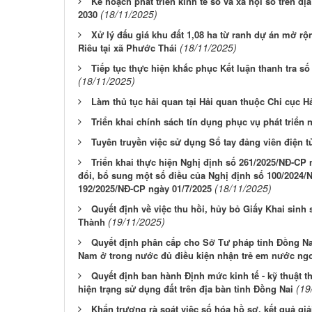
Kế hoạch phát triển kinh tế số và xã hội số trên đị
(18/11/2025)
2030
Xử lý đấu giá khu đất 1,08 ha từ ranh dự án mở r
(18/11/2025)
Riêu tại xã Phước Thái
Tiếp tục thực hiện khắc phục Kết luận thanh tra s
(18/11/2025)
Làm thủ tục hải quan tại Hải quan thuộc Chi cục H
Triển khai chính sách tín dụng phục vụ phát triển
Tuyên truyền việc sử dụng Sổ tay đảng viên điện tử
Triển khai thực hiện Nghị định số 261/2025/NĐ-CP
đổi, bổ sung một số điều của Nghị định số 100/2024/
(18/11/2025)
192/2025/NĐ-CP ngày 01/7/2025
Quyết định về việc thu hồi, hủy bỏ Giấy Khai sin
(19/11/2025)
Thành
Quyết định phân cấp cho Sở Tư pháp tỉnh Đồng Na
Nam ở trong nước đủ điều kiện nhận trẻ em nước ngo
Quyết định ban hành Định mức kinh tế - kỹ thuật th
(19
hiện trạng sử dụng đất trên địa bàn tỉnh Đồng Nai
Khẩn trương rà soát việc số hóa hồ sơ, kết quả giả