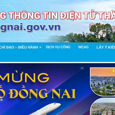
CHỈ ĐẠO – ĐIỀU HÀNH
DỊCH VỤ CÔNG
WCAG
LẤY Ý KIẾ
▼