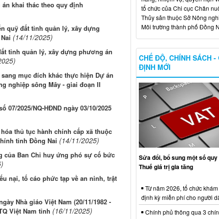
 án khai thác theo quy định
tổ chức của Chi cục Chăn nuô
Thủy sản thuộc Sở Nông ngh
Môi trường thành phố Đồng N
ển quỹ đất tỉnh quản lý, xây dựng
(14/11/2025)
 Nai
đất tỉnh quản lý, xây dựng phương án
CHẾ ĐỘ, CHÍNH SÁCH -
2025)
ĐỊNH MỚI
 sang mục đích khác thực hiện Dự án
g nghiệp sông Mây - giai đoạn II
t số 07/2025/NQ-HĐND ngày 03/10/2025
hóa thủ tục hành chính cấp xã thuộc
(14/11/2025)
hính tỉnh Đồng Nai
g của Ban Chỉ huy ứng phó sự cố bức
Sửa đổi, bổ sung một số quy 
5)
Thuế giá trị gia tăng
ếu nại, tố cáo phức tạp về an ninh, trật
Từ năm 2026, tổ chức khám
định kỳ miễn phí cho người d
ày Nhà giáo Việt Nam (20/11/1982 -
(16/11/2025)
TQ Việt Nam tỉnh
Chính phủ thông qua 3 chí