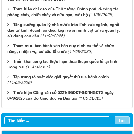
Thực hiện chỉ đạo của Thủ tướng Chính phủ về công tác
(11/09/2025)
phòng cháy, chữa cháy và cứu nạn, cứu hộ
Tăng cường quản lý nhà nước trên lĩnh vực ngành, nghề
đầu tư kinh doanh có điều kiện về an ninh trật tự và quản lý,
(11/09/2025)
sử dụng con dấu
Tham mưu ban hành văn bản quy định cụ thể về chức
(11/09/2025)
năng, nhiệm vụ, cơ cấu tổ chức
Triển khai công tác thực hiện thỏa thuận quốc tế tại tỉnh
(11/09/2025)
Đồng Nai
Tập trung rà soát việc giải quyết thủ tục hành chính
(11/09/2025)
Thực hiện Công văn số 5221/BGDĐT-GDNNGDTX ngày
(11/09/2025)
04/9/2025 của Bộ Giáo dục và Đào tạo
Từ ngày 03/8/2026 đến ngày 09/8/2026
Từ ngày 27/7/2026 đến ngày 02/8/2026
Tìm
Từ ngày 20/7/2026 đến ngày 26/7/2026