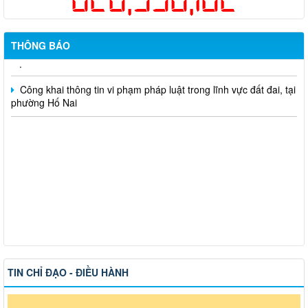
một lần cho người dân trên địa bàn thành phố Đồng Nai
Hỗ trợ đăng tải thông tin hợp nhất, thay đổi địa chỉ trụ sở làm
việc
THÔNG BÁO
Công khai thông tin vi phạm pháp luật trong lĩnh vực đất đai, tại
phường Hố Nai
TIN CHỈ ĐẠO - ĐIỀU HÀNH