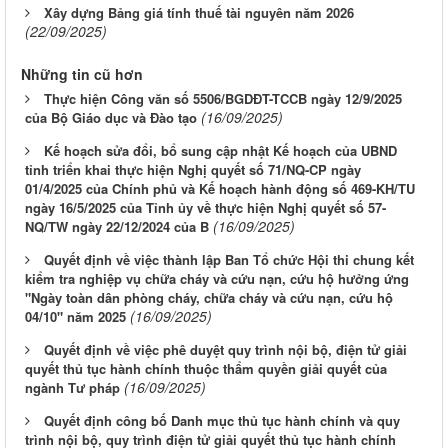
Xây dựng Bảng giá tính thuế tài nguyên năm 2026
(22/09/2025)
Những tin cũ hơn
Thực hiện Công văn số 5506/BGDĐT-TCCB ngày 12/9/2025
(16/09/2025)
của Bộ Giáo dục và Đào tạo
Kế hoạch sửa đổi, bổ sung cập nhật Kế hoạch của UBND
tỉnh triển khai thực hiện Nghị quyết số 71/NQ-CP ngày
01/4/2025 của Chính phủ và Kế hoạch hành động số 469-KH/TU
ngày 16/5/2025 của Tỉnh ủy về thực hiện Nghị quyết số 57-
(16/09/2025)
NQ/TW ngày 22/12/2024 của B
Quyết định về việc thành lập Ban Tổ chức Hội thi chung kết
kiểm tra nghiệp vụ chữa cháy và cứu nạn, cứu hộ hưởng ứng
"Ngày toàn dân phòng cháy, chữa cháy và cứu nạn, cứu hộ
(16/09/2025)
04/10" năm 2025
Quyết định về việc phê duyệt quy trình nội bộ, điện tử giải
quyết thủ tục hành chính thuộc thẩm quyền giải quyết của
(16/09/2025)
ngành Tư pháp
Quyết định công bố Danh mục thủ tục hành chính và quy
trình nội bộ, quy trình điện tử giải quyết thủ tục hành chính