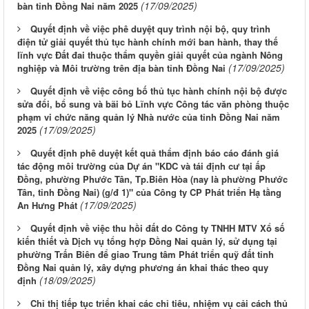
(17/09/2025)
bàn tỉnh Đồng Nai năm 2025
Quyết định về việc phê duyệt quy trình nội bộ, quy trình
điện tử giải quyết thủ tục hành chính mới ban hành, thay thế
lĩnh vực Đất đai thuộc thẩm quyền giải quyết của ngành Nông
(17/09/2025)
nghiệp và Môi trường trên địa bàn tỉnh Đồng Nai
Quyết định về việc công bố thủ tục hành chính nội bộ được
sửa đổi, bổ sung và bãi bỏ Lĩnh vực Công tác văn phòng thuộc
phạm vi chức năng quản lý Nhà nước của tỉnh Đồng Nai năm
(17/09/2025)
2025
Quyết định phê duyệt kết quả thẩm định báo cáo đánh giá
tác động môi trường của Dự án "KDC và tái định cư tại ấp
Đồng, phường Phước Tân, Tp.Biên Hòa (nay là phường Phước
Tân, tỉnh Đồng Nai) (g/đ 1)" của Công ty CP Phát triển Hạ tầng
(17/09/2025)
An Hưng Phát
Quyết định về việc thu hồi đất do Công ty TNHH MTV Xổ số
kiến thiết và Dịch vụ tổng hợp Đồng Nai quản lý, sử dụng tại
phường Trấn Biên để giao Trung tâm Phát triển quỹ đất tỉnh
Đồng Nai quản lý, xây dựng phương án khai thác theo quy
(18/09/2025)
định
Chỉ thị tiếp tục triển khai các chỉ tiêu, nhiệm vụ cải cách thủ