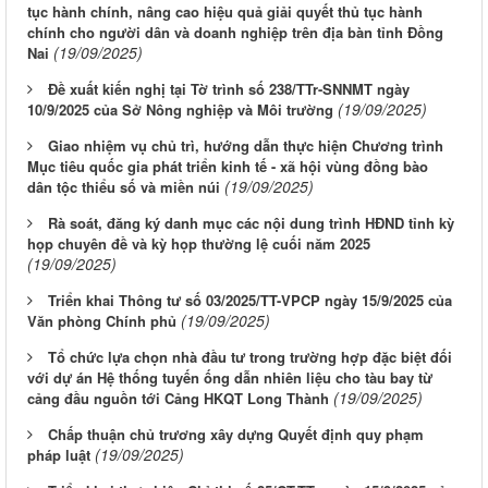
tục hành chính, nâng cao hiệu quả giải quyết thủ tục hành
chính cho người dân và doanh nghiệp trên địa bàn tỉnh Đồng
(19/09/2025)
Nai
Đề xuất kiến nghị tại Tờ trình số 238/TTr-SNNMT ngày
(19/09/2025)
10/9/2025 của Sở Nông nghiệp và Môi trường
Giao nhiệm vụ chủ trì, hướng dẫn thực hiện Chương trình
Mục tiêu quốc gia phát triển kinh tế - xã hội vùng đồng bào
(19/09/2025)
dân tộc thiểu số và miền núi
Rà soát, đăng ký danh mục các nội dung trình HĐND tỉnh kỳ
họp chuyên đề và kỳ họp thường lệ cuối năm 2025
(19/09/2025)
Triển khai Thông tư số 03/2025/TT-VPCP ngày 15/9/2025 của
(19/09/2025)
Văn phòng Chính phủ
Tổ chức lựa chọn nhà đầu tư trong trường hợp đặc biệt đối
với dự án Hệ thống tuyến ống dẫn nhiên liệu cho tàu bay từ
(19/09/2025)
cảng đầu nguồn tới Cảng HKQT Long Thành
Chấp thuận chủ trương xây dựng Quyết định quy phạm
(19/09/2025)
pháp luật