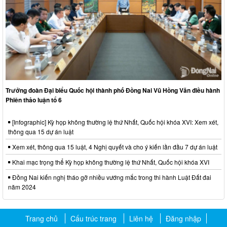
Trưởng đoàn Đại biểu Quốc hội thành phố Đồng Nai Vũ Hồng Văn điều hành
Phiên thảo luận tổ 6
[Infographic] Kỳ họp không thường lệ thứ Nhất, Quốc hội khóa XVI: Xem xét,
thông qua 15 dự án luật
Xem xét, thông qua 15 luật, 4 Nghị quyết và cho ý kiến lần đầu 7 dự án luật
Khai mạc trọng thể Kỳ họp không thường lệ thứ Nhất, Quốc hội khóa XVI
Đồng Nai kiến nghị tháo gỡ nhiều vướng mắc trong thi hành Luật Đất đai
năm 2024
Trang chủ
Cấu trúc trang
Liên hệ
Đăng nhập