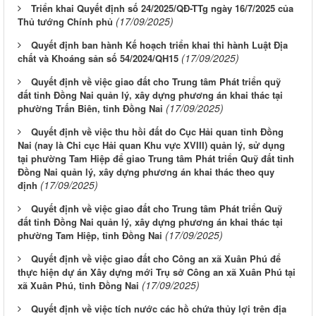
Triển khai Quyết định số 24/2025/QĐ-TTg ngày 16/7/2025 của
(17/09/2025)
Thủ tướng Chính phủ
Quyết định ban hành Kế hoạch triển khai thi hành Luật Địa
(17/09/2025)
chất và Khoáng sản số 54/2024/QH15
Quyết định về việc giao đất cho Trung tâm Phát triển quỹ
đất tỉnh Đồng Nai quản lý, xây dựng phương án khai thác tại
(17/09/2025)
phường Trấn Biên, tỉnh Đồng Nai
Quyết định về việc thu hồi đất do Cục Hải quan tỉnh Đồng
Nai (nay là Chi cục Hải quan Khu vực XVIII) quản lý, sử dụng
tại phường Tam Hiệp để giao Trung tâm Phát triển Quỹ đất tỉnh
Đồng Nai quản lý, xây dựng phương án khai thác theo quy
(17/09/2025)
định
Quyết định về việc giao đất cho Trung tâm Phát triển Quỹ
đất tỉnh Đồng Nai quản lý, xây dựng phương án khai thác tại
(17/09/2025)
phường Tam Hiệp, tỉnh Đồng Nai
Quyết định về việc giao đất cho Công an xã Xuân Phú để
thực hiện dự án Xây dựng mới Trụ sở Công an xã Xuân Phú tại
(17/09/2025)
xã Xuân Phú, tỉnh Đồng Nai
Quyết định về việc tích nước các hồ chứa thủy lợi trên địa