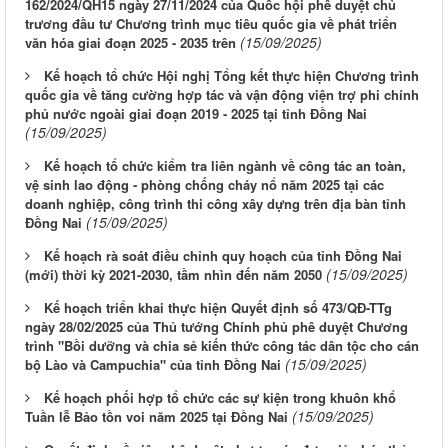
162/2024/QH15 ngày 27/11/2024 của Quốc hội phê duyệt chủ
trương đầu tư Chương trình mục tiêu quốc gia về phát triển
(15/09/2025)
văn hóa giai đoạn 2025 - 2035 trên
Kế hoạch tổ chức Hội nghị Tổng kết thực hiện Chương trình
quốc gia về tăng cường hợp tác và vận động viện trợ phi chính
phủ nước ngoài giai đoạn 2019 - 2025 tại tỉnh Đồng Nai
(15/09/2025)
Kế hoạch tổ chức kiểm tra liên ngành về công tác an toàn,
vệ sinh lao động - phòng chống cháy nổ năm 2025 tại các
doanh nghiệp, công trình thi công xây dựng trên địa bàn tỉnh
(15/09/2025)
Đồng Nai
Kế hoạch rà soát điều chỉnh quy hoạch của tỉnh Đồng Nai
(15/09/2025)
(mới) thời kỳ 2021-2030, tầm nhìn đến năm 2050
Kế hoạch triển khai thực hiện Quyết định số 473/QĐ-TTg
ngày 28/02/2025 của Thủ tướng Chính phủ phê duyệt Chương
trình "Bồi dưỡng và chia sẻ kiến thức công tác dân tộc cho cán
(15/09/2025)
bộ Lào và Campuchia" của tỉnh Đồng Nai
Kế hoạch phối hợp tổ chức các sự kiện trong khuôn khổ
(15/09/2025)
Tuần lễ Bảo tồn voi năm 2025 tại Đồng Nai