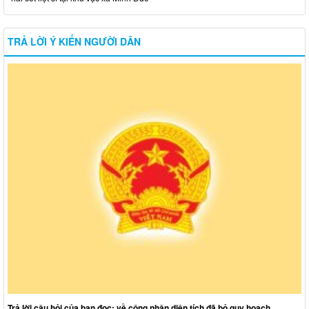
TRẢ LỜI Ý KIẾN NGƯỜI DÂN
Trả lời câu hỏi của bạn đọc: về công nhận diện tích đã bỏ quy hoạch