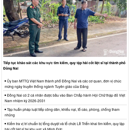
Tiếp tục khảo sát các khu vực tìm kiếm, quy tập hài cốt liệt sĩ tại thành phố
Đồng Nai
Ủy ban MTTQ Việt Nam thành phố Đồng Nai và các cơ quan, đơn vị chúc
mừng ngày truyền thống ngành Tuyên giáo của Đảng
Đồng Nai có 2 cá nhân được bầu vào Ban Chấp hành Hội Chữ thập đỏ Việt
Nam nhiệm kỳ 2026-2031
Tập huấn pháp luật tiếp công dân, khiếu nại, tố cáo, phòng, chống tham
nhũng
Kiểm tra vị trí chuẩn bị tổng duyệt và tổ chức Lễ Triển khai tìm kiếm, quy tập
hài cốt liệt sĩ tại khu vực xã Minh Đức