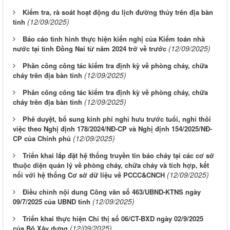
Kiểm tra, rà soát hoạt động du lịch đường thủy trên địa bàn
(12/09/2025)
tỉnh
Báo cáo tình hình thực hiện kiến nghị của Kiểm toán nhà
(12/09/2025)
nước tại tỉnh Đồng Nai từ năm 2024 trở về trước
Phân công công tác kiểm tra định kỳ về phòng cháy, chữa
(12/09/2025)
cháy trên địa bàn tỉnh
Phân công công tác kiểm tra định kỳ về phòng cháy, chữa
(12/09/2025)
cháy trên địa bàn tỉnh
Phê duyệt, bổ sung kinh phí nghỉ hưu trước tuổi, nghỉ thôi
việc theo Nghị định 178/2024/NĐ-CP và Nghị định 154/2025/NĐ-
(12/09/2025)
CP của Chính phủ
Triển khai lắp đặt hệ thống truyền tin báo cháy tại các cơ sở
thuộc diện quản lý về phòng cháy, chữa cháy và tích hợp, kết
(12/09/2025)
nối với hệ thống Cơ sở dữ liệu về PCCC&CNCH
Điều chỉnh nội dung Công văn số 463/UBND-KTNS ngày
(12/09/2025)
09/7/2025 của UBND tỉnh
Triển khai thực hiện Chỉ thị số 06/CT-BXD ngày 02/9/2025
(12/09/2025)
của Bộ Xây dựng