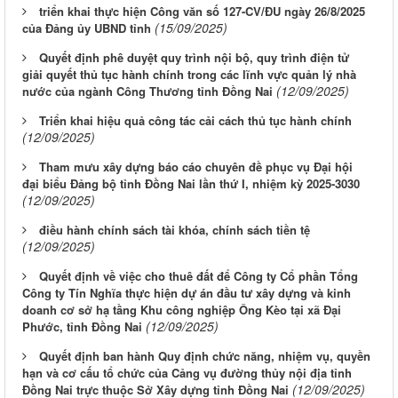
triển khai thực hiện Công văn số 127-CV/ĐU ngày 26/8/2025
(15/09/2025)
của Đảng ủy UBND tỉnh
Quyết định phê duyệt quy trình nội bộ, quy trình điện tử
giải quyết thủ tục hành chính trong các lĩnh vực quản lý nhà
(12/09/2025)
nước của ngành Công Thương tỉnh Đồng Nai
Triển khai hiệu quả công tác cải cách thủ tục hành chính
(12/09/2025)
Tham mưu xây dựng báo cáo chuyên đề phục vụ Đại hội
đại biểu Đảng bộ tỉnh Đồng Nai lần thứ I, nhiệm kỳ 2025-3030
(12/09/2025)
điều hành chính sách tài khóa, chính sách tiền tệ
(12/09/2025)
Quyết định về việc cho thuê đất để Công ty Cổ phần Tổng
Công ty Tín Nghĩa thực hiện dự án đầu tư xây dựng và kinh
doanh cơ sở hạ tầng Khu công nghiệp Ông Kèo tại xã Đại
(12/09/2025)
Phước, tỉnh Đồng Nai
Quyết định ban hành Quy định chức năng, nhiệm vụ, quyền
hạn và cơ cấu tổ chức của Cảng vụ đường thủy nội địa tỉnh
(12/09/2025)
Đồng Nai trực thuộc Sở Xây dựng tỉnh Đồng Nai