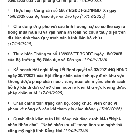
03/8/2025 của Văn phòng Chính phủ
Thực hiện Công văn số 5607/BGDĐT-GDNNGDTX ngày
(17/09/2025)
15/9/2025 của Bộ Giáo dục và Đào tạo
Chủ động ứng phó với các tình huống, sự cố có thể xảy ra
trong mùa mưa lũ và vận hành an toàn hồ chứa thủy điện trên
địa bàn tỉnh theo Quy trình vận hành liên hồ chứa
(17/09/2025)
Thực hiện Thông tư số 18/2025/TT-BGDĐT ngày 15/9/2025
(17/09/2025)
của Bộ trưởng Bộ Giáo dục và Đào tạo
Kế hoạch Hội nghị tổng kết Nghị quyết số 03/2021/NQ-HĐND
ngày 30/7/2027 của Hội đồng nhân dân tỉnh quy định khu vực
không được phép chăn nuôi; vùng nuôi chim yến; chính sách
hỗ trợ khi di dời cơ sở chăn nuôi ra khỏi khu vực không được
(17/09/2025)
phép chăn nuôi
Chấn chỉnh tình trạng cán bộ, công chức, viên chức vi
(17/09/2025)
phạm về nồng độ cồn khi tham gia giao thông
Quyết định kiện toàn Hội đồng xét tặng danh hiệu "Nghệ
nhân Nhân dân", "Nghệ nhân ưu tú" trong lĩnh vực nghề thủ
(17/09/2025)
công mỹ nghệ tỉnh Đồng Nai