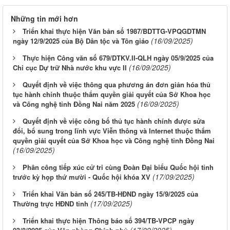
Những tin mới hơn
Triển khai thực hiện Văn bản số 1987/BDTTG-VPQGDTMN
(16/09/2025)
ngày 12/9/2025 của Bộ Dân tộc và Tôn giáo
Thực hiện Công văn số 679/DTKV.II-QLH ngày 05/9/2025 của
(16/09/2025)
Chi cục Dự trữ Nhà nước khu vực II
Quyết định về việc thông qua phương án đơn giản hóa thủ
tục hành chính thuộc thẩm quyền giải quyết của Sở Khoa học
(16/09/2025)
và Công nghệ tỉnh Đồng Nai năm 2025
Quyết định về việc công bố thủ tục hành chính được sửa
đổi, bổ sung trong lĩnh vực Viễn thông và Internet thuộc thẩm
quyền giải quyết của Sở Khoa học và Công nghệ tỉnh Đồng Nai
(16/09/2025)
Phân công tiếp xúc cử tri cùng Đoàn Đại biểu Quốc hội tỉnh
(17/09/2025)
trước kỳ họp thứ mười - Quốc hội khóa XV
Triển khai Văn bản số 245/TB-HĐND ngày 15/9/2025 của
(17/09/2025)
Thường trực HĐND tỉnh
Triển khai thực hiện Thông báo số 394/TB-VPCP ngày
(17/09/2025)