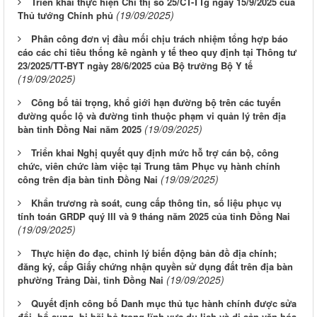
Triển khai thực hiện Chỉ thị số 25/CT-TTg ngày 15/9/2025 của
(19/09/2025)
Thủ tướng Chính phủ
Phân công đơn vị đầu mối chịu trách nhiệm tổng hợp báo
cáo các chỉ tiêu thống kê ngành y tế theo quy định tại Thông tư
23/2025/TT-BYT ngày 28/6/2025 của Bộ trưởng Bộ Y tế
(19/09/2025)
Công bố tải trọng, khổ giới hạn đường bộ trên các tuyến
đường quốc lộ và đường tỉnh thuộc phạm vi quản lý trên địa
(19/09/2025)
bàn tỉnh Đồng Nai năm 2025
Triển khai Nghị quyết quy định mức hỗ trợ cán bộ, công
chức, viên chức làm việc tại Trung tâm Phục vụ hành chính
(19/09/2025)
công trên địa bàn tỉnh Đồng Nai
Khẩn trương rà soát, cung cấp thông tin, số liệu phục vụ
tính toán GRDP quý III và 9 tháng năm 2025 của tỉnh Đồng Nai
(19/09/2025)
Thực hiện đo đạc, chỉnh lý biến động bản đồ địa chính;
đăng ký, cấp Giấy chứng nhận quyền sử dụng đất trên địa bàn
(19/09/2025)
phường Trảng Dài, tỉnh Đồng Nai
Quyết định công bố Danh mục thủ tục hành chính được sửa
đổi, bổ sung, bị bãi bỏ trong lĩnh vực du lịch và di sản văn hóa