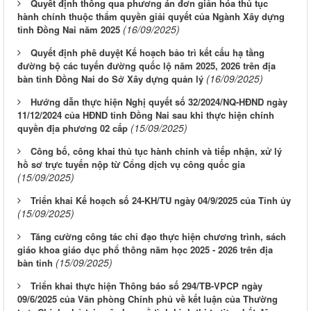
Quyết định thông qua phương án đơn giản hóa thủ tục
hành chính thuộc thẩm quyền giải quyết của Ngành Xây dựng
(16/09/2025)
tỉnh Đồng Nai năm 2025
Quyết định phê duyệt Kế hoạch bảo trì kết cấu hạ tầng
đường bộ các tuyến đường quốc lộ năm 2025, 2026 trên địa
(16/09/2025)
bàn tỉnh Đồng Nai do Sở Xây dựng quản lý
Hướng dẫn thực hiện Nghị quyết số 32/2024/NQ-HĐND ngày
11/12/2024 của HĐND tỉnh Đồng Nai sau khi thực hiện chính
(15/09/2025)
quyền địa phương 02 cấp
Công bố, công khai thủ tục hành chính và tiếp nhận, xử lý
hồ sơ trực tuyến nộp từ Cổng dịch vụ công quốc gia
(15/09/2025)
Triển khai Kế hoạch số 24-KH/TU ngày 04/9/2025 của Tỉnh ủy
(15/09/2025)
Tăng cường công tác chỉ đạo thực hiện chương trình, sách
giáo khoa giáo dục phổ thông năm học 2025 - 2026 trên địa
(15/09/2025)
bàn tỉnh
Triển khai thực hiện Thông báo số 294/TB-VPCP ngày
09/6/2025 của Văn phòng Chính phủ về kết luận của Thường