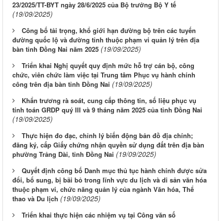
23/2025/TT-BYT ngày 28/6/2025 của Bộ trưởng Bộ Y tế
(19/09/2025)
Công bố tải trọng, khổ giới hạn đường bộ trên các tuyến
đường quốc lộ và đường tỉnh thuộc phạm vi quản lý trên địa
(19/09/2025)
bàn tỉnh Đồng Nai năm 2025
Triển khai Nghị quyết quy định mức hỗ trợ cán bộ, công
chức, viên chức làm việc tại Trung tâm Phục vụ hành chính
(19/09/2025)
công trên địa bàn tỉnh Đồng Nai
Khẩn trương rà soát, cung cấp thông tin, số liệu phục vụ
tính toán GRDP quý III và 9 tháng năm 2025 của tỉnh Đồng Nai
(19/09/2025)
Thực hiện đo đạc, chỉnh lý biến động bản đồ địa chính;
đăng ký, cấp Giấy chứng nhận quyền sử dụng đất trên địa bàn
(19/09/2025)
phường Trảng Dài, tỉnh Đồng Nai
Quyết định công bố Danh mục thủ tục hành chính được sửa
đổi, bổ sung, bị bãi bỏ trong lĩnh vực du lịch và di sản văn hóa
thuộc phạm vi, chức năng quản lý của ngành Văn hóa, Thể
(19/09/2025)
thao và Du lịch
Triển khai thực hiện các nhiệm vụ tại Công văn số