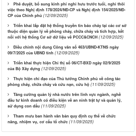
Phê duyệt, bổ sung kinh phí nghỉ hưu trước tuổi, nghỉ thôi
việc theo Nghị định 178/2024/NĐ-CP và Nghị định 154/2025/NĐ-
(12/09/2025)
CP của Chính phủ
Triển khai lắp đặt hệ thống truyền tin báo cháy tại các cơ sở
thuộc diện quản lý về phòng cháy, chữa cháy và tích hợp, kết
(12/09/2025)
nối với hệ thống Cơ sở dữ liệu về PCCC&CNCH
Điều chỉnh nội dung Công văn số 463/UBND-KTNS ngày
(12/09/2025)
09/7/2025 của UBND tỉnh
Triển khai thực hiện Chỉ thị số 06/CT-BXD ngày 02/9/2025
(12/09/2025)
của Bộ Xây dựng
Thực hiện chỉ đạo của Thủ tướng Chính phủ về công tác
(11/09/2025)
phòng cháy, chữa cháy và cứu nạn, cứu hộ
Tăng cường quản lý nhà nước trên lĩnh vực ngành, nghề
đầu tư kinh doanh có điều kiện về an ninh trật tự và quản lý,
(11/09/2025)
sử dụng con dấu
Tham mưu ban hành văn bản quy định cụ thể về chức
(11/09/2025)
năng, nhiệm vụ, cơ cấu tổ chức
Từ ngày 03/8/2026 đến ngày 09/8/2026