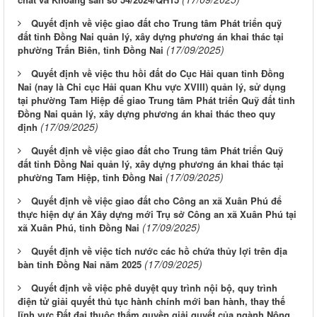
Quyết định về việc giao đất cho Trung tâm Phát triển quỹ
đất tỉnh Đồng Nai quản lý, xây dựng phương án khai thác tại
(17/09/2025)
phường Trấn Biên, tỉnh Đồng Nai
Quyết định về việc thu hồi đất do Cục Hải quan tỉnh Đồng
Nai (nay là Chi cục Hải quan Khu vực XVIII) quản lý, sử dụng
tại phường Tam Hiệp để giao Trung tâm Phát triển Quỹ đất tỉnh
Đồng Nai quản lý, xây dựng phương án khai thác theo quy
(17/09/2025)
định
Quyết định về việc giao đất cho Trung tâm Phát triển Quỹ
đất tỉnh Đồng Nai quản lý, xây dựng phương án khai thác tại
(17/09/2025)
phường Tam Hiệp, tỉnh Đồng Nai
Quyết định về việc giao đất cho Công an xã Xuân Phú để
thực hiện dự án Xây dựng mới Trụ sở Công an xã Xuân Phú tại
(17/09/2025)
xã Xuân Phú, tỉnh Đồng Nai
Quyết định về việc tích nước các hồ chứa thủy lợi trên địa
(17/09/2025)
bàn tỉnh Đồng Nai năm 2025
Quyết định về việc phê duyệt quy trình nội bộ, quy trình
điện tử giải quyết thủ tục hành chính mới ban hành, thay thế
lĩnh vực Đất đai thuộc thẩm quyền giải quyết của ngành Nông