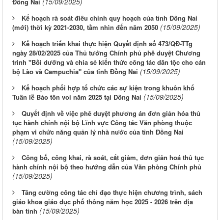
(15/09/2025)
Đồng Nai
Kế hoạch rà soát điều chỉnh quy hoạch của tỉnh Đồng Nai
(15/09/2025)
(mới) thời kỳ 2021-2030, tầm nhìn đến năm 2050
Kế hoạch triển khai thực hiện Quyết định số 473/QĐ-TTg
ngày 28/02/2025 của Thủ tướng Chính phủ phê duyệt Chương
trình "Bồi dưỡng và chia sẻ kiến thức công tác dân tộc cho cán
(15/09/2025)
bộ Lào và Campuchia" của tỉnh Đồng Nai
Kế hoạch phối hợp tổ chức các sự kiện trong khuôn khổ
(15/09/2025)
Tuần lễ Bảo tồn voi năm 2025 tại Đồng Nai
Quyết định về việc phê duyệt phương án đơn giản hóa thủ
tục hành chính nội bộ Lĩnh vực Công tác Văn phòng thuộc
phạm vi chức năng quản lý nhà nước của tỉnh Đồng Nai
(15/09/2025)
Công bố, công khai, rà soát, cắt giảm, đơn giản hoá thủ tục
hành chính nội bộ theo hướng dẫn của Văn phòng Chính phủ
(15/09/2025)
Tăng cường công tác chỉ đạo thực hiện chương trình, sách
giáo khoa giáo dục phổ thông năm học 2025 - 2026 trên địa
(15/09/2025)
bàn tỉnh