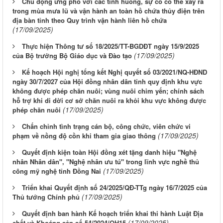
Chủ động ứng phó với các tình huống, sự cố có thể xảy ra
trong mùa mưa lũ và vận hành an toàn hồ chứa thủy điện trên
địa bàn tỉnh theo Quy trình vận hành liên hồ chứa
(17/09/2025)
Thực hiện Thông tư số 18/2025/TT-BGDĐT ngày 15/9/2025
(17/09/2025)
của Bộ trưởng Bộ Giáo dục và Đào tạo
Kế hoạch Hội nghị tổng kết Nghị quyết số 03/2021/NQ-HĐND
ngày 30/7/2027 của Hội đồng nhân dân tỉnh quy định khu vực
không được phép chăn nuôi; vùng nuôi chim yến; chính sách
hỗ trợ khi di dời cơ sở chăn nuôi ra khỏi khu vực không được
(17/09/2025)
phép chăn nuôi
Chấn chỉnh tình trạng cán bộ, công chức, viên chức vi
(17/09/2025)
phạm về nồng độ cồn khi tham gia giao thông
Quyết định kiện toàn Hội đồng xét tặng danh hiệu "Nghệ
nhân Nhân dân", "Nghệ nhân ưu tú" trong lĩnh vực nghề thủ
(17/09/2025)
công mỹ nghệ tỉnh Đồng Nai
Triển khai Quyết định số 24/2025/QĐ-TTg ngày 16/7/2025 của
(17/09/2025)
Thủ tướng Chính phủ
Quyết định ban hành Kế hoạch triển khai thi hành Luật Địa
(17/09/2025)
chất và Khoáng sản số 54/2024/QH15