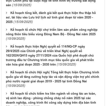
trực Chính phủ tại cuộc họp về tình hình thị trường bất động
(15/09/2025)
sản
Kế hoạch tổng kết, đánh giá kết quả thực hiện thu thập hồ
sơ, tài liệu vào Lưu trữ lịch sử tỉnh giai đoạn từ năm 2020 -
(15/09/2025)
2025
Kế hoạch tổ chức Hội chợ triển lãm sản phẩm công nghiệp
nông thôn tiêu biểu vùng Đông Nam Bộ - Đồng Nai năm 2025
(15/09/2025)
Kế hoạch thực hiện Nghị quyết số 114/NQ-CP ngày
29/4/2025 của Chính phủ về triển khai Nghị quyết số
162/2024/QH15 ngày 27/11/2024 của Quốc hội phê duyệt chủ
trương đầu tư Chương trình mục tiêu quốc gia về phát triển
(15/09/2025)
văn hóa giai đoạn 2025 - 2035 trên
Kế hoạch tổ chức Hội nghị Tổng kết thực hiện Chương trình
quốc gia về tăng cường hợp tác và vận động viện trợ phi chính
phủ nước ngoài giai đoạn 2019 - 2025 tại tỉnh Đồng Nai
(15/09/2025)
Kế hoạch tổ chức kiểm tra liên ngành về công tác an toàn,
vệ sinh lao động - phòng chống cháy nổ năm 2025 tại các
doanh nghiệp, công trình thi công xây dựng trên địa bàn tỉnh