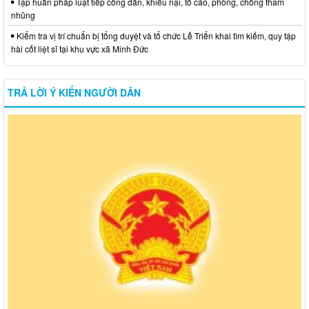
Tập huấn pháp luật tiếp công dân, khiếu nại, tố cáo, phòng, chống tham
nhũng
Kiểm tra vị trí chuẩn bị tổng duyệt và tổ chức Lễ Triển khai tìm kiếm, quy tập
hài cốt liệt sĩ tại khu vực xã Minh Đức
TRẢ LỜI Ý KIẾN NGƯỜI DÂN