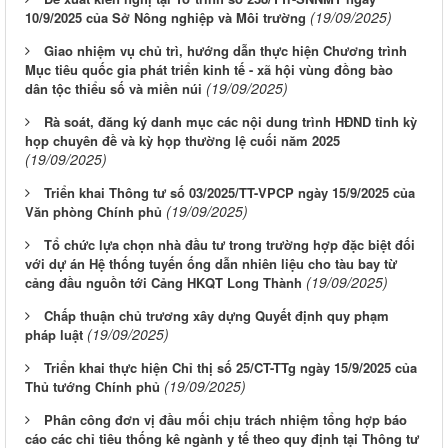
(19/09/2025)
10/9/2025 của Sở Nông nghiệp và Môi trường
Giao nhiệm vụ chủ trì, hướng dẫn thực hiện Chương trình
Mục tiêu quốc gia phát triển kinh tế - xã hội vùng đồng bào
(19/09/2025)
dân tộc thiểu số và miền núi
Rà soát, đăng ký danh mục các nội dung trình HĐND tỉnh kỳ
họp chuyên đề và kỳ họp thường lệ cuối năm 2025
(19/09/2025)
Triển khai Thông tư số 03/2025/TT-VPCP ngày 15/9/2025 của
(19/09/2025)
Văn phòng Chính phủ
Tổ chức lựa chọn nhà đầu tư trong trường hợp đặc biệt đối
với dự án Hệ thống tuyến ống dẫn nhiên liệu cho tàu bay từ
(19/09/2025)
cảng đầu nguồn tới Cảng HKQT Long Thành
Chấp thuận chủ trương xây dựng Quyết định quy phạm
(19/09/2025)
pháp luật
Triển khai thực hiện Chỉ thị số 25/CT-TTg ngày 15/9/2025 của
(19/09/2025)
Thủ tướng Chính phủ
Phân công đơn vị đầu mối chịu trách nhiệm tổng hợp báo
cáo các chỉ tiêu thống kê ngành y tế theo quy định tại Thông tư