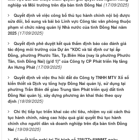
(17/09/2025)
nghiệp và Môi trường trên địa bàn tỉnh Đồng Nai
Quyết định về việc công bố thủ tục hành chính nội bộ được
sửa đổi, bổ sung và bãi bỏ Lĩnh vực Công tác văn phòng thuộc
phạm vi chức năng quản lý Nhà nước của tỉnh Đồng Nai năm
(17/09/2025)
2025
Quyết định phê duyệt kết quả thẩm định báo cáo đánh giá
tác động môi trường của Dự án "KDC và tái định cư tại ấp
Đồng, phường Phước Tân, Tp.Biên Hòa (nay là phường Phước
Tân, tỉnh Đồng Nai) (g/đ 1)" của Công ty CP Phát triển Hạ tầng
(17/09/2025)
An Hưng Phát
Quyết định về việc thu hồi đất do Công ty TNHH MTV Xổ số
kiến thiết và Dịch vụ tổng hợp Đồng Nai quản lý, sử dụng tại
phường Trấn Biên để giao Trung tâm Phát triển quỹ đất tỉnh
Đồng Nai quản lý, xây dựng phương án khai thác theo quy
(18/09/2025)
định
Chỉ thị tiếp tục triển khai các chỉ tiêu, nhiệm vụ cải cách thủ
tục hành chính, nâng cao hiệu quả giải quyết thủ tục hành
chính cho người dân và doanh nghiệp trên địa bàn tỉnh Đồng
(19/09/2025)
Nai
Đề xuất kiến nghị tại Tờ trình số 238/TTr-SNNMT ngày