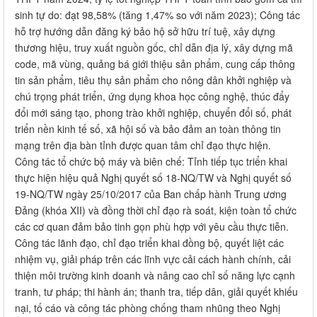
sinh tự do: đạt 98,58% (tăng 1,47% so với năm 2023); Công tác
hỗ trợ hướng dẫn đăng ký bảo hộ sở hữu trí tuệ, xây dựng
thương hiệu, truy xuất nguồn gốc, chỉ dẫn địa lý, xây dựng mã
code, mã vùng, quảng bá giới thiệu sản phẩm, cung cấp thông
tin sản phẩm, tiêu thụ sản phẩm cho nông dân khởi nghiệp và
chú trọng phát triển, ứng dụng khoa học công nghệ, thúc đẩy
đổi mới sáng tạo, phong trào khởi nghiệp, chuyển đổi số, phát
triển nền kinh tế số, xã hội số và bảo đảm an toàn thông tin
mạng trên địa bàn tỉnh được quan tâm chỉ đạo thực hiện.
Công tác tổ chức bộ máy và biên chế: Tỉnh tiếp tục triển khai
thực hiện hiệu quả Nghị quyết số 18-NQ/TW và Nghị quyết số
19-NQ/TW ngày 25/10/2017 của Ban chấp hành Trung ương
Đảng (khóa XII) và đồng thời chỉ đạo rà soát, kiện toàn tổ chức
các cơ quan đảm bảo tinh gọn phù hợp với yêu cầu thực tiễn.
Công tác lãnh đạo, chỉ đạo triển khai đồng bộ, quyết liệt các
nhiệm vụ, giải pháp trên các lĩnh vực cải cách hành chính, cải
thiện môi trường kinh doanh và nâng cao chỉ số năng lực cạnh
tranh, tư pháp; thi hành án; thanh tra, tiếp dân, giải quyết khiếu
nại, tố cáo và công tác phòng chống tham nhũng theo Nghị