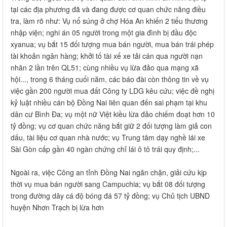
tại các địa phương đã và đang được cơ quan chức năng điều
tra, làm rõ như: Vụ nổ súng ở chợ Hóa An khiến 2 tiểu thương
nhập viện; nghi án 05 người trong một gia đình bị đầu độc
xyanua; vụ bắt 15 đối tượng mua bán người, mua bán trái phép
tài khoản ngân hàng; khởi tố tài xế xe tải cán qua người nạn
nhân 2 lần trên QL51; cùng nhiều vụ lừa đảo qua mạng xã
hội..., trong 6 tháng cuối năm, các báo đài còn thông tin về vụ
việc gần 200 người mua đất Công ty LDG kêu cứu; việc đề nghị
kỷ luật nhiều cán bộ Đồng Nai liên quan đến sai phạm tại khu
dân cư Bình Đa; vụ một nữ Việt kiều lừa đảo chiếm đoạt hơn 10
tỷ đồng; vụ cơ quan chức năng bắt giữ 2 đối tượng làm giả con
dấu, tài liệu cơ quan nhà nước; vụ Trung tâm dạy nghề lái xe
Sài Gòn cấp gần 40 ngàn chứng chỉ lái ô tô trái quy định;...
Ngoài ra, việc Công an tỉnh Đồng Nai ngăn chặn, giải cứu kịp
thời vụ mua bán người sang Campuchia; vụ bắt 08 đối tượng
trong đường dây cá độ bóng đá 57 tỷ đồng; vụ Chủ tịch UBND
huyện Nhơn Trạch bị lừa hơn