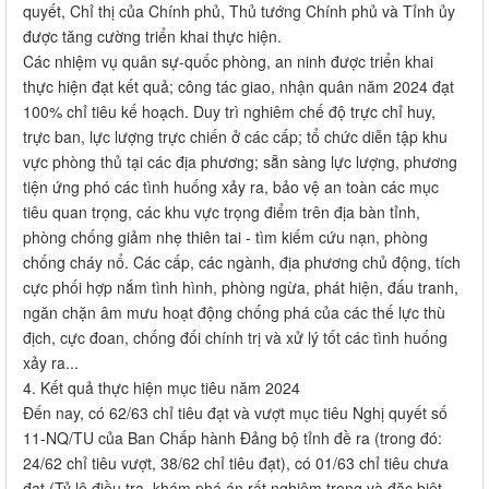
quyết, Chỉ thị của Chính phủ, Thủ tướng Chính phủ và Tỉnh ủy
được tăng cường triển khai thực hiện.
Các nhiệm vụ quân sự-quốc phòng, an ninh được triển khai
thực hiện đạt kết quả; công tác giao, nhận quân năm 2024 đạt
100% chỉ tiêu kế hoạch. Duy trì nghiêm chế độ trực chỉ huy,
trực ban, lực lượng trực chiến ở các cấp; tổ chức diễn tập khu
vực phòng thủ tại các địa phương; sẵn sàng lực lượng, phương
tiện ứng phó các tình huống xảy ra, bảo vệ an toàn các mục
tiêu quan trọng, các khu vực trọng điểm trên địa bàn tỉnh,
phòng chống giảm nhẹ thiên tai - tìm kiếm cứu nạn, phòng
chống cháy nổ. Các cấp, các ngành, địa phương chủ động, tích
cực phối hợp nắm tình hình, phòng ngừa, phát hiện, đấu tranh,
ngăn chặn âm mưu hoạt động chống phá của các thế lực thù
địch, cực đoan, chống đối chính trị và xử lý tốt các tình huống
xảy ra...
4. Kết quả thực hiện mục tiêu năm 2024
Đến nay, có 62/63 chỉ tiêu đạt và vượt mục tiêu Nghị quyết số
11-NQ/TU của Ban Chấp hành Đảng bộ tỉnh đề ra (trong đó:
24/62 chỉ tiêu vượt, 38/62 chỉ tiêu đạt), có 01/63 chỉ tiêu chưa
đạt (Tỷ lệ điều tra, khám phá án rất nghiêm trọng và đặc biệt