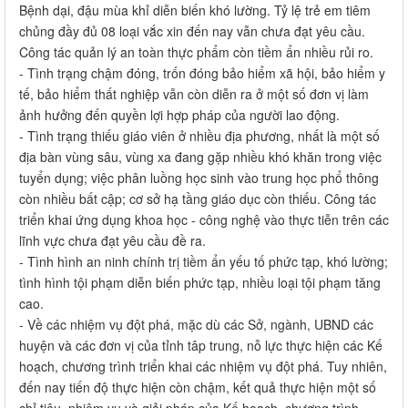
Bệnh dại, đậu mùa khỉ diễn biến khó lường. Tỷ lệ trẻ em tiêm
chủng đầy đủ 08 loại vắc xin đến nay vẫn chưa đạt yêu cầu.
Công tác quản lý an toàn thực phẩm còn tiềm ẩn nhiều rủi ro.
- Tình trạng chậm đóng, trốn đóng bảo hiểm xã hội, bảo hiểm y
tế, bảo hiểm thất nghiệp vẫn còn diễn ra ở một số đơn vị làm
ảnh hưởng đến quyền lợi hợp pháp của người lao động.
- Tình trạng thiếu giáo viên ở nhiều địa phương, nhất là một số
địa bàn vùng sâu, vùng xa đang gặp nhiều khó khăn trong việc
tuyển dụng; việc phân luồng học sinh vào trung học phổ thông
còn nhiều bất cập; cơ sở hạ tầng giáo dục còn thiếu. Công tác
triển khai ứng dụng khoa học - công nghệ vào thực tiễn trên các
lĩnh vực chưa đạt yêu cầu đề ra.
- Tình hình an ninh chính trị tiềm ẩn yếu tố phức tạp, khó lường;
tình hình tội phạm diễn biến phức tạp, nhiều loại tội phạm tăng
cao.
- Về các nhiệm vụ đột phá, mặc dù các Sở, ngành, UBND các
huyện và các đơn vị của tỉnh tâp trung, nỗ lực thực hiện các Kế
hoạch, chương trình triển khai các nhiệm vụ đột phá. Tuy nhiên,
đến nay tiến độ thực hiện còn chậm, kết quả thực hiện một số
chỉ tiêu, nhiệm vụ và giải pháp của Kế hoạch, chương trình