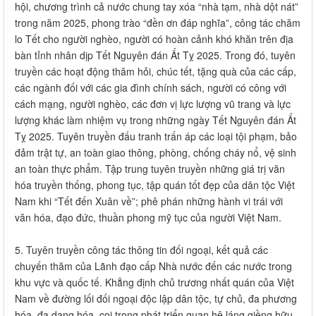
hội, chương trình cả nước chung tay xóa “nhà tạm, nhà dột nát”
trong năm 2025, phong trào “đền ơn đáp nghĩa”, công tác chăm
lo Tết cho người nghèo, người có hoàn cảnh khó khăn trên địa
bàn tỉnh nhân dịp Tết Nguyên đán Ất Tỵ 2025. Trong đó, tuyên
truyền các hoạt động thăm hỏi, chúc tết, tặng quà của các cấp,
các ngành đối với các gia đình chính sách, người có công với
cách mạng, người nghèo, các đơn vị lực lượng vũ trang và lực
lượng khác làm nhiệm vụ trong những ngày Tết Nguyên đán Ất
Tỵ 2025. Tuyên truyền đấu tranh trấn áp các loại tội phạm, bảo
đảm trật tự, an toàn giao thông, phòng, chống cháy nổ, vệ sinh
an toàn thực phẩm. Tập trung tuyên truyền những giá trị văn
hóa truyền thống, phong tục, tập quán tốt đẹp của dân tộc Việt
Nam khi “Tết đến Xuân về”; phê phán những hành vi trái với
văn hóa, đạo đức, thuần phong mỹ tục của người Việt Nam.
5. Tuyên truyền công tác thông tin đối ngoại, kết quả các
chuyến thăm của Lãnh đạo cấp Nhà nước đến các nước trong
khu vực và quốc tế. Khẳng định chủ trương nhất quán của Việt
Nam về đường lối đối ngoại độc lập dân tộc, tự chủ, đa phương
hóa, đa dạng hóa, coi trọng phát triển quan hệ láng giềng hữu