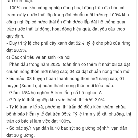
rắn sinh hoạt.
- 100% các khu công nghiệp đang hoạt động trên địa bàn có
trạm xử lý nước thải tập trung đạt chuẩn môi trường; 100% khu
công nghiệp có nước thải ổn định được lắp đặt hệ thống quan
trắc nước thải tự động, hoạt động hiệu quả, đạt yêu cầu theo
quy định.
- Duy trì tỷ lệ che phủ cây xanh đạt 52%; tỷ lệ che phủ của rừng
đạt 28,3%.
c) Các chỉ tiêu về an sinh -xã hội
- Phấn đấu trong năm 2025, toàn tỉnh có thêm ít nhất 08 xã đạt
chuẩn nông thôn mới nâng cao; 04 xã đạt chuẩn nông thôn mới
kiểu mẫu; 03 huyện hoàn thành nông thôn mới nâng cao; 01
huyện (Xuân Lộc) hoàn thành nông thôn mới kiểu mẫu.
- Giảm 15% hộ nghèo A trên tổng số hộ nghèo A.
- Giữ tỷ lệ thất nghiệp khu vực thành thị dưới 2,0%.
- Tỷ lệ trạm y tế xã, phường, thị trấn đủ điều kiện khám, chữa
bệnh bảo hiểm y tế đạt trên 95%; Tỷ lệ trạm y tế xã, phường, thị
trấn có bác sĩ làm việc đạt 100%.
- Số bác sỹ/1 vạn dân là 10 bác sỹ; số giường bệnh/1 vạn dân
đạt 30 giường.