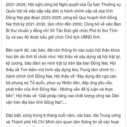
2021-2026; Hội nghị công bố Nghị quyết của Ủy ban Thường vụ
Quốc hội về việc sắp xếp đơn vị hành chính cấp xã của tỉnh
Đồng Nai giai đoạn 2023-2025; công bố Quy hoạch tỉnh Đồng
Nai thời kỳ 2021-2030, tầm nhìn đến 2050; Công bố về việc Ban
Bí thư chuẩn y đồng chí Võ Tấn Đức giữ chức Phó bí thư Tỉnh
ủy và sau đó được bầu giữ chức Chủ tịch UBND tỉnh.
Bên cạnh đó, các báo, đài còn thông tin các cuộc hội thảo khoa
học lớn do tỉnh tổ chức như: Hội thảo về xây dựng xã hội trật tự,
kỷ cương, bảo đảm an ninh trật tự trên địa bàn Đồng Nai; Hội
thảo về Tìm kiếm mô hình xây dựng khu Trung tâm chính trị -
hành chính tỉnh Đồng Nai; Hội thảo về “Xây dựng đội ngũ cán
bộ phụng sự Tổ quốc, phục vụ Nhân dân, đáp ứng yêu cầu
phát triển của tỉnh Đồng Nai - Những vấn đề lý luận và thực
tiễn”; Hội thảo về “Giải pháp nâng cao chất lượng công tác Dân
vận trên địa bàn tỉnh Đồng Nai”;...
Đặc biệt, cũng trong 6 tháng cuối năm, các báo, đài Trung ương
và Thành phố Hồ Chí Minh còn quan tâm thông tin về các hoạt