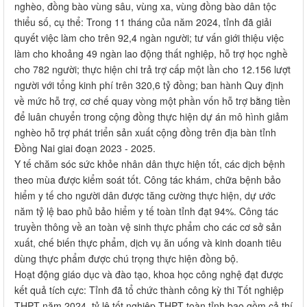
nghèo, đồng bào vùng sâu, vùng xa, vùng đồng bào dân tộc
thiểu số, cụ thể: Trong 11 tháng của năm 2024, tỉnh đã giải
quyết việc làm cho trên 92,4 ngàn người; tư vấn giới thiệu việc
làm cho khoảng 49 ngàn lao động thất nghiệp, hỗ trợ học nghề
cho 782 người; thực hiện chi trả trợ cấp một lần cho 12.156 lượt
người với tổng kinh phí trên 320,6 tỷ đồng; ban hành Quy định
về mức hỗ trợ, cơ chế quay vòng một phần vốn hỗ trợ bằng tiền
để luân chuyển trong cộng đồng thực hiện dự án mô hình giảm
nghèo hỗ trợ phát triển sản xuất cộng đồng trên địa bàn tỉnh
Đồng Nai giai đoạn 2023 - 2025.
Y tế chăm sóc sức khỏe nhân dân thực hiện tốt, các dịch bệnh
theo mùa được kiểm soát tốt. Công tác khám, chữa bệnh bảo
hiểm y tế cho người dân được tăng cường thực hiện, dự ước
năm tỷ lệ bao phủ bảo hiểm y tế toàn tỉnh đạt 94%. Công tác
truyền thông về an toàn vệ sinh thực phẩm cho các cơ sở sản
xuất, chế biến thực phẩm, dịch vụ ăn uống và kinh doanh tiêu
dùng thực phẩm được chú trọng thực hiện đồng bộ.
Hoạt động giáo dục và đào tạo, khoa học công nghệ đạt được
kết quả tích cực: Tỉnh đã tổ chức thành công kỳ thi Tốt nghiệp
THPT năm 2024, tỷ lệ tốt nghiệp THPT toàn tỉnh bao gồm cả thí