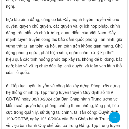
nghị,
hợp tác bình đẳng, cùng có lợi. Đẩy mạnh tuyên truyền về chủ
quyền, quyền chủ quyền, các quyền và lợi ích hợp pháp, chính
đáng trên biển và chủ trương, quan điểm của Việt Nam. Đẩy
mạnh tuyên truyền công tác bảo đảm quốc phòng - an ninh, giữ
vững trật tự, an toàn xã hội, an toàn trên không gian mạng. Chủ
động phòng ngừa, phát hiện sớm, ngăn chặn, xử lý kịp thời,
hiệu quả các tình huống phức tạp xảy ra, không để bị động, bất
ngờ; bảo vệ vững chắc độc lập, chủ quyền và toàn vẹn lãnh thổ
của Tổ quốc.
6. Tiếp tục tuyên truyền về công tác xây dựng Đảng, xây dựng
hệ thống chính trị. Tập trung tuyên truyền Quy định số 189-
QĐ/TW, ngày 08/10/2024 của Ban Chấp hành Trung ương về
kiểm soát quyền lực, phòng, chống tham nhũng, lãng phí, tiêu
cực trong quản lý, sử dụng tài chính, tài sản công; Quyết định
190-QĐ/TW, ngày 10/10/2024 của Ban Chấp hành Trung ương
về việc ban hành Quy chế bầu cử trong Đảng. Tập trung tuyên