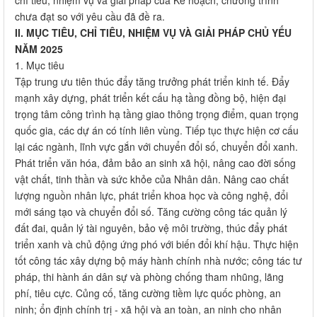
chưa đạt so với yêu cầu đã đề ra.
II. MỤC TIÊU, CHỈ TIÊU, NHIỆM VỤ VÀ GIẢI PHÁP CHỦ YẾU
NĂM 2025
1. Mục tiêu
Tập trung ưu tiên thúc đẩy tăng trưởng phát triển kinh tế. Đẩy
mạnh xây dựng, phát triển kết cấu hạ tầng đồng bộ, hiện đại
trọng tâm công trình hạ tầng giao thông trọng điểm, quan trọng
quốc gia, các dự án có tính liên vùng. Tiếp tục thực hiện cơ cấu
lại các ngành, lĩnh vực gắn với chuyển đổi số, chuyển đổi xanh.
Phát triển văn hóa, đảm bảo an sinh xã hội, nâng cao đời sống
vật chất, tinh thần và sức khỏe của Nhân dân. Nâng cao chất
lượng nguồn nhân lực, phát triển khoa học và công nghệ, đổi
mới sáng tạo và chuyển đổi số. Tăng cường công tác quản lý
đất đai, quản lý tài nguyên, bảo vệ môi trường, thúc đẩy phát
triển xanh và chủ động ứng phó với biến đổi khí hậu. Thực hiện
tốt công tác xây dựng bộ máy hành chính nhà nước; công tác tư
pháp, thi hành án dân sự và phòng chống tham nhũng, lãng
phí, tiêu cực. Củng cố, tăng cường tiềm lực quốc phòng, an
ninh; ổn định chính trị - xã hội và an toàn, an ninh cho nhân