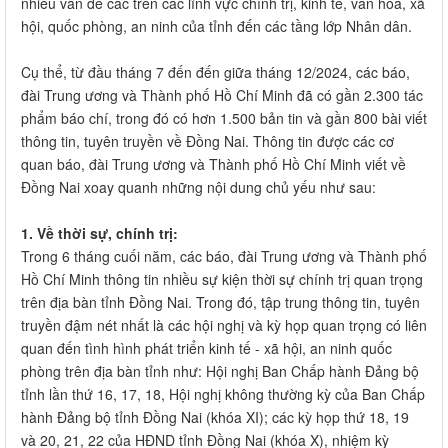
nhiều vấn đề các trên các lĩnh vực chính trị, kinh tế, văn hóa, xã
hội, quốc phòng, an ninh của tỉnh đến các tầng lớp Nhân dân.
Cụ thể, từ đầu tháng 7 đến đến giữa tháng 12/2024, các báo,
đài Trung ương và Thành phố Hồ Chí Minh đã có gần 2.300 tác
phẩm báo chí, trong đó có hơn 1.500 bản tin và gần 800 bài viết
thông tin, tuyên truyền về Đồng Nai. Thông tin được các cơ
quan báo, đài Trung ương và Thành phố Hồ Chí Minh viết về
Đồng Nai xoay quanh những nội dung chủ yếu như sau:
1. Về thời sự, chính trị:
Trong 6 tháng cuối năm, các báo, đài Trung ương và Thành phố
Hồ Chí Minh thông tin nhiều sự kiện thời sự chính trị quan trọng
trên địa bàn tỉnh Đồng Nai. Trong đó, tập trung thông tin, tuyên
truyền đậm nét nhất là các hội nghị và kỳ họp quan trọng có liên
quan đến tình hình phát triển kinh tế - xã hội, an ninh quốc
phòng trên địa bàn tỉnh như: Hội nghị Ban Chấp hành Đảng bộ
tỉnh lần thứ 16, 17, 18, Hội nghị không thường kỳ của Ban Chấp
hành Đảng bộ tỉnh Đồng Nai (khóa XI); các kỳ họp thứ 18, 19
và 20, 21, 22 của HĐND tỉnh Đồng Nai (khóa X), nhiệm kỳ