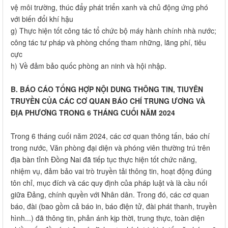
vệ môi trường, thúc đẩy phát triển xanh và chủ động ứng phó
với biến đổi khí hậu
g) Thực hiện tốt công tác tổ chức bộ máy hành chính nhà nước;
công tác tư pháp và phòng chống tham những, lãng phí, tiêu
cực
h) Về đảm bảo quốc phòng an ninh và hội nhập.
B. ​BÁO CÁO TỔNG HỢP NỘI DUNG THÔNG TIN, TIUYÊN
TRUYỀN CỦA CÁC CƠ QUAN ​​BÁO CHÍ TRUNG ƯƠNG VÀ
ĐỊA PHƯƠNG TRONG 6 THÁNG CUỐI NĂM 2024​
Trong 6 tháng cuối năm 2024, các cơ quan thông tấn, báo chí
trong nước, Văn phòng đại diện và phóng viên thường trú trên
địa bàn tỉnh Đồng Nai đã tiếp tục thực hiện tốt chức năng,
nhiệm vụ, đảm bảo vai trò truyền tải thông tin, hoạt động đúng
tôn chỉ, mục đích và các quy định của pháp luật và là cầu nối
giữa Đảng, chính quyền với Nhân dân. Trong đó, các cơ quan
báo, đài (bao gồm cả báo in, báo điện tử, đài phát thanh, truyền
hình...) đã thông tin, phản ánh kịp thời, trung thực, toàn diện