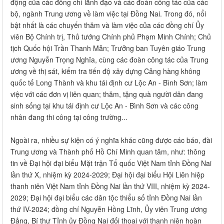
động của các đồng chí lãnh đạo và các đoàn công tác của các
bộ, ngành Trung ương về làm việc tại Đồng Nai. Trong đó, nổi
bật nhất là các chuyến thăm và làm việc của các đồng chí Ủy
viên Bộ Chính trị, Thủ tướng Chính phủ Phạm Minh Chính; Chủ
tịch Quốc hội Trần Thanh Mẫn; Trưởng ban Tuyên giáo Trung
ương Nguyễn Trọng Nghĩa, cùng các đoàn công tác của Trung
ương về thị sát, kiểm tra tiến độ xây dựng Cảng hàng không
quốc tế Long Thành và khu tái định cư Lộc An - Bình Sơn; làm
việc với các đơn vị liên quan; thăm, tặng quà người dân đang
sinh sống tại khu tái định cư Lộc An - Bình Sơn và các công
nhân đang thi công tại công trường...
Ngoài ra, nhiều sự kiện có ý nghĩa khác cũng được các báo, đài
Trung ương và Thành phố Hồ Chí Minh quan tâm, như: thông
tin về Đại hội đại biểu Mặt trận Tổ quốc Việt Nam tỉnh Đồng Nai
lần thứ X, nhiệm kỳ 2024-2029; Đại hội đại biểu Hội Liên hiệp
thanh niên Việt Nam tỉnh Đồng Nai lần thứ VIII, nhiệm kỳ 2024-
2029; Đại hội đại biểu các dân tộc thiểu số tỉnh Đồng Nai lần
thứ IV-2024; đồng chí Nguyễn Hồng Lĩnh, Ủy viên Trung ương
Đảng, Bí thư Tỉnh ủy Đồng Nai đối thoại với thanh niên hoàn