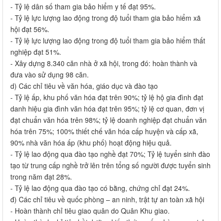
- Tỷ lệ dân số tham gia bảo hiểm y tế đạt 95%.
- Tỷ lệ lực lượng lao động trong độ tuổi tham gia bảo hiểm xã
hội đạt 56%.
- Tỷ lệ lực lượng lao động trong độ tuổi tham gia bảo hiểm thất
nghiệp đạt 51%.
- Xây dựng 8.340 căn nhà ở xã hội, trong đó: hoàn thành và
đưa vào sử dụng 98 căn.
d) Các chỉ tiêu về văn hóa, giáo dục và đào tạo
- Tỷ lệ ấp, khu phố văn hóa đạt trên 90%; tỷ lệ hộ gia đình đạt
danh hiệu gia đình văn hóa đạt trên 95%; tỷ lệ cơ quan, đơn vị
đạt chuẩn văn hóa trên 98%; tỷ lệ doanh nghiệp đạt chuẩn văn
hóa trên 75%; 100% thiết chế văn hóa cấp huyện và cấp xã,
90% nhà văn hóa ấp (khu phố) hoạt động hiệu quả.
- Tỷ lệ lao động qua đào tạo nghề đạt 70%; Tỷ lệ tuyển sinh đào
tạo từ trung cấp nghề trở lên trên tổng số người được tuyển sinh
trong năm đạt 28%.
- Tỷ lệ lao động qua đào tạo có bằng, chứng chỉ đạt 24%.
đ) Các chỉ tiêu về quốc phòng – an ninh, trật tự an toàn xã hội
- Hoàn thành chỉ tiêu giao quân do Quân Khu giao.