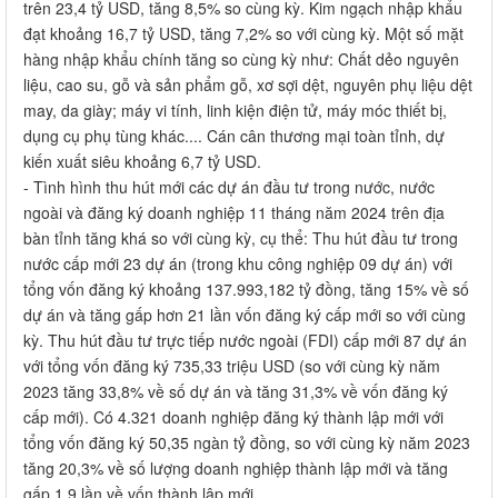
trên 23,4 tỷ USD, tăng 8,5% so cùng kỳ. Kim ngạch nhập khẩu
đạt khoảng 16,7 tỷ USD, tăng 7,2% so với cùng kỳ. Một số mặt
hàng nhập khẩu chính tăng so cùng kỳ như: Chất dẻo nguyên
liệu, cao su, gỗ và sản phẩm gỗ, xơ sợi dệt, nguyên phụ liệu dệt
may, da giày; máy vi tính, linh kiện điện tử, máy móc thiết bị,
dụng cụ phụ tùng khác.... Cán cân thương mại toàn tỉnh, dự
kiến xuất siêu khoảng 6,7 tỷ USD.
- Tình hình thu hút mới các dự án đầu tư trong nước, nước
ngoài và đăng ký doanh nghiệp 11 tháng năm 2024 trên địa
bàn tỉnh tăng khá so với cùng kỳ, cụ thể: Thu hút đầu tư trong
nước cấp mới 23 dự án (trong khu công nghiệp 09 dự án) với
tổng vốn đăng ký khoảng 137.993,182 tỷ đồng, tăng 15% về số
dự án và tăng gấp hơn 21 lần vốn đăng ký cấp mới so với cùng
kỳ. Thu hút đầu tư trực tiếp nước ngoài (FDI) cấp mới 87 dự án
với tổng vốn đăng ký 735,33 triệu USD (so với cùng kỳ năm
2023 tăng 33,8% về số dự án và tăng 31,3% về vốn đăng ký
cấp mới). Có 4.321 doanh nghiệp đăng ký thành lập mới với
tổng vốn đăng ký 50,35 ngàn tỷ đồng, so với cùng kỳ năm 2023
tăng 20,3% về số lượng doanh nghiệp thành lập mới và tăng
gấp 1,9 lần về vốn thành lập mới.