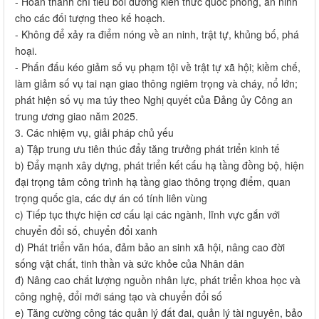
- Hoàn thành chỉ tiêu bồi dưỡng kiến thức quốc phòng, an ninh
cho các đối tượng theo kế hoạch.
- Không để xảy ra điểm nóng về an ninh, trật tự, khủng bố, phá
hoại.
- Phấn đấu kéo giảm số vụ phạm tội về trật tự xã hội; kiềm chế,
làm giảm số vụ tai nạn giao thông ngiêm trọng và cháy, nổ lớn;
phát hiện số vụ ma túy theo Nghị quyết của Đảng ủy Công an
trung ương giao năm 2025.
3. Các nhiệm vụ, giải pháp chủ yếu
a) Tập trung ưu tiên thúc đẩy tăng trưởng phát triển kinh tế
b) Đẩy mạnh xây dựng, phát triển kết cấu hạ tầng đồng bộ, hiện
đại trọng tâm công trình hạ tầng giao thông trọng điểm, quan
trọng quốc gia, các dự án có tính liên vùng
c) Tiếp tục thực hiện cơ cấu lại các ngành, lĩnh vực gắn với
chuyển đổi số, chuyển đổi xanh
d) Phát triển văn hóa, đảm bảo an sinh xã hội, nâng cao đời
sống vật chất, tinh thần và sức khỏe của Nhân dân
đ) Nâng cao chất lượng nguồn nhân lực, phát triển khoa học và
công nghệ, đổi mới sáng tạo và chuyển đổi số
e) Tăng cường công tác quản lý đất đai, quản lý tài nguyên, bảo