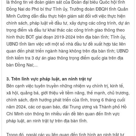
là thông tin về đoàn giám sát của Đoàn đại biểu Quốc hội tỉnh
Đồng Nai do Phó bí thư Tỉnh ủy, Trưởng đoàn ĐBQH tỉnh Quản
Minh Cường dẫn đầu thực hiện giám sát đối với việc thực hiện
chính sách, pháp luật về đầu tư, xây dựng các công trình, dự án
trọng điểm và đầu tư khai thác các công trình giao thông theo
hình thức BOT giai đoạn 2019-2024 trên địa bàn tỉnh; Tỉnh ủy,
UBND tỉnh làm việc với một số nhà đầu tư đề xuất hợp tác liên
quan đến phát triển ngành hàng không trên địa bàn tỉnh; UBND
tỉnh kiểm tra 3 dự án giao thông trọng điểm quốc gia trên địa
bàn Đồng Nai;...
3. Trên lĩnh vực pháp luật, an ninh trật tự
Bên cạnh việc tuyên truyền những nhiệm vụ chính trị, kinh tế,
xã hội, quảng bá, giới thiệu về tiềm năng, thế mạnh, chủ trương,
chính sách, định hướng phát triển của tỉnh, trong 6 tháng cuối
năm 2024, các cơ quan báo, đài Trung ương và Thành phố Hồ
Chí Minh còn thông tin nhiều vấn đề liên quan đến lĩnh vực
pháp luật, an ninh trật tự trên địa bàn tỉnh.
Trong đó, ngoài các vụ liên quan đến tình hình an ninh trật tự