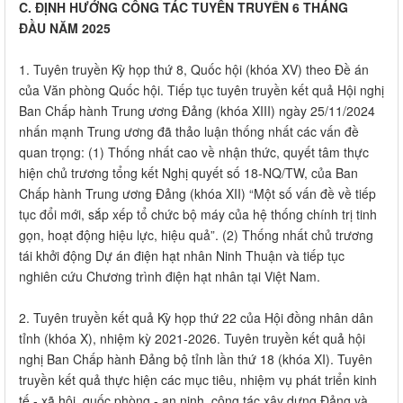
C. ĐỊNH HƯỚNG CÔNG T​ÁC ​TUYÊN TRUYỀN 6 THÁNG
ĐẦU NĂM 2025
1. Tuyên truyền Kỳ họp thứ 8, Quốc hội (khóa XV) theo Đề án
của Văn phòng Quốc hội. Tiếp tục tuyên truyền kết quả Hội nghị
Ban Chấp hành Trung ương Đảng (khóa XIII) ngày 25/11/2024
nhấn mạnh Trung ương đã thảo luận thống nhất các vấn đề
quan trọng: (1) Thống nhất cao về nhận thức, quyết tâm thực
hiện chủ trương tổng kết Nghị quyết số 18-NQ/TW, của Ban
Chấp hành Trung ương Đảng (khóa XII) “Một số vấn đề về tiếp
tục đổi mới, sắp xếp tổ chức bộ máy của hệ thống chính trị tinh
gọn, hoạt động hiệu lực, hiệu quả”. (2) Thống nhất chủ trương
tái khởi động Dự án điện hạt nhân Ninh Thuận và tiếp tục
nghiên cứu Chương trình điện hạt nhân tại Việt Nam.
2. Tuyên truyền kết quả Kỳ họp thứ 22 của Hội đồng nhân dân
tỉnh (khóa X), nhiệm kỳ 2021-2026. Tuyên truyền kết quả hội
nghị Ban Chấp hành Đảng bộ tỉnh lần thứ 18 (khóa XI). Tuyên
truyền kết quả thực hiện các mục tiêu, nhiệm vụ phát triển kinh
tế - xã hội, quốc phòng - an ninh, công tác xây dựng Đảng và