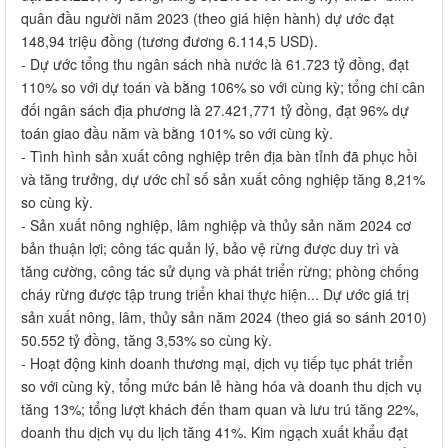
quân đầu người năm 2023 (theo giá hiện hành) dự ước đạt
148,94 triệu đồng (tương đương 6.114,5 USD).
- Dự ước tổng thu ngân sách nhà nước là 61.723 tỷ đồng, đạt
110% so với dự toán và bằng 106% so với cùng kỳ; tổng chi cân
đối ngân sách địa phương là 27.421,771 tỷ đồng, đạt 96% dự
toán giao đầu năm và bằng 101% so với cùng kỳ.
- Tình hình sản xuất công nghiệp trên địa bàn tỉnh đã phục hồi
và tăng trưởng, dự ước chỉ số sản xuất công nghiệp tăng 8,21%
so cùng kỳ.
- Sản xuất nông nghiệp, lâm nghiệp và thủy sản năm 2024 cơ
bản thuận lợi; công tác quản lý, bảo vệ rừng được duy trì và
tăng cường, công tác sử dụng và phát triển rừng; phòng chống
cháy rừng được tập trung triển khai thực hiện... Dự ước giá trị
sản xuất nông, lâm, thủy sản năm 2024 (theo giá so sánh 2010)
50.552 tỷ đồng, tăng 3,53% so cùng kỳ.
- Hoạt động kinh doanh thương mại, dịch vụ tiếp tục phát triển
so với cùng kỳ, tổng mức bán lẻ hàng hóa và doanh thu dịch vụ
tăng 13%; tổng lượt khách đến tham quan và lưu trú tăng 22%,
doanh thu dịch vụ du lịch tăng 41%. Kim ngạch xuất khẩu đạt