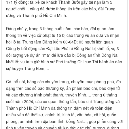
171 tỷ đồng; tài xế xe khách Thành Bưởi gây tai nạn làm 5
người chết... cũng đã được thông tin trên các báo, đài Trung
ương và Thành phố Hồ Chí Minh.
Đáng chú ý, trong 6 tháng cuối năm, các báo, đài quan tâm
thông tin về việc xử phạt tù 15 bị cáo trong vụ án đưa và nhận
hối lộ tại Trung tâm Đăng kiểm 60-04D; 03 người liên quan
Công ty bất động sản Đại Lộc Phát ở Đồng Nai bị khởi tố; vụ 3
đối tượng vẽ dự án “ma” để lừa đảo bị Công an tỉnh Đồng Nai
khởi tố; vụ tạm giữ hình sự Phó trưởng Chi cục Thi hành án dân
sự huyện Trảng Bom;...
Có thể nói, bằng các chuyên trang, chuyên mục phong phú, đa
dạng trên các số báo thường kỳ, ấn phẩm báo chí, báo điện tử
và các chương trình phát thanh, truyền hình…, trong 6 tháng
cuối năm 2024, các cơ quan thông tấn, báo chí Trung ương và
Thành phố Hồ Chí Minh đã thông tin đậm nét và toàn diện
nhiều vấn đề thời sự, chính trị, kinh tế, văn hóa, xã hội, quốc
phòng, an ninh trên địa bàn tỉnh Đồng Nai…, góp phần cùng với
tỉnh tuyên truyền và chuyển tải kịp thời các chủ trương, đường