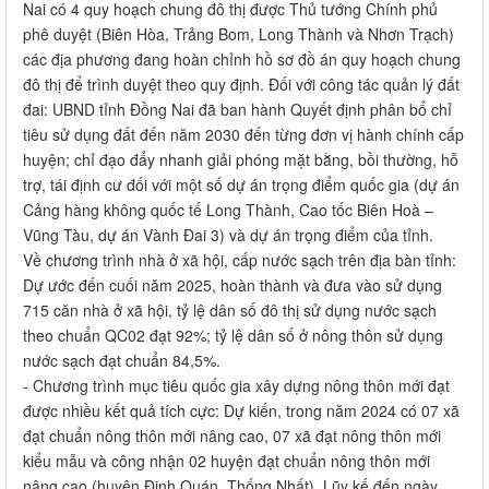
Nai có 4 quy hoạch chung đô thị được Thủ tướng Chính phủ
phê duyệt (Biên Hòa, Trảng Bom, Long Thành và Nhơn Trạch)
các địa phương đang hoàn chỉnh hồ sơ đồ án quy hoạch chung
đô thị để trình duyệt theo quy định. Đối với công tác quản lý đất
đai: UBND tỉnh Đồng Nai đã ban hành Quyết định phân bổ chỉ
tiêu sử dụng đất đến năm 2030 đến từng đơn vị hành chính cấp
huyện; chỉ đạo đẩy nhanh giải phóng mặt bằng, bồi thường, hỗ
trợ, tái định cư đối với một số dự án trọng điểm quốc gia (dự án
Cảng hàng không quốc tế Long Thành, Cao tốc Biên Hoà –
Vũng Tàu, dự án Vành Đai 3) và dự án trọng điểm của tỉnh.
Về chương trình nhà ở xã hội, cấp nước sạch trên địa bàn tỉnh:
Dự ước đến cuối năm 2025, hoàn thành và đưa vào sử dụng
715 căn nhà ở xã hội, tỷ lệ dân số đô thị sử dụng nước sạch
theo chuẩn QC02 đạt 92%; tỷ lệ dân số ở nông thôn sử dụng
nước sạch đạt chuẩn 84,5%.
- Chương trình mục tiêu quốc gia xây dựng nông thôn mới đạt
được nhiều kết quả tích cực: Dự kiến, trong năm 2024 có 07 xã
đạt chuẩn nông thôn mới nâng cao, 07 xã đạt nông thôn mới
kiểu mẫu và công nhận 02 huyện đạt chuẩn nông thôn mới
nâng cao (huyện Định Quán, Thống Nhất). Lũy kế đến ngày