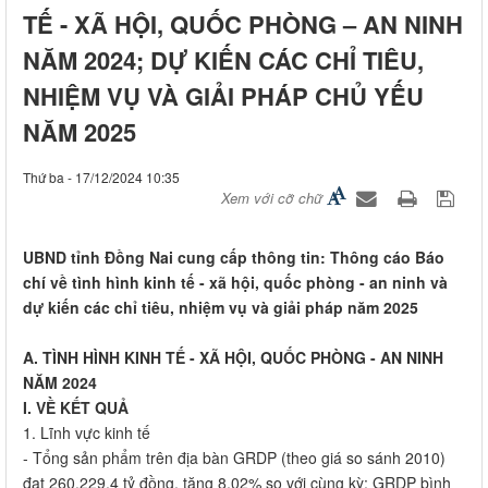
TẾ - XÃ HỘI, QUỐC PHÒNG – AN NINH
NĂM 2024; DỰ KIẾN CÁC CHỈ TIÊU,
NHIỆM VỤ VÀ GIẢI PHÁP CHỦ YẾU
NĂM 2025
Thứ ba - 17/12/2024 10:35
Xem với cỡ chữ
UBND tỉnh Đồng Nai cung cấp thông tin: Thông cáo Báo
chí về tình hình kinh tế - xã hội, quốc phòng - an ninh và
dự kiến các chỉ tiêu, nhiệm vụ và giải pháp năm 2025​
​A. TÌNH HÌNH
KINH TẾ - XÃ HỘI, QUỐC PHÒNG - AN NINH
NĂM 2024
​I. VỀ KẾT QUẢ
1. Lĩnh vực kinh tế
- Tổng sản phẩm trên địa bàn GRDP (theo giá so sánh 2010)
đạt 260.229,4 tỷ đồng, tăng 8,02% so với cùng kỳ; GRDP bình