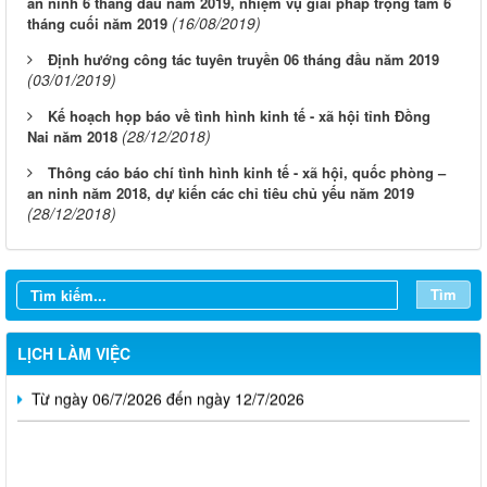
an ninh 6 tháng đầu năm 2019, nhiệm vụ giải pháp trọng tâm 6
(16/08/2019)
tháng cuối năm 2019
Định hướng công tác tuyên truyền 06 tháng đầu năm 2019
(03/01/2019)
Kế hoạch họp báo về tình hình kinh tế - xã hội tỉnh Đồng
(28/12/2018)
Nai năm 2018
Thông cáo báo chí tình hình kinh tế - xã hội, quốc phòng –
an ninh năm 2018, dự kiến các chỉ tiêu chủ yếu năm 2019
Từ ngày 03/8/2026 đến ngày 09/8/2026
(28/12/2018)
Từ ngày 27/7/2026 đến ngày 02/8/2026
Từ ngày 20/7/2026 đến ngày 26/7/2026
Tìm
Từ ngày 13/7/2026 đến ngày 18/7/2026
LỊCH LÀM VIỆC
Từ ngày 06/7/2026 đến ngày 12/7/2026