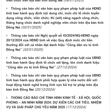
viên chức trên địa bàn tỉnh Đồng Nai
Thông cáo báo chí văn bản quy phạm pháp luật của HĐND
tỉnh ban hành quy định nội dung chi, mức chi tổ chức tuyển
dụng công chức, viên chức; thi (xét) nâng ngạch công chức,
thăng hạng chức danh nghề nghiệp viên chức trên địa bàn tỉnh
(02/01/2025)
Đồng Nai
Thông cáo báo chí Nghị quyết số 43/2024/NQ-HĐND ngày
20/12/2024 của HĐND tỉnh về việc Quy định mức chi tiền
thưởng đối với cá nhân đạt danh hiệu “Công dân ưu tú tỉnh
(02/01/2025)
Đồng Nai”
Thông cáo báo chí văn bản quy phạm pháp luật của UBND
tỉnh ban hành Quy định tổ chức xét tặng, tôn vinh danh hiệu
(27/12/2024)
“Công dân ưu tú tỉnh Đồng Nai”
Thông cáo báo chí văn bản quy phạm pháp luật của UBND
tỉnh ban hành quy định phối hợp quản lý nhà nước đối với
hoạt động hành nghề trong lĩnh vực bổ trợ tư pháp trên địa
(20/12/2024)
bàn tỉnh Đồng Nai
THÔNG CÁO BÁO CHÍ TÌNH HÌNH KINH TẾ - XÃ HỘI, QUỐC
PHÒNG – AN NINH NĂM 2024; DỰ KIẾN CÁC CHỈ TIÊU, NHIỆM
(17/12/2024)
VỤ VÀ GIẢI PHÁP CHỦ YẾU NĂM 2025