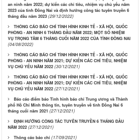
an ninh năm 2022; dự kiến các chỉ tiêu, nhiệm vụ chủ yếu năm
2023 của tỉnh Đồng Nai và định hướng công tác tuyên truyền 6
(29/12/2022)
tháng đầu năm 2023
THÔNG CÁO BÁO CHÍ TÌNH HÌNH KINH TẾ - XÃ HỘI, QUỐC
PHÒNG - AN NINH 6 THÁNG ĐẦU NĂM 2022; MỘT SỐ NHIỆM
VỤ TRỌNG TÂM 6 THÁNG CUỐI NĂM 2022 CỦA TỈNH ĐỒNG NAI
(04/08/2022)
THÔNG CÁO BÁO CHÍ TÌNH HÌNH KINH TẾ - XÃ HỘI, QUỐC
PHÒNG - AN NINH NĂM 2021; DỰ KIẾN CÁC CHỈ TIÊU, NHIỆM
(30/12/2021)
VỤ CHỦ YẾU NĂM 2022
THÔNG CÁO BÁO CHÍ TÌNH HÌNH KINH TẾ - XÃ HỘI, QUỐC
PHÒNG - AN NINH NĂM 2021; DỰ KIẾN CÁC CHỈ TIÊU, NHIỆM
(27/12/2021)
VỤ CHỦ YẾU NĂM 2022
Báo cáo điểm báo Tình hình báo chí Trung ương và Thành
phố Hồ Chí Minh thông tin, tuyên truyền về tỉnh Đồng Nai 6
(27/12/2021)
tháng cuối năm 2021
ĐỊNH HƯỚNG CÔNG TÁC TUYÊN TRUYỀN 6 THÁNG ĐẦU
(27/12/2021)
NĂM 2022
(17/09/2021)
Thông cáo báo chí