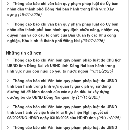
Thông cáo báo chí văn bản quy phạm pháp luật do Ủy ban
nhân dân thành phố Đồng Nai ban hành trong lĩnh vực Xây
(18/07/2026)
dựng
Thông cáo báo chí văn bản quy phạm pháp luật do Ủy ban
nhân dân thành phố ban hành quy định chức năng, nhiệm vụ,
quyền hạn và cơ cấu tổ chức của Ban Quản lý các Khu công
(20/07/2026)
nghiệp, Khu kinh tế thành phố Đồng Nai
Những tin cũ hơn
Thông cáo báo chí Văn bản quy phạm pháp luật do Chủ tịch
UBND tỉnh Đồng Nai và UBND tỉnh Đồng Nai ban hành trong
(18/12/2025)
lĩnh vực nuôi con nuôi có yếu tố nước ngoài
Thông cáo báo chí Văn bản quy phạm pháp luật do UBND
tỉnh ban hành trong lĩnh vực quản lý giá dịch vụ sử dụng
đường bộ để kinh doanh của các dự án đầu tư xây dựng
(11/11/2025)
đường bộ do UBND Đồng Nai quản lý
Thông cáo báo chí Văn bản quy phạm pháp luật do UBND
tỉnh ban hành về việc triển khai thực hiện Nghị quyết số
(08/11/2025)
08/2025/NQ-HĐND ngày 03/10/2025 của HĐND tỉnh
Thông cáo báo chí Văn bản quy phạm pháp luật do UBND