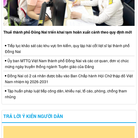
Thuế thành phố Đồng Nai triển khai tạm hoãn xuất cảnh theo quy định mới
Tiếp tục khảo sát các khu vực tìm kiếm, quy tập hài cốt liệt sĩ tại thành phố
Đồng Nai
Ủy ban MTTQ Việt Nam thành phố Đồng Nai và các cơ quan, đơn vị chúc
mừng ngày truyền thống ngành Tuyên giáo của Đảng
Đồng Nai có 2 cá nhân được bầu vào Ban Chấp hành Hội Chữ thập đỏ Việt
Nam nhiệm kỳ 2026-2031
Tập huấn pháp luật tiếp công dân, khiếu nại, tố cáo, phòng, chống tham
nhũng
TRẢ LỜI Ý KIẾN NGƯỜI DÂN