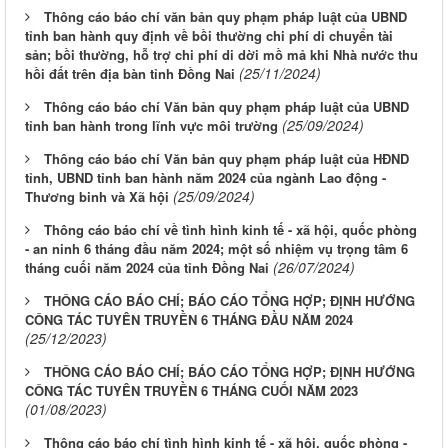
Thông cáo báo chí văn bản quy phạm pháp luật của UBND
tỉnh ban hành quy định về bồi thường chi phí di chuyển tài
sản; bồi thường, hỗ trợ chi phí di dời mồ mả khi Nhà nước thu
(25/11/2024)
hồi đất trên địa bàn tỉnh Đồng Nai
Thông cáo báo chí Văn bản quy phạm pháp luật của UBND
(25/09/2024)
tỉnh ban hành trong lĩnh vực môi trường
Thông cáo báo chí Văn bản quy phạm pháp luật của HĐND
tỉnh, UBND tỉnh ban hành năm 2024 của ngành Lao động -
(25/09/2024)
Thương binh và Xã hội
Thông cáo báo chí về tình hình kinh tế - xã hội, quốc phòng
- an ninh 6 tháng đầu năm 2024; một số nhiệm vụ trọng tâm 6
(26/07/2024)
tháng cuối năm 2024 của tỉnh Đồng Nai
THÔNG CÁO BÁO CHÍ; BÁO CÁO TỔNG HỢP; ĐỊNH HƯỚNG
CÔNG TÁC TUYÊN TRUYỀN 6 THÁNG ĐẦU NĂM 2024
(25/12/2023)
THÔNG CÁO BÁO CHÍ; BÁO CÁO TỔNG HỢP; ĐỊNH HƯỚNG
CÔNG TÁC TUYÊN TRUYỀN 6 THÁNG CUỐI NĂM 2023
(01/08/2023)
Thông cáo báo chí tình hình kinh tế - xã hội, quốc phòng -