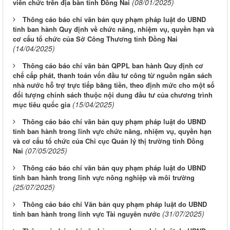
(08/01/2025)
viên chức trên địa bàn tỉnh Đồng Nai
Thông cáo báo chí văn bản quy phạm pháp luật do UBND
tỉnh ban hành Quy định về chức năng, nhiệm vụ, quyền hạn và
cơ cấu tổ chức của Sở Công Thương tỉnh Đồng Nai
(14/04/2025)
Thông cáo báo chí văn bản QPPL ban hành Quy định cơ
chế cấp phát, thanh toán vốn đầu tư công từ nguồn ngân sách
nhà nước hỗ trợ trực tiếp bằng tiền, theo định mức cho một số
đối tượng chính sách thuộc nội dung đầu tư của chương trình
(15/04/2025)
mục tiêu quốc gia
Thông cáo báo chí văn bản quy phạm pháp luật do UBND
tỉnh ban hành trong lĩnh vực chức năng, nhiệm vụ, quyền hạn
và cơ cấu tổ chức của Chi cục Quản lý thị trường tỉnh Đồng
(07/05/2025)
Nai
Thông cáo báo chí văn bản quy phạm pháp luật do UBND
tỉnh ban hành trong lĩnh vực nông nghiệp và môi trường
(25/07/2025)
Thông cáo báo chí Văn bản quy phạm pháp luật do UBND
(31/07/2025)
tỉnh ban hành trong lĩnh vực Tài nguyên nước