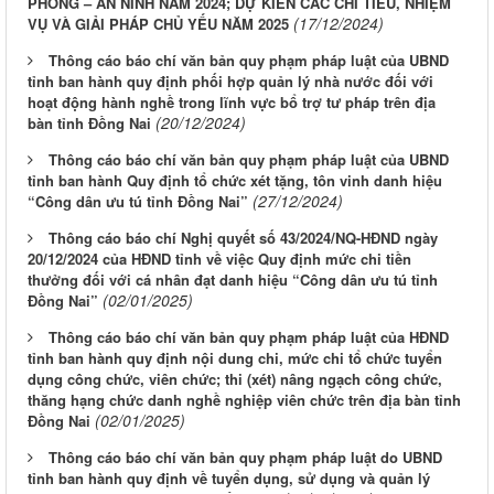
PHÒNG – AN NINH NĂM 2024; DỰ KIẾN CÁC CHỈ TIÊU, NHIỆM
(17/12/2024)
VỤ VÀ GIẢI PHÁP CHỦ YẾU NĂM 2025
Thông cáo báo chí văn bản quy phạm pháp luật của UBND
tỉnh ban hành quy định phối hợp quản lý nhà nước đối với
hoạt động hành nghề trong lĩnh vực bổ trợ tư pháp trên địa
(20/12/2024)
bàn tỉnh Đồng Nai
Thông cáo báo chí văn bản quy phạm pháp luật của UBND
tỉnh ban hành Quy định tổ chức xét tặng, tôn vinh danh hiệu
(27/12/2024)
“Công dân ưu tú tỉnh Đồng Nai”
Thông cáo báo chí Nghị quyết số 43/2024/NQ-HĐND ngày
20/12/2024 của HĐND tỉnh về việc Quy định mức chi tiền
thưởng đối với cá nhân đạt danh hiệu “Công dân ưu tú tỉnh
(02/01/2025)
Đồng Nai”
Thông cáo báo chí văn bản quy phạm pháp luật của HĐND
tỉnh ban hành quy định nội dung chi, mức chi tổ chức tuyển
dụng công chức, viên chức; thi (xét) nâng ngạch công chức,
thăng hạng chức danh nghề nghiệp viên chức trên địa bàn tỉnh
(02/01/2025)
Đồng Nai
Thông cáo báo chí văn bản quy phạm pháp luật do UBND
tỉnh ban hành quy định về tuyển dụng, sử dụng và quản lý