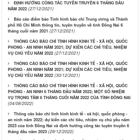
ĐỊNH HƯỚNG CÔNG TÁC TUYÊN TRUYỀN 6 THÁNG ĐẦU
(27/12/2021)
NĂM 2022
Báo cáo điểm báo Tình hình báo chí Trung ương và Thành
phố Hồ Chí Minh thông tin, tuyên truyền về tỉnh Đồng Nai 6
(27/12/2021)
tháng cuối năm 2021
THÔNG CÁO BÁO CHÍ TÌNH HÌNH KINH TẾ - XÃ HỘI, QUỐC
PHÒNG - AN NINH NĂM 2021; DỰ KIẾN CÁC CHỈ TIÊU, NHIỆM
(27/12/2021)
VỤ CHỦ YẾU NĂM 2022
THÔNG CÁO BÁO CHÍ TÌNH HÌNH KINH TẾ - XÃ HỘI, QUỐC
PHÒNG - AN NINH NĂM 2021; DỰ KIẾN CÁC CHỈ TIÊU, NHIỆM
(30/12/2021)
VỤ CHỦ YẾU NĂM 2022
THÔNG CÁO BÁO CHÍ TÌNH HÌNH KINH TẾ - XÃ HỘI, QUỐC
PHÒNG - AN NINH 6 THÁNG ĐẦU NĂM 2022; MỘT SỐ NHIỆM
VỤ TRỌNG TÂM 6 THÁNG CUỐI NĂM 2022 CỦA TỈNH ĐỒNG NAI
(04/08/2022)
Thông cáo báo chí tình hình kinh tế - xã hội, quốc phòng -
an ninh năm 2022; dự kiến các chỉ tiêu, nhiệm vụ chủ yếu năm
2023 của tỉnh Đồng Nai và định hướng công tác tuyên truyền 6
(29/12/2022)
tháng đầu năm 2023