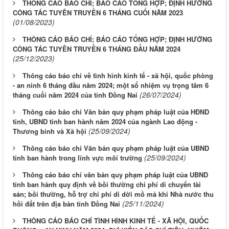
THÔNG CÁO BÁO CHÍ; BÁO CÁO TỔNG HỢP; ĐỊNH HƯỚNG
CÔNG TÁC TUYÊN TRUYỀN 6 THÁNG CUỐI NĂM 2023
(01/08/2023)
THÔNG CÁO BÁO CHÍ; BÁO CÁO TỔNG HỢP; ĐỊNH HƯỚNG
CÔNG TÁC TUYÊN TRUYỀN 6 THÁNG ĐẦU NĂM 2024
(25/12/2023)
Thông cáo báo chí về tình hình kinh tế - xã hội, quốc phòng
- an ninh 6 tháng đầu năm 2024; một số nhiệm vụ trọng tâm 6
(26/07/2024)
tháng cuối năm 2024 của tỉnh Đồng Nai
Thông cáo báo chí Văn bản quy phạm pháp luật của HĐND
tỉnh, UBND tỉnh ban hành năm 2024 của ngành Lao động -
(25/09/2024)
Thương binh và Xã hội
Thông cáo báo chí Văn bản quy phạm pháp luật của UBND
(25/09/2024)
tỉnh ban hành trong lĩnh vực môi trường
Thông cáo báo chí văn bản quy phạm pháp luật của UBND
tỉnh ban hành quy định về bồi thường chi phí di chuyển tài
sản; bồi thường, hỗ trợ chi phí di dời mồ mả khi Nhà nước thu
(25/11/2024)
hồi đất trên địa bàn tỉnh Đồng Nai
THÔNG CÁO BÁO CHÍ TÌNH HÌNH KINH TẾ - XÃ HỘI, QUỐC