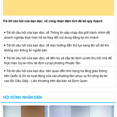
Trả lời câu hỏi của bạn đọc: về công nhận diện tích đã bỏ quy hoạch
Trả lời câu hỏi của bạn đọc: về Thông tin sáp nhập địa giới hành chính để
doanh nghiệp thực hiện hồ sơ thay đổi nội dung đăng ký chi nhánh
Trả lời câu hỏi của bạn đọc: về việc hướng dẫn thủ tục sang tên sổ đỏ khi
không còn thông tin người bán
Trả lời câu hỏi của bạn đọc: về đền bù và cấp tái định cư khi thu hồi nhà để
thực hiện Dự án Khu tái định cư tại phường Phước Tân
Trả lời câu hỏi của bạn đọc: liên quan đến tình trạng hạ tầng giao thông
trên Quốc lộ 20 và hoạt động của các phương tiện phục vụ thi công dự án
cao tốc Dầu Giây - Liên Khương trên địa bàn xã Định Quán
HỘI ĐỒNG NHÂN DÂN