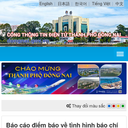
English
日本語
한국어
Tiếng Việt
中文
Thay đổi màu sắc
Báo cáo điểm báo về tình hình báo chí