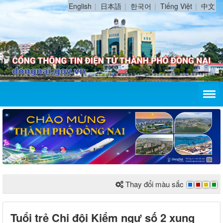
English
日本語
한국어
Tiếng Việt
中文
Thay đổi màu sắc
Tuổi trẻ Chi đội Kiểm ngư số 2 xung