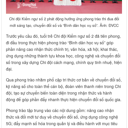
Chi đội Kiểm ngư số 2 phát động hưởng ứng phong trào thi đua đổi
mới sáng tạo, chuyển đổi số và “Bình dân học vụ số”. Ảnh: ĐVCC
Trước yêu cầu đó, tuổi trẻ Chi đội Kiểm ngư số 2 đã tiên phong,
đi đầu trong thực hiện phong trào “Bình dân học vụ số” góp
phần nâng cao nhận thức chính trị, văn hóa, xã hội, khai thác,
ứng dụng những thành tựu khoa học, công nghệ và chuyển đổi
số trong xây dựng Chi đội cách mạng, chính quy tinh nhuệ, hiện
đại.
Qua phong trào nhằm phổ cập tri thức cơ bản về chuyển đổi số,
kỹ năng số cho toàn thể cán bộ, đoàn viên thanh niên trong Chi
đội, tạo sự chuyển biến toàn diện trong nhận thức và hành
động để góp phần đẩy nhanh thực hiện chuyển đổi số quốc gia.
Phong trào tập trung vào các nội dung gồm: nâng cao nhận
thức và đổi mới tư duy về chuyển đổi số, ứng dụng công nghệ
5G; đẩy mạnh số hóa trong quản lý và điều hành với mục tiêu