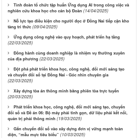
Tỉnh đoàn tổ chức tập huấn Ứng dụng AI trong công việc và
(14/04/2025)
nghiên cứu khoa học cho cán bộ Đoàn
Nỗ lực tạo điều kiện cho người đọc ở Đồng Nai tiếp cận kho
(09/04/2025)
tàng tri thức
Ứng dụng công nghệ vào quy hoạch, phát triển hạ tầng
(22/03/2025)
Đồng hành cùng doanh nghiệp là nhiệm vụ thường xuyên
(22/03/2025)
của địa phương
Đột phá phát triển khoa học, công nghệ, đổi mới sáng tạo
và chuyển đổi số tại Đồng Nai - Góc nhìn chuyên gia
(22/03/2025)
Xây dựng tòa án thông minh bằng phiên tòa trực tuyến
(20/03/2025)
Phát triển khoa học, công nghệ, đổi mới sáng tạo, chuyển
đổi số và Đề án 06: Bộ máy phải tinh gọn, dữ liệu phải kết nối,
(19/03/2025)
quản trị phải thông minh
Gắn chuyển đổi số vào xây dựng đơn vị vững mạnh toàn
(10/03/2025)
diện, “mẫu mực tiêu biểu”