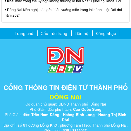
Khai mạc trọng thể Kỳ họp không thường lệ thứ Nhất, Quốc hội khóa XVI
Đồng Nai kiến nghị tháo gỡ nhiều vướng mắc trong thi hành Luật Đất đai
năm 2024
Trang chủ
Cấu trúc trang
Liên hệ
Đăng nhập
CỔNG THÔNG TIN ĐIỆN TỬ THÀNH PHỐ
ĐỒNG NAI
Cơ quan chủ quản: UBND Thành phố Đồng Nai
Phó Giám đốc phụ trách:
Cao Quốc Sang
Phó Giám đốc:
Trần Nam Đông - Hoàng Bình Long - Hoàng Thị Bích
Phú
Địa chỉ: số 81 đường Đồng Khởi, phường Tam Hiệp, Thành phố Đồng Nai.
Điện thoại: 0251.3822967.