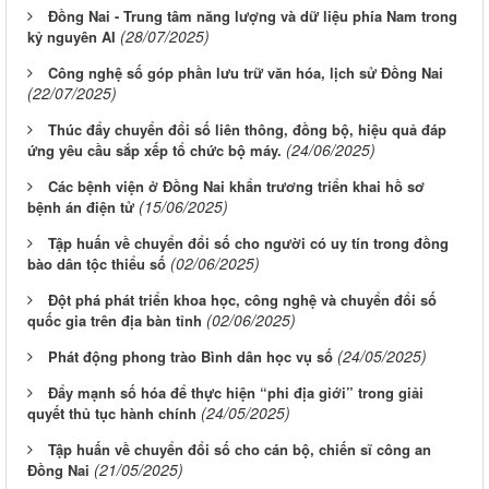
Đồng Nai - Trung tâm năng lượng và dữ liệu phía Nam trong
(28/07/2025)
kỷ nguyên AI
Công nghệ số góp phần lưu trữ văn hóa, lịch sử Đồng Nai
(22/07/2025)
Thúc đẩy chuyển đổi số liên thông, đồng bộ, hiệu quả đáp
(24/06/2025)
ứng yêu cầu sắp xếp tổ chức bộ máy.
Các bệnh viện ở Đồng Nai khẩn trương triển khai hồ sơ
(15/06/2025)
bệnh án điện tử
Tập huấn về chuyển đổi số cho người có uy tín trong đồng
(02/06/2025)
bào dân tộc thiểu số
Đột phá phát triển khoa học, công nghệ và chuyển đổi số
(02/06/2025)
quốc gia trên địa bàn tỉnh
(24/05/2025)
Phát động phong trào Bình dân học vụ số
Đẩy mạnh số hóa để thực hiện “phi địa giới” trong giải
(24/05/2025)
quyết thủ tục hành chính
Tập huấn về chuyển đổi số cho cán bộ, chiến sĩ công an
(21/05/2025)
Đồng Nai