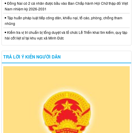
Đồng Nai có 2 cá nhân được bầu vào Ban Chấp hành Hội Chữ thập đỏ Việt
Nam nhiệm kỳ 2026-2031
Tập huấn pháp luật tiếp công dân, khiếu nại, tố cáo, phòng, chống tham
nhũng
Kiểm tra vị trí chuẩn bị tổng duyệt và tổ chức Lễ Triển khai tìm kiếm, quy tập
hài cốt liệt sĩ tại khu vực xã Minh Đức
TRẢ LỜI Ý KIẾN NGƯỜI DÂN