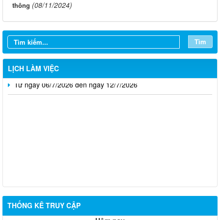
(08/11/2024)
thông
Từ ngày 27/7/2026 đến ngày 02/8/2026
Từ ngày 20/7/2026 đến ngày 26/7/2026
Tìm
Từ ngày 13/7/2026 đến ngày 18/7/2026
LỊCH LÀM VIỆC
Từ ngày 06/7/2026 đến ngày 12/7/2026
Thông báo về việc tuyển dụng viên chức năm 2026
THỐNG KÊ TRUY CẬP
Thông báo tuyển chọn tổ chức và cá nhân chủ trì thực hiện
nhiệm vụ khoa học và công nghệ cấp thành phố sử dụng ngân