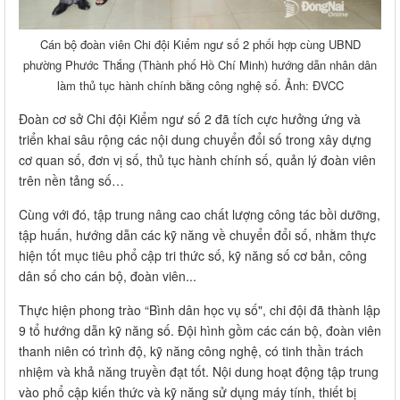
Cán bộ đoàn viên Chi đội Kiểm ngư số 2 phối hợp cùng UBND
phường Phước Thắng (Thành phố Hồ Chí Minh) hướng dẫn nhân dân
làm thủ tục hành chính bằng công nghệ số. Ảnh: ĐVCC
Đoàn cơ sở Chi đội Kiểm ngư số 2 đã tích cực hưởng ứng và
triển khai sâu rộng các nội dung chuyển đổi số trong xây dựng
cơ quan số, đơn vị số, thủ tục hành chính số, quản lý đoàn viên
trên nền tảng số…
Cùng với đó, tập trung nâng cao chất lượng công tác bồi dưỡng,
tập huấn, hướng dẫn các kỹ năng về chuyển đổi số, nhằm thực
hiện tốt mục tiêu phổ cập tri thức số, kỹ năng số cơ bản, công
dân số cho cán bộ, đoàn viên...
Thực hiện phong trào “Bình dân học vụ số", chi đội đã thành lập
9 tổ hướng dẫn kỹ năng số. Đội hình gồm các cán bộ, đoàn viên
thanh niên có trình độ, kỹ năng công nghệ, có tinh thần trách
nhiệm và khả năng truyền đạt tốt. Nội dung hoạt động tập trung
vào phổ cập kiến thức và kỹ năng sử dụng máy tính, thiết bị