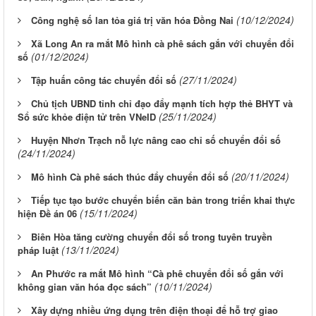
(10/12/2024)
Công nghệ số lan tỏa giá trị văn hóa Đồng Nai
Xã Long An ra mắt Mô hình cà phê sách gắn với chuyển đổi
(01/12/2024)
số
(27/11/2024)
Tập huấn công tác chuyển đổi số
Chủ tịch UBND tỉnh chỉ đạo đẩy mạnh tích hợp thẻ BHYT và
(25/11/2024)
Sổ sức khỏe điện tử trên VNeID
Huyện Nhơn Trạch nỗ lực nâng cao chỉ số chuyển đổi số
(24/11/2024)
(20/11/2024)
Mô hình Cà phê sách thúc đẩy chuyển đổi số
Tiếp tục tạo bước chuyển biến căn bản trong triển khai thực
(15/11/2024)
hiện Đề án 06
Biên Hòa tăng cường chuyển đổi số trong tuyên truyền
(13/11/2024)
pháp luật
An Phước ra mắt Mô hình “Cà phê chuyển đổi số gắn với
(10/11/2024)
không gian văn hóa đọc sách”
Xây dựng nhiều ứng dụng trên điện thoại để hỗ trợ giao
Từ ngày 03/8/2026 đến ngày 09/8/2026