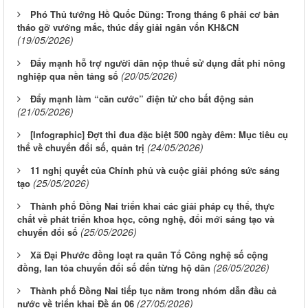
Phó Thủ tướng Hồ Quốc Dũng: Trong tháng 6 phải cơ bản
tháo gỡ vướng mắc, thúc đẩy giải ngân vốn KH&CN
(19/05/2026)
Đẩy mạnh hỗ trợ người dân nộp thuế sử dụng đất phi nông
(20/05/2026)
nghiệp qua nền tảng số
Ðẩy mạnh làm “căn cước” điện tử cho bất động sản
(21/05/2026)
[Infographic] Đợt thi đua đặc biệt 500 ngày đêm: Mục tiêu cụ
(24/05/2026)
thể về chuyển đổi số, quản trị
11 nghị quyết của Chính phủ và cuộc giải phóng sức sáng
(25/05/2026)
tạo
Thành phố Đồng Nai triển khai các giải pháp cụ thể, thực
chất về phát triển khoa học, công nghệ, đổi mới sáng tạo và
(25/05/2026)
chuyển đổi số
Xã Đại Phước đồng loạt ra quân Tổ Công nghệ số cộng
(26/05/2026)
đồng, lan tỏa chuyển đổi số đến từng hộ dân
Thành phố Đồng Nai tiếp tục nằm trong nhóm dẫn đầu cả
(27/05/2026)
nước về triển khai Đề án 06