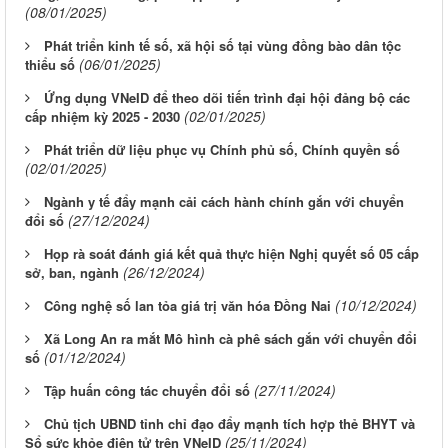
(08/01/2025)
Phát triển kinh tế số, xã hội số tại vùng đồng bào dân tộc
(06/01/2025)
thiểu số
Ứng dụng VNeID để theo dõi tiến trình đại hội đảng bộ các
(02/01/2025)
cấp nhiệm kỳ 2025 - 2030
Phát triển dữ liệu phục vụ Chính phủ số, Chính quyền số
(02/01/2025)
Ngành y tế đẩy mạnh cải cách hành chính gắn với chuyển
(27/12/2024)
đổi số
Họp rà soát đánh giá kết quả thực hiện Nghị quyết số 05 cấp
(26/12/2024)
sở, ban, ngành
(10/12/2024)
Công nghệ số lan tỏa giá trị văn hóa Đồng Nai
Xã Long An ra mắt Mô hình cà phê sách gắn với chuyển đổi
(01/12/2024)
số
(27/11/2024)
Tập huấn công tác chuyển đổi số
Chủ tịch UBND tỉnh chỉ đạo đẩy mạnh tích hợp thẻ BHYT và
(25/11/2024)
Sổ sức khỏe điện tử trên VNeID