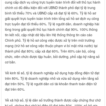
cung cấp dịch vụ công trực tuyến toàn trình đối với thủ tục hành
chính có đủ điều kiện đối với UBND thành phố đạt tỷ lệ trung
bình tối thiểu 70% và UBND cấp xã đạt tỷ lệ 60%. Tỷ lệ hồ sơ
giải quyết trực tuyến toàn trình trên tổng số hồ sơ dịch vụ công
trực tuyến đạt tối thiểu 60%. Tỷ lệ người dân, doanh nghiệp hài
lòng trong giải quyết thủ tục hành chính đạt 90%. 100% thông
tin kết nối, cập nhật dữ liệu lên Hệ thống thông tin cáo cáo
Chính phủ. Tỷ lệ hồ sơ công việc được xử lý trên môi trường
mạng (trừ hồ sơ công việc thuộc phạm vi bí mật nhà nước) tại
thành phố đạt 80%; cấp xã đạt 60%. Trên 60% cán bộ, công
chức, viên chức được tập huấn, bồi dưỡng, phổ cập kỹ năng số
cơ bản.
Về kinh tế số, tỷ lệ doanh nghiệp sử dụng hợp đồng điện tử đạt
trên 80%. Tỷ lệ doanh nghiệp nhỏ và vừa sử dụng nền tảng số
đạt trên 50%. Tỷ lệ người dân có tài khoản thanh toán điện tử
đạt trên 60%.
Về xã hội số, tỷ lệ dân số trưởng thành được cấp chứng thư chữ
ký số, chứng thư chữ ký điện tử đạt trên 50%. 100% số hộ gia