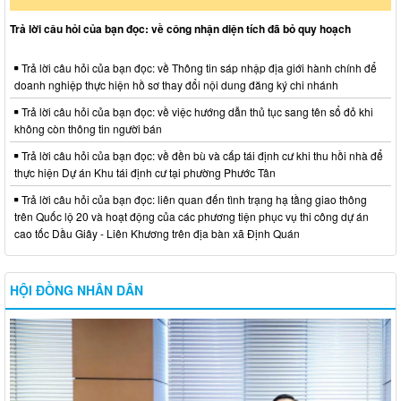
Trả lời câu hỏi của bạn đọc: về công nhận diện tích đã bỏ quy hoạch
Trả lời câu hỏi của bạn đọc: về Thông tin sáp nhập địa giới hành chính để
doanh nghiệp thực hiện hồ sơ thay đổi nội dung đăng ký chi nhánh
Trả lời câu hỏi của bạn đọc: về việc hướng dẫn thủ tục sang tên sổ đỏ khi
không còn thông tin người bán
Trả lời câu hỏi của bạn đọc: về đền bù và cấp tái định cư khi thu hồi nhà để
thực hiện Dự án Khu tái định cư tại phường Phước Tân
Trả lời câu hỏi của bạn đọc: liên quan đến tình trạng hạ tầng giao thông
trên Quốc lộ 20 và hoạt động của các phương tiện phục vụ thi công dự án
cao tốc Dầu Giây - Liên Khương trên địa bàn xã Định Quán
HỘI ĐỒNG NHÂN DÂN