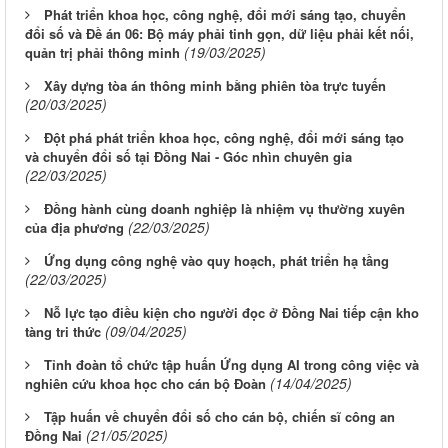
Phát triển khoa học, công nghệ, đổi mới sáng tạo, chuyển
đổi số và Đề án 06: Bộ máy phải tinh gọn, dữ liệu phải kết nối,
(19/03/2025)
quản trị phải thông minh
Xây dựng tòa án thông minh bằng phiên tòa trực tuyến
(20/03/2025)
Đột phá phát triển khoa học, công nghệ, đổi mới sáng tạo
và chuyển đổi số tại Đồng Nai - Góc nhìn chuyên gia
(22/03/2025)
Đồng hành cùng doanh nghiệp là nhiệm vụ thường xuyên
(22/03/2025)
của địa phương
Ứng dụng công nghệ vào quy hoạch, phát triển hạ tầng
(22/03/2025)
Nỗ lực tạo điều kiện cho người đọc ở Đồng Nai tiếp cận kho
(09/04/2025)
tàng tri thức
Tỉnh đoàn tổ chức tập huấn Ứng dụng AI trong công việc và
(14/04/2025)
nghiên cứu khoa học cho cán bộ Đoàn
Tập huấn về chuyển đổi số cho cán bộ, chiến sĩ công an
(21/05/2025)
Đồng Nai