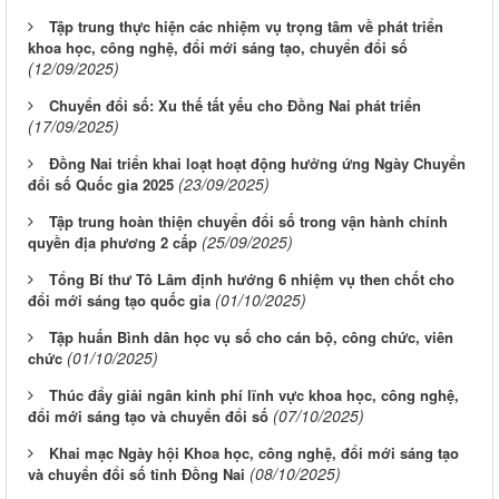
Tập trung thực hiện các nhiệm vụ trọng tâm về phát triển
khoa học, công nghệ, đổi mới sáng tạo, chuyển đổi số
(12/09/2025)
Chuyển đổi số: Xu thế tất yếu cho Đồng Nai phát triển
(17/09/2025)
Đồng Nai triển khai loạt hoạt động hưởng ứng Ngày Chuyển
(23/09/2025)
đổi số Quốc gia 2025
Tập trung hoàn thiện chuyển đổi số trong vận hành chính
(25/09/2025)
quyền địa phương 2 cấp
Tổng Bí thư Tô Lâm định hướng 6 nhiệm vụ then chốt cho
(01/10/2025)
đổi mới sáng tạo quốc gia
Tập huấn Bình dân học vụ số cho cán bộ, công chức, viên
(01/10/2025)
chức
Thúc đẩy giải ngân kinh phí lĩnh vực khoa học, công nghệ,
(07/10/2025)
đổi mới sáng tạo và chuyển đổi số
Khai mạc Ngày hội Khoa học, công nghệ, đổi mới sáng tạo
(08/10/2025)
và chuyển đổi số tỉnh Đồng Nai