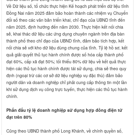
Về Dữ liệu số, tổ chức thực hiện Kế hoạch phát triển dữ liệu tỉnh
Đồng Nai năm 2025 đảm bảo hoàn thành các nhiệm vụ Chuyển
đổi số theo các văn bản triển khai, chỉ đạo của UBND tỉnh đến
năm 2025, định hướng đến năm 2030. Thực hiện kết nối chia
sẻ, khai thác dữ liệu các ứng dụng chuyên ngành trên địa bàn
thành phố theo chỉ đạo của UBND tỉnh, đảm bảo tích hợp, kết
nối chia sẻ với kho dữ liệu dùng chung của tỉnh. Tỷ lệ hồ sơ, kết
quả giải quyết thủ tục hành chính được số hóa cấp thành phố
đạt 60%, cấp xã đạt 50%; tối thiểu 80% dữ liệu về kết quả thực
hiện các thủ tục hành chính được tái sử dụng, chia sẻ theo quy
định (ngoại trừ các cơ sở dữ liệu nghiệp vụ đặc thù) đảm bảo
người dân và doanh nghiệp chỉ phải cung cấp thông tin một lần
khi sử dụng dịch vụ công trực tuyến, thực hiện các thủ tục hành
chính.
Phấn đấu tỷ lệ doanh nghiệp sử dụng hợp đồng điện tử
đạt trên 80%
Cũng theo UBND thành phố Long Khánh, về chính quyền số,