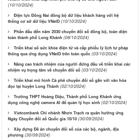
(10/10/2024)
Điện lực Đồng Nai đồng bộ dữ liệu khách hàng với hệ
(10/10/2024)
thống cơ sở dữ liệu VNeID
Phấn đấu đến năm 2030 chuyển đổi số đồng bộ, toàn diện
(08/10/2024)
toàn thành phố Long Khánh
Triển khai sổ sức khỏe điện tử và cấp phiếu lý lịch tư pháp
(03/10/2024)
thông qua ứng dụng VNelD trên toàn quốc
Nâng cao trách nhiệm của người đứng đầu về triển khai các
(03/10/2024)
nhiệm vụ trọng tâm về chuyển đổi số
Triển khai mô hình Cà phê chuyển đổi số gắn với văn hóa
(02/10/2024)
đọc tại huyện Long Thành
Trường THPT Hoàng Diệu, Thành phố Long Khánh ứng
(02/10/2024)
dụng công nghệ camera AI để quản lý học sinh
Vietcombank Chi nhánh Nhơn Trạch ra quân hưởng ứng
(30/09/2024)
Ngày Chuyển đổi số Quốc gia 10/10
Xây dựng Đề án chuyển đổi số của các bộ, ngành, địa
(30/09/2024)
phương