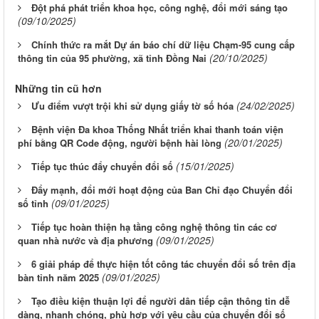
Đột phá phát triển khoa học, công nghệ, đổi mới sáng tạo
(09/10/2025)
Chính thức ra mắt Dự án báo chí dữ liệu Chạm-95 cung cấp
(20/10/2025)
thông tin của 95 phường, xã tỉnh Đồng Nai
Những tin cũ hơn
(24/02/2025)
Ưu điểm vượt trội khi sử dụng giấy tờ số hóa
Bệnh viện Đa khoa Thống Nhất triển khai thanh toán viện
(20/01/2025)
phí bằng QR Code động, người bệnh hài lòng
(15/01/2025)
Tiếp tục thúc đẩy chuyển đổi số
Đẩy mạnh, đổi mới hoạt động của Ban Chỉ đạo Chuyển đổi
(09/01/2025)
số tỉnh
Tiếp tục hoàn thiện hạ tầng công nghệ thông tin các cơ
(09/01/2025)
quan nhà nước và địa phương
6 giải pháp để thực hiện tốt công tác chuyển đổi số trên địa
(09/01/2025)
bàn tỉnh năm 2025
Tạo điều kiện thuận lợi để người dân tiếp cận thông tin dễ
dàng, nhanh chóng, phù hợp với yêu cầu của chuyển đổi số