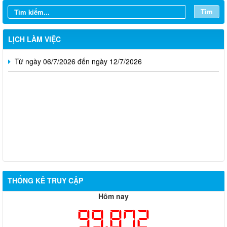
Tìm
Từ ngày 20/7/2026 đến ngày 26/7/2026
Từ ngày 13/7/2026 đến ngày 18/7/2026
LỊCH LÀM VIỆC
Từ ngày 06/7/2026 đến ngày 12/7/2026
Thông báo về việc tuyển dụng viên chức năm 2026
THỐNG KÊ TRUY CẬP
Thông báo tuyển chọn tổ chức và cá nhân chủ trì thực hiện
Hôm nay
nhiệm vụ khoa học và công nghệ cấp thành phố sử dụng ngân
99,872
sách nhà nước đặt hàng thực hiện năm 2026 (đợt 1) lần 3