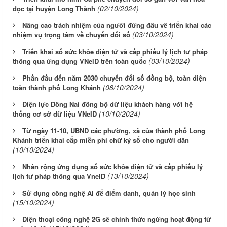
(02/10/2024)
đọc tại huyện Long Thành
Nâng cao trách nhiệm của người đứng đầu về triển khai các
(03/10/2024)
nhiệm vụ trọng tâm về chuyển đổi số
Triển khai sổ sức khỏe điện tử và cấp phiếu lý lịch tư pháp
(03/10/2024)
thông qua ứng dụng VNelD trên toàn quốc
Phấn đấu đến năm 2030 chuyển đổi số đồng bộ, toàn diện
(08/10/2024)
toàn thành phố Long Khánh
Điện lực Đồng Nai đồng bộ dữ liệu khách hàng với hệ
(10/10/2024)
thống cơ sở dữ liệu VNeID
Từ ngày 11-10, UBND các phường, xã của thành phố Long
Khánh triển khai cấp miễn phí chữ ký số cho người dân
(10/10/2024)
Nhân rộng ứng dụng sổ sức khỏe điện tử và cấp phiếu lý
(13/10/2024)
lịch tư pháp thông qua VneID
Sử dụng công nghệ AI để điểm danh, quản lý học sinh
(15/10/2024)
Điện thoại công nghệ 2G sẽ chính thức ngừng hoạt động từ