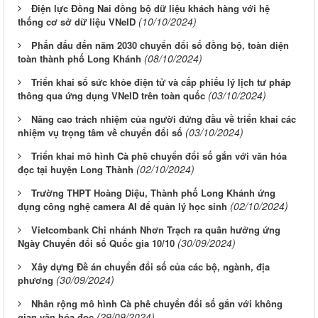
Điện lực Đồng Nai đồng bộ dữ liệu khách hàng với hệ
(10/10/2024)
thống cơ sở dữ liệu VNeID
Phấn đấu đến năm 2030 chuyển đổi số đồng bộ, toàn diện
(08/10/2024)
toàn thành phố Long Khánh
Triển khai sổ sức khỏe điện tử và cấp phiếu lý lịch tư pháp
(03/10/2024)
thông qua ứng dụng VNelD trên toàn quốc
Nâng cao trách nhiệm của người đứng đầu về triển khai các
(03/10/2024)
nhiệm vụ trọng tâm về chuyển đổi số
Triển khai mô hình Cà phê chuyển đổi số gắn với văn hóa
(02/10/2024)
đọc tại huyện Long Thành
Trường THPT Hoàng Diệu, Thành phố Long Khánh ứng
(02/10/2024)
dụng công nghệ camera AI để quản lý học sinh
Vietcombank Chi nhánh Nhơn Trạch ra quân hưởng ứng
(30/09/2024)
Ngày Chuyển đổi số Quốc gia 10/10
Xây dựng Đề án chuyển đổi số của các bộ, ngành, địa
(30/09/2024)
phương
Nhân rộng mô hình Cà phê chuyển đổi số gắn với không
(29/09/2024)
gian văn hóa đọc