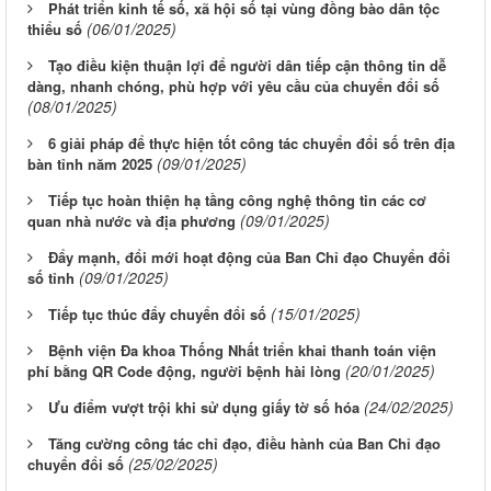
Phát triển kinh tế số, xã hội số tại vùng đồng bào dân tộc
(06/01/2025)
thiểu số
Tạo điều kiện thuận lợi để người dân tiếp cận thông tin dễ
dàng, nhanh chóng, phù hợp với yêu cầu của chuyển đổi số
(08/01/2025)
6 giải pháp để thực hiện tốt công tác chuyển đổi số trên địa
(09/01/2025)
bàn tỉnh năm 2025
Tiếp tục hoàn thiện hạ tầng công nghệ thông tin các cơ
(09/01/2025)
quan nhà nước và địa phương
Đẩy mạnh, đổi mới hoạt động của Ban Chỉ đạo Chuyển đổi
(09/01/2025)
số tỉnh
(15/01/2025)
Tiếp tục thúc đẩy chuyển đổi số
Bệnh viện Đa khoa Thống Nhất triển khai thanh toán viện
(20/01/2025)
phí bằng QR Code động, người bệnh hài lòng
(24/02/2025)
Ưu điểm vượt trội khi sử dụng giấy tờ số hóa
Tăng cường công tác chỉ đạo, điều hành của Ban Chỉ đạo
(25/02/2025)
chuyển đổi số