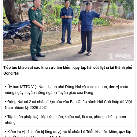
Tiếp tục khảo sát các khu vực tìm kiếm, quy tập hài cốt liệt sĩ tại thành phố
Đồng Nai
Ủy ban MTTQ Việt Nam thành phố Đồng Nai và các cơ quan, đơn vị chúc
mừng ngày truyền thống ngành Tuyên giáo của Đảng
Đồng Nai có 2 cá nhân được bầu vào Ban Chấp hành Hội Chữ thập đỏ Việt
Nam nhiệm kỳ 2026-2031
Tập huấn pháp luật tiếp công dân, khiếu nại, tố cáo, phòng, chống tham
nhũng
Kiểm tra vị trí chuẩn bị tổng duyệt và tổ chức Lễ Triển khai tìm kiếm, quy tập