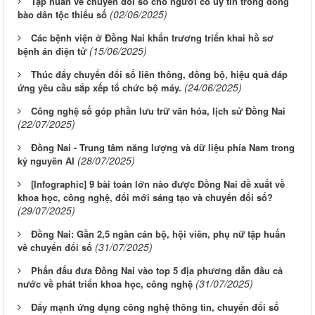
Tập huấn về chuyển đổi số cho người có uy tín trong đồng
(02/06/2025)
bào dân tộc thiểu số
Các bệnh viện ở Đồng Nai khẩn trương triển khai hồ sơ
(15/06/2025)
bệnh án điện tử
Thúc đẩy chuyển đổi số liên thông, đồng bộ, hiệu quả đáp
(24/06/2025)
ứng yêu cầu sắp xếp tổ chức bộ máy.
Công nghệ số góp phần lưu trữ văn hóa, lịch sử Đồng Nai
(22/07/2025)
Đồng Nai - Trung tâm năng lượng và dữ liệu phía Nam trong
(28/07/2025)
kỷ nguyên AI
[Infographic] 9 bài toán lớn nào được Đồng Nai đề xuất về
khoa học, công nghệ, đổi mới sáng tạo và chuyển đổi số?
(29/07/2025)
Đồng Nai: Gần 2,5 ngàn cán bộ, hội viên, phụ nữ tập huấn
(31/07/2025)
về chuyển đổi số
Phấn đấu đưa Đồng Nai vào top 5 địa phương dẫn đầu cả
(31/07/2025)
nước về phát triển khoa học, công nghệ
Đẩy mạnh ứng dụng công nghệ thông tin, chuyển đổi số