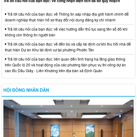
Trả lời câu hỏi của bạn đọc: về công nhận diện tích đã bỏ quy hoạch
Trả lời câu hỏi của bạn đọc: về Thông tin sáp nhập địa giới hành chính để
doanh nghiệp thực hiện hồ sơ thay đổi nội dung đăng ký chi nhánh
Trả lời câu hỏi của bạn đọc: về việc hướng dẫn thủ tục sang tên sổ đỏ khi
không còn thông tin người bán
Trả lời câu hỏi của bạn đọc: về đền bù và cấp tái định cư khi thu hồi nhà để
thực hiện Dự án Khu tái định cư tại phường Phước Tân
Trả lời câu hỏi của bạn đọc: liên quan đến tình trạng hạ tầng giao thông
trên Quốc lộ 20 và hoạt động của các phương tiện phục vụ thi công dự án
cao tốc Dầu Giây - Liên Khương trên địa bàn xã Định Quán
HỘI ĐỒNG NHÂN DÂN