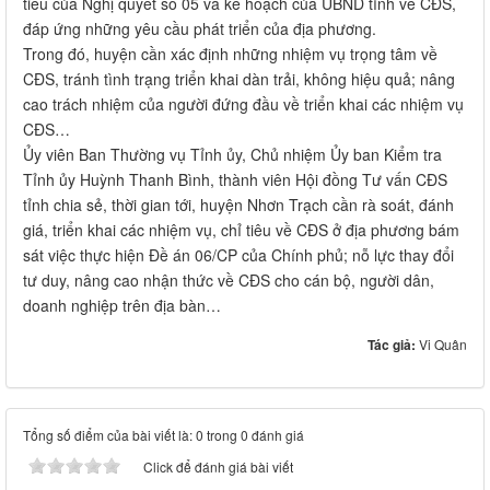
tiêu của Nghị quyết số 05 và kế hoạch của UBND tỉnh về CĐS,
đáp ứng những yêu cầu phát triển của địa phương.
Trong đó, huyện cần xác định những nhiệm vụ trọng tâm về
CĐS, tránh tình trạng triển khai dàn trải, không hiệu quả; nâng
cao trách nhiệm của người đứng đầu về triển khai các nhiệm vụ
CĐS…
Ủy viên Ban Thường vụ Tỉnh ủy, Chủ nhiệm Ủy ban Kiểm tra
Tỉnh ủy Huỳnh Thanh Bình, thành viên Hội đồng Tư vấn CĐS
tỉnh chia sẻ, thời gian tới, huyện Nhơn Trạch cần rà soát, đánh
giá, triển khai các nhiệm vụ, chỉ tiêu về CĐS ở địa phương bám
sát việc thực hiện Đề án 06/CP của Chính phủ; nỗ lực thay đổi
tư duy, nâng cao nhận thức về CĐS cho cán bộ, người dân,
doanh nghiệp trên địa bàn…
Tác giả:
Vi Quân
Tổng số điểm của bài viết là: 0 trong 0 đánh giá
Click để đánh giá bài viết