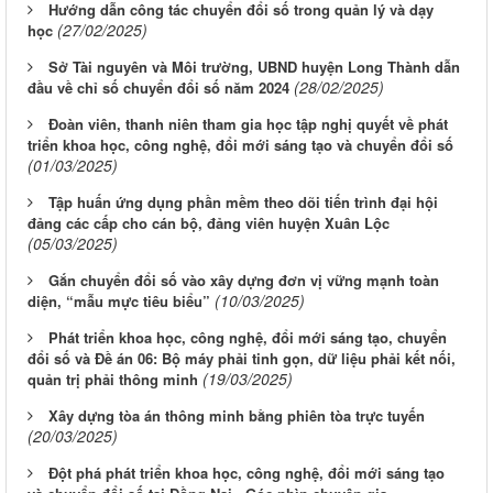
Hướng dẫn công tác chuyển đổi số trong quản lý và dạy
(27/02/2025)
học
Sở Tài nguyên và Môi trường, UBND huyện Long Thành dẫn
(28/02/2025)
đầu về chỉ số chuyển đổi số năm 2024
Đoàn viên, thanh niên tham gia học tập nghị quyết về phát
triển khoa học, công nghệ, đổi mới sáng tạo và chuyển đổi số
(01/03/2025)
Tập huấn ứng dụng phần mềm theo dõi tiến trình đại hội
đảng các cấp cho cán bộ, đảng viên huyện Xuân Lộc
(05/03/2025)
Gắn chuyển đổi số vào xây dựng đơn vị vững mạnh toàn
(10/03/2025)
diện, “mẫu mực tiêu biểu”
Phát triển khoa học, công nghệ, đổi mới sáng tạo, chuyển
đổi số và Đề án 06: Bộ máy phải tinh gọn, dữ liệu phải kết nối,
(19/03/2025)
quản trị phải thông minh
Xây dựng tòa án thông minh bằng phiên tòa trực tuyến
(20/03/2025)
Đột phá phát triển khoa học, công nghệ, đổi mới sáng tạo