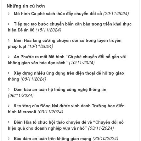
Những tin cũ hơn
(20/11/2024)
Mô hình Cà phê sách thúc đẩy chuyển đổi số
Tiếp tục tạo bước chuyển biến căn bản trong triển khai thực
(15/11/2024)
hiện Đề án 06
Biên Hòa tăng cường chuyển đổi số trong tuyên truyền
(13/11/2024)
pháp luật
An Phước ra mắt Mô hình “Cà phê chuyển đổi số gắn với
(10/11/2024)
không gian văn hóa đọc sách”
Xây dựng nhiều ứng dụng trên điện thoại để hỗ trợ giao
(08/11/2024)
thông
Đảm bảo an toàn hệ thống công nghệ thông tin
(06/11/2024)
6 trường của Đồng Nai được vinh danh Trường học điển
(03/11/2024)
hình Microsoft
Biên Hòa tổ chức hội thảo chuyên đề về “Chuyển đổi số
(03/11/2024)
hiệu quả cho doanh nghiệp vừa và nhỏ”
(23/10/2024)
Bảo đảm an toàn trên không gian mạng