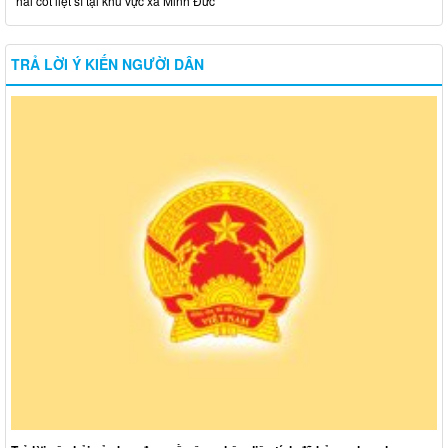
hài cốt liệt sĩ tại khu vực xã Minh Đức
TRẢ LỜI Ý KIẾN NGƯỜI DÂN