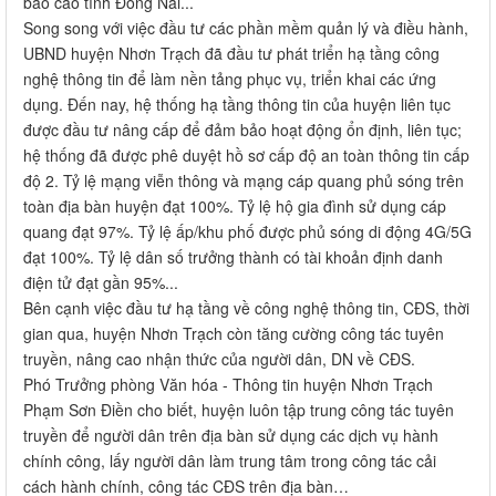
báo cáo tỉnh Đồng Nai...
Song song với việc đầu tư các phần mềm quản lý và điều hành,
UBND huyện Nhơn Trạch đã đầu tư phát triển hạ tầng công
nghệ thông tin để làm nền tảng phục vụ, triển khai các ứng
dụng. Đến nay, hệ thống hạ tầng thông tin của huyện liên tục
được đầu tư nâng cấp để đảm bảo hoạt động ổn định, liên tục;
hệ thống đã được phê duyệt hồ sơ cấp độ an toàn thông tin cấp
độ 2. Tỷ lệ mạng viễn thông và mạng cáp quang phủ sóng trên
toàn địa bàn huyện đạt 100%. Tỷ lệ hộ gia đình sử dụng cáp
quang đạt 97%. Tỷ lệ ấp/khu phố được phủ sóng di động 4G/5G
đạt 100%. Tỷ lệ dân số trưởng thành có tài khoản định danh
điện tử đạt gần 95%...
Bên cạnh việc đầu tư hạ tầng về công nghệ thông tin, CĐS, thời
gian qua, huyện Nhơn Trạch còn tăng cường công tác tuyên
truyền, nâng cao nhận thức của người dân, DN về CĐS.
Phó Trưởng phòng Văn hóa - Thông tin huyện Nhơn Trạch
Phạm Sơn Điền cho biết, huyện luôn tập trung công tác tuyên
truyền để người dân trên địa bàn sử dụng các dịch vụ hành
chính công, lấy người dân làm trung tâm trong công tác cải
cách hành chính, công tác CĐS trên địa bàn…