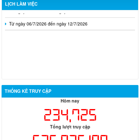
LỊCH LÀM VIỆC
Từ ngày 13/7/2026 đến ngày 18/7/2026
Từ ngày 06/7/2026 đến ngày 12/7/2026
THỐNG KÊ TRUY CẬP
Thông báo về việc tuyển dụng viên chức năm 2026
Hôm nay
234,725
Thông báo tuyển chọn tổ chức và cá nhân chủ trì thực hiện
nhiệm vụ khoa học và công nghệ cấp thành phố sử dụng ngân
sách nhà nước đặt hàng thực hiện năm 2026 (đợt 1) lần 3
Tổng lượt truy cập
Kế hoạch Thông tin, tuyên truyền triển khai Kế hoạch Khám