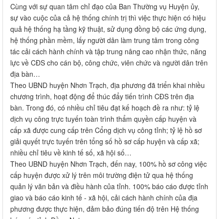
Cùng với sự quan tâm chỉ đạo của Ban Thường vụ Huyện ủy,
sự vào cuộc của cả hệ thống chính trị thì việc thực hiện có hiệu
quả hệ thống hạ tầng kỹ thuật, sử dụng đồng bộ các ứng dụng,
hệ thống phần mềm, lấy người dân làm trung tâm trong công
tác cải cách hành chính và tập trung nâng cao nhận thức, năng
lực về CĐS cho cán bộ, công chức, viên chức và người dân trên
địa bàn…
Theo UBND huyện Nhơn Trạch, địa phương đã triển khai nhiều
chương trình, hoạt động để thúc đẩy tiến trình CĐS trên địa
bàn. Trong đó, có nhiều chỉ tiêu đạt kế hoạch đề ra như: tỷ lệ
dịch vụ công trực tuyến toàn trình thẩm quyền cấp huyện và
cấp xã được cung cấp trên Cổng dịch vụ công tỉnh; tỷ lệ hồ sơ
giải quyết trực tuyến trên tổng số hồ sơ cấp huyện và cấp xã;
nhiều chỉ tiêu về kinh tế số, xã hội số…
Theo UBND huyện Nhơn Trạch, đến nay, 100% hồ sơ công việc
cấp huyện được xử lý trên môi trường điện tử qua hệ thống
quản lý văn bản và điều hành của tỉnh. 100% báo cáo được tỉnh
giao và báo cáo kinh tế - xã hội, cải cách hành chính của địa
phương được thực hiện, đảm bảo đúng tiến độ trên Hệ thống