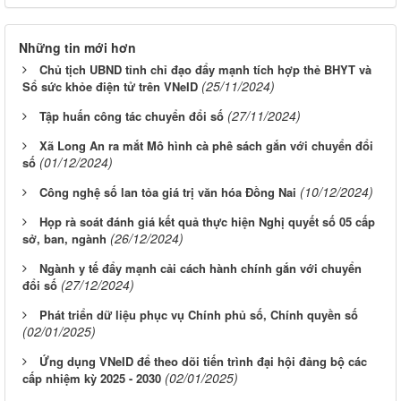
Những tin mới hơn
Chủ tịch UBND tỉnh chỉ đạo đẩy mạnh tích hợp thẻ BHYT và
(25/11/2024)
Sổ sức khỏe điện tử trên VNeID
(27/11/2024)
Tập huấn công tác chuyển đổi số
Xã Long An ra mắt Mô hình cà phê sách gắn với chuyển đổi
(01/12/2024)
số
(10/12/2024)
Công nghệ số lan tỏa giá trị văn hóa Đồng Nai
Họp rà soát đánh giá kết quả thực hiện Nghị quyết số 05 cấp
(26/12/2024)
sở, ban, ngành
Ngành y tế đẩy mạnh cải cách hành chính gắn với chuyển
(27/12/2024)
đổi số
Phát triển dữ liệu phục vụ Chính phủ số, Chính quyền số
(02/01/2025)
Ứng dụng VNeID để theo dõi tiến trình đại hội đảng bộ các
(02/01/2025)
cấp nhiệm kỳ 2025 - 2030