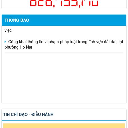
626,735,170
sức khỏe định kỳ hoặc khám sàng lọc miễn phí ít nhất mỗi năm
một lần cho người dân trên địa bàn thành phố Đồng Nai
Hỗ trợ đăng tải thông tin hợp nhất, thay đổi địa chỉ trụ sở làm
THÔNG BÁO
việc
Công khai thông tin vi phạm pháp luật trong lĩnh vực đất đai, tại
phường Hố Nai
TIN CHỈ ĐẠO - ĐIỀU HÀNH