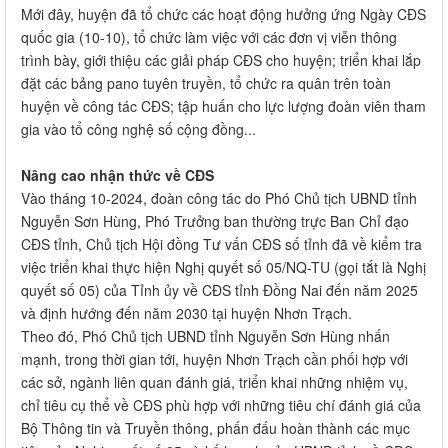
Mới đây, huyện đã tổ chức các hoạt động hưởng ứng Ngày CĐS
quốc gia (10-10), tổ chức làm việc với các đơn vị viễn thông
trình bày, giới thiệu các giải pháp CĐS cho huyện; triển khai lắp
đặt các bảng pano tuyên truyền, tổ chức ra quân trên toàn
huyện về công tác CĐS; tập huấn cho lực lượng đoàn viên tham
gia vào tổ công nghệ số cộng đồng...
Nâng cao nhận thức về CĐS
Vào tháng 10-2024, đoàn công tác do Phó Chủ tịch UBND tỉnh
Nguyễn Sơn Hùng, Phó Trưởng ban thường trực Ban Chỉ đạo
CĐS tỉnh, Chủ tịch Hội đồng Tư vấn CĐS số tỉnh đã về kiểm tra
việc triển khai thực hiện Nghị quyết số 05/NQ-TU (gọi tắt là Nghị
quyết số 05) của Tỉnh ủy về CĐS tỉnh Đồng Nai đến năm 2025
và định hướng đến năm 2030 tại huyện Nhơn Trạch.
Theo đó, Phó Chủ tịch UBND tỉnh Nguyễn Sơn Hùng nhấn
mạnh, trong thời gian tới, huyện Nhơn Trạch cần phối hợp với
các sở, ngành liên quan đánh giá, triển khai những nhiệm vụ,
chỉ tiêu cụ thể về CĐS phù hợp với những tiêu chí đánh giá của
Bộ Thông tin và Truyền thông, phấn đấu hoàn thành các mục