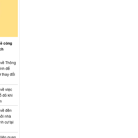
về công
ch
: về Thông
ính để
 thay đổi
 về việc
ổ đỏ khi
án
 về đền
hồi nhà
nh cư tại
 liên quan