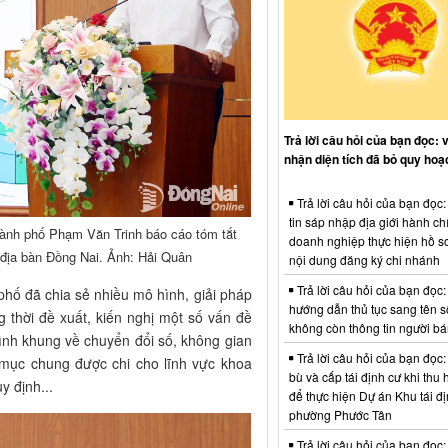
Trả lời câu hỏi của bạn đọc: 
nhận diện tích đã bỏ quy hoạ
Trả lời câu hỏi của bạn đọc
tin sáp nhập địa giới hành ch
ành phố Phạm Văn Trinh báo cáo tóm tắt
doanh nghiệp thực hiện hồ sơ
 địa bàn Đồng Nai. Ảnh: Hải Quân
nội dung đăng ký chi nhánh
Trả lời câu hỏi của bạn đọc:
 phố đã chia sẻ nhiều mô hình, giải pháp
hướng dẫn thủ tục sang tên s
g thời đề xuất, kiến nghị một số vấn đề
không còn thông tin người b
ình khung về chuyển đổi số, không gian
Trả lời câu hỏi của bạn đọc:
 mục chung được chi cho lĩnh vực khoa
bù và cấp tái định cư khi thu 
 định...
để thực hiện Dự án Khu tái đị
phường Phước Tân
Trả lời câu hỏi của bạn đọc: