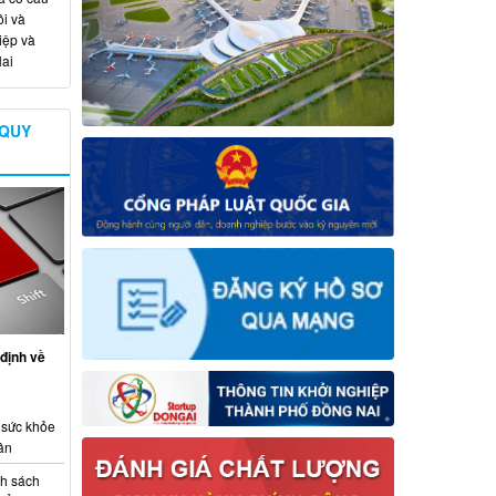
i và
iệp và
ai
 QUY
định về
 sức khỏe
ân
nh sách