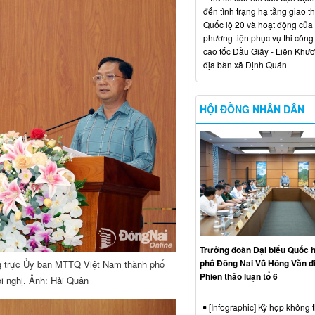
đến tình trạng hạ tầng giao t
Quốc lộ 20 và hoạt động của
phương tiện phục vụ thi công
cao tốc Dầu Giây - Liên Khươ
địa bàn xã Định Quán
HỘI ĐỒNG NHÂN DÂN
Trưởng đoàn Đại biểu Quốc h
phố Đồng Nai Vũ Hồng Văn đ
g trực Ủy ban MTTQ Việt Nam thành phố
Phiên thảo luận tổ 6
i nghị. Ảnh: Hải Quân
[Infographic] Kỳ họp không 