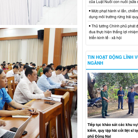
của Luật Nuôi con nuôi (sửa 
Mức phạt hành vi lấn, chiếm
dụng môi trường rừng trái qu
Thủ tướng Chính phủ phát đ
đua thực hiện thắng lợi nhiệ
triển kinh tế - xã hội
TIN HOẠT ĐỘNG LĨNH 
NGÀNH
Tiếp tục khảo sát các khu vự
kiếm, quy tập hài cốt liệt sĩ t
phố Đồng Nai