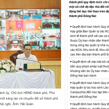
thành phố quy định mức chi 
một số chế độ đặc thù đối vớ
động thể dục thể thao trên đị
thành phố Đồng Nai
Quyết định ban hành Quy c
hợp giữa Ban Quản lý các K
kinh tế thành phố với các cơ
thuộc Ủy ban nhân dân thàn
trong công tác quản lý nhà nư
các KCN, Khu kinh tế, Khu c
cao trên địa bàn thành phố 
Quyết định về việc bãi bỏ c
bản quy phạm pháp luật thuộc
khoáng sản do Ủy ban nhân 
Đồng Nai ban hành
Quyết định ban hành Quy c
hợp quản lý lưu học sinh Lào
Campuchia đến học tập trên 
ành ủy, Chủ tịch HĐND thành phố, Phó
thành phố Đồng Nai
 mới sáng tạo và chuyển đổi số thành phố
hội nghị. Ảnh: Hải Quân
Quyết định ban hành Quy đ
năng, nhiệm vụ, quyền hạn v