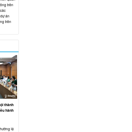
hông trên
 các
 dự án
ng trên
ội thành
iều hành
thường lệ