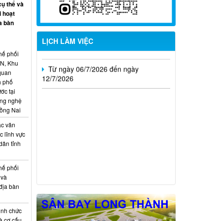
cụ thể và
i hoạt
Từ ngày 13/7/2026 đến ngày
a bàn
18/7/2026
LỊCH LÀM VIỆC
Từ ngày 06/7/2026 đến ngày
hế phối
12/7/2026
CN, Khu
 quan
h phố
ớc tại
ông nghệ
Đồng Nai
ác văn
 lĩnh vực
dân tỉnh
hế phối
 và
địa bàn
ịnh chức
à cơ cấu