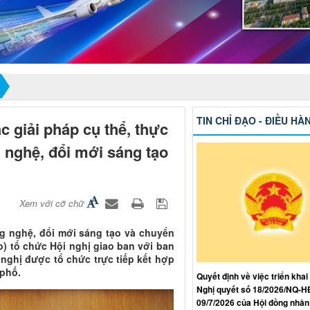
TIN CHỈ ĐẠO - ĐIỀU HÀ
c giải pháp cụ thể, thực
g nghệ, đổi mới sáng tạo
Xem với cỡ chữ
ng nghệ, đổi mới sáng tạo và chuyển
o) tổ chức Hội nghị giao ban với ban
 nghị được tổ chức trực tiếp kết hợp
 phố.
Quyết định về việc triển khai
Nghị quyết số 18/2026/NQ-
09/7/2026 của Hội đồng nhân