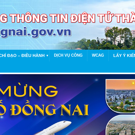
CHỈ ĐẠO – ĐIỀU HÀNH
DỊCH VỤ CÔNG
WCAG
LẤY Ý KIẾ
▼