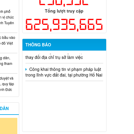
khai Kế hoạch Khám sức khỏe định kỳ
hoặc khám sàng lọc miễn phí ít nhất mỗi
Tổng lượt truy cập
nh phố
năm một lần cho người dân trên địa bàn
n vị chúc
625,935,665
thành phố Đồng Nai
nh Tuyên
Hỗ trợ đăng tải thông tin hợp nhất,
c bầu vào
thay đổi địa chỉ trụ sở làm việc
 đỏ Việt
THÔNG BÁO
Công khai thông tin vi phạm pháp luật
trong lĩnh vực đất đai, tại phường Hố Nai
g dân,
ống tham
 duyệt và
, quy tập
Minh Đức
 DÂN