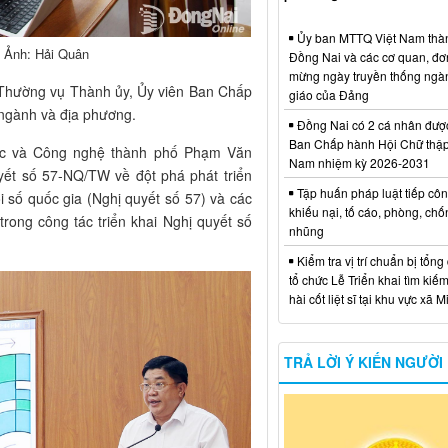
Ủy ban MTTQ Việt Nam thà
. Ảnh: Hải Quân
Đồng Nai và các cơ quan, đơ
mừng ngày truyền thống ngà
 Thường vụ Thành ủy, Ủy viên Ban Chấp
giáo của Đảng
ngành và địa phương.
Đồng Nai có 2 cá nhân đượ
Ban Chấp hành Hội Chữ thập
học và Công nghệ thành phố Phạm Văn
Nam nhiệm kỳ 2026-2031
uyết số 57-NQ/TW về đột phá phát triển
Tập huấn pháp luật tiếp côn
 số quốc gia (Nghị quyết số 57) và các
khiếu nại, tố cáo, phòng, ch
rong công tác triển khai Nghị quyết số
nhũng
Kiểm tra vị trí chuẩn bị tổng
tổ chức Lễ Triển khai tìm kiếm
hài cốt liệt sĩ tại khu vực xã 
TRẢ LỜI Ý KIẾN NGƯỜI