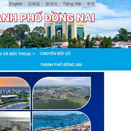
English
日本語
한국어
Tiếng Việt
中文
N VÀ ĐỐI THOẠI
CHUYỂN ĐỔI SỐ
▼
THÀNH PHỐ ĐỒNG NAI