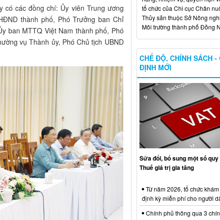
ủy có các đồng chí: Ủy viên Trung ương
tổ chức của Chi cục Chăn nuô
Thủy sản thuộc Sở Nông ngh
 HĐND thành phố, Phó Trưởng ban Chỉ
Môi trường thành phố Đồng N
 Ủy ban MTTQ Việt Nam thành phố, Phó
hường vụ Thành ủy, Phó Chủ tịch UBND
CHẾ ĐỘ, CHÍNH SÁCH -
ĐỊNH MỚI
Sửa đổi, bổ sung một số quy 
Thuế giá trị gia tăng
Từ năm 2026, tổ chức khám
định kỳ miễn phí cho người d
Chính phủ thông qua 3 chí