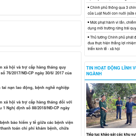
Chính phủ thông qua 3 chí
của Luật Nuôi con nuôi (sửa 
Mức phạt hành vi lấn, chiếm
dụng môi trường rừng trái qu
Thủ tướng Chính phủ phát đ
đua thực hiện thắng lợi nhiệ
triển kinh tế - xã hội
 xã hội và trợ cấp hàng tháng quy
TIN HOẠT ĐỘNG LĨNH 
h số 76/2017/NĐ-CP ngày 30/6/ 2017 của
NGÀNH
 tai nạn lao động, bệnh nghề nghiệp
 xã hội và trợ cấp hàng tháng đối với
ều 1 Nghị định số 88/2018/NĐ-CP ngày
bệnh bảo hiểm y tế giữa các bệnh viện
 thanh toán chi phí khám bệnh, chữa
Tiếp tục khảo sát các khu vự