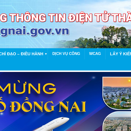
CHỈ ĐẠO – ĐIỀU HÀNH
DỊCH VỤ CÔNG
WCAG
LẤY Ý KIẾ
▼