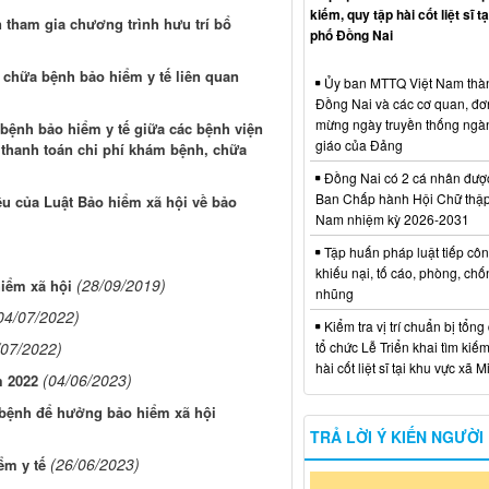
kiếm, quy tập hài cốt liệt sĩ t
tham gia chương trình hưu trí bổ
phố Đồng Nai
 chữa bệnh bảo hiểm y tế liên quan
Ủy ban MTTQ Việt Nam thà
Đồng Nai và các cơ quan, đơ
mừng ngày truyền thống ngà
bệnh bảo hiểm y tế giữa các bệnh viện
giáo của Đảng
 thanh toán chi phí khám bệnh, chữa
Đồng Nai có 2 cá nhân đượ
Ban Chấp hành Hội Chữ thập
ều của Luật Bảo hiểm xã hội về bảo
Nam nhiệm kỳ 2026-2031
Tập huấn pháp luật tiếp côn
khiếu nại, tố cáo, phòng, ch
(28/09/2019)
hiểm xã hội
nhũng
04/07/2022)
Kiểm tra vị trí chuẩn bị tổng
/07/2022)
tổ chức Lễ Triển khai tìm kiếm
hài cốt liệt sĩ tại khu vực xã 
(04/06/2023)
m 2022
hỉ bệnh để hưởng bảo hiểm xã hội
TRẢ LỜI Ý KIẾN NGƯỜI
(26/06/2023)
ểm y tế