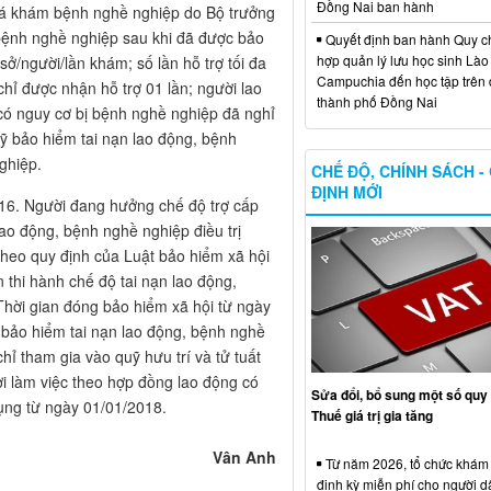
Đồng Nai ban hành
iá khám bệnh nghề nghiệp do Bộ trưởng
 bệnh nghề nghiệp sau khi đã được bảo
Quyết định ban hành Quy c
hợp quản lý lưu học sinh Lào
ở/người/lần khám; số lần hỗ trợ tối đa
Campuchia đến học tập trên 
chỉ được nhận hỗ trợ 01 lần; người lao
thành phố Đồng Nai
 có nguy cơ bị bệnh nghề nghiệp đã nghỉ
ỹ bảo hiểm tai nạn lao động, bệnh
ghiệp.
CHẾ ĐỘ, CHÍNH SÁCH -
ĐỊNH MỚI
2016. Người đang hưởng chế độ trợ cấp
lao động, bệnh nghề nghiệp điều trị
 theo quy định của Luật bảo hiểm xã hội
 thi hành chế độ tai nạn lao động,
hời gian đóng bảo hiểm xã hội từ ngày
a bảo hiểm tai nạn lao động, bệnh nghề
chỉ tham gia vào quỹ hưu trí và tử tuất
ời làm việc theo hợp đồng lao động có
Sửa đổi, bổ sung một số quy 
ụng từ ngày 01/01/2018.
Thuế giá trị gia tăng
Vân Anh
Từ năm 2026, tổ chức khám
định kỳ miễn phí cho người d