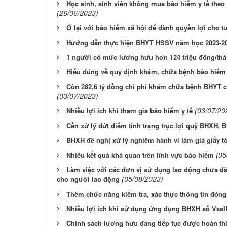
Học sinh, sinh viên không mua bảo hiểm y tế theo h
(26/06/2023)
Ở lại với bảo hiểm xã hội để dành quyền lợi cho t
Hướng dẫn thực hiện BHYT HSSV năm học 2023-2
1 người có mức lương hưu hơn 124 triệu đồng/th
Hiểu đúng về quy định khám, chữa bệnh bảo hiểm y
Còn 282,6 tỷ đồng chi phí khám chữa bệnh BHYT c
(03/07/2023)
(03/07/20
Nhiều lợi ích khi tham gia bảo hiểm y tế
Cần xử lý dứt điểm tình trạng trục lợi quỹ BHXH, 
BHXH đề nghị xử lý nghiêm hành vi làm giả giấy
(05
Nhiều kết quả khả quan trên lĩnh vực bảo hiểm
Làm việc với các đơn vị sử dụng lao động chưa 
(05/08/2023)
cho người lao động
Thêm chức năng kiểm tra, xác thực thông tin đó
Nhiều lợi ích khi sử dụng ứng dụng BHXH số VssI
Chính sách lương hưu đang tiếp tục được hoàn t