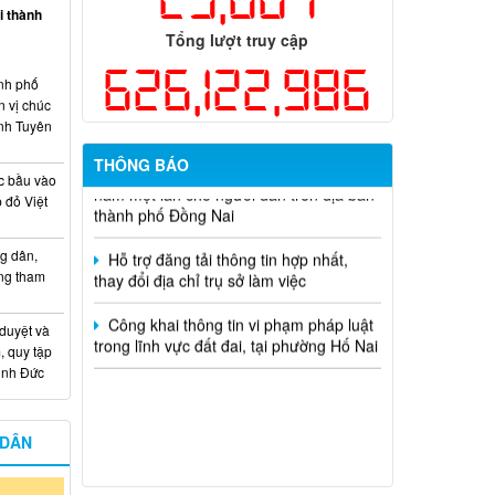
học và công nghệ cấp thành phố sử
ại thành
dụng ngân sách nhà nước đặt hàng thực
Tổng lượt truy cập
hiện năm 2026 (đợt 1) lần 3
626,122,986
nh phố
Kế hoạch Thông tin, tuyên truyền triển
n vị chúc
khai Kế hoạch Khám sức khỏe định kỳ
nh Tuyên
hoặc khám sàng lọc miễn phí ít nhất mỗi
năm một lần cho người dân trên địa bàn
THÔNG BÁO
thành phố Đồng Nai
c bầu vào
 đỏ Việt
Hỗ trợ đăng tải thông tin hợp nhất,
thay đổi địa chỉ trụ sở làm việc
g dân,
ống tham
Công khai thông tin vi phạm pháp luật
trong lĩnh vực đất đai, tại phường Hố Nai
 duyệt và
, quy tập
Minh Đức
 DÂN