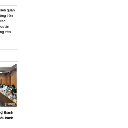
 liên quan
hông trên
 các
 dự án
ng trên
ội thành
iều hành