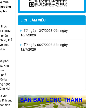
02/8/2026
độ mua
ị trường
Từ ngày 20/7/2026 đến ngày
h phố
26/7/2026
LỊCH LÀM VIỆC
Từ ngày 13/7/2026 đến ngày
i thực
18/7/2026
6/NQ-HĐND
g nhân
Từ ngày 06/7/2026 đến ngày
hi cụ thể
12/7/2026
với hoạt
a bàn
hế phối
CN, Khu
 quan
h phố
ớc tại
ông nghệ
Đồng Nai
ác văn
 lĩnh vực
dân tỉnh