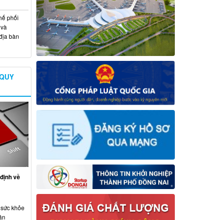
hế phối
 và
địa bàn
 QUY
định về
 sức khỏe
ân