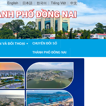
English
日本語
한국어
Tiếng Việt
中文
N VÀ ĐỐI THOẠI
CHUYỂN ĐỔI SỐ
▼
THÀNH PHỐ ĐỒNG NAI