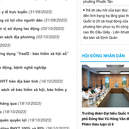
phường Phước Tân
Trả lời câu hỏi của bạn đọc:
(31/08/2023)
 y tế trực tuyến
đến tình trạng hạ tầng giao t
(31/08/2023)
ng có lợi cho người dân
Quốc lộ 20 và hoạt động của
phương tiện phục vụ thi công
(03/10/2023)
n vị sử dụng lao động
cao tốc Dầu Giây - Liên Khươ
(03/10/2023)
ân sách địa phương
địa bàn xã Định Quán
/2023)
ứng dụng “VssID - bảo hiểm xã hội số”
HỘI ĐỒNG NHÂN DÂN
ao động, bệnh nghề nghiệp
(16/10/2023)
HYT trên địa bàn tỉnh
 sách về bảo hiểm xã hội, bảo hiểm y
(18/10/2023)
 tháng qua
(18/10/2023)
o
Trưởng đoàn Đại biểu Quốc h
phố Đồng Nai Vũ Hồng Văn đ
(19/10/2023)
 quên quyền lợi
Phiên thảo luận tổ 6
(26/10/2023)
 hưởng BHYT 100% và 95%