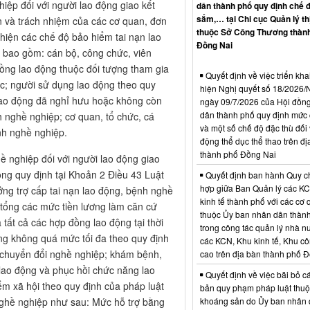
iệp đối với người lao động giao kết
dân thành phố quy định chế 
sắm,… tại Chi cục Quản lý th
n và trách nhiệm của các cơ quan, đơn
thuộc Sở Công Thương thàn
c hiện các chế độ bảo hiểm tai nạn lao
Đồng Nai
 bao gồm: cán bộ, công chức, viên
ồng lao động thuộc đối tượng tham gia
Quyết định về việc triển kha
c; người sử dụng lao động theo quy
hiện Nghị quyết số 18/202
 lao động đã nghỉ hưu hoặc không còn
ngày 09/7/2026 của Hội đồn
dân thành phố quy định mức c
h nghề nghiệp; cơ quan, tổ chức, cá
và một số chế độ đặc thù đối 
nh nghề nghiệp.
động thể dục thể thao trên đị
thành phố Đồng Nai
ề nghiệp đối với người lao động giao
ộng quy định tại Khoản 2 Điều 43 Luật
Quyết định ban hành Quy c
hợp giữa Ban Quản lý các K
ởng trợ cấp tai nạn lao động, bệnh nghề
kinh tế thành phố với các cơ
 tổng các mức tiền lương làm căn cứ
thuộc Ủy ban nhân dân thàn
tất cả các hợp đồng lao động tại thời
trong công tác quản lý nhà nư
ng không quá mức tối đa theo quy định
các KCN, Khu kinh tế, Khu c
o chuyển đổi nghề nghiệp; khám bệnh,
cao trên địa bàn thành phố 
lao động và phục hồi chức năng lao
Quyết định về việc bãi bỏ c
ểm xã hội theo quy định của pháp luật
bản quy phạm pháp luật thuộc
nghề nghiệp như sau: Mức hỗ trợ bằng
khoáng sản do Ủy ban nhân 