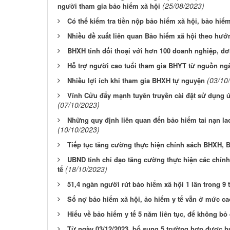
(25/08/2023)
người tham gia bảo hiểm xã hội
Có thể kiểm tra tiền nộp bảo hiểm xã hội, bảo hiểm
Nhiều đề xuất liên quan Bảo hiểm xã hội theo hướ
BHXH tỉnh đối thoại với hơn 100 doanh nghiệp, đơ
Hỗ trợ người cao tuổi tham gia BHYT từ nguồn ng
(03/10
Nhiều lợi ích khi tham gia BHXH tự nguyện
Vĩnh Cửu đẩy mạnh tuyên truyền cài đặt sử dụng 
(07/10/2023)
Những quy định liên quan đến bảo hiểm tai nạn l
(10/10/2023)
Tiếp tục tăng cường thực hiện chính sách BHXH, B
UBND tỉnh chỉ đạo tăng cường thực hiện các chính
(18/10/2023)
tế
51,4 ngàn người rút bảo hiểm xã hội 1 lần trong 9
Số nợ bảo hiểm xã hội, ảo hiểm y tế vẫn ở mức ca
Hiểu về bảo hiểm y tế 5 năm liên tục, để không bỏ
Từ ngày 03/12/2023, bổ sung 5 trường hợp được