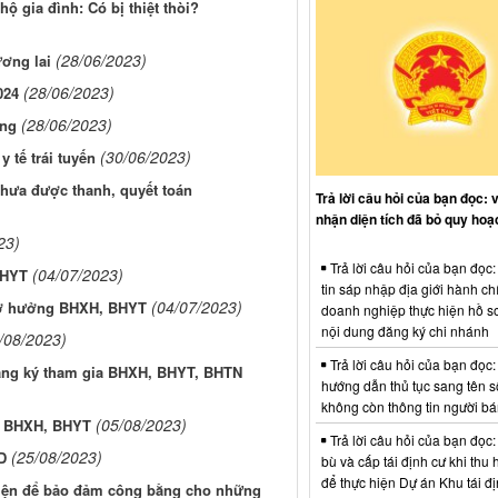
ộ gia đình: Có bị thiệt thòi?
(28/06/2023)
ương lai
(28/06/2023)
024
(28/06/2023)
áng
(30/06/2023)
 tế trái tuyến
hưa được thanh, quyết toán
Trả lời câu hỏi của bạn đọc: 
nhận diện tích đã bỏ quy hoạ
23)
Trả lời câu hỏi của bạn đọc
(04/07/2023)
BHYT
tin sáp nhập địa giới hành ch
(04/07/2023)
 tờ hưởng BHXH, BHYT
doanh nghiệp thực hiện hồ sơ
nội dung đăng ký chi nhánh
/08/2023)
Trả lời câu hỏi của bạn đọc:
đăng ký tham gia BHXH, BHYT, BHTN
hướng dẫn thủ tục sang tên s
không còn thông tin người b
(05/08/2023)
ng BHXH, BHYT
Trả lời câu hỏi của bạn đọc:
(25/08/2023)
D
bù và cấp tái định cư khi thu 
để thực hiện Dự án Khu tái đị
hiện để bảo đảm công bằng cho những