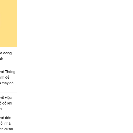
về công
ch
: về Thông
ính để
 thay đổi
 về việc
ổ đỏ khi
án
 về đền
hồi nhà
nh cư tại