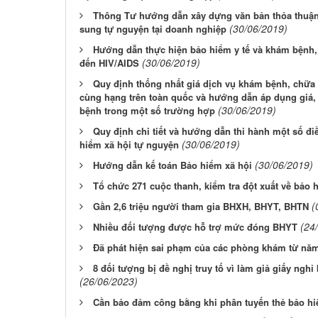
Thông Tư hướng dẫn xây dựng văn bản thỏa thuận 
(30/06/2019)
sung tự nguyện tại doanh nghiệp
Hướng dẫn thực hiện bảo hiểm y tế và khám bệnh,
(30/06/2019)
đến HIV/AIDS
Quy định thống nhất giá dịch vụ khám bệnh, chữa 
cùng hạng trên toàn quốc và hướng dẫn áp dụng giá,
(30/06/2019)
bệnh trong một số trường hợp
Quy định chi tiết và hướng dẫn thi hành một số đi
(30/06/2019)
hiểm xã hội tự nguyện
(30/06/2019)
Hướng dẫn kế toán Bảo hiểm xã hội
Tổ chức 271 cuộc thanh, kiểm tra đột xuất về bảo 
(
Gần 2,6 triệu người tham gia BHXH, BHYT, BHTN
(24
Nhiều đối tượng được hỗ trợ mức đóng BHYT
Đã phát hiện sai phạm của các phòng khám từ nă
8 đối tượng bị đề nghị truy tố vì làm giả giấy ng
(26/06/2023)
Cần bảo đảm công bằng khi phân tuyến thẻ bảo hi