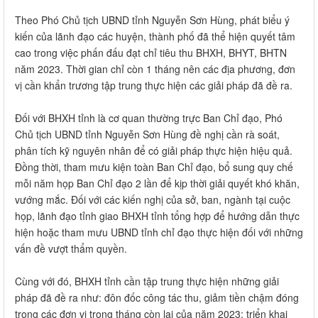
Theo Phó Chủ tịch UBND tỉnh Nguyễn Sơn Hùng, phát biểu ý
kiến của lãnh đạo các huyện, thành phố đã thể hiện quyết tâm
cao trong việc phấn đấu đạt chỉ tiêu thu BHXH, BHYT, BHTN
năm 2023. Thời gian chỉ còn 1 tháng nên các địa phương, đơn
vị cần khẩn trương tập trung thực hiện các giải pháp đã đề ra.
Đối với BHXH tỉnh là cơ quan thường trực Ban Chỉ đạo, Phó
Chủ tịch UBND tỉnh Nguyễn Sơn Hùng đề nghị cần rà soát,
phân tích kỹ nguyên nhân để có giải pháp thực hiện hiệu quả.
Đồng thời, tham mưu kiện toàn Ban Chỉ đạo, bổ sung quy chế
mỗi năm họp Ban Chỉ đạo 2 lần để kịp thời giải quyết khó khăn,
vướng mắc. Đối với các kiến nghị của sở, ban, ngành tại cuộc
họp, lãnh đạo tỉnh giao BHXH tỉnh tổng hợp để hướng dẫn thực
hiện hoặc tham mưu UBND tỉnh chỉ đạo thực hiện đối với những
vấn đề vượt thẩm quyền.
Cùng với đó, BHXH tỉnh cần tập trung thực hiện những giải
pháp đã đề ra như: đôn đốc công tác thu, giảm tiền chậm đóng
trong các đơn vị trong tháng còn lại của năm 2023; triển khai