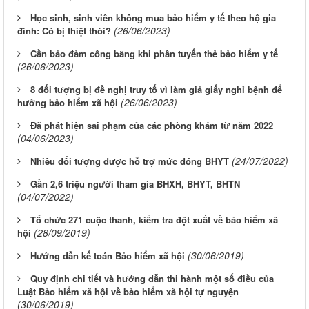
Học sinh, sinh viên không mua bảo hiểm y tế theo hộ gia
(26/06/2023)
đình: Có bị thiệt thòi?
Cần bảo đảm công bằng khi phân tuyến thẻ bảo hiểm y tế
(26/06/2023)
8 đối tượng bị đề nghị truy tố vì làm giả giấy nghỉ bệnh để
(26/06/2023)
hưởng bảo hiểm xã hội
Đã phát hiện sai phạm của các phòng khám từ năm 2022
(04/06/2023)
(24/07/2022)
Nhiều đối tượng được hỗ trợ mức đóng BHYT
Gần 2,6 triệu người tham gia BHXH, BHYT, BHTN
(04/07/2022)
Tổ chức 271 cuộc thanh, kiểm tra đột xuất về bảo hiểm xã
(28/09/2019)
hội
(30/06/2019)
Hướng dẫn kế toán Bảo hiểm xã hội
Quy định chi tiết và hướng dẫn thi hành một số điều của
Luật Bảo hiểm xã hội về bảo hiểm xã hội tự nguyện
(30/06/2019)