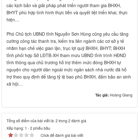
các kịch bản và giải pháp phát triển người tham gia BHXH,
BHYT phù hợp tình hình thực tiễn và quyết liệt triển khai, thực
hiện…
Phó Chủ tịch UBND tỉnh Nguyễn Sơn Hùng cũng yêu cầu tăng
cường công tác thanh tra, kiểm tra liên ngành các cơ sở y tế
nhằm hạn chế việc gian lận, trục lợi quỹ BHXH, BHYT; BHXH
tỉnh phối hợp Sở LĐTB-XH tham mưu UBND tỉnh trình HĐND
tỉnh thông qua chủ trương hỗ trợ thêm mức đóng BHXH tự
nguyện cho người dân ngoài mức ngân sách nhà nước đã hỗ
trợ theo quy định để tăng tỷ lệ bao phủ BHXH, đảm bảo an sinh
xã hội…
Tác giả:
Hoàng Giang
Tổng số điểm của bài viết là: 2 trong 2 đánh giá
Xếp hạng:
1
-
2
phiếu bầu
Click để đánh giá bài viết