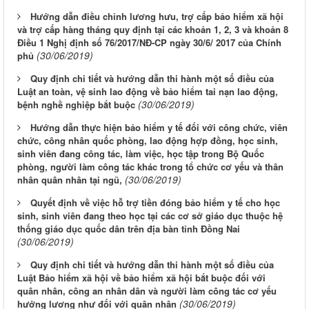
Hướng dẫn điều chỉnh lương hưu, trợ cấp bảo hiểm xã hội
và trợ cấp hàng tháng quy định tại các khoản 1, 2, 3 và khoản 8
Điều 1 Nghị định số 76/2017/NĐ-CP ngày 30/6/ 2017 của Chính
(30/06/2019)
phủ
Quy định chi tiết và hướng dẫn thi hành một số điều của
Luật an toàn, vệ sinh lao động về bảo hiểm tai nạn lao động,
(30/06/2019)
bệnh nghề nghiệp bắt buộc
Hướng dẫn thực hiện bảo hiểm y tế đối với công chức, viên
chức, công nhân quốc phòng, lao động hợp đồng, học sinh,
sinh viên đang công tác, làm việc, học tập trong Bộ Quốc
phòng, người làm công tác khác trong tổ chức cơ yếu và thân
(30/06/2019)
nhân quân nhân tại ngũ,
Quyết định về việc hỗ trợ tiền đóng bảo hiểm y tế cho học
sinh, sinh viên đang theo học tại các cơ sở giáo dục thuộc hệ
thống giáo dục quốc dân trên địa bàn tỉnh Đồng Nai
(30/06/2019)
Quy định chi tiết và hướng dẫn thi hành một số điều của
Luật Bảo hiểm xã hội về bảo hiểm xã hội bắt buộc đối với
quân nhân, công an nhân dân và người làm công tác cơ yếu
(30/06/2019)
hưởng lương như đối với quân nhân