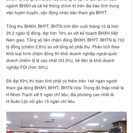
ngành BHXH và cả hệ thống chính trị trên địa bàn tỉnh trong
việc tuyên truyền, vận động nhân dân tham gia BHYT.
Tổng thu BHXH, BHYT, BHTN tính đến cuối tháng 10 là hơn
20,2 ngàn tỷ đồng, đạt hơn 76% so với kế hoạch BHXH Việt
Nam giao. Tổng số tiền chậm đóng BHXH, BHYT, BHTN là 733
tỷ đồng (chiếm 2,8%) so với tổng số phải thu. Phân tích theo
khối loại hình chậm đóng thì khối doanh nghiệp ngoài quốc
doanh chiếm tỷ lệ cao nhất (53,9%), kế đến là khối doanh
nghiệp FDI (hơn 30%).
Để đạt 93% thì toàn tỉnh phải có thêm trên 146 ngàn người
tham gia đóng BHXH, BHYT, BHTN nữa. Trong đó thấp nhất là
H.Nhơn Trạch với 5 ngàn chỉ tiêu; địa phương cao nhất là
H.Xuân Lộc vối gần 15 ngàn chỉ tiêu.