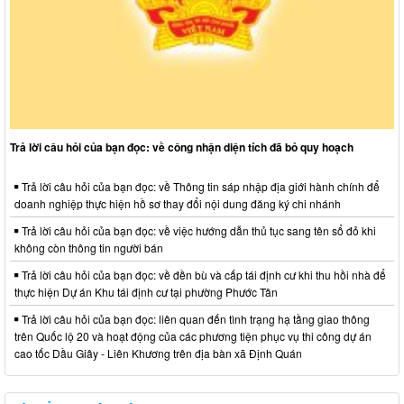
Trả lời câu hỏi của bạn đọc: về công nhận diện tích đã bỏ quy hoạch
Trả lời câu hỏi của bạn đọc: về Thông tin sáp nhập địa giới hành chính để
doanh nghiệp thực hiện hồ sơ thay đổi nội dung đăng ký chi nhánh
Trả lời câu hỏi của bạn đọc: về việc hướng dẫn thủ tục sang tên sổ đỏ khi
không còn thông tin người bán
Trả lời câu hỏi của bạn đọc: về đền bù và cấp tái định cư khi thu hồi nhà để
thực hiện Dự án Khu tái định cư tại phường Phước Tân
Trả lời câu hỏi của bạn đọc: liên quan đến tình trạng hạ tầng giao thông
trên Quốc lộ 20 và hoạt động của các phương tiện phục vụ thi công dự án
cao tốc Dầu Giây - Liên Khương trên địa bàn xã Định Quán