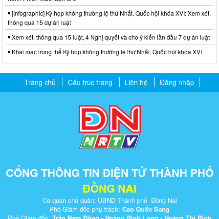
[Infographic] Kỳ họp không thường lệ thứ Nhất, Quốc hội khóa XVI: Xem xét,
thông qua 15 dự án luật
Xem xét, thông qua 15 luật, 4 Nghị quyết và cho ý kiến lần đầu 7 dự án luật
Khai mạc trọng thể Kỳ họp không thường lệ thứ Nhất, Quốc hội khóa XVI
Trang chủ
Cấu trúc trang
Liên hệ
Đăng nhập
CỔNG THÔNG TIN ĐIỆN TỬ THÀNH PHỐ
ĐỒNG NAI
Cơ quan chủ quản: UBND Thành phố Đồng Nai
Phó Giám đốc phụ trách:
Cao Quốc Sang
Phó Giám đốc:
Trần Nam Đông - Hoàng Bình Long - Hoàng Thị Bích