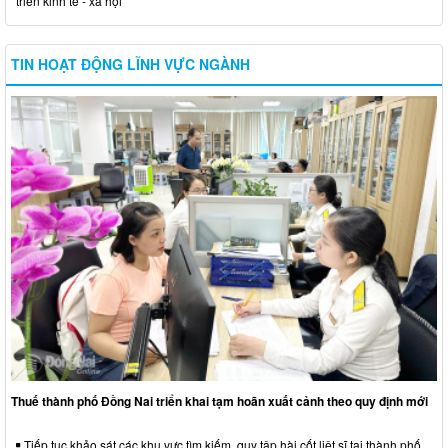
triển kinh tế - xã hội
TIN HOẠT ĐỘNG LĨNH VỰC NGÀNH
Thuế thành phố Đồng Nai triển khai tạm hoãn xuất cảnh theo quy định mới
Tiếp tục khảo sát các khu vực tìm kiếm, quy tập hài cốt liệt sĩ tại thành phố