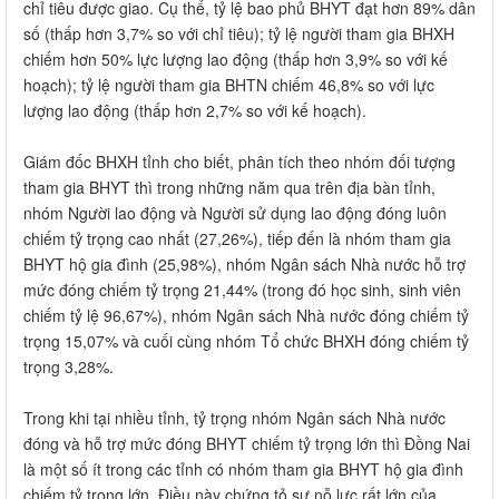
chỉ tiêu được giao. Cụ thể, tỷ lệ bao phủ BHYT đạt hơn 89% dân
số (thấp hơn 3,7% so với chỉ tiêu); tỷ lệ người tham gia BHXH
chiếm hơn 50% lực lượng lao động (thấp hơn 3,9% so với kế
hoạch); tỷ lệ người tham gia BHTN chiếm 46,8% so với lực
lượng lao động (thấp hơn 2,7% so với kế hoạch).
Giám đốc BHXH tỉnh cho biết, phân tích theo nhóm đối tượng
tham gia BHYT thì trong những năm qua trên địa bàn tỉnh,
nhóm Người lao động và Người sử dụng lao động đóng luôn
chiếm tỷ trọng cao nhất (27,26%), tiếp đến là nhóm tham gia
BHYT hộ gia đình (25,98%), nhóm Ngân sách Nhà nước hỗ trợ
mức đóng chiếm tỷ trọng 21,44% (trong đó học sinh, sinh viên
chiếm tỷ lệ 96,67%), nhóm Ngân sách Nhà nước đóng chiếm tỷ
trọng 15,07% và cuối cùng nhóm Tổ chức BHXH đóng chiếm tỷ
trọng 3,28%.
Trong khi tại nhiều tỉnh, tỷ trọng nhóm Ngân sách Nhà nước
đóng và hỗ trợ mức đóng BHYT chiếm tỷ trọng lớn thì Đồng Nai
là một số ít trong các tỉnh có nhóm tham gia BHYT hộ gia đình
chiếm tỷ trọng lớn. Điều này chứng tỏ sự nỗ lực rất lớn của