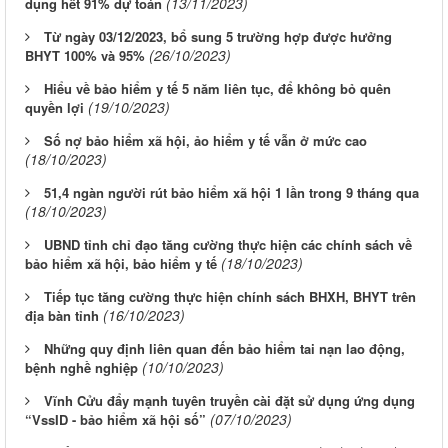
(13/11/2023)
dụng hết 91% dự toán
Từ ngày 03/12/2023, bổ sung 5 trường hợp được hưởng
(26/10/2023)
BHYT 100% và 95%
Hiểu về bảo hiểm y tế 5 năm liên tục, để không bỏ quên
(19/10/2023)
quyền lợi
Số nợ bảo hiểm xã hội, ảo hiểm y tế vẫn ở mức cao
(18/10/2023)
51,4 ngàn người rút bảo hiểm xã hội 1 lần trong 9 tháng qua
(18/10/2023)
UBND tỉnh chỉ đạo tăng cường thực hiện các chính sách về
(18/10/2023)
bảo hiểm xã hội, bảo hiểm y tế
Tiếp tục tăng cường thực hiện chính sách BHXH, BHYT trên
(16/10/2023)
địa bàn tỉnh
Những quy định liên quan đến bảo hiểm tai nạn lao động,
(10/10/2023)
bệnh nghề nghiệp
Vĩnh Cửu đẩy mạnh tuyên truyền cài đặt sử dụng ứng dụng
(07/10/2023)
“VssID - bảo hiểm xã hội số”