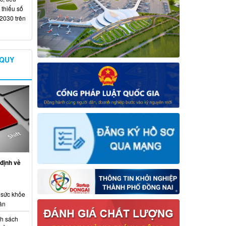
 thiểu số
 2030 trên
 QUY
định về
 sức khỏe
ân
nh sách