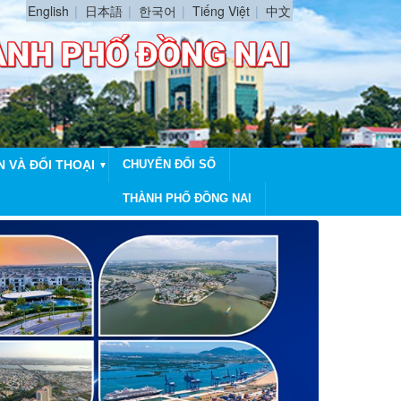
English
日本語
한국어
Tiếng Việt
中文
N VÀ ĐỐI THOẠI
CHUYỂN ĐỔI SỐ
▼
THÀNH PHỐ ĐỒNG NAI