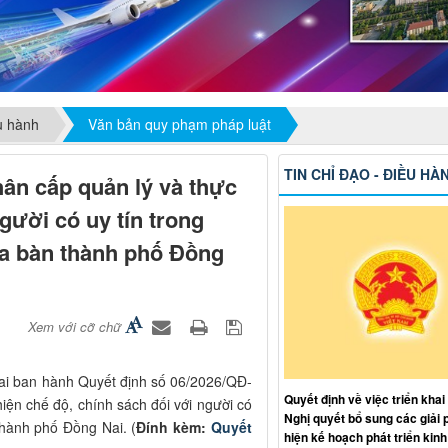
ều hành
Văn bản quy phạm pháp luật
TIN CHỈ ĐẠO - ĐIỀU HÀ
ân cấp quản lý và thực
gười có uy tín trong
địa bàn thành phố Đồng
Xem với cỡ chữ
ai ban hành Quyết định số 06/2026/QĐ-
Quyết định về việc triển khai
ện chế độ, chính sách đối với người có
Nghị quyết bổ sung các giải 
thành phố Đồng Nai. (
Đính kèm:
Quyết
hiện kế hoạch phát triển kinh 