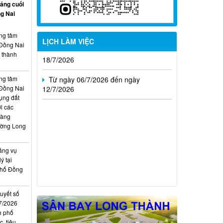
háng cuối
Từ ngày 20/7/2026 đến ngày
g Nai
26/7/2026
ung tâm
Từ ngày 13/7/2026 đến ngày
LỊCH LÀM VIỆC
 Đồng Nai
18/7/2026
, thành
Từ ngày 06/7/2026 đến ngày
12/7/2026
ung tâm
 Đồng Nai
ụng đất
i các
hàng
ường Long
ảng vụ
ý tại
phố Đồng
quyết số
7/2026
h phố
, tiêu