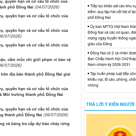
ụ, quyền hạn và cơ cấu tổ chức của
Tiếp tục khảo sát các khu vự
(04/07/2026)
hành phố Đồng Nai
kiếm, quy tập hài cốt liệt sĩ tạ
ụ, quyền hạn và cơ cấu tổ chức của
phố Đồng Nai
Ủy ban MTTQ Việt Nam thà
ụ, quyền hạn và cơ cấu tổ chức của
Đồng Nai và các cơ quan, đơ
06/07/2026)
mừng ngày truyền thống ngà
giáo của Đảng
ụ, quyền hạn và cơ cấu tổ chức của
Đồng Nai có 2 cá nhân đượ
Ban Chấp hành Hội Chữ thập
ận, cắm mốc chỉ giới phạm vi bảo vệ
Nam nhiệm kỳ 2026-2031
06/07/2026)
Tập huấn pháp luật tiếp côn
trên địa bàn thành phố Đồng Nai giai
khiếu nại, tố cáo, phòng, ch
nhũng
ụ, quyền hạn và cơ cấu tổ chức của
và Môi trường thành phố Đồng Nai
TRẢ LỜI Ý KIẾN NGƯỜI
ụ, quyền hạn và cơ cấu tổ chức của
(06/07/2026)
ng thành phố Đồng Nai
ng và bảng tra cấp dự báo cháy rừng