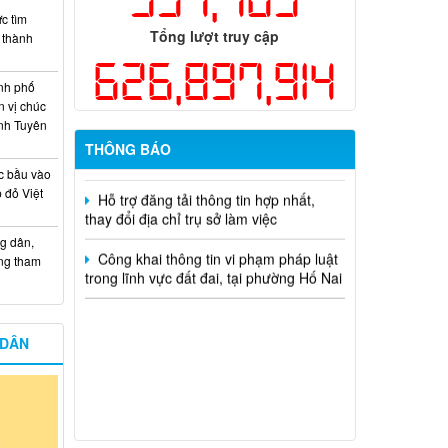
hiện năm 2026 (đợt 1) lần 3
c tìm
Tổng lượt truy cập
i thành
Kế hoạch Thông tin, tuyên truyền triển
626,897,914
khai Kế hoạch Khám sức khỏe định kỳ
hoặc khám sàng lọc miễn phí ít nhất mỗi
nh phố
năm một lần cho người dân trên địa bàn
n vị chúc
thành phố Đồng Nai
nh Tuyên
THÔNG BÁO
Hỗ trợ đăng tải thông tin hợp nhất,
c bầu vào
thay đổi địa chỉ trụ sở làm việc
 đỏ Việt
Công khai thông tin vi phạm pháp luật
trong lĩnh vực đất đai, tại phường Hố Nai
g dân,
ống tham
 DÂN