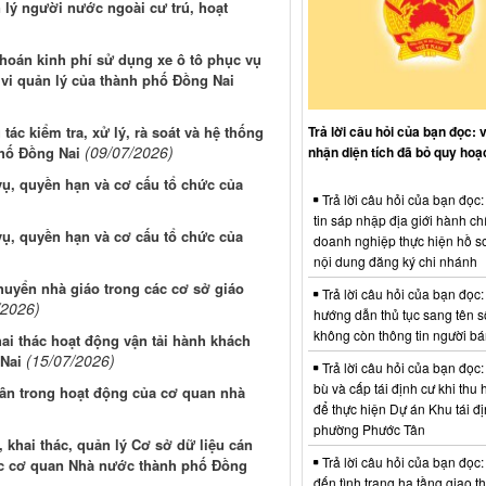
lý người nước ngoài cư trú, hoạt
hoán kinh phí sử dụng xe ô tô phục vụ
 vi quản lý của thành phố Đồng Nai
Trả lời câu hỏi của bạn đọc: 
ác kiểm tra, xử lý, rà soát và hệ thống
(09/07/2026)
nhận diện tích đã bỏ quy hoạ
phố Đồng Nai
ụ, quyền hạn và cơ cấu tổ chức của
Trả lời câu hỏi của bạn đọc
tin sáp nhập địa giới hành ch
ụ, quyền hạn và cơ cấu tổ chức của
doanh nghiệp thực hiện hồ sơ
nội dung đăng ký chi nhánh
huyển nhà giáo trong các cơ sở giáo
Trả lời câu hỏi của bạn đọc:
/2026)
hướng dẫn thủ tục sang tên s
không còn thông tin người b
hai thác hoạt động vận tải hành khách
(15/07/2026)
 Nai
Trả lời câu hỏi của bạn đọc:
bù và cấp tái định cư khi thu 
hân trong hoạt động của cơ quan nhà
để thực hiện Dự án Khu tái đị
phường Phước Tân
 khai thác, quản lý Cơ sở dữ liệu cán
Trả lời câu hỏi của bạn đọc:
ác cơ quan Nhà nước thành phố Đồng
đến tình trạng hạ tầng giao t