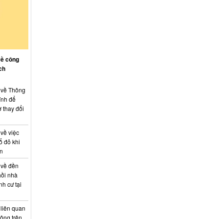
về công
ch
: về Thông
ính để
 thay đổi
 về việc
ổ đỏ khi
án
 về đền
hồi nhà
nh cư tại
 liên quan
hông trên