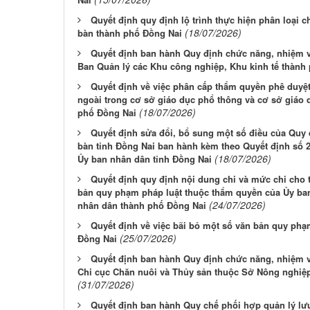
Quyết định quy định lộ trình thực hiện phân loại ch
(18/07/2026)
bàn thành phố Đồng Nai
Quyết định ban hành Quy định chức năng, nhiệm v
Ban Quản lý các Khu công nghiệp, Khu kinh tế thành
Quyết định về việc phân cấp thẩm quyền phê duyệ
ngoài trong cơ sở giáo dục phổ thông và cơ sở giáo 
(18/07/2026)
phố Đồng Nai
Quyết định sửa đổi, bổ sung một số điều của Quy 
bàn tỉnh Đồng Nai ban hành kèm theo Quyết định số 
(18/07/2026)
Ủy ban nhân dân tỉnh Đồng Nai
Quyết định quy định nội dung chi và mức chi cho
bản quy phạm pháp luật thuộc thẩm quyền của Ủy ban
(24/07/2026)
nhân dân thành phố Đồng Nai
Quyết định về việc bãi bỏ một số văn bản quy phạ
(25/07/2026)
Đồng Nai
Quyết định ban hành Quy định chức năng, nhiệm v
Chi cục Chăn nuôi và Thủy sản thuộc Sở Nông nghiệ
(31/07/2026)
Quyết định ban hành Quy chế phối hợp quản lý lư