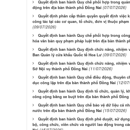
Quyết định ban hành Quy chế phối hợp trong quản 
(07/07/2026)
động trên địa bàn thành phố Đồng Nai
Quyết định phân cấp thẩm quyền quyết định việc k
công tác tại các cơ quan, tổ chức, đơn vị thuộc phạm
(09/07/2026)
Quyết định ban hành Quy chế phối hợp trong công t
hóa văn bản quy phạm pháp luật trên địa bàn thành 
Quyết định ban hành Quy định chức năng, nhiệm v
(09/07/2026)
Ban Quản lý cửa khẩu Quốc tế Hoa Lư
Quyết định ban hành Quy định chức năng, nhiệm v
(11/07/2026)
Sở Nội vụ thành phố Đồng Nai
Quyết định ban hành Quy chế điều động, thuyên c
(12/07
dục công lập trên địa bàn thành phố Đồng Nai
Quyết định ban hành Quy định tổ chức, quản lý, k
công cộng bằng xe buýt trên địa bàn thành phố Đồng
Quyết định ban hành Quy chế bảo vệ dữ liệu cá n
(15/07/2026)
nước trên địa bàn thành phố Đồng Nai
Quyết định ban hành Quy định phê duyệt, sử dụng,
bộ, công chức, viên chức và người lao động trong c
(15/07/2026)
Nai