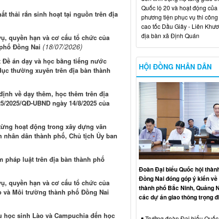
Quốc lộ 20 và hoạt động của
ất thải rắn sinh hoạt tại nguồn trên địa
phương tiện phục vụ thi công
cao tốc Dầu Giây - Liên Khươ
địa bàn xã Định Quán
ụ, quyền hạn và cơ cấu tổ chức của
(18/07/2026)
 phố Đồng Nai
t Đề án dạy và học bằng tiếng nước
HỘI ĐỒNG NHÂN DÂN
dục thường xuyên trên địa bàn thành
định về dạy thêm, học thêm trên địa
25/2025/QĐ-UBND ngày 14/8/2025 của
 từng hoạt động trong xây dựng văn
 nhân dân thành phố, Chủ tịch Ủy ban
m pháp luật trên địa bàn thành phố
Đoàn Đại biểu Quốc hội thàn
Đồng Nai đóng góp ý kiến về 
ụ, quyền hạn và cơ cấu tổ chức của
thành phố Bắc Ninh, Quảng N
p và Môi trường thành phố Đồng Nai
các dự án giao thông trọng 
u học sinh Lào và Campuchia đến học
Trưởng đoàn Đại biểu Quốc