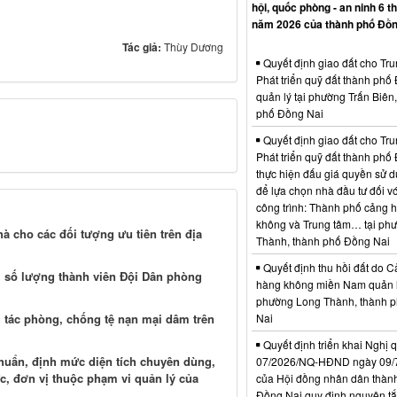
hội, quốc phòng - an ninh 6 t
năm 2026 của thành phố Đồn
Tác giả:
Thùy Dương
Quyết định giao đất cho Tr
Phát triển quỹ đất thành phố
quản lý tại phường Trấn Biên
phố Đồng Nai
Quyết định giao đất cho Tr
Phát triển quỹ đất thành phố
thực hiện đấu giá quyền sử d
để lựa chọn nhà đầu tư đối vớ
công trình: Thành phố cảng 
không và Trung tâm… tại ph
à cho các đối tượng ưu tiên trên địa
Thành, thành phố Đồng Nai
Quyết định thu hồi đất do C
, số lượng thành viên Đội Dân phòng
hàng không miền Nam quản l
phường Long Thành, thành 
 tác phòng, chống tệ nạn mại dâm trên
Nai
Quyết định triển khai Nghị 
huẩn, định mức diện tích chuyên dùng,
07/2026/NQ-HĐND ngày 09/
ức, đơn vị thuộc phạm vi quản lý của
của Hội đồng nhân dân thàn
Đồng Nai quy định nguyên tắc