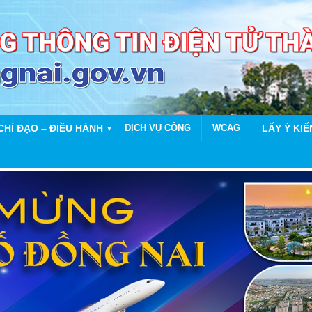
CHỈ ĐẠO – ĐIỀU HÀNH
DỊCH VỤ CÔNG
WCAG
LẤY Ý KIẾ
▼