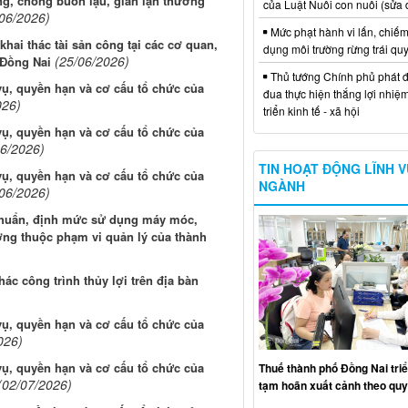
ng, chống buôn lậu, gian lận thương
của Luật Nuôi con nuôi (sửa 
/06/2026)
Mức phạt hành vi lấn, chiếm
hai thác tài sản công tại các cơ quan,
dụng môi trường rừng trái qu
(25/06/2026)
 Đồng Nai
Thủ tướng Chính phủ phát đ
ụ, quyền hạn và cơ cấu tổ chức của
đua thực hiện thắng lợi nhiệ
026)
triển kinh tế - xã hội
ụ, quyền hạn và cơ cấu tổ chức của
06/2026)
TIN HOẠT ĐỘNG LĨNH 
ụ, quyền hạn và cơ cấu tổ chức của
NGÀNH
/06/2026)
 chuẩn, định mức sử dụng máy móc,
ương thuộc phạm vi quản lý của thành
c công trình thủy lợi trên địa bàn
ụ, quyền hạn và cơ cấu tổ chức của
026)
ụ, quyền hạn và cơ cấu tổ chức của
Thuế thành phố Đồng Nai triể
(02/07/2026)
tạm hoãn xuất cảnh theo quy