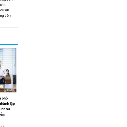
 các
 dự án
ng trên
h phố
thành lập
inh và
điểm
 hội