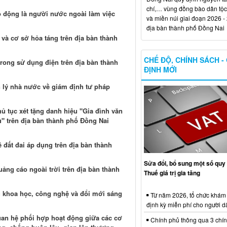
chí,… vùng đồng bào dân tộc
o động là người nước ngoài làm việc
và miền núi giai đoạn 2026 -
địa bàn thành phố Đồng Nai
và cơ sở hỏa táng trên địa bàn thành
CHẾ ĐỘ, CHÍNH SÁCH -
trong sử dụng điện trên địa bàn thành
ĐỊNH MỚI
 lý nhà nước về giám định tư pháp
hủ tục xét tặng danh hiệu "Gia đình văn
u" trên địa bàn thành phố Đồng Nai
ề đất đai áp dụng trên địa bàn thành
Sửa đổi, bổ sung một số quy 
ảng cáo ngoài trời trên địa bàn thành
Thuế giá trị gia tăng
 khoa học, công nghệ và đổi mới sáng
Từ năm 2026, tổ chức khám
định kỳ miễn phí cho người d
uan hệ phối hợp hoạt động giữa các cơ
Chính phủ thông qua 3 chí