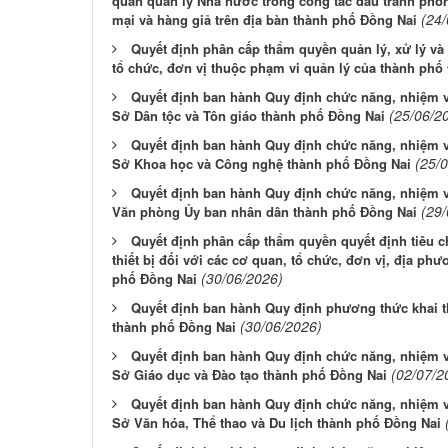
quan quản lý Nhà nước trong công tác đấu tranh phò
(24
mại và hàng giả trên địa bàn thành phố Đồng Nai
Quyết định phân cấp thẩm quyền quản lý, xử lý và k
tổ chức, đơn vị thuộc phạm vi quản lý của thành phố
Quyết định ban hành Quy định chức năng, nhiệm v
(25/06/2
Sở Dân tộc và Tôn giáo thành phố Đồng Nai
Quyết định ban hành Quy định chức năng, nhiệm v
(25/
Sở Khoa học và Công nghệ thành phố Đồng Nai
Quyết định ban hành Quy định chức năng, nhiệm v
(29
Văn phòng Ủy ban nhân dân thành phố Đồng Nai
Quyết định phân cấp thẩm quyền quyết định tiêu
thiết bị đối với các cơ quan, tổ chức, đơn vị, địa ph
(30/06/2026)
phố Đồng Nai
Quyết định ban hành Quy định phương thức khai thá
(30/06/2026)
thành phố Đồng Nai
Quyết định ban hành Quy định chức năng, nhiệm v
(02/07/2
Sở Giáo dục và Đào tạo thành phố Đồng Nai
Quyết định ban hành Quy định chức năng, nhiệm v
Sở Văn hóa, Thể thao và Du lịch thành phố Đồng Nai