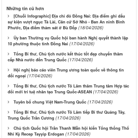
Những tin cũ hơn
[Chuỗi Infographic] Địa chỉ đỏ Đồng Nai: Địa điểm ghi dấu
sự kiện vượt ngục Tà Lài, Căn cứ Sở Nhỏ - Ban An ninh Bình
(18/04/2026)
Phước, Địa điểm thảm sát ở Bù Đốp
Ủy ban Thường vụ Quốc hội ban hành Nghị quyết thành lập
(17/04/2026)
10 phường thuộc tỉnh Đồng Nai
Tổng Bí thư, Chủ tịch nước kết thúc tốt đẹp chuyến thăm
(17/04/2026)
cấp Nhà nước đến Trung Quốc
Hội nghị báo cáo viên Trung ương toàn quốc về thông tin
(17/04/2026)
đối ngoại
Tổng Bí thư, Chủ tịch nước Tô Lâm thăm Trung tâm Hợp tác
(17/04/2026)
đổi mới trí tuệ nhân tạo Trung Quốc-ASEAN
(17/04/2026)
Tuyên bố chung Việt Nam-Trung Quốc
Tổng Bí thư, Chủ tịch nước Tô Lâm tiếp Bí thư Quảng Tây,
(17/04/2026)
Trung Quốc Trần Cương
Chủ tịch Quốc hội Trần Thanh Mẫn hội kiến Tổng thống Thổ
(17/04/2026)
Nhĩ Kỳ Recep Tayyip Erdogan