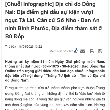
[Chuỗi Infographic] Địa chỉ đỏ Đồng
Nai: Địa điểm ghi dấu sự kiện vượt
ngục Tà Lài, Căn cứ Sở Nhỏ - Ban An
ninh Bình Phước, Địa điểm thảm sát ở
Bù Đốp
Thứ bảy - 18/04/2026 13:22
Xem với cỡ chữ
Hướng tới kỷ niệm 51 năm Ngày Giải phóng miền Nam,
thống nhất đất nước (30-4-1975 - 30-4-2026), Báo Đồng Nai
Online trân trọng giới thiệu đến bạn đọc chuỗi infographic
đặc biệt với nội dung “Tháng Tư lịch sử - Tìm về Địa chỉ
đỏ Đồng Nai”.
Đứng trước ngưỡng cửa trở thành thành phố trực thuộc Trung
ương, Đồng Nai không chỉ khẳng định vị thế là "đầu tàu" kinh tế
năng động mà còn là vùng đất gìn giữ vẹn nguyên những giá trị
tinh thần ý nghĩa của vùng đất hơn 325 năm văn hiến. Những