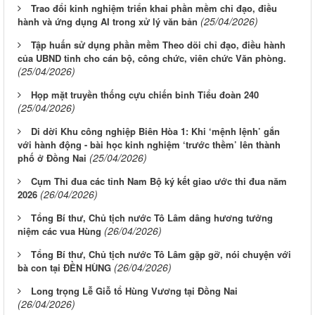
Trao đổi kinh nghiệm triển khai phần mềm chỉ đạo, điều
(25/04/2026)
hành và ứng dụng AI trong xử lý văn bản
Tập huấn sử dụng phần mềm Theo dõi chỉ đạo, điều hành
của UBND tỉnh cho cán bộ, công chức, viên chức Văn phòng.
(25/04/2026)
Họp mặt truyền thống cựu chiến binh Tiểu đoàn 240
(25/04/2026)
Di dời Khu công nghiệp Biên Hòa 1: Khi ‘mệnh lệnh’ gắn
với hành động - bài học kinh nghiệm ‘trước thềm’ lên thành
(25/04/2026)
phố ở Đồng Nai
Cụm Thi đua các tỉnh Nam Bộ ký kết giao ước thi đua năm
(26/04/2026)
2026
Tổng Bí thư, Chủ tịch nước Tô Lâm dâng hương tưởng
(26/04/2026)
niệm các vua Hùng
Tổng Bí thư, Chủ tịch nước Tô Lâm gặp gỡ, nói chuyện với
(26/04/2026)
bà con tại ĐỀN HÙNG
Long trọng Lễ Giỗ tổ Hùng Vương tại Đồng Nai
(26/04/2026)