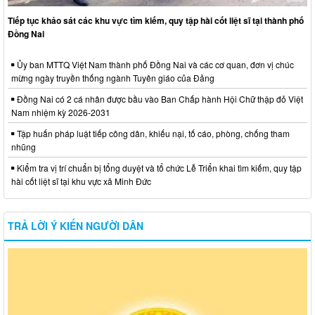
Tiếp tục khảo sát các khu vực tìm kiếm, quy tập hài cốt liệt sĩ tại thành phố
Đồng Nai
Ủy ban MTTQ Việt Nam thành phố Đồng Nai và các cơ quan, đơn vị chúc
mừng ngày truyền thống ngành Tuyên giáo của Đảng
Đồng Nai có 2 cá nhân được bầu vào Ban Chấp hành Hội Chữ thập đỏ Việt
Nam nhiệm kỳ 2026-2031
Tập huấn pháp luật tiếp công dân, khiếu nại, tố cáo, phòng, chống tham
nhũng
Kiểm tra vị trí chuẩn bị tổng duyệt và tổ chức Lễ Triển khai tìm kiếm, quy tập
hài cốt liệt sĩ tại khu vực xã Minh Đức
TRẢ LỜI Ý KIẾN NGƯỜI DÂN