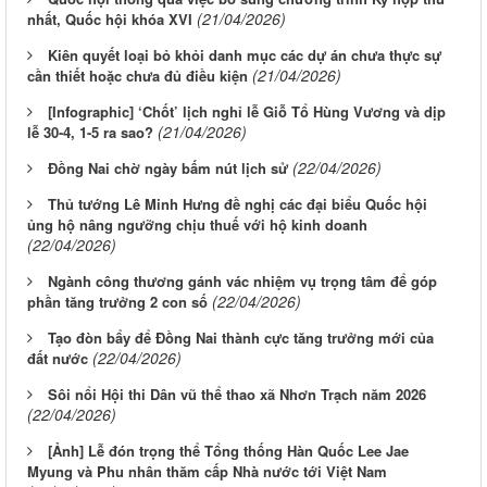
(21/04/2026)
nhất, Quốc hội khóa XVI
Kiên quyết loại bỏ khỏi danh mục các dự án chưa thực sự
(21/04/2026)
cần thiết hoặc chưa đủ điều kiện
[Infographic] ‘Chốt’ lịch nghỉ lễ Giỗ Tổ Hùng Vương và dịp
(21/04/2026)
lễ 30-4, 1-5 ra sao?
(22/04/2026)
Đồng Nai chờ ngày bấm nút lịch sử
Thủ tướng Lê Minh Hưng đề nghị các đại biểu Quốc hội
ủng hộ nâng ngưỡng chịu thuế với hộ kinh doanh
(22/04/2026)
Ngành công thương gánh vác nhiệm vụ trọng tâm để góp
(22/04/2026)
phần tăng trưởng 2 con số
Tạo đòn bẩy để Đồng Nai thành cực tăng trưởng mới của
(22/04/2026)
đất nước
Sôi nổi Hội thi Dân vũ thể thao xã Nhơn Trạch năm 2026
(22/04/2026)
[Ảnh] Lễ đón trọng thể Tổng thống Hàn Quốc Lee Jae
Myung và Phu nhân thăm cấp Nhà nước tới Việt Nam