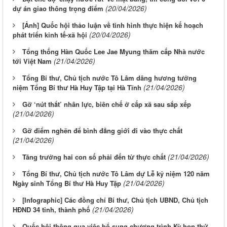
(20/04/2026)
dự án giao thông trọng điểm
[Ảnh] Quốc hội thảo luận về tình hình thực hiện kế hoạch
(20/04/2026)
phát triển kinh tế-xã hội
Tổng thống Hàn Quốc Lee Jae Myung thăm cấp Nhà nước
(21/04/2026)
tới Việt Nam
Tổng Bí thư, Chủ tịch nước Tô Lâm dâng hương tưởng
(21/04/2026)
niệm Tổng Bí thư Hà Huy Tập tại Hà Tĩnh
Gỡ ‘nút thắt’ nhân lực, biên chế ở cấp xã sau sắp xếp
(21/04/2026)
Gỡ điểm nghẽn để bình đẳng giới đi vào thực chất
(21/04/2026)
(21/04/2026)
Tăng trưởng hai con số phải đến từ thực chất
Tổng Bí thư, Chủ tịch nước Tô Lâm dự Lễ kỷ niệm 120 năm
(21/04/2026)
Ngày sinh Tổng Bí thư Hà Huy Tập
[Infographic] Các đồng chí Bí thư, Chủ tịch UBND, Chủ tịch
(21/04/2026)
HĐND 34 tỉnh, thành phố
Quốc hội thông qua việc bổ sung chương trình Kỳ họp thứ