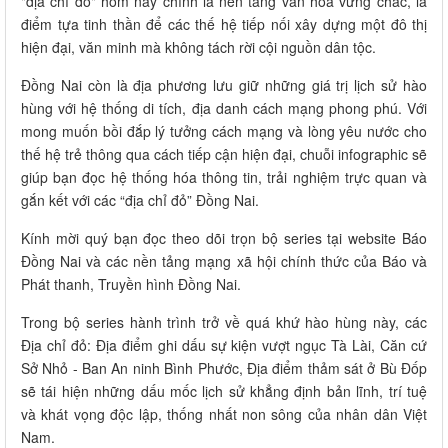
"địa chỉ đỏ" hôm nay chính là nền tảng văn hóa vững chắc, là
điểm tựa tinh thần để các thế hệ tiếp nối xây dựng một đô thị
hiện đại, văn minh mà không tách rời cội nguồn dân tộc.
Đồng Nai còn là địa phương lưu giữ những giá trị lịch sử hào
hùng với hệ thống di tích, địa danh cách mạng phong phú. Với
mong muốn bồi đắp lý tưởng cách mạng và lòng yêu nước cho
thế hệ trẻ thông qua cách tiếp cận hiện đại, chuỗi infographic sẽ
giúp bạn đọc hệ thống hóa thông tin, trải nghiệm trực quan và
gắn kết với các “địa chỉ đỏ” Đồng Nai.
Kính mời quý bạn đọc theo dõi trọn bộ series tại website Báo
Đồng Nai và các nền tảng mạng xã hội chính thức của Báo và
Phát thanh, Truyền hình Đồng Nai.
Trong bộ series hành trình trở về quá khứ hào hùng này, các
Địa chỉ đỏ: Địa điểm ghi dấu sự kiện vượt ngục Tà Lài, Căn cứ
Sở Nhỏ - Ban An ninh Bình Phước, Địa điểm thảm sát ở Bù Đốp
sẽ tái hiện những dấu mốc lịch sử khẳng định bản lĩnh, trí tuệ
và khát vọng độc lập, thống nhất non sông của nhân dân Việt
Nam.