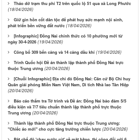
Tháo dỡ trạm thu phí T2 trên quốc lộ 51 qua xã Long Phước
(18/04/2026)
Giữ gìn hồn cốt dân tộc để phát huy sức mạnh nội sinh,
(18/04/2026)
phát triển bền vững đất nước
[Infographic] Đồng Nai chính thức có 10 phường mới từ
(19/04/2026)
ngày 30-4-2026
(19/04/2026)
Công bố 309 bến cảng và 14 cảng dầu khí
Trình Quốc hội Đề án thành lập thành phố Đồng Nai trực
(20/04/2026)
thuộc Trung ương
[Chuỗi Infographic] Địa chỉ đỏ Đồng Nai: Căn cứ Bộ Chỉ huy
Quân giải phóng Miền Nam Việt Nam, Di tích Nhà lao Tân Hiệp
(20/04/2026)
Báo cáo thẩm tra Tờ trình và Đề án: Đồng Nai bảo đảm 5/5
điều kiện và 7/7 tiêu chuẩn thành lập thành phố trực thuộc
(20/04/2026)
Trung ương
Thành lập thành phố Đồng Nai trực thuộc Trung ương:
(20/04/2026)
"Chiếc áo mới" cho cực tăng trưởng chiến lược
Bật chế độ 'chạy nước rút' về mặt bằng, thi công đối với 6