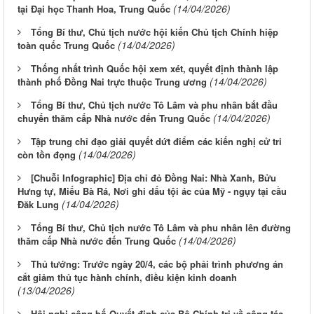
(14/04/2026)
tại Đại học Thanh Hoa, Trung Quốc
Tổng Bí thư, Chủ tịch nước hội kiến Chủ tịch Chính hiệp
(14/04/2026)
toàn quốc Trung Quốc
Thống nhất trình Quốc hội xem xét, quyết định thành lập
(14/04/2026)
thành phố Đồng Nai trực thuộc Trung ương
Tổng Bí thư, Chủ tịch nước Tô Lâm và phu nhân bắt đầu
(14/04/2026)
chuyến thăm cấp Nhà nước đến Trung Quốc
Tập trung chỉ đạo giải quyết dứt điểm các kiến nghị cử tri
(14/04/2026)
còn tồn đọng
[Chuỗi Infographic] Địa chỉ đỏ Đồng Nai: Nhà Xanh, Bửu
Hưng tự, Miếu Bà Rá, Nơi ghi dấu tội ác của Mỹ - ngụy tại cầu
(14/04/2026)
Đăk Lung
Tổng Bí thư, Chủ tịch nước Tô Lâm và phu nhân lên đường
(14/04/2026)
thăm cấp Nhà nước đến Trung Quốc
Thủ tướng: Trước ngày 20/4, các bộ phải trình phương án
cắt giảm thủ tục hành chính, điều kiện kinh doanh
(13/04/2026)
Hội nghị công bố Quyết định của Bộ Chính trị về công tác