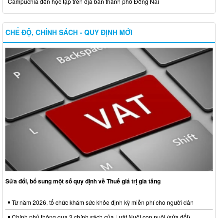
Campuchia đến học tập trên địa bàn thành phố Đồng Nai
CHẾ ĐỘ, CHÍNH SÁCH - QUY ĐỊNH MỚI
Sửa đổi, bổ sung một số quy định về Thuế giá trị gia tăng
Từ năm 2026, tổ chức khám sức khỏe định kỳ miễn phí cho người dân
Chính phủ thông qua 3 chính sách của Luật Nuôi con nuôi (sửa đổi)