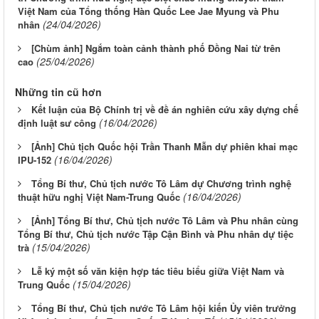
Việt Nam của Tổng thống Hàn Quốc Lee Jae Myung và Phu
(24/04/2026)
nhân
[Chùm ảnh] Ngắm toàn cảnh thành phố Đồng Nai từ trên
(25/04/2026)
cao
Những tin cũ hơn
Kết luận của Bộ Chính trị về đề án nghiên cứu xây dựng chế
(16/04/2026)
định luật sư công
[Ảnh] Chủ tịch Quốc hội Trần Thanh Mẫn dự phiên khai mạc
(16/04/2026)
IPU-152
Tổng Bí thư, Chủ tịch nước Tô Lâm dự Chương trình nghệ
(16/04/2026)
thuật hữu nghị Việt Nam-Trung Quốc
[Ảnh] Tổng Bí thư, Chủ tịch nước Tô Lâm và Phu nhân cùng
Tổng Bí thư, Chủ tịch nước Tập Cận Bình và Phu nhân dự tiệc
(15/04/2026)
trà
Lễ ký một số văn kiện hợp tác tiêu biểu giữa Việt Nam và
(15/04/2026)
Trung Quốc
Tổng Bí thư, Chủ tịch nước Tô Lâm hội kiến Ủy viên trưởng