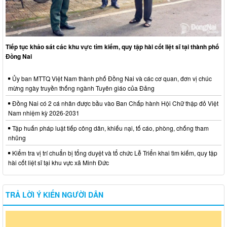
Tiếp tục khảo sát các khu vực tìm kiếm, quy tập hài cốt liệt sĩ tại thành phố
Đồng Nai
Ủy ban MTTQ Việt Nam thành phố Đồng Nai và các cơ quan, đơn vị chúc
mừng ngày truyền thống ngành Tuyên giáo của Đảng
Đồng Nai có 2 cá nhân được bầu vào Ban Chấp hành Hội Chữ thập đỏ Việt
Nam nhiệm kỳ 2026-2031
Tập huấn pháp luật tiếp công dân, khiếu nại, tố cáo, phòng, chống tham
nhũng
Kiểm tra vị trí chuẩn bị tổng duyệt và tổ chức Lễ Triển khai tìm kiếm, quy tập
hài cốt liệt sĩ tại khu vực xã Minh Đức
TRẢ LỜI Ý KIẾN NGƯỜI DÂN