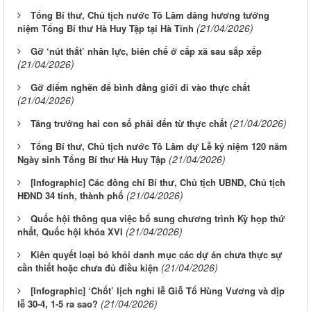
Tổng Bí thư, Chủ tịch nước Tô Lâm dâng hương tưởng
(21/04/2026)
niệm Tổng Bí thư Hà Huy Tập tại Hà Tĩnh
Gỡ ‘nút thắt’ nhân lực, biên chế ở cấp xã sau sắp xếp
(21/04/2026)
Gỡ điểm nghẽn để bình đẳng giới đi vào thực chất
(21/04/2026)
(21/04/2026)
Tăng trưởng hai con số phải đến từ thực chất
Tổng Bí thư, Chủ tịch nước Tô Lâm dự Lễ kỷ niệm 120 năm
(21/04/2026)
Ngày sinh Tổng Bí thư Hà Huy Tập
[Infographic] Các đồng chí Bí thư, Chủ tịch UBND, Chủ tịch
(21/04/2026)
HĐND 34 tỉnh, thành phố
Quốc hội thông qua việc bổ sung chương trình Kỳ họp thứ
(21/04/2026)
nhất, Quốc hội khóa XVI
Kiên quyết loại bỏ khỏi danh mục các dự án chưa thực sự
(21/04/2026)
cần thiết hoặc chưa đủ điều kiện
[Infographic] ‘Chốt’ lịch nghỉ lễ Giỗ Tổ Hùng Vương và dịp
(21/04/2026)
lễ 30-4, 1-5 ra sao?