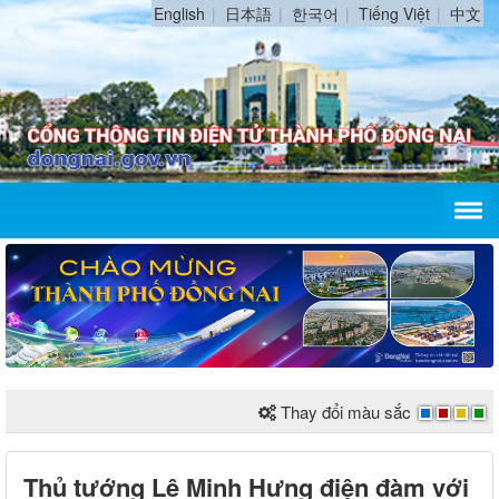
English
日本語
한국어
Tiếng Việt
中文
Thay đổi màu sắc
Thủ tướng Lê Minh Hưng điện đàm với