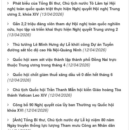
Phát biểu của Tổng Bí thư, Chủ tịch nước Tô Lâm tại Hội
nghị toàn quốc quán triệt thực hiện Nghị quyết Hội nghị Trung
(13/04/2026)
ương 2, khóa XIV
Gần 2,2 triệu đảng viên tham dự Hội nghị toàn quốc nghiên
cứu, học tập và triển khai thực hiện Nghị quyết Trung ương 2
(13/04/2026)
Thủ tướng Lê Minh Hưng dự Lễ khởi công Dự án Tuyến
(12/04/2026)
đường sắt tốc độ cao Hà Nội-Quảng Ninh
Quốc hội xem xét việc thành lập thành phố Đồng Nai trực
(12/04/2026)
thuộc Trung ương trong tháng 4
Quốc hội chốt giảm thuế xăng dầu về 0 đến hết tháng 6
(12/04/2026)
Chủ tịch Quốc hội Trần Thanh Mẫn hội kiến Giáo hoàng Tòa
(12/04/2026)
thánh Vatican Leo XIV
Công bố 90 Nghị quyết của Ủy ban Thường vụ Quốc hội
(12/04/2026)
khóa XVI
[Ảnh] Tổng Bí thư, Chủ tịch nước dự Lễ kỷ niệm 80 năm
Ngày truyền thống lực lượng Tham mưu Công an Nhân dân