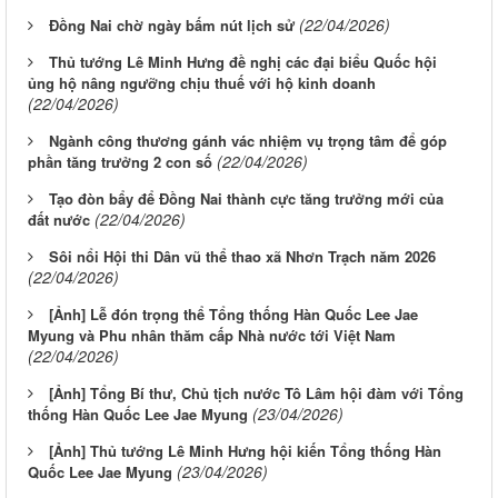
(22/04/2026)
Đồng Nai chờ ngày bấm nút lịch sử
Thủ tướng Lê Minh Hưng đề nghị các đại biểu Quốc hội
ủng hộ nâng ngưỡng chịu thuế với hộ kinh doanh
(22/04/2026)
Ngành công thương gánh vác nhiệm vụ trọng tâm để góp
(22/04/2026)
phần tăng trưởng 2 con số
Tạo đòn bẩy để Đồng Nai thành cực tăng trưởng mới của
(22/04/2026)
đất nước
Sôi nổi Hội thi Dân vũ thể thao xã Nhơn Trạch năm 2026
(22/04/2026)
[Ảnh] Lễ đón trọng thể Tổng thống Hàn Quốc Lee Jae
Myung và Phu nhân thăm cấp Nhà nước tới Việt Nam
(22/04/2026)
[Ảnh] Tổng Bí thư, Chủ tịch nước Tô Lâm hội đàm với Tổng
(23/04/2026)
thống Hàn Quốc Lee Jae Myung
[Ảnh] Thủ tướng Lê Minh Hưng hội kiến Tổng thống Hàn
(23/04/2026)
Quốc Lee Jae Myung