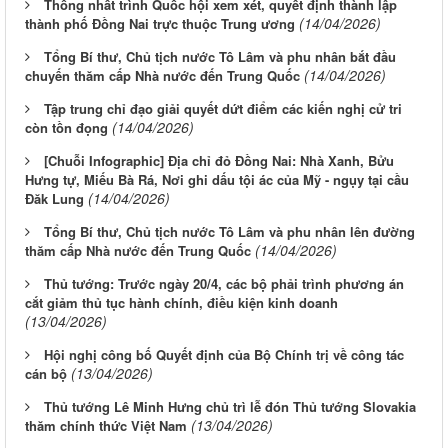
Thống nhất trình Quốc hội xem xét, quyết định thành lập
(14/04/2026)
thành phố Đồng Nai trực thuộc Trung ương
Tổng Bí thư, Chủ tịch nước Tô Lâm và phu nhân bắt đầu
(14/04/2026)
chuyến thăm cấp Nhà nước đến Trung Quốc
Tập trung chỉ đạo giải quyết dứt điểm các kiến nghị cử tri
(14/04/2026)
còn tồn đọng
[Chuỗi Infographic] Địa chỉ đỏ Đồng Nai: Nhà Xanh, Bửu
Hưng tự, Miếu Bà Rá, Nơi ghi dấu tội ác của Mỹ - ngụy tại cầu
(14/04/2026)
Đăk Lung
Tổng Bí thư, Chủ tịch nước Tô Lâm và phu nhân lên đường
(14/04/2026)
thăm cấp Nhà nước đến Trung Quốc
Thủ tướng: Trước ngày 20/4, các bộ phải trình phương án
cắt giảm thủ tục hành chính, điều kiện kinh doanh
(13/04/2026)
Hội nghị công bố Quyết định của Bộ Chính trị về công tác
(13/04/2026)
cán bộ
Thủ tướng Lê Minh Hưng chủ trì lễ đón Thủ tướng Slovakia
(13/04/2026)
thăm chính thức Việt Nam