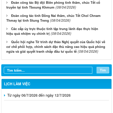
Đoàn công tác Bộ đội Biên phòng tỉnh thăm, chúc Tết cổ
(08/04/2026)
truyền tại tỉnh Tboung Khmum
Đoàn công tác tỉnh Đồng Nai thăm, chúc Tết Chol Chnam
(08/04/2026)
Thmay tại tỉnh Stung Treng
Các cấp ủy trực thuộc tỉnh tập trung lãnh đạo thực hiện
(08/04/2026)
hiệu quả nhiệm vụ chính trị
Quốc hội nghe Tờ trình dự thảo Nghị quyết của Quốc hội về
cơ chế phối hợp, chính sách đặc thù nâng cao hiệu quả phòng
Từ ngày 03/8/2026 đến ngày 09/8/2026
(08/04/2026)
ngừa và giải quyết tranh chấp đầu tư quốc tế
Từ ngày 27/7/2026 đến ngày 02/8/2026
Từ ngày 20/7/2026 đến ngày 26/7/2026
Tìm
Từ ngày 13/7/2026 đến ngày 18/7/2026
LỊCH LÀM VIỆC
Từ ngày 06/7/2026 đến ngày 12/7/2026