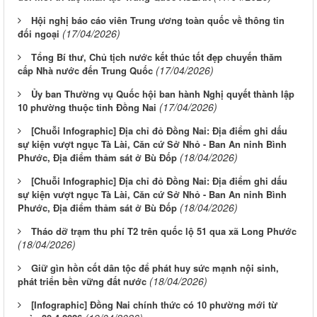
Hội nghị báo cáo viên Trung ương toàn quốc về thông tin
(17/04/2026)
đối ngoại
Tổng Bí thư, Chủ tịch nước kết thúc tốt đẹp chuyến thăm
(17/04/2026)
cấp Nhà nước đến Trung Quốc
Ủy ban Thường vụ Quốc hội ban hành Nghị quyết thành lập
(17/04/2026)
10 phường thuộc tỉnh Đồng Nai
[Chuỗi Infographic] Địa chỉ đỏ Đồng Nai: Địa điểm ghi dấu
sự kiện vượt ngục Tà Lài, Căn cứ Sở Nhỏ - Ban An ninh Bình
(18/04/2026)
Phước, Địa điểm thảm sát ở Bù Đốp
[Chuỗi Infographic] Địa chỉ đỏ Đồng Nai: Địa điểm ghi dấu
sự kiện vượt ngục Tà Lài, Căn cứ Sở Nhỏ - Ban An ninh Bình
(18/04/2026)
Phước, Địa điểm thảm sát ở Bù Đốp
Tháo dỡ trạm thu phí T2 trên quốc lộ 51 qua xã Long Phước
(18/04/2026)
Giữ gìn hồn cốt dân tộc để phát huy sức mạnh nội sinh,
(18/04/2026)
phát triển bền vững đất nước
[Infographic] Đồng Nai chính thức có 10 phường mới từ