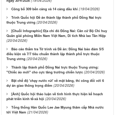
(19/04/2026)
ngày 30-4-2026
(19/04/2026)
Công bố 309 bến cảng và 14 cảng dầu khí
Trình Quốc hội Đề án thành lập thành phố Đồng Nai trực
(20/04/2026)
thuộc Trung ương
[Chuỗi Infographic] Địa chỉ đỏ Đồng Nai: Căn cứ Bộ Chỉ huy
Quân giải phóng Miền Nam Việt Nam, Di tích Nhà lao Tân Hiệp
(20/04/2026)
Báo cáo thẩm tra Tờ trình và Đề án: Đồng Nai bảo đảm 5/5
điều kiện và 7/7 tiêu chuẩn thành lập thành phố trực thuộc
(20/04/2026)
Trung ương
Thành lập thành phố Đồng Nai trực thuộc Trung ương:
(20/04/2026)
"Chiếc áo mới" cho cực tăng trưởng chiến lược
Bật chế độ 'chạy nước rút' về mặt bằng, thi công đối với 6
(20/04/2026)
dự án giao thông trọng điểm
[Ảnh] Quốc hội thảo luận về tình hình thực hiện kế hoạch
(20/04/2026)
phát triển kinh tế-xã hội
Tổng thống Hàn Quốc Lee Jae Myung thăm cấp Nhà nước
(21/04/2026)
tới Việt Nam