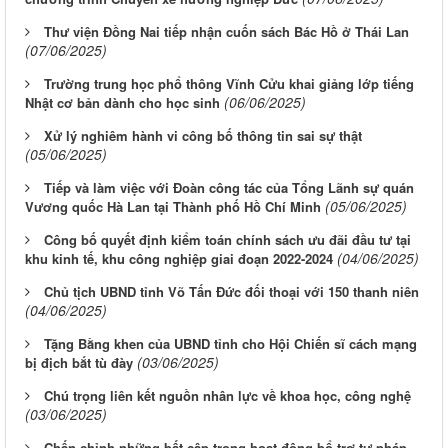
Thư viện Đồng Nai tiếp nhận cuốn sách Bác Hồ ở Thái Lan
(07/06/2025)
Trường trung học phổ thông Vĩnh Cửu khai giảng lớp tiếng
(06/06/2025)
Nhật cơ bản dành cho học sinh
Xử lý nghiêm hành vi công bố thông tin sai sự thật
(05/06/2025)
Tiếp và làm việc với Đoàn công tác của Tổng Lãnh sự quán
(05/06/2025)
Vương quốc Hà Lan tại Thành phố Hồ Chí Minh
Công bố quyết định kiểm toán chính sách ưu đãi đầu tư tại
(04/06/2025)
khu kinh tế, khu công nghiệp giai đoạn 2022-2024
Chủ tịch UBND tỉnh Võ Tấn Đức đối thoại với 150 thanh niên
(04/06/2025)
Tặng Bằng khen của UBND tỉnh cho Hội Chiến sĩ cách mạng
(03/06/2025)
bị địch bắt tù đày
Chú trọng liên kết nguồn nhân lực về khoa học, công nghệ
(03/06/2025)
Chấn chỉnh những bất cập trong hoạt động bổ trợ tư pháp