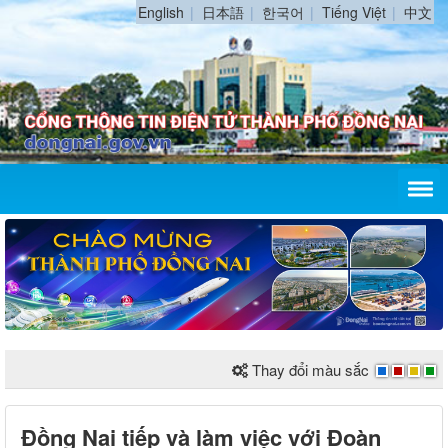
English
日本語
한국어
Tiếng Việt
中文
Thay đổi màu sắc
Đồng Nai tiếp và làm việc với Đoàn