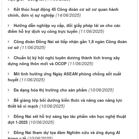
Kết thúc hoạt động 45 Công đoàn cơ sở cơ quan hành
(14/06/2025)
chính, đơn vị sự nghiệp
Hướng dẫn nghiệp vụ cấp, đổi giấy phép lái xe cho các
(11/06/2025)
điểm hỗ trợ dịch vụ công trực tuyến
Công đoàn Đồng Nai sẽ tiếp nhận gần 1,8 ngàn Công đoàn
(11/06/2025)
cơ sở
Chuẩn bị kỹ hội nghị tuyên dương thành tích trong xây
(11/06/2025)
dựng nông thôn mới và OCOP
Mít tinh hưởng ứng Ngày ASEAN phòng chống sốt xuất
(11/06/2025)
huyết
(10/06/2025)
Đa dạng hóa thị trường cho sản phẩm
Bế giảng lớp bồi dưỡng kiến thức và nâng cao năng lực
(10/06/2025)
thiết kế vi mạch
Đồng Nai xét hỗ trợ sáng tạo tác phẩm văn học nghệ thuật
(10/06/2025)
đợt 1-2025
Đồng Nai tham dự tọa đàm Nghiên cứu và ứng dụng AI
(10/06/2025)
trong y tế