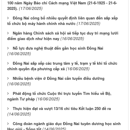
100 năm Ngày Báo chí Cách mạng Việt Nam (21-6-1925 - 21-6-
(17/06/2025)
2025).
Đồng Nai công bố nhiều quyết định liên quan đến sắp xếp
(17/06/2025)
tổ chức bộ máy hành chính nhà nước
Ngân hàng Chính sách xã hội sẽ tiếp tục duy trì mạng lưới
(16/06/2025)
điểm giao dịch như hiện nay
Nỗ lực đưa nghệ thuật đến gần học sinh Đồng Nai
(16/06/2025)
Đồng Nai sắp xếp các trung tâm y tế, trạm y tế khi tổ chức
(16/06/2025)
chính quyền địa phương cấp xã
Nhiều bệnh viện ở Đồng Nai cần tuyển điều dưỡng
(16/06/2025)
Phát động tổ chức Cuộc thi trực tuyến Tìm hiểu về Bộ,
(16/06/2025)
ngành Tư pháp
Thực hiện đạt và vượt 13/16 chỉ tiêu Kết luận 250 đề ra
(14/06/2025)
Công đoàn ngành giáo dục Đồng Nai tuyên dương học sinh
(14/06/2025)
Học giỏi - Sống tốt