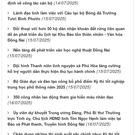
(14/07/2025)
định về công tác cán bộ
Lãnh đạo tỉnh làm việc với Câu lạc bộ Bóng đá Trường
(15/07/2025)
Tươi Bình Phước
Đối thoại với hơn 50 hộ dân nhận khoán đất rừng liên quan
đề án phát triển du lịch tại Khu Bảo tồn thiên nhiên - Văn hóa
(15/07/2025)
Đồng Nai
Nền tảng để phát triển văn học nghệ thuật Đồng Nai
(15/07/2025)
Đội hình Thanh niên tình nguyện xã Phú Hòa tăng cường
(15/07/2025)
hỗ trợ người dân thực hiện thủ tục hành chính
Bộ Giáo dục và đào tạo công bố phổ điểm Kỳ thi tốt nghiệp
(15/07/2025)
trung học phổ thông năm 2025
350 công nhân lao động tham gia hiến máu nhân đạo
(16/07/2025)
Ủy viên dự khuyết Trung ương Đảng, Phó Bí thư Thường
trực Tỉnh ủy, Chủ tịch HĐND tỉnh Tôn Ngọc Hạnh làm việc tại
(16/07/2025)
Báo và Phát thanh, Truyền hình Đồng Nai
Chân dung những thí sinh xuất sắc chinh phục Kỳ thi tốt