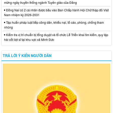
mừng ngày truyền thống ngành Tuyên giáo của Đảng
Đồng Nai có 2 cá nhân được bầu vào Ban Chấp hành Hội Chữ thập đỏ Việt
Nam nhiệm kỳ 2026-2031
Tập huấn pháp luật tiếp công dân, khiếu nại, tố cáo, phòng, chống tham
nhũng
Kiểm tra vị trí chuẩn bị tổng duyệt và tổ chức Lễ Triển khai tìm kiếm, quy tập
hài cốt liệt sĩ tại khu vực xã Minh Đức
TRẢ LỜI Ý KIẾN NGƯỜI DÂN