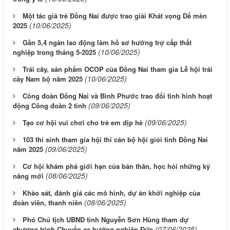
Một tác giả trẻ Đồng Nai được trao giải Khát vọng Dế mèn
(10/06/2025)
2025
Gần 5,4 ngàn lao động làm hồ sơ hưởng trợ cấp thất
(10/06/2025)
nghiệp trong tháng 5-2025
Trái cây, sản phẩm OCOP của Đồng Nai tham gia Lễ hội trái
(10/06/2025)
cây Nam bộ năm 2025
Công đoàn Đồng Nai và Bình Phước trao đổi tình hình hoạt
(09/06/2025)
động Công đoàn 2 tỉnh
(09/06/2025)
Tạo cơ hội vui chơi cho trẻ em dịp hè
103 thí sinh tham gia hội thi cán bộ hội giỏi tỉnh Đồng Nai
(09/06/2025)
năm 2025
Cơ hội khám phá giới hạn của bản thân, học hỏi những kỹ
(08/06/2025)
năng mới
Khảo sát, đánh giá các mô hình, dự án khởi nghiệp của
(08/06/2025)
đoàn viên, thanh niên
Phó Chủ tịch UBND tỉnh Nguyễn Sơn Hùng tham dự
(07/06/2025)
chương trình Chuyến xe hướng nghiệp Đức