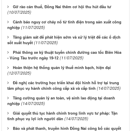
Gỡ rào cản thuế, Đồng Nai thêm cơ hội thu hút đầu tư
(10/07/2025)
Cảnh báo nguy cơ cháy nổ từ tĩnh điện trong sản xuất công
(11/07/2025)
nghiệp
Tăng giám sát để phát hiện sớm và xử lý triệt để các ổ dịch
(11/07/2025)
sốt xuất huyết
Phải thông xe kỹ thuật tuyến chính đường cao tốc Biên Hòa
(11/07/2025)
- Vũng Tàu trước ngày 19-12
Hoàn thiện hệ thống quản lý thuế minh bạch, hiện đại
(12/07/2025)
Đề nghị các trường học triển khai đội hình hỗ trợ tại trung
(14/07/2025)
tâm phục vụ hành chính công cấp xã và cấp tỉnh
Tăng cường quản lý an toàn, vệ sinh lao động tại doanh
(14/07/2025)
nghiệp
Giải quyết thủ tục hành chính trong lĩnh vực tư pháp: Tận
(14/07/2025)
tình phục vụ lợi ích người dân
Báo và phát thanh, truyền hình Đồng Nai công bố các quyết