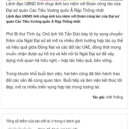
Lãnh đạo UBND tỉnh chụp ảnh lưu niệm với Đoàn công tác của
Đại sứ quán Các Tiểu Vương quốc Ả Rập Thống nhất
Lãnh đạo UBND tỉnh chụp ảnh lưu niệm với Đoàn công tác của Đại sứ
quán Các Tiểu Vương quốc Ả Rập Thống nhất
Phó Bí thư Tỉnh ủy, Chủ tịch Võ Tấn Đức bày tỏ hy vọng chuyến
thăm của Ngài Đại sứ sẽ mở ra nhiều định hướng hợp tác cụ thể
và hiệu quả giữa Đồng Nai và các đối tác UAE, đồng thời mong
muốn nhận được sự hỗ trợ và kết nối từ Ngài Đại sứ để xây
dựng mối quan hệ hữu nghị – hợp tác hiệu quả, bền vững.
Trong khuôn khổ buổi làm việc, hai bên cũng đã tiến hành trao
đổi các vấn đề cùng quan tâm. Buổi tiếp và làm việc kết thúc tốt
đẹp, mở ra nhiều triển vọng hợp tác trong tương lai.
Tác giả:
Viết Thắng
Tổng số điểm của bài viết là: 0 trong 0 đánh giá