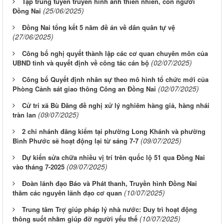
Tập trung tuyên truyền hình ảnh thiên nhiên, con người
(25/06/2025)
Đồng Nai
Đồng Nai tổng kết 5 năm đề án về dân quân tự vệ
(27/06/2025)
Công bố nghị quyết thành lập các cơ quan chuyên môn của
(02/07/2025)
UBND tỉnh và quyết định về công tác cán bộ
Công bố Quyết định nhân sự theo mô hình tổ chức mới của
(02/07/2025)
Phòng Cảnh sát giao thông Công an Đồng Nai
Cử tri xã Bù Đăng đề nghị xử lý nghiêm hàng giả, hàng nhái
(09/07/2025)
tràn lan
2 chi nhánh đăng kiểm tại phường Long Khánh và phường
(09/07/2025)
Bình Phước sẽ hoạt động lại từ sáng 7-7
Dự kiến sửa chữa nhiều vị trí trên quốc lộ 51 qua Đồng Nai
(09/07/2025)
vào tháng 7-2025
Đoàn lãnh đạo Báo và Phát thanh, Truyền hình Đồng Nai
(10/07/2025)
thăm các nguyên lãnh đạo cơ quan
Trung tâm Trợ giúp pháp lý nhà nước: Duy trì hoạt động
(10/07/2025)
thông suốt nhằm giúp đỡ người yếu thế