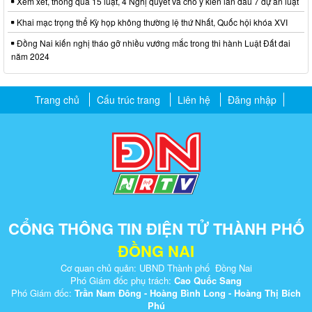
Xem xét, thông qua 15 luật, 4 Nghị quyết và cho ý kiến lần đầu 7 dự án luật
Khai mạc trọng thể Kỳ họp không thường lệ thứ Nhất, Quốc hội khóa XVI
Đồng Nai kiến nghị tháo gỡ nhiều vướng mắc trong thi hành Luật Đất đai
năm 2024
Trang chủ
Cấu trúc trang
Liên hệ
Đăng nhập
CỔNG THÔNG TIN ĐIỆN TỬ THÀNH PHỐ
ĐỒNG NAI
Cơ quan chủ quản: UBND Thành phố Đồng Nai
Phó Giám đốc phụ trách:
Cao Quốc Sang
Phó Giám đốc:
Trần Nam Đông - Hoàng Bình Long - Hoàng Thị Bích
Phú