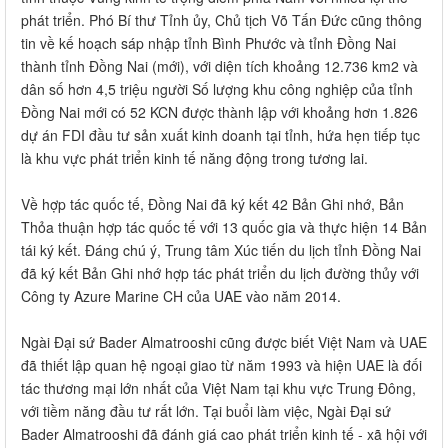
phát triển. Phó Bí thư Tỉnh ủy, Chủ tịch Võ Tấn Đức cũng thông
tin về kế hoạch sáp nhập tỉnh Bình Phước và tỉnh Đồng Nai
thành tỉnh Đồng Nai (mới), với diện tích khoảng 12.736 km2 và
dân số hơn 4,5 triệu người Số lượng khu công nghiệp của tỉnh
Đồng Nai mới có 52 KCN được thành lập với khoảng hơn 1.826
dự án FDI đầu tư sản xuất kinh doanh tại tỉnh, hứa hẹn tiếp tục
là khu vực phát triển kinh tế năng động trong tương lai.
Về hợp tác quốc tế, Đồng Nai đã ký kết 42 Bản Ghi nhớ, Bản
Thỏa thuận hợp tác quốc tế với 13 quốc gia và thực hiện 14 Bản
tái ký kết. Đáng chú ý, Trung tâm Xúc tiến du lịch tỉnh Đồng Nai
đã ký kết Bản Ghi nhớ hợp tác phát triển du lịch đường thủy với
Công ty Azure Marine CH của UAE vào năm 2014.
Ngài Đại sứ Bader Almatrooshi cũng được biết Việt Nam và UAE
đã thiết lập quan hệ ngoại giao từ năm 1993 và hiện UAE là đối
tác thương mại lớn nhất của Việt Nam tại khu vực Trung Đông,
với tiềm năng đầu tư rất lớn. Tại buổi làm việc, Ngài Đại sứ
Bader Almatrooshi đã đánh giá cao phát triển kinh tế - xã hội với