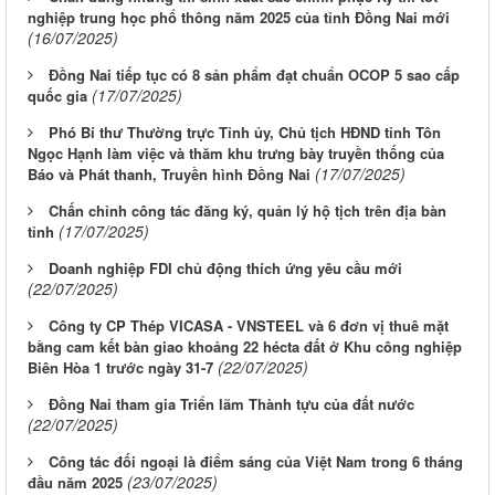
nghiệp trung học phổ thông năm 2025 của tỉnh Đồng Nai mới
(16/07/2025)
Đồng Nai tiếp tục có 8 sản phẩm đạt chuẩn OCOP 5 sao cấp
(17/07/2025)
quốc gia
Phó Bí thư Thường trực Tỉnh ủy, Chủ tịch HĐND tỉnh Tôn
Ngọc Hạnh làm việc và thăm khu trưng bày truyền thống của
(17/07/2025)
Báo và Phát thanh, Truyền hình Đồng Nai
Chấn chỉnh công tác đăng ký, quản lý hộ tịch trên địa bàn
(17/07/2025)
tỉnh
Doanh nghiệp FDI chủ động thích ứng yêu cầu mới
(22/07/2025)
Công ty CP Thép VICASA - VNSTEEL và 6 đơn vị thuê mặt
bằng cam kết bàn giao khoảng 22 hécta đất ở Khu công nghiệp
(22/07/2025)
Biên Hòa 1 trước ngày 31-7
Đồng Nai tham gia Triển lãm Thành tựu của đất nước
(22/07/2025)
Công tác đối ngoại là điểm sáng của Việt Nam trong 6 tháng
(23/07/2025)
đầu năm 2025