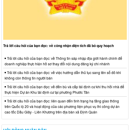
Trả lời câu hỏi của bạn đọc: về công nhận diện tích đã bỏ quy hoạch
Trả lời câu hỏi của bạn đọc: về Thông tin sáp nhập địa giới hành chính để
doanh nghiệp thực hiện hồ sơ thay đổi nội dung đăng ký chi nhánh
Trả lời câu hỏi của bạn đọc: về việc hướng dẫn thủ tục sang tên sổ đỏ khi
không còn thông tin người bán
Trả lời câu hỏi của bạn đọc: về đền bù và cấp tái định cư khi thu hồi nhà để
thực hiện Dự án Khu tái định cư tại phường Phước Tân
Trả lời câu hỏi của bạn đọc: liên quan đến tình trạng hạ tầng giao thông
trên Quốc lộ 20 và hoạt động của các phương tiện phục vụ thi công dự án
cao tốc Dầu Giây - Liên Khương trên địa bàn xã Định Quán