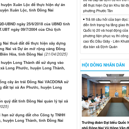
n huyện Xuân Lộc để thực hiện dự án
để thực hiện Dự án Khu tái đị
huyện Xuân Lộc, tỉnh Đồng Nai
phường Phước Tân
Trả lời câu hỏi của bạn đọc:
/QĐ-UBND ngày 25/6/2018 của UBND tỉnh
đến tình trạng hạ tầng giao t
T.UBT ngày 09/7/2004 của Chủ tịch
Quốc lộ 20 và hoạt động của
phương tiện phục vụ thi công
cao tốc Dầu Giây - Liên Khươ
 Nai thuê đất để thực hiện xây dựng
địa bàn xã Định Quán
ng Nai và Dự án mở rộng cảng Đồng
(21/04/2025)
 Biên Hòa, tỉnh Đồng Nai
án huyện Long Thành để sử dụng vào
HỘI ĐỒNG NHÂN DÂN
ại xã Long Phước, huyện Long Thành,
Giống cây ăn trái Đồng Nai VACDONA sử
 đất tại xã An Phước, huyện Long
n quỹ đất tỉnh Đồng Nai quản lý tại xã
2025)
ời hạn sử dụng đất cho Công ty TNHH
, huyện Long Thành, tỉnh Đồng Nai
Trưởng đoàn Đại biểu Quốc h
phố Đồng Nai Vũ Hồng Văn đ