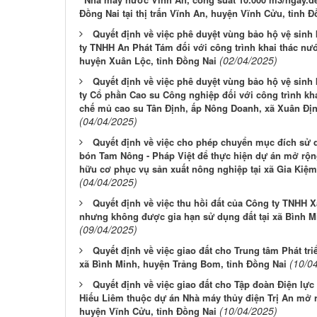
Đồng Nai tại thị trấn Vĩnh An, huyện Vĩnh Cửu, tỉnh Đ
Quyết định về việc phê duyệt vùng bảo hộ vệ sinh
ty TNHH An Phát Tám đối với công trình khai thác nướ
(02/04/2025)
huyện Xuân Lộc, tỉnh Đồng Nai
Quyết định về việc phê duyệt vùng bảo hộ vệ sinh
ty Cổ phần Cao su Công nghiệp đối với công trình kh
chế mủ cao su Tân Định, ấp Nông Doanh, xã Xuân Địn
(04/04/2025)
Quyết định về việc cho phép chuyển mục đích sử 
bón Tam Nông - Pháp Việt để thực hiện dự án mở rộng
hữu cơ phục vụ sản xuất nông nghiệp tại xã Gia Kiệm
(04/04/2025)
Quyết định về việc thu hồi đất của Công ty TNHH 
nhưng không được gia hạn sử dụng đất tại xã Bình M
(09/04/2025)
Quyết định về việc giao đất cho Trung tâm Phát tr
(10/0
xã Bình Minh, huyện Trảng Bom, tỉnh Đồng Nai
Quyết định về việc giao đất cho Tập đoàn Điện lực
Hiếu Liêm thuộc dự án Nhà máy thủy điện Trị An mở rộ
(10/04/2025)
huyện Vĩnh Cửu, tỉnh Đồng Nai