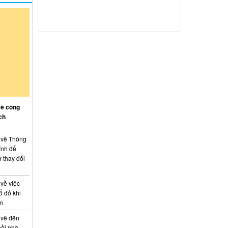
về công
ch
: về Thông
ính để
 thay đổi
 về việc
ổ đỏ khi
án
 về đền
hồi nhà