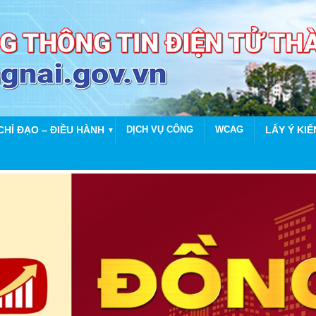
CHỈ ĐẠO – ĐIỀU HÀNH
DỊCH VỤ CÔNG
WCAG
LẤY Ý KIẾ
▼