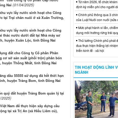
Từ năm 2026, tổ chức khám
(01/04/2025)
ồng Nai
định kỳ miễn phí cho người d
 khu vực lấy nước sinh hoạt cho Công
Chính phủ thông qua 3 chí
c tại Trại chăn nuôi ở xã Xuân Trường,
của Luật Nuôi con nuôi (sửa 
Mức phạt hành vi lấn, chiếm
 khu vực lấy nước sinh hoạt cho Công
dụng môi trường rừng trái qu
ai thác nước dưới đất tại Nhà máy sơ
h, huyện Xuân Lộc, tỉnh Đồng Nai
Thủ tướng Chính phủ phát đ
đua thực hiện thắng lợi nhiệ
triển kinh tế - xã hội
dụng đất cho Công ty Cổ phần Phân
 cơ sở sản xuất (phối trộn) phân bón
, huyện Thống Nhất, tỉnh Đồng Nai
TIN HOẠT ĐỘNG LĨNH 
NGÀNH
Xăng dầu 55555 sử dụng đã hết thời hạn
inh, huyện Trảng Bom, tỉnh Đồng Nai
iển quỹ đất huyện Trảng Bom quản lý tại
4/2025)
 Việt Nam để thực hiện xây dựng cầu
ng tại xã Trị An (xã Hiếu Liêm cũ),