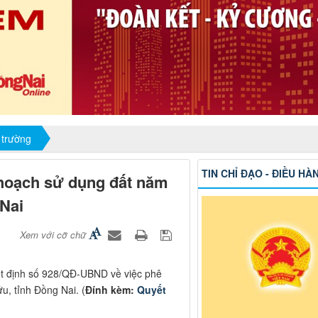
 trường
TIN CHỈ ĐẠO - ĐIỀU HÀ
 hoạch sử dụng đất năm
 Nai
Xem với cỡ chữ
t định số 928/QĐ-UBND về việc phê
, tỉnh Đồng Nai. (
Đính kèm:
Quyết