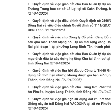
Quyết định về việc giao đất cho Ban Quản lý dự á
Trường Trung học cơ sở Lê Lợi tại xã Xuân Trường, 
(21/04/2025)
Quyết định về việc điều chỉnh Quyết định số 2166
Đồng Nai về việc điều chỉnh Quyết định số 3111/QĐ.C
(21/04/2025)
UBND tỉnh
Quyết định về việc cho Công ty Cổ phần Cảng Đồng
cầu qua rạch Tham Mạng nối Dự án mở rộng cảng Đồ
Nai giai đoạn 1 tại phường Long Bình Tân, thành phố
Quyết định về việc giao đất cho Ban Quản lý dự 
mục đích đầu tư xây dựng hạ tầng Khu tái định cư t
(21/04/2025)
tỉnh Đồng Nai
Quyết định về việc thu hồi đất do Công ty TNHH 
dụng hết thời hạn nhưng không được gia hạn sử dụng
(21/04/2025)
Thành, tỉnh Đồng Nai
Quyết định về việc giao đất cho Trung tâm Phát triể
(21/04/
An Phước, huyện Long Thành, tỉnh Đồng Nai
Quyết định về việc gia hạn sử dụng đất khi hết th
Giống cây ăn trái Đồng Nai VACDONA tại xã An Phước
(21/04/2025)