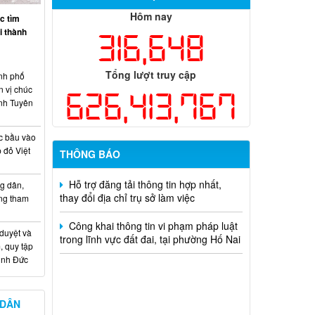
nhân chủ trì thực hiện nhiệm vụ khoa
Hôm nay
c tìm
học và công nghệ cấp thành phố sử
ại thành
316,648
dụng ngân sách nhà nước đặt hàng thực
hiện năm 2026 (đợt 1) lần 3
Tổng lượt truy cập
nh phố
Kế hoạch Thông tin, tuyên truyền triển
n vị chúc
khai Kế hoạch Khám sức khỏe định kỳ
626,413,767
nh Tuyên
hoặc khám sàng lọc miễn phí ít nhất mỗi
năm một lần cho người dân trên địa bàn
thành phố Đồng Nai
c bầu vào
 đỏ Việt
THÔNG BÁO
Hỗ trợ đăng tải thông tin hợp nhất,
thay đổi địa chỉ trụ sở làm việc
g dân,
ống tham
Công khai thông tin vi phạm pháp luật
trong lĩnh vực đất đai, tại phường Hố Nai
 duyệt và
, quy tập
Minh Đức
 DÂN