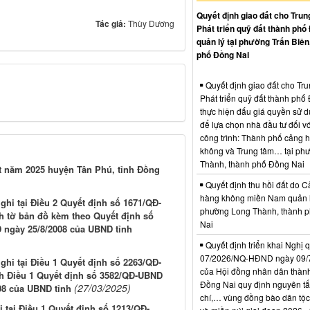
Quyết định giao đất cho Trun
Tác giả:
Thùy Dương
Phát triển quỹ đất thành phố
quản lý tại phường Trấn Biên
phố Đồng Nai
Quyết định giao đất cho Tr
Phát triển quỹ đất thành phố
thực hiện đấu giá quyền sử d
để lựa chọn nhà đầu tư đối vớ
công trình: Thành phố cảng 
không và Trung tâm… tại ph
Thành, thành phố Đồng Nai
t năm 2025 huyện Tân Phú, tỉnh Đồng
Quyết định thu hồi đất do C
hàng không miền Nam quản l
 ghi tại Điều 2 Quyết định số 1671/QĐ-
phường Long Thành, thành 
h tờ bản đồ kèm theo Quyết định số
Nai
 ngày 25/8/2008 của UBND tỉnh
Quyết định triển khai Nghị 
07/2026/NQ-HĐND ngày 09/
 ghi tại Điều 1 Quyết định số 2263/QĐ-
của Hội đồng nhân dân thàn
nh Điều 1 Quyết định số 3582/QĐ-UBND
Đồng Nai quy định nguyên tắc
(27/03/2025)
08 của UBND tỉnh
chí,… vùng đồng bào dân tộc
i tại Điều 1 Quyết định số 1213/QĐ-