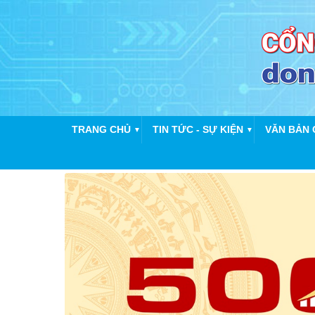
TRANG CHỦ
TIN TỨC - SỰ KIỆN
VĂN BẢN 
▼
▼