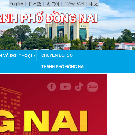
English
日本語
한국어
Tiếng Việt
中文
N VÀ ĐỐI THOẠI
CHUYỂN ĐỔI SỐ
▼
THÀNH PHỐ ĐỒNG NAI