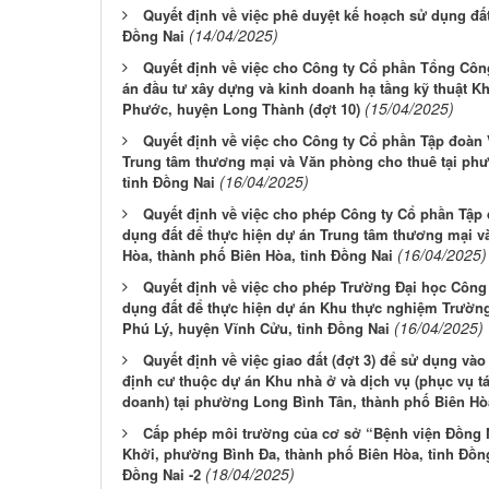
Quyết định về việc phê duyệt kế hoạch sử dụng đấ
(14/04/2025)
Đồng Nai
Quyết định về việc cho Công ty Cổ phần Tổng Công
án đầu tư xây dựng và kinh doanh hạ tầng kỹ thuật K
(15/04/2025)
Phước, huyện Long Thành (đợt 10)
Quyết định về việc cho Công ty Cổ phần Tập đoàn V
Trung tâm thương mại và Văn phòng cho thuê tại phư
(16/04/2025)
tỉnh Đồng Nai
Quyết định về việc cho phép Công ty Cổ phần Tập
dụng đất để thực hiện dự án Trung tâm thương mại v
(16/04/2025)
Hòa, thành phố Biên Hòa, tỉnh Đồng Nai
Quyết định về việc cho phép Trường Đại học Côn
dụng đất để thực hiện dự án Khu thực nghiệm Trường
(16/04/2025)
Phú Lý, huyện Vĩnh Cửu, tỉnh Đồng Nai
Quyết định về việc giao đất (đợt 3) để sử dụng và
định cư thuộc dự án Khu nhà ở và dịch vụ (phục vụ t
doanh) tại phường Long Bình Tân, thành phố Biên Hò
Cấp phép môi trường của cơ sở “Bệnh viện Đồng N
Khởi, phường Bình Đa, thành phố Biên Hòa, tỉnh Đồn
(18/04/2025)
Đồng Nai -2