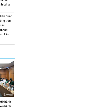
nh cư tại
 liên quan
hông trên
 các
 dự án
ng trên
ội thành
iều hành