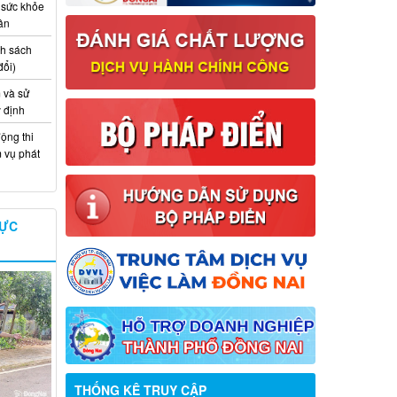
 sức khỏe
ân
nh sách
đổi)
 và sử
y định
ộng thi
m vụ phát
VỰC
Thông báo về việc tuyển dụng viên
chức năm 2026
THỐNG KÊ TRUY CẬP
Thông báo tuyển chọn tổ chức và cá