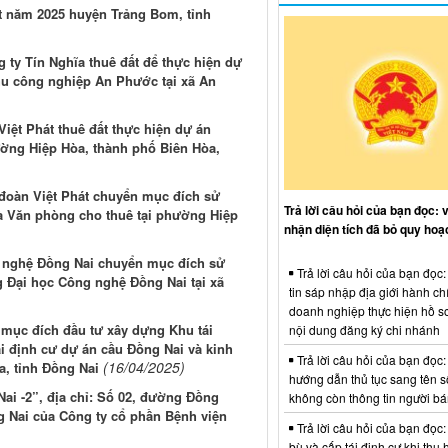
t năm 2025 huyện Trảng Bom, tỉnh
 ty Tín Nghĩa thuê đất để thực hiện dự
hu công nghiệp An Phước tại xã An
iệt Phát thuê đất thực hiện dự án
ờng Hiệp Hòa, thành phố Biên Hòa,
 đoàn Việt Phát chuyển mục đích sử
Trả lời câu hỏi của bạn đọc: 
à Văn phòng cho thuê tại phường Hiệp
nhận diện tích đã bỏ quy hoạ
g nghệ Đồng Nai chuyển mục đích sử
Trả lời câu hỏi của bạn đọc
 Đại học Công nghệ Đồng Nai tại xã
tin sáp nhập địa giới hành ch
doanh nghiệp thực hiện hồ sơ
o mục đích đầu tư xây dựng Khu tái
nội dung đăng ký chi nhánh
ái định cư dự án cầu Đồng Nai và kinh
Trả lời câu hỏi của bạn đọc:
(16/04/2025)
a, tỉnh Đồng Nai
hướng dẫn thủ tục sang tên s
ai -2”, địa chỉ: Số 02, đường Đồng
không còn thông tin người b
g Nai của Công ty cổ phần Bệnh viện
Trả lời câu hỏi của bạn đọc:
bù và cấp tái định cư khi thu 