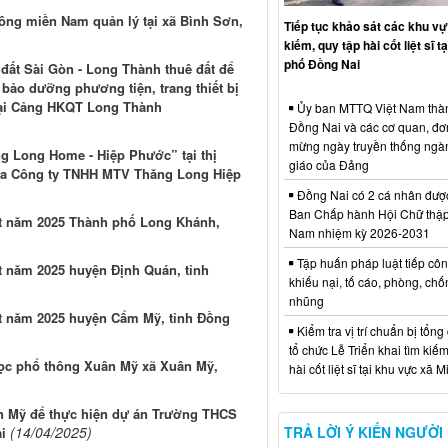
hông miền Nam quản lý tại xã Bình Sơn,
Tiếp tục khảo sát các khu vự
kiếm, quy tập hài cốt liệt sĩ t
phố Đồng Nai
đất Sài Gòn - Long Thành thuê đất để
bảo dưỡng phương tiện, trang thiết bị
 tại Cảng HKQT Long Thành
Ủy ban MTTQ Việt Nam thà
Đồng Nai và các cơ quan, đơ
mừng ngày truyền thống ngà
g Long Home - Hiệp Phước” tại thị
giáo của Đảng
của Công ty TNHH MTV Thăng Long Hiệp
Đồng Nai có 2 cá nhân đượ
Ban Chấp hành Hội Chữ thập
ất năm 2025 Thành phố Long Khánh,
Nam nhiệm kỳ 2026-2031
Tập huấn pháp luật tiếp côn
t năm 2025 huyện Định Quán, tỉnh
khiếu nại, tố cáo, phòng, ch
nhũng
ất năm 2025 huyện Cẩm Mỹ, tỉnh Đồng
Kiểm tra vị trí chuẩn bị tổng
tổ chức Lễ Triển khai tìm kiếm
 học phổ thông Xuân Mỹ xã Xuân Mỹ,
hài cốt liệt sĩ tại khu vực xã 
ân Mỹ để thực hiện dự án Trường THCS
(14/04/2025)
TRẢ LỜI Ý KIẾN NGƯỜI
i