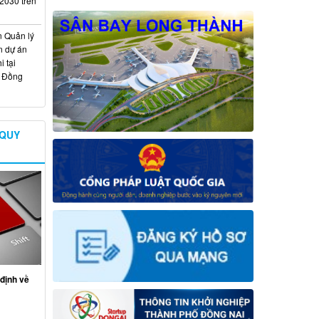
 2030 trên
n Quản lý
n dự án
 tại
ố Đồng
 QUY
định về