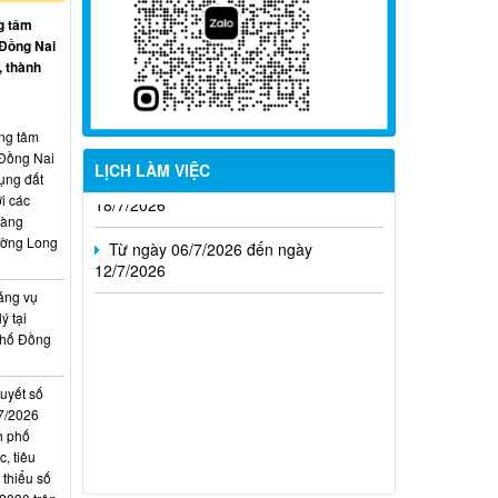
Từ ngày 27/7/2026 đến ngày
g tâm
02/8/2026
 Đồng Nai
, thành
Từ ngày 20/7/2026 đến ngày
26/7/2026
ung tâm
Từ ngày 13/7/2026 đến ngày
 Đồng Nai
LỊCH LÀM VIỆC
18/7/2026
ụng đất
i các
Từ ngày 06/7/2026 đến ngày
hàng
12/7/2026
ường Long
ảng vụ
ý tại
phố Đồng
quyết số
7/2026
h phố
, tiêu
 thiểu số