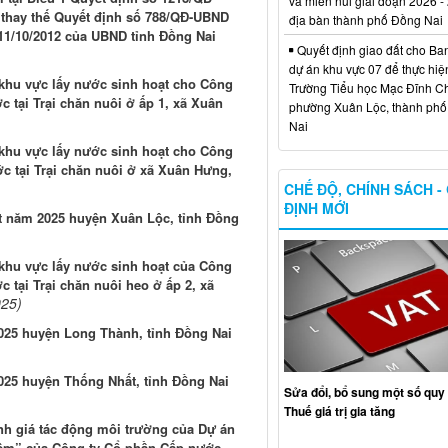
và miền núi giai đoạn 2026 -
 thay thế Quyết định số 788/QĐ-UBND
địa bàn thành phố Đồng Nai
11/10/2012 của UBND tỉnh Đồng Nai
Quyết định giao đất cho Ba
dự án khu vực 07 để thực hiệ
 khu vực lấy nước sinh hoạt cho Công
Trường Tiểu học Mạc Đĩnh Chi
c tại Trại chăn nuôi ở ấp 1, xã Xuân
phường Xuân Lộc, thành ph
Nai
 khu vực lấy nước sinh hoạt cho Công
ớc tại Trại chăn nuôi ở xã Xuân Hưng,
CHẾ ĐỘ, CHÍNH SÁCH -
ĐỊNH MỚI
ất năm 2025 huyện Xuân Lộc, tỉnh Đồng
 khu vực lấy nước sinh hoạt của Công
 tại Trại chăn nuôi heo ở ấp 2, xã
025)
025 huyện Long Thành, tỉnh Đồng Nai
025 huyện Thống Nhất, tỉnh Đồng Nai
Sửa đổi, bổ sung một số quy 
Thuế giá trị gia tăng
nh giá tác động môi trường của Dự án
đêm” của Công ty Cổ phần Cấp nước