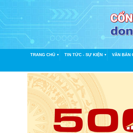
TRANG CHỦ
TIN TỨC - SỰ KIỆN
VĂN BẢN 
▼
▼