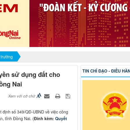
 trường
TIN CHỈ ĐẠO - ĐIỀU HÀ
yền sử dụng đất cho
Đồng Nai
Xem với cỡ chữ
t định số 349/QĐ-UBND về việc công
, tỉnh Đồng Nai. (
Đính kèm:
Quyết