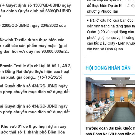
iều 4 Quyết định số 1500/QĐ-UBND ngày
để thực hiện Dự án Khu tái đị
điều chỉnh Quyết định số 680/QĐ-UBND
phường Phước Tân
)
Trả lời câu hỏi của bạn đọc:
số 2200/QĐ-UBND ngày 23/8/2022 của
đến tình trạng hạ tầng giao t
Quốc lộ 20 và hoạt động của
phương tiện phục vụ thi công
ewish Textile được thực hiện các
cao tốc Dầu Giây - Liên Khươ
n xuất các sản phẩm may mặc” (giai
địa bàn xã Định Quán
g đàn hồi với quy mô 90.000.000m2..
win Textile địa chỉ tại lô A9-1, A9-2,
HỘI ĐỒNG NHÂN DÂN
ỉnh Đồng Nai được thực hiện các hoạt
(15/10/2025)
n xuất, gia công...
 tại Quyết định số 434/QĐ-UBND ngày
cho phép chuyển mục đích sử dụng đất
 tại Quyết định số 434/QĐ-UBND ngày
cho phép chuyển mục đích sử dụng đất
n Khu vực 01 để thực hiện dự án xây
Trưởng đoàn Đại biểu Quốc h
ước thải số 1, thành phố Biên Hòa
phố Đồng Nai Vũ Hồng Văn đ