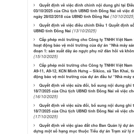
Quyết định về việc đính chính nội dung ghi tại Đ
03/10/2025 của Chủ tịch UBND tỉnh Đồng Nai về việc 
(10/10/2025
ngày 28/02/2018 của UBND tỉnh Đồng Nai
Quyết định về việc điều chỉnh Điều 1 Quyết định 
(13/10/2025)
UBND tỉnh Đồng Nai
Cấp phép môi trường cho Công ty TNHH Việt Nam N
hoạt động bảo vệ môi trường của dự án “Nhà máy sả
đoạn 1: sản xuất dây áo ngực phụ nữ đàn hồi và khôn
(15/10/2025)
Cấp phép môi trường cho Công ty TNHH Việt Nam Era
A9-11, A9-12, KCN Minh Hưng – Sikico, xã Tân Khai, t
động bảo vệ môi trường của dự án đầu tư “Nhà máy sả
Quyết định về việc sửa đổi, bổ sung nội dung ghi
18/7/2025 của Chủ tịch UBND tỉnh Đồng Nai về việc 
(16/10/2025)
Quyết định về việc sửa đổi, bổ sung nội dung ghi
18/7/2025 của Chủ tịch UBND tỉnh Đồng Nai về việc 
(17/10/2025)
Quyết định về việc giao đất cho Ban Quản lý dự á
dựng một số hạng mục thuộc Tiểu dự án Trạm xử lý n