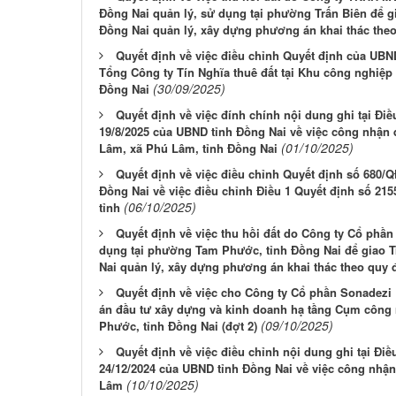
Đồng Nai quản lý, sử dụng tại phường Trấn Biên để gi
Đồng Nai quản lý, xây dựng phương án khai thác the
Quyết định về việc điều chỉnh Quyết định của UBN
Tổng Công ty Tín Nghĩa thuê đất tại Khu công nghiệ
(30/09/2025)
Đồng Nai
Quyết định về việc đính chính nội dung ghi tại Đ
19/8/2025 của UBND tỉnh Đồng Nai về việc công nhận
(01/10/2025)
Lâm, xã Phú Lâm, tỉnh Đồng Nai
Quyết định về việc điều chỉnh Quyết định số 680/
Đồng Nai về việc điều chỉnh Điều 1 Quyết định số 2
(06/10/2025)
tỉnh
Quyết định về việc thu hồi đất do Công ty Cổ phần
dụng tại phường Tam Phước, tỉnh Đồng Nai để giao Tr
Nai quản lý, xây dựng phương án khai thác theo quy 
Quyết định về việc cho Công ty Cổ phần Sonadezi 
án đầu tư xây dựng và kinh doanh hạ tầng Cụm công 
(09/10/2025)
Phước, tỉnh Đồng Nai (đợt 2)
Quyết định về việc điều chỉnh nội dung ghi tại Đ
24/12/2024 của UBND tỉnh Đồng Nai về việc công nhậ
(10/10/2025)
Lâm