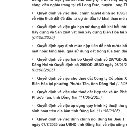
công viên nghĩa trang tại xã Long Đức, huyện Long 
Quyết định về việc điều chỉnh Quyết định số 1096
về việc thuê đất để đầu tư dự án đầu tư khai thác m
Quyết định về việc gia hạn sử dụng đất khi hết th
Xây dựng và Sản xuất vật liệu xây dựng Biên Hòa tại 
(07/08/2025)
Quyết định quy định mức nộp tiền để nhà nước bổ 
mất hoặc tăng hiệu quả sử dụng đất trồng lúa trên đị
Quyết định về việc bãi bỏ Quyết định số 297/QĐ-U
Đồng Nai và Quyết định số 298/QĐ-UBND ngày 26/01/
(08/08/2025)
Quyết định về việc cho thuê đất Công ty Cổ phần X
(11/0
Biên Hòa tại phường Phước Tân, tỉnh Đồng Nai
Quyết định về việc cho thuê đất Hợp tác xã An P
(11/08/2025)
Phước Tân, tỉnh Đồng Nai
Quyết định về việc áp dụng quy trình kỹ thuật thu 
(11/08/2025)
sinh hoạt trên địa bàn tỉnh Đồng Nai
Quyết định về việc đính chính nội dung tại Điều 1
ngày 07/7/2025 của UBND tỉnh Đồng Nai về việc công