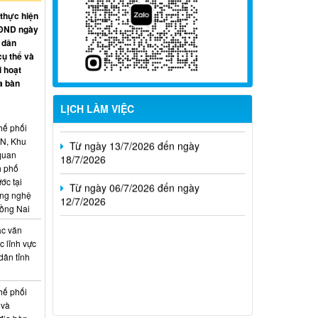
Từ ngày 03/8/2026 đến ngày
09/8/2026
 thực hiện
HĐND ngày
 dân
Từ ngày 27/7/2026 đến ngày
cụ thể và
02/8/2026
i hoạt
a bàn
Từ ngày 20/7/2026 đến ngày
26/7/2026
LỊCH LÀM VIỆC
Từ ngày 13/7/2026 đến ngày
hế phối
18/7/2026
CN, Khu
 quan
h phố
Từ ngày 06/7/2026 đến ngày
ớc tại
12/7/2026
ông nghệ
Đồng Nai
ác văn
 lĩnh vực
dân tỉnh
hế phối
 và