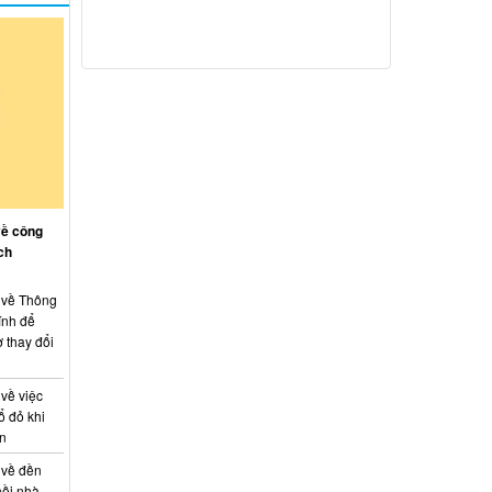
về công
ch
: về Thông
ính để
 thay đổi
 về việc
ổ đỏ khi
án
 về đền
hồi nhà