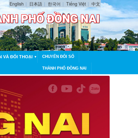
English
日本語
한국어
Tiếng Việt
中文
N VÀ ĐỐI THOẠI
CHUYỂN ĐỔI SỐ
▼
THÀNH PHỐ ĐỒNG NAI