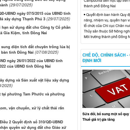
Campuchia đến học tập trên 
(29/07/2025)
Thành
thành phố Đồng Nai
/QĐ-UBND ngày 07/5/2015 của UBND tỉnh
Quyết định ban hành Quy đ
(29/07/2025)
ỏ đá xây dựng Thạnh Phú 3
năng, nhiệm vụ, quyền hạn v
tổ chức của Chi cục Chăn nuô
ời hạn sử dụng đất cho Công ty Cổ phần
Thủy sản thuộc Sở Nông ngh
xã Gia Kiệm, tỉnh Đồng Nai
Môi trường thành phố Đồng N
sung diện tích đất chuyên trồng lúa bị
(07/08/2025)
a bàn tỉnh Đồng Nai
CHẾ ĐỘ, CHÍNH SÁCH -
ĐỊNH MỚI
BND ngày 26/01/2022 của UBND tỉnh
2022 của UBND tỉnh Đồng Nai
ây dựng và Sản xuất vật liệu xây dựng
8/2025)
hát tại phường Tam Phước và phường
gom, vận chuyển, xử lý chất thải rắn
Sửa đổi, bổ sung một số quy 
Thuế giá trị gia tăng
, Điều 2 Quyết định số 310/QĐ-UBND
 nhận quyền sử dụng đất cho Giáo xứ