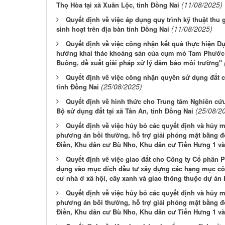
(11/08/2025)
Thọ Hòa tại xã Xuân Lộc, tỉnh Đồng Nai
Quyết định về việc áp dụng quy trình kỹ thuật thu 
(11/08/2025)
sinh hoạt trên địa bàn tỉnh Đồng Nai
Quyết định về việc công nhận kết quả thực hiện D
hưởng khai thác khoáng sản của cụm mỏ Tam Phước 
Buông, đề xuất giải pháp xử lý đảm bảo môi trường"
Quyết định về việc công nhận quyền sử dụng đất 
(25/08/2025)
tỉnh Đồng Nai
Quyết định về hình thức cho Trung tâm Nghiên c
(25/08/2
Bộ sử dụng đất tại xã Tân An, tỉnh Đồng Nai
Quyết định về việc hủy bỏ các quyết định và hủy 
phương án bồi thường, hỗ trợ giải phóng mặt bằng đ
Điền, Khu dân cư Bù Nho, Khu dân cư Tiến Hưng 1 v
Quyết định về việc giao đất cho Công ty Cổ phần P
dụng vào mục đích đầu tư xây dựng các hạng mục công
cư nhà ở xã hội, cây xanh và giao thông thuộc dự án 
Quyết định về việc hủy bỏ các quyết định và hủy 
phương án bồi thường, hỗ trợ giải phóng mặt bằng đ
Điền, Khu dân cư Bù Nho, Khu dân cư Tiến Hưng 1 v