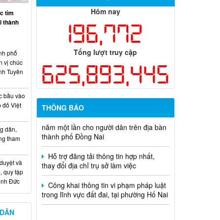
chức năm 2026
Hôm nay
c tìm
ại thành
196,772
Thông báo tuyển chọn tổ chức và cá
nhân chủ trì thực hiện nhiệm vụ khoa
học và công nghệ cấp thành phố sử
Tổng lượt truy cập
dụng ngân sách nhà nước đặt hàng thực
nh phố
hiện năm 2026 (đợt 1) lần 3
n vị chúc
625,893,445
nh Tuyên
Kế hoạch Thông tin, tuyên truyền triển
khai Kế hoạch Khám sức khỏe định kỳ
c bầu vào
hoặc khám sàng lọc miễn phí ít nhất mỗi
 đỏ Việt
THÔNG BÁO
năm một lần cho người dân trên địa bàn
thành phố Đồng Nai
g dân,
Hỗ trợ đăng tải thông tin hợp nhất,
ống tham
thay đổi địa chỉ trụ sở làm việc
 duyệt và
Công khai thông tin vi phạm pháp luật
, quy tập
trong lĩnh vực đất đai, tại phường Hố Nai
Minh Đức
 DÂN