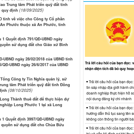
ao Trung tâm Phát triển quỹ đất tỉnh
(18/09/2025)
o quy định
D tỉnh về việc cho Công ty Cổ phần
p An Phước thuộc xã An Phước, tỉnh
iều 1 Quyết định 791/QĐ-UBND ngày
 quyền sử dụng đất cho Giáo xứ Bình
QĐ-UBND ngày 28/02/2018 của UBND tỉnh
Trả lời câu hỏi của bạn đọc: 
155/QĐ-UBND ngày 26/6/2017 của UBND
nhận diện tích đã bỏ quy hoạ
 Tổng Công ty Tín Nghĩa quản lý, sử
Trả lời câu hỏi của bạn đọc
ung tâm Phát triển quỹ đất tỉnh Đồng
tin sáp nhập địa giới hành ch
(08/10/2025)
định
doanh nghiệp thực hiện hồ sơ
nội dung đăng ký chi nhánh
Long Thành thuê đất để thực hiện dự
nghiệp Long Phước 1 tại xã Long
Trả lời câu hỏi của bạn đọc:
hướng dẫn thủ tục sang tên s
iều 1 Quyết định 3997/QĐ-UBND ngày
không còn thông tin người b
n quyền sử dụng đất cho Chùa Bửu
Trả lời câu hỏi của bạn đọc:
bù và cấp tái định cư khi thu 