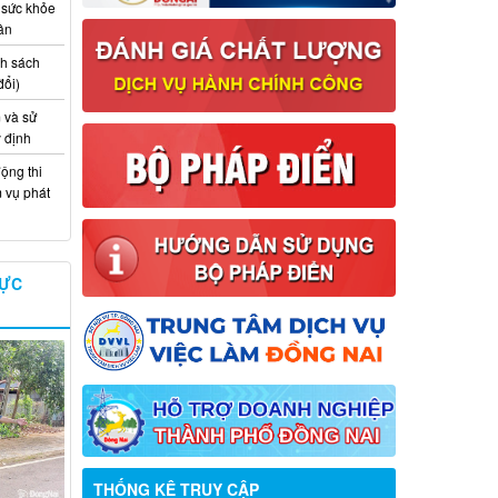
 sức khỏe
ân
nh sách
đổi)
 và sử
y định
ộng thi
m vụ phát
VỰC
Thông báo về việc tuyển dụng viên
THỐNG KÊ TRUY CẬP