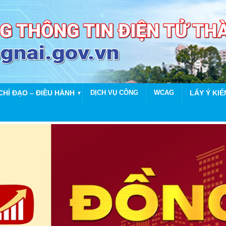
CHỈ ĐẠO – ĐIỀU HÀNH
DỊCH VỤ CÔNG
WCAG
LẤY Ý KIẾ
▼