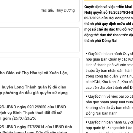
Quyết định về việc triển khai
Tác giả:
Thùy Dương
Nghị quyết số 18/2026/NQ-
09/7/2026 của Hội đồng nhân
thành phố quy định mức chi 
một số chế độ đặc thù đối vớ
động thể dục thể thao trên đị
thành phố Đồng Nai
Quyết định ban hành Quy c
hợp giữa Ban Quản lý các K
kinh tế thành phố với các cơ
thuộc Ủy ban nhân dân thàn
ho Giáo xứ Thọ Hòa tại xã Xuân Lộc,
trong công tác quản lý nhà nư
các KCN, Khu kinh tế, Khu c
, huyện Long Thành quản lý để giao
cao trên địa bàn thành phố 
 lập phương án đấu giá quyền sử dụng
Quyết định về việc bãi bỏ c
bản quy phạm pháp luật thuộc
0/QĐ-UBND ngày 02/12/2020 của UBND
khoáng sản do Ủy ban nhân 
Dịch vụ Bình Thạch thuê đất để sử
Đồng Nai ban hành
(29/07/2025)
àm gốm
Quyết định ban hành Quy c
/QĐ-UBND ngày 27/6/2014 của UBND tỉnh
hợp quản lý lưu học sinh Lào
g Nghĩa trang Long Đức để xây dựng