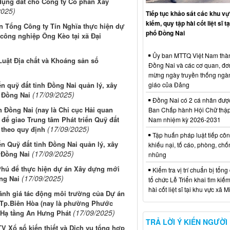
dụng đất cho Công ty Cổ phần Xây
2025)
Tiếp tục khảo sát các khu vự
kiếm, quy tập hài cốt liệt sĩ t
ần Tổng Công ty Tín Nghĩa thực hiện dự
phố Đồng Nai
công nghiệp Ông Kèo tại xã Đại
Ủy ban MTTQ Việt Nam thà
Luật Địa chất và Khoáng sản số
Đồng Nai và các cơ quan, đơ
mừng ngày truyền thống ngà
ển quỹ đất tỉnh Đồng Nai quản lý, xây
giáo của Đảng
(17/09/2025)
 Đồng Nai
Đồng Nai có 2 cá nhân đượ
h Đồng Nai (nay là Chi cục Hải quan
Ban Chấp hành Hội Chữ thập
để giao Trung tâm Phát triển Quỹ đất
Nam nhiệm kỳ 2026-2031
(17/09/2025)
 theo quy định
Tập huấn pháp luật tiếp côn
ển Quỹ đất tỉnh Đồng Nai quản lý, xây
khiếu nại, tố cáo, phòng, ch
(17/09/2025)
 Đồng Nai
nhũng
 Phú để thực hiện dự án Xây dựng mới
Kiểm tra vị trí chuẩn bị tổng
(17/09/2025)
ng Nai
tổ chức Lễ Triển khai tìm kiếm
hài cốt liệt sĩ tại khu vực xã 
ánh giá tác động môi trường của Dự án
 Tp.Biên Hòa (nay là phường Phước
(17/09/2025)
n Hạ tầng An Hưng Phát
TRẢ LỜI Ý KIẾN NGƯỜI
V Xổ số kiến thiết và Dịch vụ tổng hợp