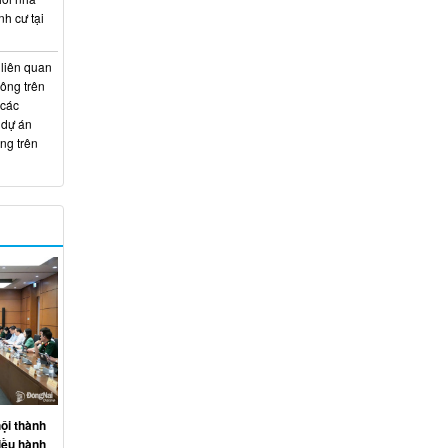
nh cư tại
 liên quan
hông trên
 các
 dự án
ng trên
ội thành
iều hành