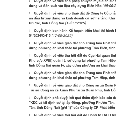
Quyết định về việc cho phép chuyển mục đích sử 
(05/09/
dựng và Sản xuất vật liệu xây dựng Biên Hòa
Quyết định về việc cho thuê đất để Công ty Cổ ph
án đầu tư xây dựng và kinh doanh cơ sở hạ tầng Khu 
(12/09/2025)
Phước, tỉnh Đồng Nai
Quyết định ban hành Kế hoạch triển khai thi hành 
(17/09/2025)
54/2024/QH15
Quyết định về việc giao đất cho Trung tâm Phát tri
dựng phương án khai thác tại phường Trấn Biên, tỉnh
Quyết định về việc thu hồi đất do Cục Hải quan tỉn
Khu vực XVIII) quản lý, sử dụng tại phường Tam Hiệp 
tỉnh Đồng Nai quản lý, xây dựng phương án khai thác
Quyết định về việc giao đất cho Trung tâm Phát tri
dựng phương án khai thác tại phường Tam Hiệp, tỉnh
Quyết định về việc giao đất cho Công an xã Xuân
Trụ sở Công an xã Xuân Phú tại xã Xuân Phú, tỉnh Đồ
Quyết định phê duyệt kết quả thẩm định báo cáo đ
"KDC và tái định cư tại ấp Đồng, phường Phước Tân,
Tân, tỉnh Đồng Nai) (g/đ 1)" của Công ty CP Phát triể
Quyết định về việc thu hồi đất do Công ty TNHH MT