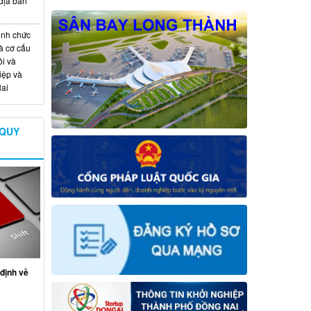
địa bàn
ịnh chức
à cơ cấu
i và
iệp và
ai
 QUY
định về