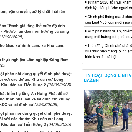
Từ năm 2026, tổ chức khám
định kỳ miễn phí cho người d
gom, vận chuyển, xử lý chất thải rắn
Chính phủ thông qua 3 chí
của Luật Nuôi con nuôi (sửa 
ự án "Đánh giá tổng thể mức độ ảnh
Mức phạt hành vi lấn, chiếm
- Phước Tân đến môi trường và sông
(13/08/2025)
dụng môi trường rừng trái qu
cho Giáo xứ Bình Lâm, xã Phú Lâm,
Thủ tướng Chính phủ phát đ
đua thực hiện thắng lợi nhiệ
triển kinh tế - xã hội
ứu thực nghiệm Lâm nghiệp Đông Nam
025)
một phần nội dung quyết định phê duyệt
TIN HOẠT ĐỘNG LĨNH 
ối với các dự án: Khu dân cư Long
NGÀNH
(28/08/2025)
à Khu dân cư Tiến Hưng 2
hát triển hạ tầng An Hưng Phát để sử
 trình nhà liên kế tái định cư, chung
(29/08/2025)
KDC và tái định cư
một phần nội dung quyết định phê duyệt
ối với các dự án: Khu dân cư Long
(04/09/2025)
à Khu dân cư Tiến Hưng 2