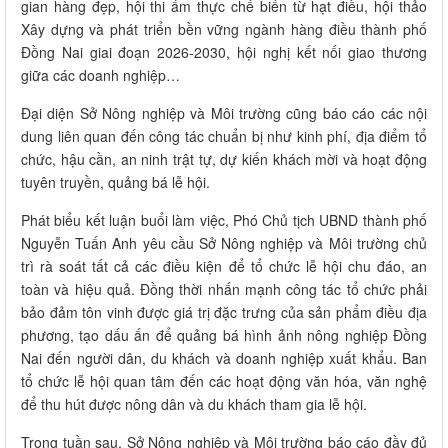
gian hàng đẹp, hội thi ẩm thực chế biến từ hạt điều, hội thảo
Xây dựng và phát triển bền vững ngành hàng điều thành phố
Đồng Nai giai đoạn 2026-2030, hội nghị kết nối giao thương
giữa các doanh nghiệp…
Đại diện Sở Nông nghiệp và Môi trường cũng báo cáo các nội
dung liên quan đến công tác chuẩn bị như kinh phí, địa điểm tổ
chức, hậu cần, an ninh trật tự, dự kiến khách mời và hoạt động
tuyên truyền, quảng bá lễ hội.
Phát biểu kết luận buổi làm việc, Phó Chủ tịch UBND thành phố
Nguyễn Tuấn Anh yêu cầu Sở Nông nghiệp và Môi trường chủ
trì rà soát tất cả các điều kiện để tổ chức lễ hội chu đáo, an
toàn và hiệu quả. Đồng thời nhấn mạnh công tác tổ chức phải
bảo đảm tôn vinh được giá trị đặc trưng của sản phẩm điều địa
phương, tạo dấu ấn để quảng bá hình ảnh nông nghiệp Đồng
Nai đến người dân, du khách và doanh nghiệp xuất khẩu. Ban
tổ chức lễ hội quan tâm đến các hoạt động văn hóa, văn nghệ
để thu hút được nông dân và du khách tham gia lễ hội.
Trong tuần sau, Sở Nông nghiệp và Môi trường báo cáo đầy đủ