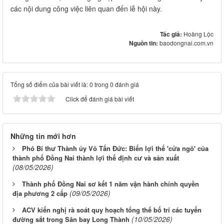
các nội dung công việc liên quan đến lễ hội này.
Tác giả:
Hoàng Lộc
Nguồn tin:
baodongnai.com.vn
Tổng số điểm của bài viết là: 0 trong 0 đánh giá
Click để đánh giá bài viết
Những tin mới hơn
Phó Bí thư Thành ủy Võ Tấn Đức: Biến lợi thế 'cửa ngõ' của
thành phố Đồng Nai thành lợi thế định cư và sản xuất
(08/05/2026)
Thành phố Đồng Nai sơ kết 1 năm vận hành chính quyền
(09/05/2026)
địa phương 2 cấp
ACV kiến nghị rà soát quy hoạch tổng thể bố trí các tuyến
(10/05/2026)
đường sắt trong Sân bay Long Thành