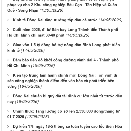
phục vụ cho 2 Khu công nghiệp Bàu Cạn - Tân Hiệp và Xuân
(13/05/2026)
Quế - Sông Nhạn
(14/05/2026)
Kinh tế Đồng Nai tăng trưởng tốp đầu cả nước
Cuối năm 2026, đi từ Sân bay Long Thành đến Thành phố
(14/05/2026)
Hồ Chí Minh chỉ mất 30-40 phút
Giao vốn 1,5 tỷ đồng hỗ trợ nông dân Bình Long phát triển
(14/05/2026)
kinh tế
Đảm bảo tiến độ khởi công đường vành đai 4 - Thành phố
(15/05/2026)
Hồ Chí Minh
Kiến tạo trung tâm hành chính mới Đồng Nai: Tôn vinh di
sản công nghiệp thành điểm đến văn hóa và phát triển bền
(16/05/2026)
vững
Đồng Nai chuẩn bị quỹ đất tái định cư lớn nhất từ trước đến
(16/05/2026)
nay
Chính thức: Tăng lương cơ sở lên 2.530.000 đồng/tháng từ
(17/05/2026)
01-7-2026
Dự kiến 17h ngày 18-5 thông xe toàn tuyến cao tốc Biên Hòa