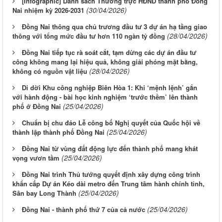
[Infographic] Danh sách Thường trực HĐND thành phố Đồng
(30/04/2026)
Nai nhiệm kỳ 2026-2031
Đồng Nai thông qua chủ trương đầu tư 3 dự án hạ tầng giao
(28/04/2026)
thông với tổng mức đầu tư hơn 110 ngàn tỷ đồng
Đồng Nai tiếp tục rà soát cắt, tạm dừng các dự án đầu tư
công không mang lại hiệu quả, không giải phóng mặt bằng,
(28/04/2026)
không có nguồn vật liệu
Di dời Khu công nghiệp Biên Hòa 1: Khi ‘mệnh lệnh’ gắn
với hành động - bài học kinh nghiệm ‘trước thềm’ lên thành
(25/04/2026)
phố ở Đồng Nai
Chuẩn bị chu đáo Lễ công bố Nghị quyết của Quốc hội về
(25/04/2026)
thành lập thành phố Đồng Nai
Đồng Nai từ vùng đất động lực đến thành phố mang khát
(25/04/2026)
vọng vươn tầm
Đồng Nai trình Thủ tướng quyết định xây dựng công trình
khẩn cấp Dự án Kéo dài metro đến Trung tâm hành chính tỉnh,
(25/04/2026)
Sân bay Long Thành
(25/04/2026)
Đồng Nai - thành phố thứ 7 của cả nước