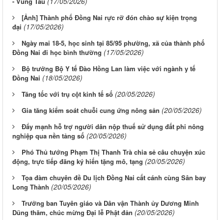
(17/05/2026)
- Vũng Tàu
[Ảnh] Thành phố Đồng Nai rực rỡ đón chào sự kiện trọng
(17/05/2026)
đại
Ngày mai 18-5, học sinh tại 85/95 phường, xã của thành phố
(17/05/2026)
Đồng Nai đi học bình thường
Bộ trưởng Bộ Y tế Đào Hồng Lan làm việc với ngành y tế
(18/05/2026)
Đồng Nai
(20/05/2026)
Tăng tốc với trụ cột kinh tế số
(20/05/2026)
Gia tăng kiểm soát chuỗi cung ứng nông sản
Đẩy mạnh hỗ trợ người dân nộp thuế sử dụng đất phi nông
(20/05/2026)
nghiệp qua nền tảng số
Phó Thủ tướng Phạm Thị Thanh Trà chia sẻ câu chuyện xúc
(20/05/2026)
động, trực tiếp đăng ký hiến tặng mô, tạng
Tọa đàm chuyên đề Du lịch Đồng Nai cất cánh cùng Sân bay
(20/05/2026)
Long Thành
Trưởng ban Tuyên giáo và Dân vận Thành ủy Dương Minh
(20/05/2026)
Dũng thăm, chúc mừng Đại lễ Phật đản