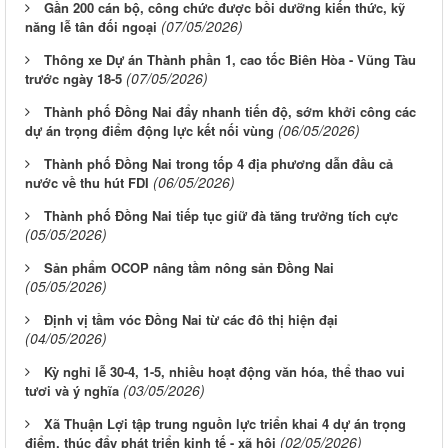
Gần 200 cán bộ, công chức được bồi dưỡng kiến thức, kỹ
(07/05/2026)
năng lễ tân đối ngoại
Thông xe Dự án Thành phần 1, cao tốc Biên Hòa - Vũng Tàu
(07/05/2026)
trước ngày 18-5
Thành phố Đồng Nai đẩy nhanh tiến độ, sớm khởi công các
(06/05/2026)
dự án trọng điểm động lực kết nối vùng
Thành phố Đồng Nai trong tốp 4 địa phương dẫn đầu cả
(06/05/2026)
nước về thu hút FDI
Thành phố Đồng Nai tiếp tục giữ đà tăng trưởng tích cực
(05/05/2026)
Sản phẩm OCOP nâng tầm nông sản Ðồng Nai
(05/05/2026)
Định vị tầm vóc Đồng Nai từ các đô thị hiện đại
(04/05/2026)
Kỳ nghỉ lễ 30-4, 1-5, nhiều hoạt động văn hóa, thể thao vui
(03/05/2026)
tươi và ý nghĩa
Xã Thuận Lợi tập trung nguồn lực triển khai 4 dự án trọng
(02/05/2026)
điểm, thúc đẩy phát triển kinh tế - xã hội