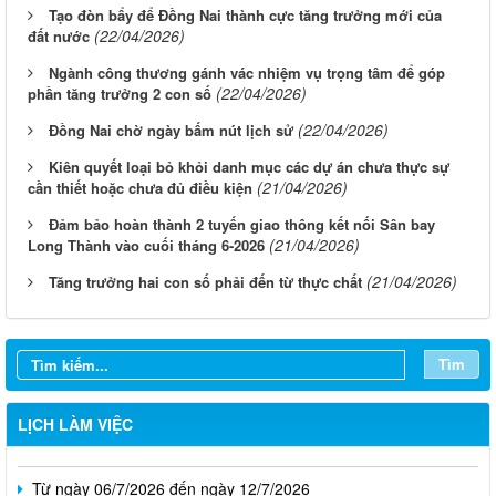
Tạo đòn bẩy để Đồng Nai thành cực tăng trưởng mới của
(22/04/2026)
đất nước
Ngành công thương gánh vác nhiệm vụ trọng tâm để góp
(22/04/2026)
phần tăng trưởng 2 con số
(22/04/2026)
Đồng Nai chờ ngày bấm nút lịch sử
Kiên quyết loại bỏ khỏi danh mục các dự án chưa thực sự
(21/04/2026)
cần thiết hoặc chưa đủ điều kiện
Đảm bảo hoàn thành 2 tuyến giao thông kết nối Sân bay
(21/04/2026)
Long Thành vào cuối tháng 6-2026
(21/04/2026)
Tăng trưởng hai con số phải đến từ thực chất
Từ ngày 03/8/2026 đến ngày 09/8/2026
Từ ngày 27/7/2026 đến ngày 02/8/2026
Tìm
Từ ngày 20/7/2026 đến ngày 26/7/2026
LỊCH LÀM VIỆC
Từ ngày 13/7/2026 đến ngày 18/7/2026
Từ ngày 06/7/2026 đến ngày 12/7/2026