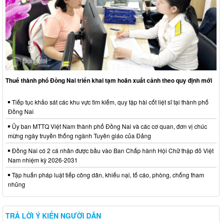
Thuế thành phố Đồng Nai triển khai tạm hoãn xuất cảnh theo quy định mới
Tiếp tục khảo sát các khu vực tìm kiếm, quy tập hài cốt liệt sĩ tại thành phố
Đồng Nai
Ủy ban MTTQ Việt Nam thành phố Đồng Nai và các cơ quan, đơn vị chúc
mừng ngày truyền thống ngành Tuyên giáo của Đảng
Đồng Nai có 2 cá nhân được bầu vào Ban Chấp hành Hội Chữ thập đỏ Việt
Nam nhiệm kỳ 2026-2031
Tập huấn pháp luật tiếp công dân, khiếu nại, tố cáo, phòng, chống tham
nhũng
TRẢ LỜI Ý KIẾN NGƯỜI DÂN