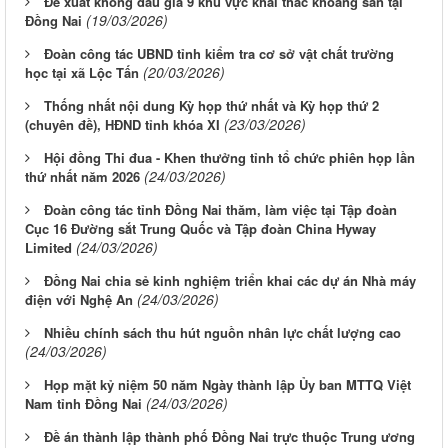
Đề xuất không đấu giá 9 khu vực khai thác khoáng sản tại
(19/03/2026)
Đồng Nai
Đoàn công tác UBND tỉnh kiểm tra cơ sở vật chất trường
(20/03/2026)
học tại xã Lộc Tấn
Thống nhất nội dung Kỳ họp thứ nhất và Kỳ họp thứ 2
(23/03/2026)
(chuyên đề), HĐND tỉnh khóa XI
Hội đồng Thi đua - Khen thưởng tỉnh tổ chức phiên họp lần
(24/03/2026)
thứ nhất năm 2026
Đoàn công tác tỉnh Đồng Nai thăm, làm việc tại Tập đoàn
Cục 16 Đường sắt Trung Quốc và Tập đoàn China Hyway
(24/03/2026)
Limited
Đồng Nai chia sẻ kinh nghiệm triển khai các dự án Nhà máy
(24/03/2026)
điện với Nghệ An
Nhiều chính sách thu hút nguồn nhân lực chất lượng cao
(24/03/2026)
Họp mặt kỷ niệm 50 năm Ngày thành lập Ủy ban MTTQ Việt
(24/03/2026)
Nam tỉnh Đồng Nai
Đề án thành lập thành phố Đồng Nai trực thuộc Trung ương