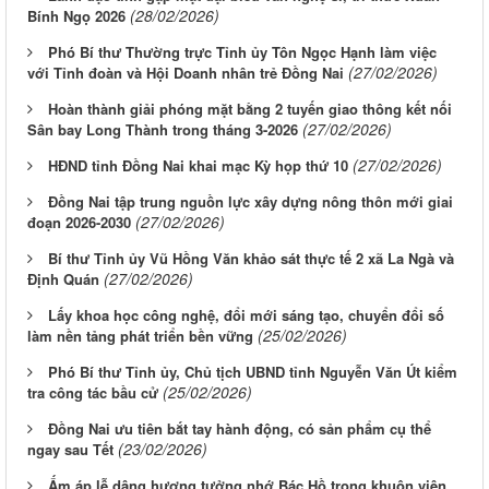
(28/02/2026)
Bính Ngọ 2026
Phó Bí thư Thường trực Tỉnh ủy Tôn Ngọc Hạnh làm việc
(27/02/2026)
với Tỉnh đoàn và Hội Doanh nhân trẻ Đồng Nai
Hoàn thành giải phóng mặt bằng 2 tuyến giao thông kết nối
(27/02/2026)
Sân bay Long Thành trong tháng 3-2026
(27/02/2026)
HĐND tỉnh Đồng Nai khai mạc Kỳ họp thứ 10
Đồng Nai tập trung nguồn lực xây dựng nông thôn mới giai
(27/02/2026)
đoạn 2026-2030
Bí thư Tỉnh ủy Vũ Hồng Văn khảo sát thực tế 2 xã La Ngà và
(27/02/2026)
Định Quán
Lấy khoa học công nghệ, đổi mới sáng tạo, chuyển đổi số
(25/02/2026)
làm nền tảng phát triển bền vững
Phó Bí thư Tỉnh ủy, Chủ tịch UBND tỉnh Nguyễn Văn Út kiểm
(25/02/2026)
tra công tác bầu cử
Đồng Nai ưu tiên bắt tay hành động, có sản phẩm cụ thể
(23/02/2026)
ngay sau Tết
Ấm áp lễ dâng hương tưởng nhớ Bác Hồ trong khuôn viên