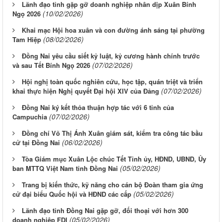
Lãnh đạo tỉnh gặp gỡ doanh nghiệp nhân dịp Xuân Bính
(10/02/2026)
Ngọ 2026
Khai mạc Hội hoa xuân và con đường ánh sáng tại phường
(08/02/2026)
Tam Hiệp
Đồng Nai yêu cầu siết kỷ luật, kỷ cương hành chính trước
(07/02/2026)
và sau Tết Bính Ngọ 2026
Hội nghị toàn quốc nghiên cứu, học tập, quán triệt và triển
(07/02/2026)
khai thực hiện Nghị quyết Đại hội XIV của Đảng
Đồng Nai ký kết thỏa thuận hợp tác với 6 tỉnh của
(07/02/2026)
Campuchia
Đồng chí Võ Thị Ánh Xuân giám sát, kiểm tra công tác bầu
(06/02/2026)
cử tại Đồng Nai
Tòa Giám mục Xuân Lộc chúc Tết Tỉnh ủy, HĐND, UBND, Ủy
(05/02/2026)
ban MTTQ Việt Nam tỉnh Đồng Nai
Trang bị kiến thức, kỹ năng cho cán bộ Đoàn tham gia ứng
(05/02/2026)
cử đại biểu Quốc hội và HĐND các cấp
Lãnh đạo tỉnh Đồng Nai gặp gỡ, đối thoại với hơn 300
(05/02/2026)
doanh nghiệp FDI