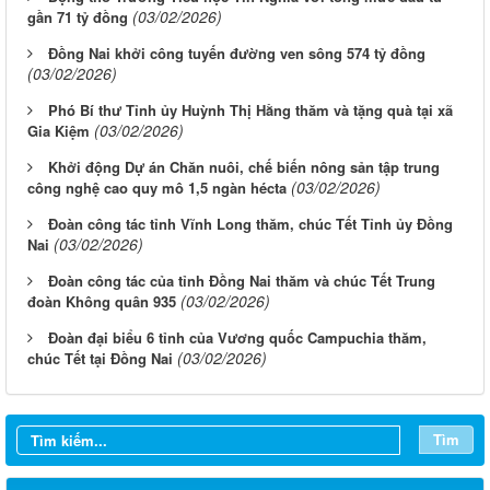
(03/02/2026)
gần 71 tỷ đồng
Đồng Nai khởi công tuyến đường ven sông 574 tỷ đồng
(03/02/2026)
Phó Bí thư Tỉnh ủy Huỳnh Thị Hằng thăm và tặng quà tại xã
(03/02/2026)
Gia Kiệm
Khởi động Dự án Chăn nuôi, chế biến nông sản tập trung
(03/02/2026)
công nghệ cao quy mô 1,5 ngàn hécta
Đoàn công tác tỉnh Vĩnh Long thăm, chúc Tết Tỉnh ủy Đồng
(03/02/2026)
Nai
Đoàn công tác của tỉnh Đồng Nai thăm và chúc Tết Trung
(03/02/2026)
đoàn Không quân 935
Đoàn đại biểu 6 tỉnh của Vương quốc Campuchia thăm,
Từ ngày 03/8/2026 đến ngày 09/8/2026
(03/02/2026)
chúc Tết tại Đồng Nai
Từ ngày 27/7/2026 đến ngày 02/8/2026
Từ ngày 20/7/2026 đến ngày 26/7/2026
Tìm
Từ ngày 13/7/2026 đến ngày 18/7/2026