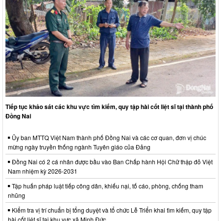
Tiếp tục khảo sát các khu vực tìm kiếm, quy tập hài cốt liệt sĩ tại thành phố
Đồng Nai
Ủy ban MTTQ Việt Nam thành phố Đồng Nai và các cơ quan, đơn vị chúc
mừng ngày truyền thống ngành Tuyên giáo của Đảng
Đồng Nai có 2 cá nhân được bầu vào Ban Chấp hành Hội Chữ thập đỏ Việt
Nam nhiệm kỳ 2026-2031
Tập huấn pháp luật tiếp công dân, khiếu nại, tố cáo, phòng, chống tham
nhũng
Kiểm tra vị trí chuẩn bị tổng duyệt và tổ chức Lễ Triển khai tìm kiếm, quy tập
hài cốt liệt sĩ tại khu vực xã Minh Đức