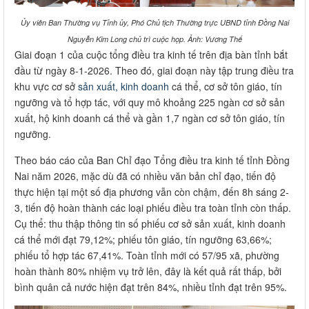
Ủy viên Ban Thường vụ Tỉnh ủy, Phó Chủ tịch Thường trực UBND tỉnh Đồng Nai
Nguyễn Kim Long chủ trì cuộc họp. Ảnh: Vương Thế
Giai đoạn 1 của cuộc tổng điều tra kinh tế trên địa bàn tỉnh bắt
đầu từ ngày 8-1-2026. Theo đó, giai đoạn này tập trung điều tra
khu vực cơ sở
sản xuất, kinh doanh
cá thể, cơ sở tôn giáo, tín
ngưỡng và tổ hợp tác, với quy mô khoảng 225 ngàn cơ sở sản
xuất, hộ kinh doanh cá thể và gần 1,7 ngàn cơ sở tôn giáo, tín
ngưỡng.
Theo báo cáo của Ban Chỉ đạo Tổng điều tra kinh tế tỉnh Đồng
Nai năm 2026, mặc dù đã có nhiều văn bản chỉ đạo, tiến độ
thực hiện tại một số địa phương vẫn còn chậm, đến 8h sáng 2-
3, tiến độ hoàn thành các loại phiếu điều tra toàn tỉnh còn thấp.
Cụ thể: thu thập thông tin số phiếu cơ sở sản xuất, kinh doanh
cá thể mới đạt 79,12%; phiếu tôn giáo, tín ngưỡng 63,66%;
phiếu tổ hợp tác 67,41%. Toàn tỉnh mới có 57/95 xã, phường
hoàn thành 80% nhiệm vụ trở lên, đây là kết quả rất thấp, bởi
bình quân cả nước hiện đạt trên 84%, nhiều tỉnh đạt trên 95%.