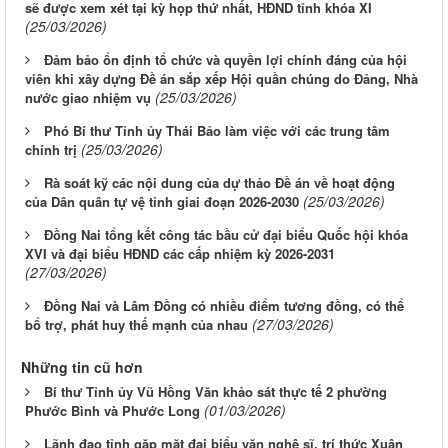
sẽ được xem xét tại kỳ họp thứ nhất, HĐND tỉnh khóa XI
(25/03/2026)
Đảm bảo ổn định tổ chức và quyền lợi chính đáng của hội
viên khi xây dựng Đề án sắp xếp Hội quần chúng do Đảng, Nhà
(25/03/2026)
nước giao nhiệm vụ
Phó Bí thư Tỉnh ủy Thái Bảo làm việc với các trung tâm
(25/03/2026)
chính trị
Rà soát kỹ các nội dung của dự thảo Đề án về hoạt động
(25/03/2026)
của Dân quân tự vệ tỉnh giai đoạn 2026-2030
Đồng Nai tổng kết công tác bầu cử đại biểu Quốc hội khóa
XVI và đại biểu HĐND các cấp nhiệm kỳ 2026-2031
(27/03/2026)
Đồng Nai và Lâm Đồng có nhiều điểm tương đồng, có thể
(27/03/2026)
bổ trợ, phát huy thế mạnh của nhau
Những tin cũ hơn
Bí thư Tỉnh ủy Vũ Hồng Văn khảo sát thực tế 2 phường
(01/03/2026)
Phước Bình và Phước Long
Lãnh đạo tỉnh gặp mặt đại biểu văn nghệ sĩ, trí thức Xuân