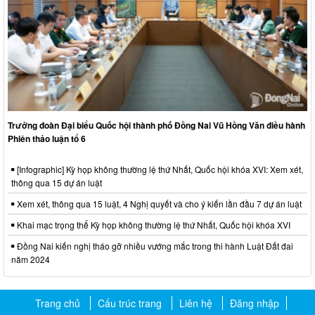
Trưởng đoàn Đại biểu Quốc hội thành phố Đồng Nai Vũ Hồng Văn điều hành
Phiên thảo luận tổ 6
[Infographic] Kỳ họp không thường lệ thứ Nhất, Quốc hội khóa XVI: Xem xét,
thông qua 15 dự án luật
Xem xét, thông qua 15 luật, 4 Nghị quyết và cho ý kiến lần đầu 7 dự án luật
Khai mạc trọng thể Kỳ họp không thường lệ thứ Nhất, Quốc hội khóa XVI
Đồng Nai kiến nghị tháo gỡ nhiều vướng mắc trong thi hành Luật Đất đai
năm 2024
Trang chủ
Cấu trúc trang
Liên hệ
Đăng nhập