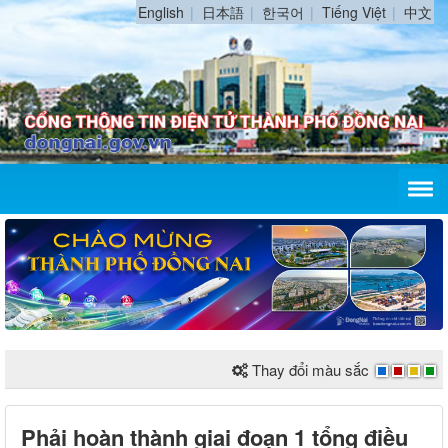
English
日本語
한국어
Tiếng Việt
中文
Thay đổi màu sắc
Phải hoàn thành giai đoạn 1 tổng điều