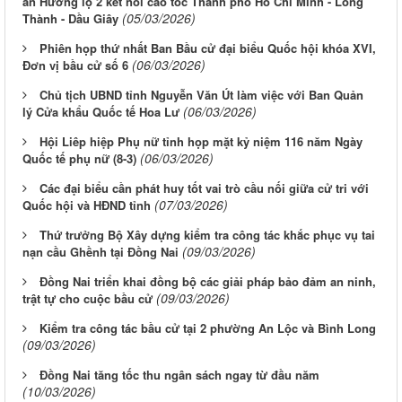
án Hương lộ 2 kết nối cao tốc Thành phố Hồ Chí Minh - Long
(05/03/2026)
Thành - Dầu Giây
Phiên họp thứ nhất Ban Bầu cử đại biểu Quốc hội khóa XVI,
(06/03/2026)
Đơn vị bầu cử số 6
Chủ tịch UBND tỉnh Nguyễn Văn Út làm việc với Ban Quản
(06/03/2026)
lý Cửa khẩu Quốc tế Hoa Lư
Hội Liêp hiệp Phụ nữ tỉnh họp mặt kỷ niệm 116 năm Ngày
(06/03/2026)
Quốc tế phụ nữ (8-3)
Các đại biểu cần phát huy tốt vai trò cầu nối giữa cử tri với
(07/03/2026)
Quốc hội và HĐND tỉnh
Thứ trưởng Bộ Xây dựng kiểm tra công tác khắc phục vụ tai
(09/03/2026)
nạn cầu Ghềnh tại Đồng Nai
Đồng Nai triển khai đồng bộ các giải pháp bảo đảm an ninh,
(09/03/2026)
trật tự cho cuộc bầu cử
Kiểm tra công tác bầu cử tại 2 phường An Lộc và Bình Long
(09/03/2026)
Đồng Nai tăng tốc thu ngân sách ngay từ đầu năm
(10/03/2026)