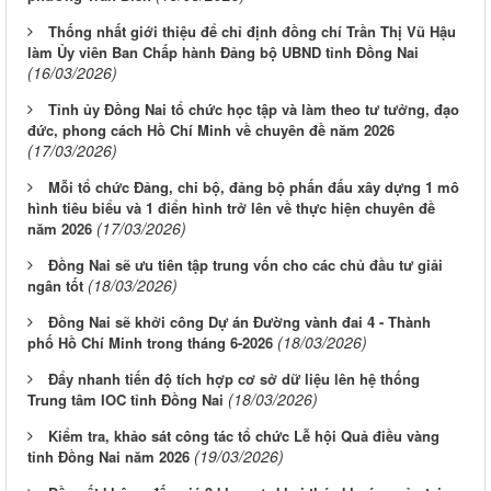
Thống nhất giới thiệu để chỉ định đồng chí Trần Thị Vũ Hậu
làm Ủy viên Ban Chấp hành Đảng bộ UBND tỉnh Đồng Nai
(16/03/2026)
Tỉnh ủy Đồng Nai tổ chức học tập và làm theo tư tưởng, đạo
đức, phong cách Hồ Chí Minh về chuyên đề năm 2026
(17/03/2026)
Mỗi tổ chức Đảng, chi bộ, đảng bộ phấn đấu xây dựng 1 mô
hình tiêu biểu và 1 điển hình trở lên về thực hiện chuyên đề
(17/03/2026)
năm 2026
Đồng Nai sẽ ưu tiên tập trung vốn cho các chủ đầu tư giải
(18/03/2026)
ngân tốt
Đồng Nai sẽ khởi công Dự án Đường vành đai 4 - Thành
(18/03/2026)
phố Hồ Chí Minh trong tháng 6-2026
Đẩy nhanh tiến độ tích hợp cơ sở dữ liệu lên hệ thống
(18/03/2026)
Trung tâm IOC tỉnh Đồng Nai
Kiểm tra, khảo sát công tác tổ chức Lễ hội Quả điều vàng
(19/03/2026)
tỉnh Đồng Nai năm 2026