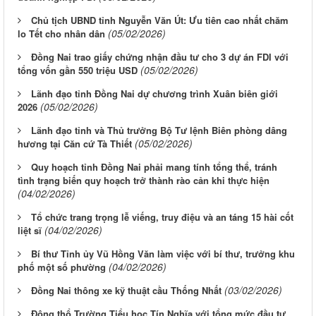
Chủ tịch UBND tỉnh Nguyễn Văn Út: Ưu tiên cao nhất chăm
(05/02/2026)
lo Tết cho nhân dân
Đồng Nai trao giấy chứng nhận đầu tư cho 3 dự án FDI với
(05/02/2026)
tổng vốn gần 550 triệu USD
Lãnh đạo tỉnh Đồng Nai dự chương trình Xuân biên giới
(05/02/2026)
2026
Lãnh đạo tỉnh và Thủ trưởng Bộ Tư lệnh Biên phòng dâng
(05/02/2026)
hương tại Căn cứ Tà Thiết
Quy hoạch tỉnh Đồng Nai phải mang tính tổng thể, tránh
tình trạng biến quy hoạch trở thành rào cản khi thực hiện
(04/02/2026)
Tổ chức trang trọng lễ viếng, truy điệu và an táng 15 hài cốt
(04/02/2026)
liệt sĩ
Bí thư Tỉnh ủy Vũ Hồng Văn làm việc với bí thư, trưởng khu
(04/02/2026)
phố một số phường
(03/02/2026)
Đồng Nai thông xe kỹ thuật cầu Thống Nhất
Động thổ Trường Tiểu học Tín Nghĩa với tổng mức đầu tư