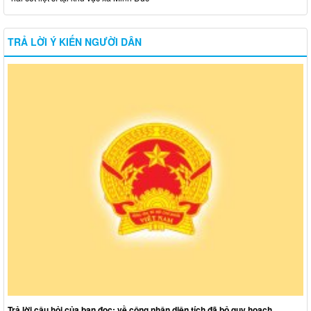
TRẢ LỜI Ý KIẾN NGƯỜI DÂN
Trả lời câu hỏi của bạn đọc: về công nhận diện tích đã bỏ quy hoạch