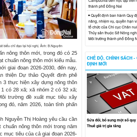
Campuchia đến học tập trên 
thành phố Đồng Nai
Quyết định ban hành Quy đ
năng, nhiệm vụ, quyền hạn v
tổ chức của Chi cục Chăn nuô
Thủy sản thuộc Sở Nông ngh
Môi trường thành phố Đồng N
 biểu chỉ đạo tại hội nghị. Ảnh: B.Nguyên
ẩn nông thôn mới, trong đó có 25
CHẾ ĐỘ, CHÍNH SÁCH -
ạt chuẩn nông thôn mới kiểu mẫu.
ĐỊNH MỚI
ới giai đoạn 2026-2030, đến nay,
n thiện Dự thảo Quyết định phê
 3 thực hiện xây dựng nông thôn
 1 có 28 xã; xã nhóm 2 có 32 xã;
ôi trường đề xuất mục tiêu xây
ong đó, năm 2026, toàn tỉnh phấn
ỉnh Nguyễn Thị Hoàng yêu cầu cần
Sửa đổi, bổ sung một số quy 
Thuế giá trị gia tăng
ạt chuẩn nông thôn mới trong năm
c mục tiêu của cả giai đoạn 2026-