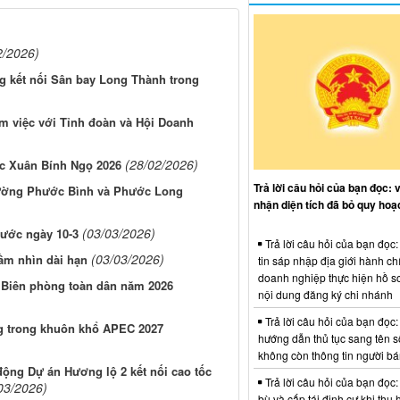
2/2026)
g kết nối Sân bay Long Thành trong
m việc với Tỉnh đoàn và Hội Doanh
(28/02/2026)
hức Xuân Bính Ngọ 2026
Trả lời câu hỏi của bạn đọc: 
phường Phước Bình và Phước Long
nhận diện tích đã bỏ quy hoạ
(03/03/2026)
trước ngày 10-3
Trả lời câu hỏi của bạn đọc
(03/03/2026)
tầm nhìn dài hạn
tin sáp nhập địa giới hành ch
doanh nghiệp thực hiện hồ sơ
i Biên phòng toàn dân năm 2026
nội dung đăng ký chi nhánh
Trả lời câu hỏi của bạn đọc:
ng trong khuôn khổ APEC 2027
hướng dẫn thủ tục sang tên s
không còn thông tin người b
ộng Dự án Hương lộ 2 kết nối cao tốc
Trả lời câu hỏi của bạn đọc:
03/2026)
bù và cấp tái định cư khi thu 