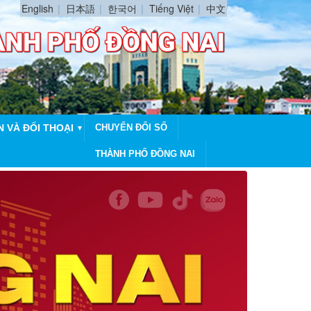
English
日本語
한국어
Tiếng Việt
中文
N VÀ ĐỐI THOẠI
CHUYỂN ĐỔI SỐ
▼
THÀNH PHỐ ĐỒNG NAI