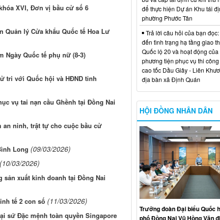
khóa XVI, Đơn vị bầu cử số 6
để thực hiện Dự án Khu tái đị
phường Phước Tân
an Quản lý Cửa khẩu Quốc tế Hoa Lư
Trả lời câu hỏi của bạn đọc:
đến tình trạng hạ tầng giao t
Quốc lộ 20 và hoạt động của
m Ngày Quốc tế phụ nữ (8-3)
phương tiện phục vụ thi công
cao tốc Dầu Giây - Liên Khươ
cử tri với Quốc hội và HĐND tỉnh
địa bàn xã Định Quán
ục vụ tai nạn cầu Ghềnh tại Đồng Nai
HỘI ĐỒNG NHÂN DÂN
 an ninh, trật tự cho cuộc bầu cử
(09/03/2026)
Bình Long
(10/03/2026)
 sản xuất kinh doanh tại Đồng Nai
(11/03/2026)
inh tế 2 con số
Trưởng đoàn Đại biểu Quốc h
Đại sứ Đặc mệnh toàn quyền Singapore
phố Đồng Nai Vũ Hồng Văn đ