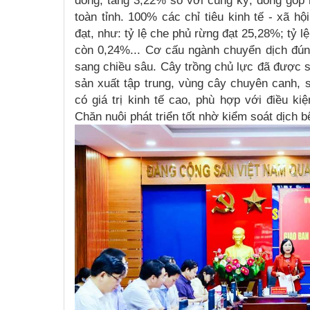
đồng, tăng 3,22% so với cùng kỳ, đóng góp
toàn tỉnh. 100% các chỉ tiêu kinh tế - xã h
đạt, như: tỷ lệ che phủ rừng đạt 25,28%; tỷ 
còn 0,24%... Cơ cấu ngành chuyển dịch đún
sang chiều sâu. Cây trồng chủ lực đã được s
sản xuất tập trung, vùng cây chuyên canh,
có giá trị kinh tế cao, phù hợp với điều ki
Chăn nuôi phát triển tốt nhờ kiểm soát dịch b