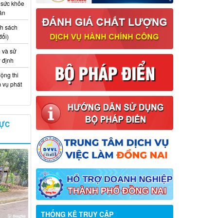
 sức khỏe
ân
nh sách
đổi)
 và sử
y định
ộng thi
m vụ phát
VỰC
Thông báo về việc tuyển dụng viên
chức năm 2026
THỐNG KÊ TRUY CẬP