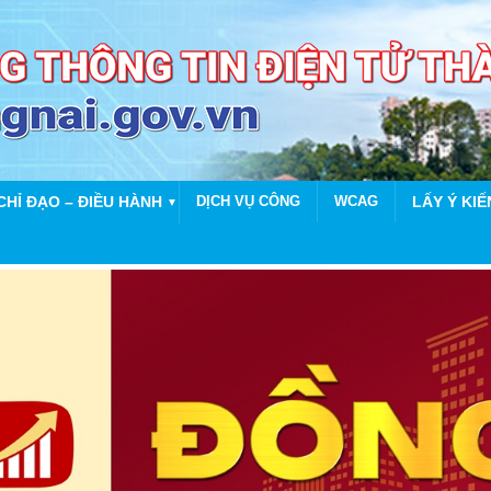
CHỈ ĐẠO – ĐIỀU HÀNH
DỊCH VỤ CÔNG
WCAG
LẤY Ý KIẾ
▼