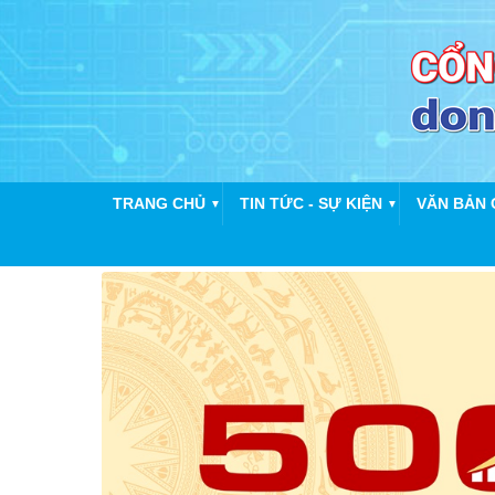
TRANG CHỦ
TIN TỨC - SỰ KIỆN
VĂN BẢN 
▼
▼