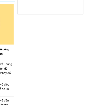
về công
ch
: về Thông
ính để
 thay đổi
 về việc
ổ đỏ khi
án
 về đền
hồi nhà