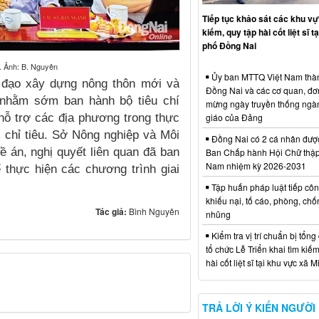
Tiếp tục khảo sát các khu vự
kiếm, quy tập hài cốt liệt sĩ t
phố Đồng Nai
hị. Ảnh: B. Nguyên
Ủy ban MTTQ Việt Nam thà
ỉ đạo xây dựng nông thôn mới và
Đồng Nai và các cơ quan, đơ
 nhằm sớm ban hành bộ tiêu chí
mừng ngày truyền thống ngà
giáo của Đảng
 hỗ trợ các địa phương trong thực
c chỉ tiêu. Sở Nông nghiệp và Môi
Đồng Nai có 2 cá nhân đượ
ề án, nghị quyết liên quan đã ban
Ban Chấp hành Hội Chữ thập
Nam nhiệm kỳ 2026-2031
thực hiện các chương trình giai
Tập huấn pháp luật tiếp côn
khiếu nại, tố cáo, phòng, ch
Tác giả:
Bình Nguyên
nhũng
Kiểm tra vị trí chuẩn bị tổng
tổ chức Lễ Triển khai tìm kiếm
hài cốt liệt sĩ tại khu vực xã 
TRẢ LỜI Ý KIẾN NGƯỜI