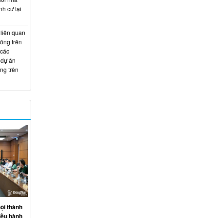
nh cư tại
 liên quan
hông trên
 các
 dự án
ng trên
ội thành
iều hành