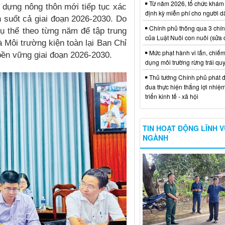
Từ năm 2026, tổ chức khám
 dựng nông thôn mới tiếp tục xác
định kỳ miễn phí cho người d
n suốt cả giai đoạn 2026-2030. Do
Chính phủ thông qua 3 chí
ụ thể theo từng năm để tập trung
của Luật Nuôi con nuôi (sửa 
 Môi trường kiện toàn lại Ban Chỉ
Mức phạt hành vi lấn, chiếm
ền vững giai đoạn 2026-2030.
dụng môi trường rừng trái qu
Thủ tướng Chính phủ phát đ
đua thực hiện thắng lợi nhiệ
triển kinh tế - xã hội
TIN HOẠT ĐỘNG LĨNH 
NGÀNH