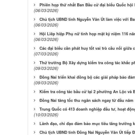
Phiên họp thứ nhất Ban Bầu cử đại biểu Quốc hội 
(06/03/2026)
Chủ tịch UBND tỉnh Nguyễn Văn Út làm việc với B
(06/03/2026)
Hội Liêp hiệp Phụ nữ tỉnh họp mặt kỷ niệm 116 nă
(06/03/2026)
Các đại biểu cần phát huy tốt vai trò cầu nối giữa 
(07/03/2026)
Thứ trưởng Bộ Xây dựng kiểm tra công tác khắc ph
(09/03/2026)
Đồng Nai triển khai đồng bộ các giải pháp bảo đảm
(09/03/2026)
Kiểm tra công tác bầu cử tại 2 phường An Lộc và 
Đồng Nai tăng tốc thu ngân sách ngay từ đầu năm
Trung Quốc có 413 doanh nghiệp đầu tư, hoạt động
(10/03/2026)
Lãnh đạo, chỉ đạo đảm bảo mục tiêu tăng trưởng k
Chủ tịch UBND tỉnh Đồng Nai Nguyễn Văn Út tiếp 