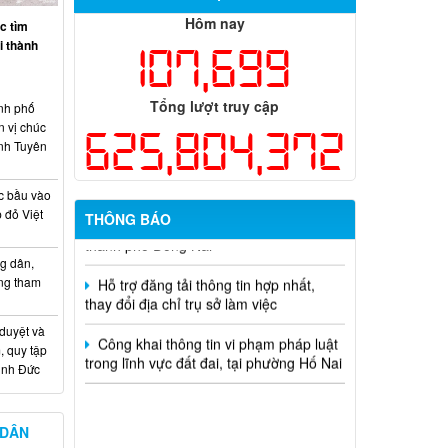
Thông báo tuyển chọn tổ chức và cá
Hôm nay
c tìm
nhân chủ trì thực hiện nhiệm vụ khoa
ại thành
107,699
học và công nghệ cấp thành phố sử
dụng ngân sách nhà nước đặt hàng thực
hiện năm 2026 (đợt 1) lần 3
Tổng lượt truy cập
nh phố
Kế hoạch Thông tin, tuyên truyền triển
n vị chúc
625,804,372
khai Kế hoạch Khám sức khỏe định kỳ
nh Tuyên
hoặc khám sàng lọc miễn phí ít nhất mỗi
năm một lần cho người dân trên địa bàn
c bầu vào
thành phố Đồng Nai
 đỏ Việt
THÔNG BÁO
Hỗ trợ đăng tải thông tin hợp nhất,
thay đổi địa chỉ trụ sở làm việc
g dân,
ống tham
Công khai thông tin vi phạm pháp luật
trong lĩnh vực đất đai, tại phường Hố Nai
 duyệt và
, quy tập
Minh Đức
 DÂN