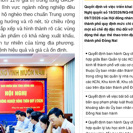
 hơn 12% giá trị trong tổng GRDP
Quyết định về việc triển khai
ội lĩnh vực ngành nông nghiệp đều
Nghị quyết số 18/2026/NQ-
lệ hộ nghèo theo chuẩn Trung ương
09/7/2026 của Hội đồng nhân
g hướng và rõ nét, từ chiều rộng
thành phố quy định mức chi 
ắp xếp và hình thành rõ các vùng
một số chế độ đặc thù đối vớ
động thể dục thể thao trên đị
 sản phẩm có khả năng xuất khẩu,
thành phố Đồng Nai
ện tự nhiên của từng địa phương.
ệnh hiệu quả và giá cả ổn định.
Quyết định ban hành Quy c
hợp giữa Ban Quản lý các K
kinh tế thành phố với các cơ
thuộc Ủy ban nhân dân thàn
trong công tác quản lý nhà nư
các KCN, Khu kinh tế, Khu c
cao trên địa bàn thành phố 
Quyết định về việc bãi bỏ c
bản quy phạm pháp luật thuộc
khoáng sản do Ủy ban nhân 
Đồng Nai ban hành
Quyết định ban hành Quy c
hợp quản lý lưu học sinh Lào