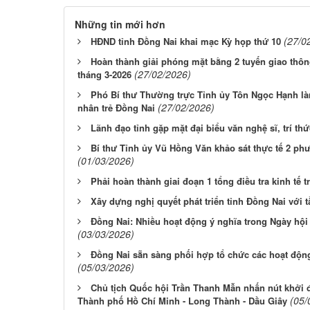
Những tin mới hơn
(27/0
HĐND tỉnh Đồng Nai khai mạc Kỳ họp thứ 10
Hoàn thành giải phóng mặt bằng 2 tuyến giao thôn
(27/02/2026)
tháng 3-2026
Phó Bí thư Thường trực Tỉnh ủy Tôn Ngọc Hạnh là
(27/02/2026)
nhân trẻ Đồng Nai
Lãnh đạo tỉnh gặp mặt đại biểu văn nghệ sĩ, trí t
Bí thư Tỉnh ủy Vũ Hồng Văn khảo sát thực tế 2 
(01/03/2026)
Phải hoàn thành giai đoạn 1 tổng điều tra kinh tế 
Xây dựng nghị quyết phát triển tỉnh Đồng Nai với 
Đồng Nai: Nhiều hoạt động ý nghĩa trong Ngày hộ
(03/03/2026)
Đồng Nai sẵn sàng phối hợp tổ chức các hoạt độ
(05/03/2026)
Chủ tịch Quốc hội Trần Thanh Mẫn nhấn nút khởi đ
(05/
Thành phố Hồ Chí Minh - Long Thành - Dầu Giây