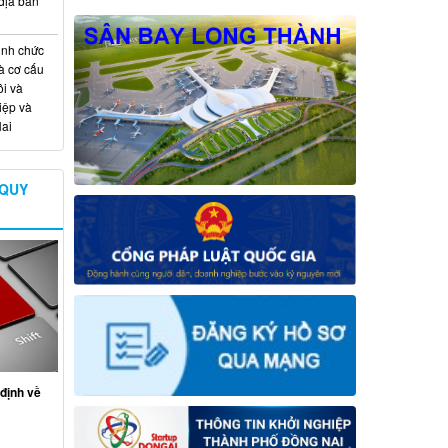
địa bàn
ịnh chức
à cơ cấu
i và
iệp và
ai
 QUY
định về