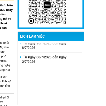
 thực hiện
Từ ngày 27/7/2026 đến ngày
HĐND ngày
02/8/2026
 dân
cụ thể và
Từ ngày 20/7/2026 đến ngày
i hoạt
26/7/2026
a bàn
Từ ngày 13/7/2026 đến ngày
LỊCH LÀM VIỆC
18/7/2026
hế phối
CN, Khu
Từ ngày 06/7/2026 đến ngày
 quan
12/7/2026
h phố
ớc tại
ông nghệ
Đồng Nai
ác văn
 lĩnh vực
dân tỉnh
hế phối
 và