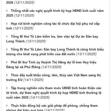
(12/11/2025)
2026
Thống nhất các nghị quyết trình kỳ họp HĐND tỉnh cuối năm
(12/11/2025)
2025
Họp rút kinh nghiệm công tác tổ chức đại hội phụ nữ cấp
(12/11/2025)
tỉnh
Tổng Bí thư Tô Lâm kiểm tra, làm việc tại Dự án Sân bay
(13/11/2025)
Long Thành
Tổng Bí thư Tô Lâm: Sân bay Long Thành là công trình biểu
(13/11/2025)
tượng cho khát vọng phát triển của đất nước
Phó Bí thư Tỉnh ủy Huỳnh Thị Hằng dự lễ trao Huy hiệu
(14/11/2025)
Đảng tại xã Phú Riềng
Thúc đẩy xuất khẩu nông, lâm, thủy sản Việt Nam sang thị
(14/11/2025)
trường EU
Tập trung nghiên cứu tham mưu UBND tỉnh hoàn thiện các
tờ trình, dự thảo nghị quyết trình kỳ họp HĐND tỉnh thường lệ
(14/11/2025)
cuối năm 2025
Thực hiện đồng bộ các giải pháp để phòng, chống tham
(14/11/2025)
nhũng đạt hiệu quả hơn