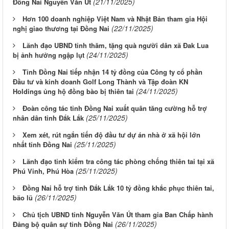
(21/11/2025)
Đồng Nai Nguyễn Văn Út
Hơn 100 doanh nghiệp Việt Nam và Nhật Bản tham gia Hội
(22/11/2025)
nghị giao thương tại Đồng Nai
Lãnh đạo UBND tỉnh thăm, tặng quà người dân xã Đak Lua
(24/11/2025)
bị ảnh hưởng ngập lụt
Tỉnh Đồng Nai tiếp nhận 14 tỷ đồng của Công ty cổ phần
Đầu tư và kinh doanh Golf Long Thành và Tập đoàn KN
(24/11/2025)
Holdings ủng hộ đồng bào bị thiên tai
Đoàn công tác tỉnh Đồng Nai xuất quân tăng cường hỗ trợ
(25/11/2025)
nhân dân tỉnh Đắk Lắk
Xem xét, rút ngắn tiến độ đầu tư dự án nhà ở xã hội lớn
(25/11/2025)
nhất tỉnh Đồng Nai
Lãnh đạo tỉnh kiểm tra công tác phòng chống thiên tai tại xã
(25/11/2025)
Phú Vinh, Phú Hòa
Đồng Nai hỗ trợ tỉnh Đắk Lắk 10 tỷ đồng khắc phục thiên tai,
(26/11/2025)
bão lũ
Chủ tịch UBND tỉnh Nguyễn Văn Út tham gia Ban Chấp hành
(26/11/2025)
Đảng bộ quân sự tỉnh Đồng Nai