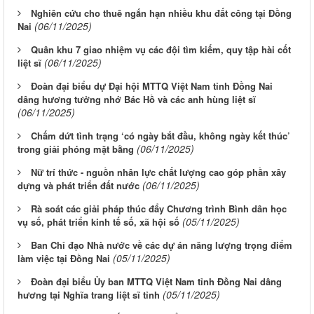
Nghiên cứu cho thuê ngắn hạn nhiều khu đất công tại Đồng
(06/11/2025)
Nai
Quân khu 7 giao nhiệm vụ các đội tìm kiếm, quy tập hài cốt
(06/11/2025)
liệt sĩ
Đoàn đại biểu dự Đại hội MTTQ Việt Nam tỉnh Đồng Nai
dâng hương tưởng nhớ Bác Hồ và các anh hùng liệt sĩ
(06/11/2025)
Chấm dứt tình trạng ‘có ngày bắt đầu, không ngày kết thúc’
(06/11/2025)
trong giải phóng mặt bằng
Nữ trí thức - nguồn nhân lực chất lượng cao góp phần xây
(06/11/2025)
dựng và phát triển đất nước
Rà soát các giải pháp thúc đẩy Chương trình Bình dân học
(05/11/2025)
vụ số, phát triển kinh tế số, xã hội số
Ban Chỉ đạo Nhà nước về các dự án năng lượng trọng điểm
(05/11/2025)
làm việc tại Đồng Nai
Đoàn đại biểu Ủy ban MTTQ Việt Nam tỉnh Đồng Nai dâng
(05/11/2025)
hương tại Nghĩa trang liệt sĩ tỉnh