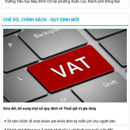
Trường Tiểu học Mạc Đĩnh Chi tại phường Xuân Lộc, thành phố Đồng Nai
CHẾ ĐỘ, CHÍNH SÁCH - QUY ĐỊNH MỚI
Sửa đổi, bổ sung một số quy định về Thuế giá trị gia tăng
Từ năm 2026, tổ chức khám sức khỏe định kỳ miễn phí cho người dân
Chính phủ thông qua 3 chính sách của Luật Nuôi con nuôi (sửa đổi)