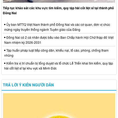
Tiếp tục khảo sát các khu vực tìm kiếm, quy tập hài cốt liệt sĩ tại thành phố
Đồng Nai
Ủy ban MTTQ Việt Nam thành phố Đồng Nai và các cơ quan, đơn vị chúc
mừng ngày truyền thống ngành Tuyên giáo của Đảng
Đồng Nai có 2 cá nhân được bầu vào Ban Chấp hành Hội Chữ thập đỏ Việt
Nam nhiệm kỳ 2026-2031
Tập huấn pháp luật tiếp công dân, khiếu nại, tố cáo, phòng, chống tham
nhũng
Kiểm tra vị trí chuẩn bị tổng duyệt và tổ chức Lễ Triển khai tìm kiếm, quy tập
hài cốt liệt sĩ tại khu vực xã Minh Đức
TRẢ LỜI Ý KIẾN NGƯỜI DÂN