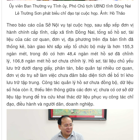
Ủy viên Ban Thường vụ Tỉnh ủy, Phó Chủ tịch UBND tỉnh Đồng Nai
Lê Trường Sơn phát biểu chỉ đạo tại cuộc họp. Ảnh: Hồ Thảo
Theo báo cáo của Sở Nội vụ tại cuộc họp, sau sắp xếp đơn vị
hành chính cấp tỉnh, cấp xã tỉnh Đồng Nai, tổng số hồ sơ, tài
liệu của các cơ quan, đơn vị, địa phương trên địa bàn tỉnh đã
thống kê, bàn giao khi sắp xếp tổ chức bộ máy là hơn 155,3
ngàn mét, trong đó có hơn 48,4 ngàn mét hồ sơ đã chỉnh
lý, 106,8 ngàn mét hồ sơ chưa chỉnh lý. Hồ sơ, tài liệu chủ yếu
lưu trữ dưới dạng giấy, phân tán, bảo quản tại nhiều cơ quan,
đơn vị do trụ sở làm việc chưa đảm bảo diện tích để bố trí kho
lưu trữ tập trung. Công tác quản lý hồ sơ chưa đồng bộ, dữ liệu
số hóa còn ít, thiếu liên thông giữa các đơn vị; chưa có cơ sở dữ
liệu tập trung để tra cứu khai thác dữ liệu phục vụ công tác chỉ
đạo, điều hành và người dân, doanh nghiệp.