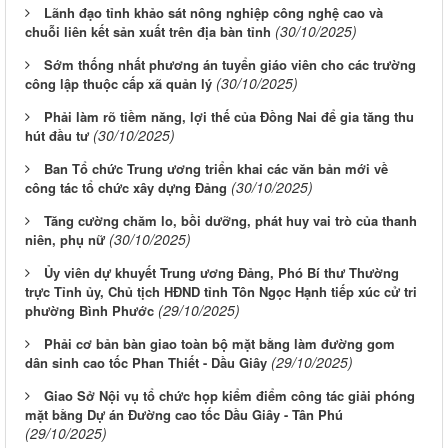
Lãnh đạo tỉnh khảo sát nông nghiệp công nghệ cao và
(30/10/2025)
chuỗi liên kết sản xuất trên địa bàn tỉnh
Sớm thống nhất phương án tuyển giáo viên cho các trường
(30/10/2025)
công lập thuộc cấp xã quản lý
Phải làm rõ tiềm năng, lợi thế của Đồng Nai để gia tăng thu
(30/10/2025)
hút đầu tư
Ban Tổ chức Trung ương triển khai các văn bản mới về
(30/10/2025)
công tác tổ chức xây dựng Đảng
Tăng cường chăm lo, bồi dưỡng, phát huy vai trò của thanh
(30/10/2025)
niên, phụ nữ
Ủy viên dự khuyết Trung ương Đảng, Phó Bí thư Thường
trực Tỉnh ủy, Chủ tịch HĐND tỉnh Tôn Ngọc Hạnh tiếp xúc cử tri
(29/10/2025)
phường Bình Phước
Phải cơ bản bàn giao toàn bộ mặt bằng làm đường gom
(29/10/2025)
dân sinh cao tốc Phan Thiết - Dầu Giây
Giao Sở Nội vụ tổ chức họp kiểm điểm công tác giải phóng
mặt bằng Dự án Đường cao tốc Dầu Giây - Tân Phú
(29/10/2025)