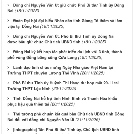
Đồng chí Nguyễn Văn Út giữ chức Phó Bí thư Tỉnh ủy Đồng
(18/11/2025)
Nai
Đoàn Đại hội đại biểu Nhân dân tỉnh Giang Tô thăm và làm
(18/11/2025)
việc tại Đồng Nai
Đồng chí Nguyễn Văn Út, Phó Bí thư Tỉnh ủy Đồng Nai
(18/11/2025)
được bầu giữ chức Chủ tịch UBND tỉnh
Đồng Nai ký kết hợp tác phát triển du lịch với 3 tỉnh, thành
(19/11/2025)
phố vùng Đồng bằng sông Cửu Long
Lãnh đạo tỉnh chúc mừng Ngày Nhà giáo Việt Nam tại
(20/11/2025)
Trường THPT chuyên Lương Thế Vinh
Phó Bí thư Tỉnh ủy Huỳnh Thị Hằng dự họp mặt 20-11 tại
(20/11/2025)
Trường THPT Lộc Ninh
Tỉnh Đồng Nai hỗ trợ tỉnh Ninh Bình và Thanh Hóa khắc
(20/11/2025)
phục hậu quả thiên tai
Thủ tướng phê chuẩn kết quả bầu Chủ tịch UBND tỉnh Đồng
(21/11/2025)
Nai đối với đồng chí Nguyễn Văn Út
[Infographic] Tân Phó Bí thư Tỉnh ủy, Chủ tịch UBND tỉnh