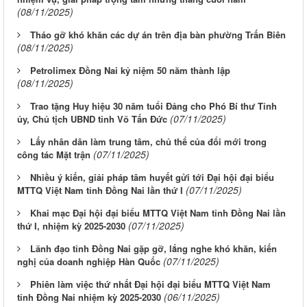
(08/11/2025)
Tháo gỡ khó khăn các dự án trên địa bàn phường Trấn Biên
(08/11/2025)
Petrolimex Đồng Nai kỷ niệm 50 năm thành lập
(08/11/2025)
Trao tặng Huy hiệu 30 năm tuổi Đảng cho Phó Bí thư Tỉnh
(07/11/2025)
ủy, Chủ tịch UBND tỉnh Võ Tấn Đức
Lấy nhân dân làm trung tâm, chủ thể của đổi mới trong
(07/11/2025)
công tác Mặt trận
Nhiều ý kiến, giải pháp tâm huyết gửi tới Đại hội đại biểu
(07/11/2025)
MTTQ Việt Nam tỉnh Đồng Nai lần thứ I
Khai mạc Đại hội đại biểu MTTQ Việt Nam tỉnh Đồng Nai lần
(07/11/2025)
thứ I, nhiệm kỳ 2025-2030
Lãnh đạo tỉnh Đồng Nai gặp gỡ, lắng nghe khó khăn, kiến
(07/11/2025)
nghị của doanh nghiệp Hàn Quốc
Phiên làm việc thứ nhất Đại hội đại biểu MTTQ Việt Nam
(06/11/2025)
tỉnh Đồng Nai nhiệm kỳ 2025-2030