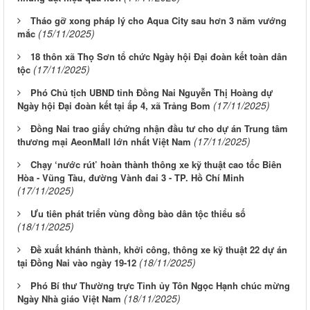
Tháo gỡ xong pháp lý cho Aqua City sau hơn 3 năm vướng
(15/11/2025)
mắc
18 thôn xã Thọ Sơn tổ chức Ngày hội Đại đoàn kết toàn dân
(17/11/2025)
tộc
Phó Chủ tịch UBND tỉnh Đồng Nai Nguyễn Thị Hoàng dự
(17/11/2025)
Ngày hội Đại đoàn kết tại ấp 4, xã Trảng Bom
Đồng Nai trao giấy chứng nhận đầu tư cho dự án Trung tâm
(17/11/2025)
thương mại AeonMall lớn nhất Việt Nam
Chạy ‘nước rút’ hoàn thành thông xe kỹ thuật cao tốc Biên
Hòa - Vũng Tàu, đường Vành đai 3 - TP. Hồ Chí Minh
(17/11/2025)
Ưu tiên phát triển vùng đồng bào dân tộc thiểu số
(18/11/2025)
Đề xuất khánh thành, khởi công, thông xe kỹ thuật 22 dự án
(18/11/2025)
tại Đồng Nai vào ngày 19-12
Phó Bí thư Thường trực Tỉnh ủy Tôn Ngọc Hạnh chúc mừng
(18/11/2025)
Ngày Nhà giáo Việt Nam