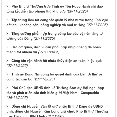
Phó Bí thư Thường trực Tỉnh ủy Tôn Ngọc Hạnh chỉ đạo
(26/11/2025)
tổng kết diễn tập phòng thủ khu vực
Tập trung làm tốt công tác quản lý nhà nước trong lĩnh vực
(27/11/2025)
đất đai, khoáng sản, nông nghiệp và môi trường
Tăng cường phối hợp trong công tác bảo vệ nền tảng tư
(27/11/2025)
tưởng của Đảng
Các cơ quan, đơn vị cần phối hợp nhịp nhàng để hoàn
(27/11/2025)
thành tốt nhiệm vụ
Công tác vận hành hồ chứa thủy điện an toàn, hiệu quả
(27/11/2025)
Tỉnh ủy Đồng Nai công bố quyết định của Ban Bí thư về
(27/11/2025)
công tác cán bộ
Phó Chủ tịch UBND tỉnh Lê Trường Sơn dự Hội nghị hợp
tác và phát triển các tỉnh biên giới Việt Nam - Campuchia
(29/11/2025)
Đồng chí Nguyễn Văn Út giữ chức Bí thư Đảng ủy UBND
tỉnh, đồng chí Nguyễn Kim Long giữ chức Phó Bí thư Thường
(01/12/2025)
trực Đảng ủy UBND tỉnh