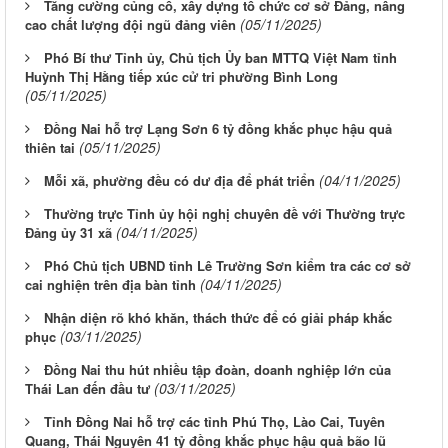
Tăng cường củng cố, xây dựng tổ chức cơ sở Đảng, nâng
(05/11/2025)
cao chất lượng đội ngũ đảng viên
Phó Bí thư Tỉnh ủy, Chủ tịch Ủy ban MTTQ Việt Nam tỉnh
Huỳnh Thị Hằng tiếp xúc cử tri phường Bình Long
(05/11/2025)
Đồng Nai hỗ trợ Lạng Sơn 6 tỷ đồng khắc phục hậu quả
(05/11/2025)
thiên tai
(04/11/2025)
Mỗi xã, phường đều có dư địa để phát triển
Thường trực Tỉnh ủy hội nghị chuyên đề với Thường trực
(04/11/2025)
Đảng ủy 31 xã
Phó Chủ tịch UBND tỉnh Lê Trường Sơn kiểm tra các cơ sở
(04/11/2025)
cai nghiện trên địa bàn tỉnh
Nhận diện rõ khó khăn, thách thức để có giải pháp khắc
(03/11/2025)
phục
Đồng Nai thu hút nhiều tập đoàn, doanh nghiệp lớn của
(03/11/2025)
Thái Lan đến đầu tư
Tỉnh Đồng Nai hỗ trợ các tỉnh Phú Thọ, Lào Cai, Tuyên
Quang, Thái Nguyên 41 tỷ đồng khắc phục hậu quả bão lũ