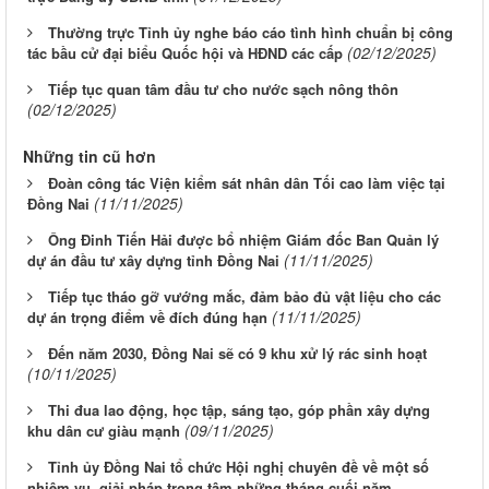
Thường trực Tỉnh ủy nghe báo cáo tình hình chuẩn bị công
(02/12/2025)
tác bầu cử đại biểu Quốc hội và HĐND các cấp
Tiếp tục quan tâm đầu tư cho nước sạch nông thôn
(02/12/2025)
Những tin cũ hơn
Đoàn công tác Viện kiểm sát nhân dân Tối cao làm việc tại
(11/11/2025)
Đồng Nai
Ông Đinh Tiến Hải được bổ nhiệm Giám đốc Ban Quản lý
(11/11/2025)
dự án đầu tư xây dựng tỉnh Đồng Nai
Tiếp tục tháo gỡ vướng mắc, đảm bảo đủ vật liệu cho các
(11/11/2025)
dự án trọng điểm về đích đúng hạn
Đến năm 2030, Đồng Nai sẽ có 9 khu xử lý rác sinh hoạt
(10/11/2025)
Thi đua lao động, học tập, sáng tạo, góp phần xây dựng
(09/11/2025)
khu dân cư giàu mạnh
Tỉnh ủy Đồng Nai tổ chức Hội nghị chuyên đề về một số
nhiệm vụ, giải pháp trọng tâm những tháng cuối năm