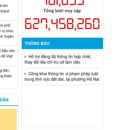
c tìm
Kế hoạch Thông tin, tuyên truyền triển
Tổng lượt truy cập
i thành
khai Kế hoạch Khám sức khỏe định kỳ
627,458,260
hoặc khám sàng lọc miễn phí ít nhất mỗi
năm một lần cho người dân trên địa bàn
nh phố
thành phố Đồng Nai
n vị chúc
nh Tuyên
Hỗ trợ đăng tải thông tin hợp nhất,
THÔNG BÁO
thay đổi địa chỉ trụ sở làm việc
c bầu vào
 đỏ Việt
Công khai thông tin vi phạm pháp luật
trong lĩnh vực đất đai, tại phường Hố Nai
g dân,
ống tham
 DÂN