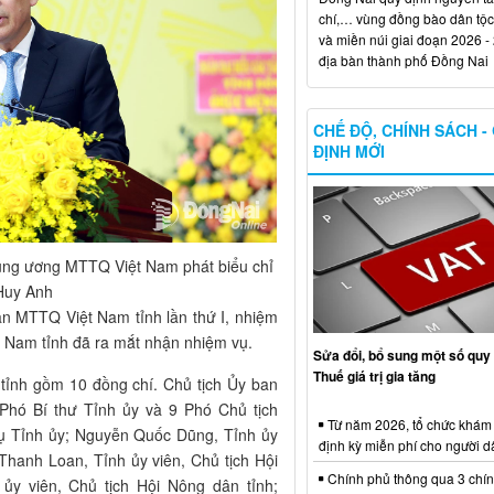
chí,… vùng đồng bào dân tộc
và miền núi giai đoạn 2026 -
địa bàn thành phố Đồng Nai
CHẾ ĐỘ, CHÍNH SÁCH -
ĐỊNH MỚI
ung ương MTTQ Việt Nam phát biểu chỉ
 Huy Anh
an MTTQ Việt Nam tỉnh lần thứ I, nhiệm
 Nam tỉnh đã ra mắt nhận nhiệm vụ.
Sửa đổi, bổ sung một số quy 
Thuế giá trị gia tăng
ỉnh gồm 10 đồng chí. Chủ tịch Ủy ban
Phó Bí thư Tỉnh ủy và 9 Phó Chủ tịch
Từ năm 2026, tổ chức khám
ụ Tỉnh ủy; Nguyễn Quốc Dũng, Tỉnh ủy
định kỳ miễn phí cho người d
Thanh Loan, Tỉnh ủy viên, Chủ tịch Hội
Chính phủ thông qua 3 chí
ủy viên, Chủ tịch Hội Nông dân tỉnh;