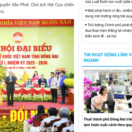
của Luật Nuôi con nuôi (sửa 
guyễn Văn Phơi, Chủ tịch Hội Cựu chiến
Mức phạt hành vi lấn, chiếm
hú.
dụng môi trường rừng trái qu
Thủ tướng Chính phủ phát đ
đua thực hiện thắng lợi nhiệ
triển kinh tế - xã hội
TIN HOẠT ĐỘNG LĨNH 
NGÀNH
Thuế thành phố Đồng Nai triể
tạm hoãn xuất cảnh theo quy