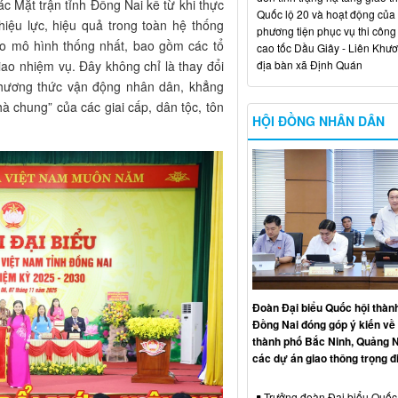
ác Mặt trận tỉnh Đồng Nai kể từ khi thực
Quốc lộ 20 và hoạt động của
hiệu lực, hiệu quả trong toàn hệ thống
phương tiện phục vụ thi công
heo mô hình thống nhất, bao gồm các tổ
cao tốc Dầu Giây - Liên Khươ
địa bàn xã Định Quán
iao nhiệm vụ. Đây không chỉ là thay đổi
 phương thức vận động nhân dân, khẳng
hà chung” của các giai cấp, dân tộc, tôn
HỘI ĐỒNG NHÂN DÂN
Đoàn Đại biểu Quốc hội thàn
Đồng Nai đóng góp ý kiến về 
thành phố Bắc Ninh, Quảng N
các dự án giao thông trọng 
Trưởng đoàn Đại biểu Quốc