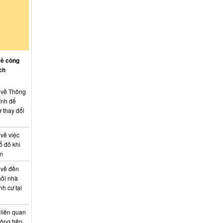
về công
ch
: về Thông
ính để
 thay đổi
 về việc
ổ đỏ khi
án
 về đền
hồi nhà
nh cư tại
 liên quan
hông trên