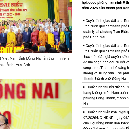
hội, quốc phòng - an ninh 6 t
năm 2026 của thành phố Đồn
Quyết định giao đất cho Tr
Phát triển quỹ đất thành phố
quản lý tại phường Trấn Biên
phố Đồng Nai
Quyết định giao đất cho Tr
Phát triển quỹ đất thành phố
thực hiện đấu giá quyền sử d
 Việt Nam tỉnh Đồng Nai lần thứ I, nhiệm
để lựa chọn nhà đầu tư đối vớ
 vụ. Ảnh: Huy Anh
công trình: Thành phố cảng 
không và Trung tâm… tại ph
Thành, thành phố Đồng Nai
Quyết định thu hồi đất do C
hàng không miền Nam quản l
phường Long Thành, thành 
Nai
Quyết định triển khai Nghị 
07/2026/NQ-HĐND ngày 09/
của Hội đồng nhân dân thàn
Đồng Nai quy định nguyên tắc