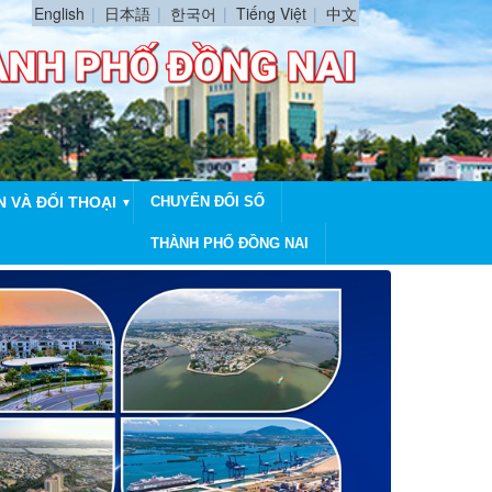
English
日本語
한국어
Tiếng Việt
中文
N VÀ ĐỐI THOẠI
CHUYỂN ĐỔI SỐ
▼
THÀNH PHỐ ĐỒNG NAI