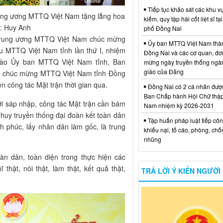
Tiếp tục khảo sát các khu vự
ung ương MTTQ Việt Nam tặng lẵng hoa
kiếm, quy tập hài cốt liệt sĩ tạ
h: Huy Anh
phố Đồng Nai
 Trung ương MTTQ Việt Nam chúc mừng
Ủy ban MTTQ Việt Nam thà
ểu MTTQ Việt Nam tỉnh lần thứ I, nhiệm
Đồng Nai và các cơ quan, đơ
vào Ủy ban MTTQ Việt Nam tỉnh, Ban
mừng ngày truyền thống ngà
giáo của Đảng
i, chúc mừng MTTQ Việt Nam tỉnh Đồng
n công tác Mặt trận thời gian qua.
Đồng Nai có 2 cá nhân đượ
Ban Chấp hành Hội Chữ thập
ới sáp nhập, công tác Mặt trận cần bám
Nam nhiệm kỳ 2026-2031
 huy truyền thống đại đoàn kết toàn dân
Tập huấn pháp luật tiếp côn
h phúc, lấy nhân dân làm gốc, là trung
khiếu nại, tố cáo, phòng, ch
nhũng
àn dân, toàn diện trong thực hiện các
hật, nói thật, làm thật, kết quả thật,
TRẢ LỜI Ý KIẾN NGƯỜI