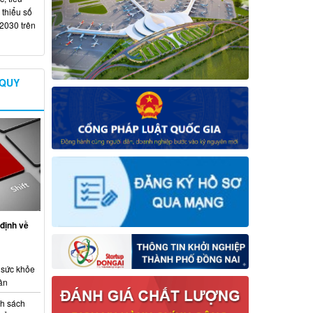
 thiểu số
 2030 trên
 QUY
định về
 sức khỏe
ân
nh sách