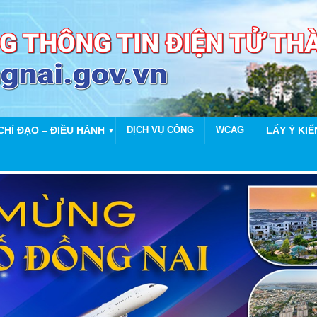
CHỈ ĐẠO – ĐIỀU HÀNH
DỊCH VỤ CÔNG
WCAG
LẤY Ý KIẾ
▼