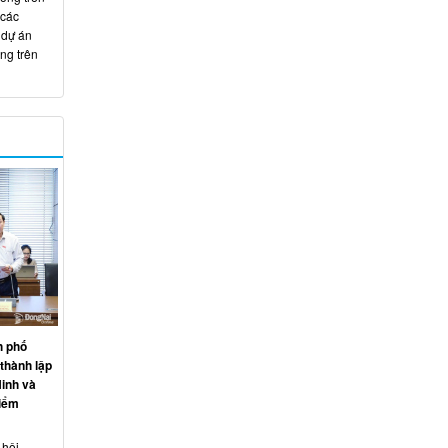
 các
 dự án
ng trên
h phố
thành lập
inh và
điểm
 hội