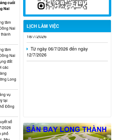
háng cuối
26/7/2026
g Nai
Từ ngày 13/7/2026 đến ngày
ung tâm
18/7/2026
LỊCH LÀM VIỆC
 Đồng Nai
, thành
Từ ngày 06/7/2026 đến ngày
12/7/2026
ung tâm
 Đồng Nai
ụng đất
i các
hàng
ường Long
ảng vụ
ý tại
phố Đồng
quyết số
7/2026
h phố
, tiêu