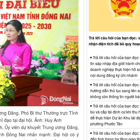
Trả lời câu hỏi của bạn đọc: 
nhận diện tích đã bỏ quy hoạ
Trả lời câu hỏi của bạn đọc
tin sáp nhập địa giới hành ch
doanh nghiệp thực hiện hồ sơ
nội dung đăng ký chi nhánh
Trả lời câu hỏi của bạn đọc:
hướng dẫn thủ tục sang tên s
không còn thông tin người b
Trả lời câu hỏi của bạn đọc:
bù và cấp tái định cư khi thu 
ơng Đảng, Phó Bí thư Thường trực Tỉnh
để thực hiện Dự án Khu tái đị
ỉ đạo tại đại hội. Ảnh: Huy Anh
phường Phước Tân
nh, Ủy viên dự khuyết Trung ương Đảng,
Trả lời câu hỏi của bạn đọc:
ỉnh Đồng Nai nhấn mạnh: Đại hội có ý
đến tình trạng hạ tầng giao t