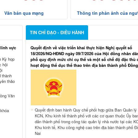
Văn bản qua mạng
Thông tin phản ảnh của ngư
TIN CHỈ ĐẠO - ĐIỀU HÀNH
 lĩnh vực
Quyết định về việc triển khai thực hiện Nghị quyết số
18/2026/NQ-HĐND ngày 09/7/2026 của Hội đồng nhân dâ
nh Kỳ họp
phố quy định mức chi cụ thể và một số chế độ đặc thù 
c hội
hoạt động thể dục thể thao trên địa bàn thành phố Đồng
ội
 thành
yên thảo
Hồng Văn
Quyết định ban hành Quy chế phối hợp giữa Ban Quản lý
 khóa
KCN, Khu kinh tế thành phố với các cơ quan thuộc Ủy ba
dân thành phố trong công tác quản lý nhà nước tại các K
Khu kinh tế, Khu công nghệ cao trên địa bàn thành phố Đ
Nai