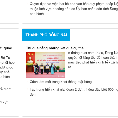
Quyết định về việc bãi bỏ các văn bản quy phạm pháp luậ
thuộc lĩnh vực khoáng sản do Ủy ban nhân dân tỉnh Đồng
ban hành
THÀNH PHỐ ĐỒNG NAI
ới quốc
Thi đua bằng những kết quả cụ thể
6 tháng cuối năm 2026, Đồng Na
quyết liệt tăng tốc để hoàn thàn
, Bộ Tư
mục tiêu phát triển kinh tế - xã 
 phối hợp
ra.
phương có
Quy chế
ác biên
Cách làm mới trong khơi thông mặt bằng
ề đích”
Tập trung triển khai giai đoạn 2 đợt thi đua đặc biệt 500 n
đêm
nh vực