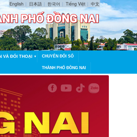
English
日本語
한국어
Tiếng Việt
中文
N VÀ ĐỐI THOẠI
CHUYỂN ĐỔI SỐ
▼
THÀNH PHỐ ĐỒNG NAI