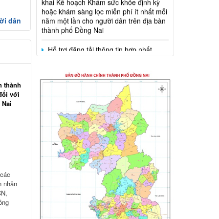
thành phố Đồng Nai
ời dân
Hỗ trợ đăng tải thông tin hợp nhất,
thay đổi địa chỉ trụ sở làm việc
Công khai thông tin vi phạm pháp luật
trong lĩnh vực đất đai, tại phường Hố Nai
n thành
đối với
 Nai
 các
n nhân
CN,
ồng