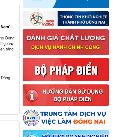
t Nam’
phố Đồng
ghiệp vụ
nền tảng
ố Đồng