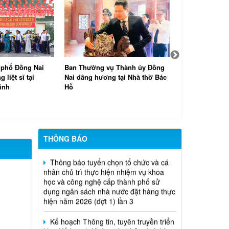
 phố Đồng Nai
Ban Thường vụ Thành ủy Đồng
Trưởng đoàn Đạ
 liệt sĩ tại
Nai dâng hương tại Nhà thờ Bác
thành phố Đồn
ình
Hồ
Văn điều hành 
tổ 6
Thông báo về việc tuyển dụng viên
chức năm 2026
THÔNG BÁO
Thông báo tuyển chọn tổ chức và cá
nhân chủ trì thực hiện nhiệm vụ khoa
học và công nghệ cấp thành phố sử
dụng ngân sách nhà nước đặt hàng thực
hiện năm 2026 (đợt 1) lần 3
Kế hoạch Thông tin, tuyên truyền triển
khai Kế hoạch Khám sức khỏe định kỳ
hoặc khám sàng lọc miễn phí ít nhất mỗi
năm một lần cho người dân trên địa bàn