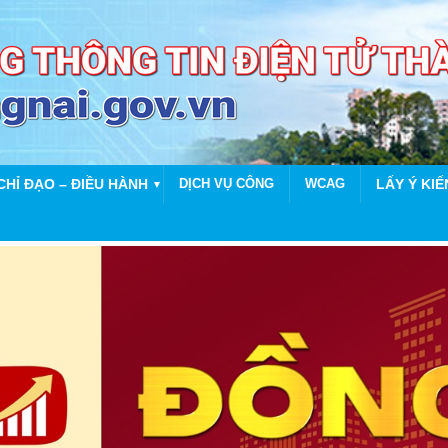
CHỈ ĐẠO – ĐIỀU HÀNH
DỊCH VỤ CÔNG
WCAG
LẤY Ý KIẾ
▼