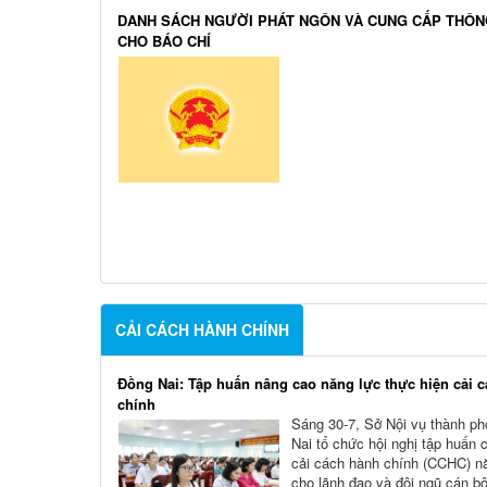
DANH SÁCH NGƯỜI PHÁT NGÔN VÀ CUNG CẤP THÔN
CHO BÁO CHÍ
CẢI CÁCH HÀNH CHÍNH
Đồng Nai: Tập huấn nâng cao năng lực thực hiện cải 
chính
Sáng 30-7, Sở Nội vụ thành p
Nai tổ chức hội nghị tập huấn 
cải cách hành chính (CCHC) 
cho lãnh đạo và đội ngũ cán b