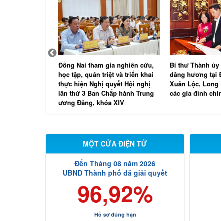
nhanh tiến độ
Đồng Nai tham gia nghiên cứu,
Bí thư Thành ủy
tin khám sức
học tập, quán triệt và triển khai
dâng hương tại Đ
thực hiện Nghị quyết Hội nghị
Xuân Lộc, Long
lần thứ 3 Ban Chấp hành Trung
các gia đình chí
ương Đảng, khóa XIV
MỘT CỬA ĐIỆN TỬ
Đến Tháng 08 năm 2026
UBND Thành phố đã giải quyết
96,92%
Hồ sơ đúng hạn