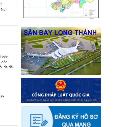
t
 Nai
i cần
h các
hội đã đề
gày