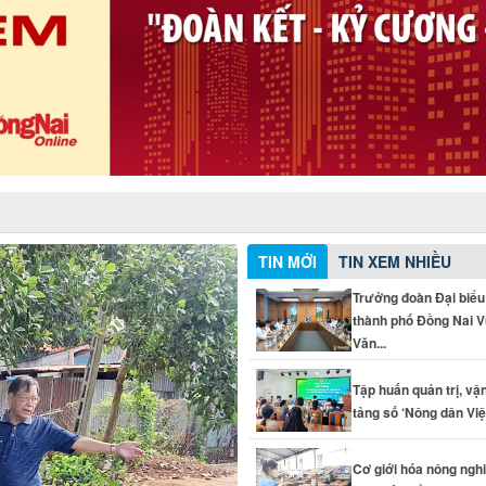
TIN MỚI
TIN XEM NHIỀU
Trưởng đoàn Đại biểu
thành phố Đồng Nai 
Văn...
Tập huấn quản trị, vậ
tảng số ‘Nông dân Vi
Cơ giới hóa nông ngh