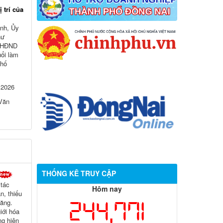
 trí của
nh, Ủy
hư
h HĐND
uổi làm
phố
 2026
 Văn
THỐNG KÊ TRUY CẬP
 tác
Hôm nay
, thiếu
244,771
tăng.
iới hóa
g hiện