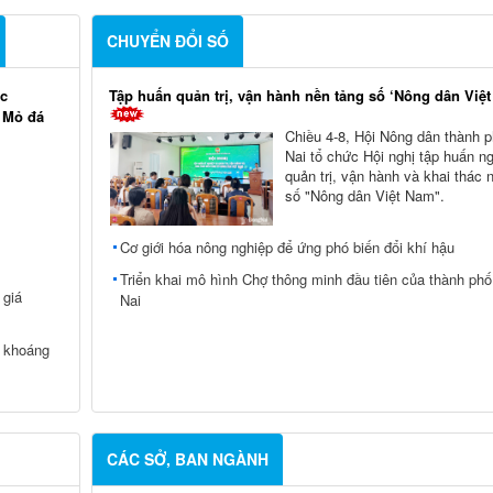
CHUYỂN ĐỔI SỐ
ác
Tập huấn quản trị, vận hành nền tảng số ‘Nông dân Việ
i Mỏ đá
Chiều 4-8, Hội Nông dân thành 
Nai tổ chức Hội nghị tập huấn n
quản trị, vận hành và khai thác 
số "Nông dân Việt Nam".
Cơ giới hóa nông nghiệp để ứng phó biến đổi khí hậu
Triển khai mô hình Chợ thông minh đầu tiên của thành ph
 giá
Nai
c khoáng
CÁC SỞ, BAN NGÀNH