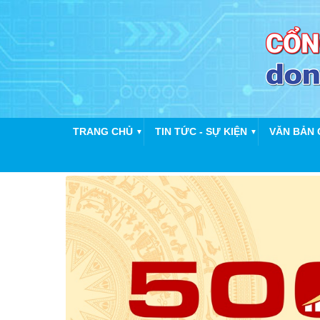
TRANG CHỦ
TIN TỨC - SỰ KIỆN
VĂN BẢN 
▼
▼