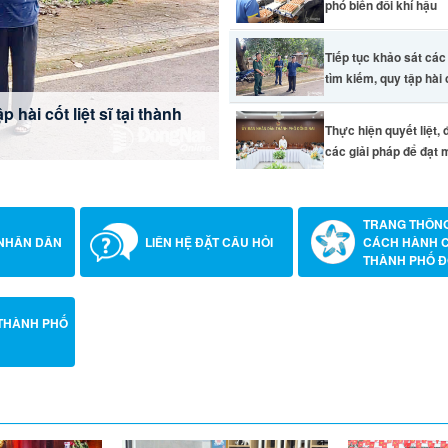
phó biến đổi khí hậu
Tiếp tục khảo sát cá
tìm kiếm, quy tập hài cố
ồng Nai Vũ Hồng Văn điều
 hài cốt liệt sĩ tại thành
ể đạt mục tiêu tăng trưởng
ng dân Việt Nam’
Thực hiện quyết liệt,
 khí hậu
các giải pháp để đạt m
TRANG THÔNG
 NHÂN DÂN
LIÊN HỆ ĐẶT CÂU HỎI
CÁCH HÀNH 
THÀNH PHỐ Đ
THÀNH PHỐ