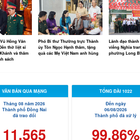
 Vũ Hồng Văn
Phó Bí thư Thường trực Thành
Lãnh đạo thành
ền thờ liệt sĩ
ủy Tôn Ngọc Hạnh thăm, tặng
viếng Nghĩa trang
 Khánh và thăm
quà các Mẹ Việt Nam anh hùng
phường Long B
nh sách
VĂN BẢN QUA MẠNG
TỔNG ĐÀI 1022
Tháng 08 năm 2026
Đến ngày
Thành phố Đồng Nai
06/08/2026
đã trao đổi
Thành phố đã xử lý
11.565
99.86%