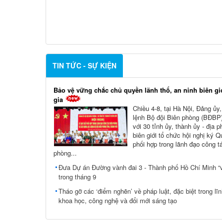
TIN TỨC - SỰ KIỆN
Bảo vệ vững chắc chủ quyền lãnh thổ, an ninh biên gi
gia
Chiều 4-8, tại Hà Nội, Đảng ủy
lệnh Bộ đội Biên phòng (BĐBP)
với 30 tỉnh ủy, thành ủy - địa 
biên giới tổ chức hội nghị ký 
phối hợp trong lãnh đạo công t
phòng...
Đưa Dự án Đường vành đai 3 - Thành phố Hồ Chí Minh “v
trong tháng 9
Tháo gỡ các ‘điểm nghẽn’ về pháp luật, đặc biệt trong lĩ
khoa học, công nghệ và đổi mới sáng tạo