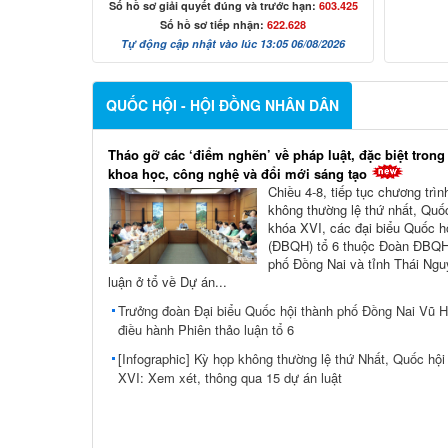
Số hồ sơ giải quyết đúng và trước hạn:
603.425
Số hồ sơ tiếp nhận:
622.628
Tự động cập nhật vào lúc 13:05 06/08/2026
QUỐC HỘI - HỘI ĐỒNG NHÂN DÂN
Tháo gỡ các ‘điểm nghẽn’ về pháp luật, đặc biệt trong
khoa học, công nghệ và đổi mới sáng tạo
Chiều 4-8, tiếp tục chương trì
không thường lệ thứ nhất, Quố
khóa XVI, các đại biểu Quốc h
(ĐBQH) tổ 6 thuộc Đoàn ĐBQH
phố Đồng Nai và tỉnh Thái Ngu
luận ở tổ về Dự án...
Trưởng đoàn Đại biểu Quốc hội thành phố Đồng Nai Vũ 
điều hành Phiên thảo luận tổ 6
[Infographic] Kỳ họp không thường lệ thứ Nhất, Quốc hội
XVI: Xem xét, thông qua 15 dự án luật