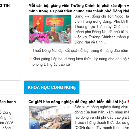
G TIN
Mỗi cán bộ, giảng viên Trường Chính trị phải xác định vị
mình trong sự phát triển chung của thành phố Đồng Nai
Sáng 7-7, đồng chí Tôn Ngọc Hạ
viên Trung ương Đảng, Phó Bí t
Thường trực Thành ủy, Chủ tịc
thành phố Đồng Nai đã chủ trì b
việc với Trường Chính trị thành 
Đồng Nai về tình...
Thuế Đồng Nai đạt kết quả nổi bật trong 6 tháng đầu năm
Khai giảng Lớp bồi dưỡng kiến thức, kỹ năng cho cán bộ
phòng Đảng ủy cấp xã
KHOA HỌC CÔNG NGHỆ
cách hành
Cơ giới hóa nông nghiệp để ứng phó biến đổi khí hậu
Sản xuất nông nghiệp đang chịu
động của hạn hán, xâm nhập mặn
hố Đồng
lao động và chi phí đầu vào gia 
công tác
Trước những thách thức đó, cơ g
năm 2026
(CGH) được đẩy mạnh theo hướn
ộ, công