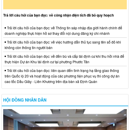
Trả lời câu hỏi của bạn đọc: về công nhận diện tích đã bỏ quy hoạch
Trả lời câu hỏi của bạn đọc: về Thông tin sáp nhập địa giới hành chính để
doanh nghiệp thực hiện hồ sơ thay đổi nội dung đăng ký chi nhánh
Trả lời câu hỏi của bạn đọc: về việc hướng dẫn thủ tục sang tên sổ đỏ khi
không còn thông tin người bán
Trả lời câu hỏi của bạn đọc: về đền bù và cấp tái định cư khi thu hồi nhà để
thực hiện Dự án Khu tái định cư tại phường Phước Tân
Trả lời câu hỏi của bạn đọc: liên quan đến tình trạng hạ tầng giao thông
trên Quốc lộ 20 và hoạt động của các phương tiện phục vụ thi công dự án
cao tốc Dầu Giây - Liên Khương trên địa bàn xã Định Quán
HỘI ĐỒNG NHÂN DÂN