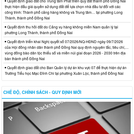
Quyết định giao đất cho Trung tâm Phát triển quỹ đất thành phố Đồng Nai
thực hiện đấu giá quyền sử dụng đất để lựa chọn nhà đầu tư đối với các
công trình: Thành phố cảng hàng không và Trung tâm… tại phường Long
Thành, thành phố Đồng Nai
Quyết định thu hồi đất do Cảng vụ hàng không miền Nam quản lý tại
phường Long Thành, thành phố Đồng Nai
Quyết định triển khai Nghị quyết số 07/2026/NQ-HĐND ngày 09/7/2026
của Hội đồng nhân dân thành phố Đồng Nai quy định nguyên tắc, tiêu chí,…
vùng đồng bào dân tộc thiểu số và miền núi giai đoạn 2026 - 2030 trên địa
bàn thành phố Đồng Nai
Quyết định giao đất cho Ban Quản lý dự án khu vực 07 để thực hiện dự án
Trường Tiểu học Mạc Đĩnh Chi tại phường Xuân Lộc, thành phố Đồng Nai
CHẾ ĐỘ, CHÍNH SÁCH - QUY ĐỊNH MỚI