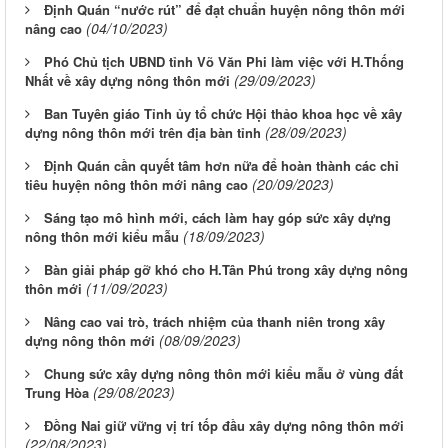
Định Quán “nước rút” để đạt chuẩn huyện nông thôn mới
(04/10/2023)
nâng cao
Phó Chủ tịch UBND tỉnh Võ Văn Phi làm việc với H.Thống
(29/09/2023)
Nhất về xây dựng nông thôn mới
Ban Tuyên giáo Tỉnh ủy tổ chức Hội thảo khoa học về xây
(28/09/2023)
dựng nông thôn mới trên địa bàn tỉnh
Định Quán cần quyết tâm hơn nữa để hoàn thành các chỉ
(20/09/2023)
tiêu huyện nông thôn mới nâng cao
Sáng tạo mô hình mới, cách làm hay góp sức xây dựng
(18/09/2023)
nông thôn mới kiểu mẫu
Bàn giải pháp gỡ khó cho H.Tân Phú trong xây dựng nông
(11/09/2023)
thôn mới
Nâng cao vai trò, trách nhiệm của thanh niên trong xây
(08/09/2023)
dựng nông thôn mới
Chung sức xây dựng nông thôn mới kiểu mẫu ở vùng đất
(29/08/2023)
Trung Hòa
Đồng Nai giữ vững vị trí tốp đầu xây dựng nông thôn mới
(22/08/2023)