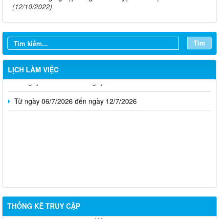
(12/10/2022)
Từ ngày 03/8/2026 đến ngày 09/8/2026
Từ ngày 27/7/2026 đến ngày 02/8/2026
Tìm
Từ ngày 20/7/2026 đến ngày 26/7/2026
LỊCH LÀM VIỆC
Từ ngày 13/7/2026 đến ngày 18/7/2026
Từ ngày 06/7/2026 đến ngày 12/7/2026
THỐNG KÊ TRUY CẬP
Thông báo về việc tuyển dụng viên chức năm 2026