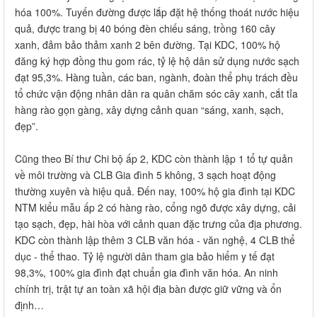
hóa 100%. Tuyến đường được lắp đặt hệ thống thoát nước hiệu
quả, được trang bị 40 bóng đèn chiếu sáng, trồng 160 cây
xanh, đảm bảo thảm xanh 2 bên đường. Tại KDC, 100% hộ
đăng ký hợp đồng thu gom rác, tỷ lệ hộ dân sử dụng nước sạch
đạt 95,3%. Hàng tuần, các ban, ngành, đoàn thể phụ trách đều
tổ chức vận động nhân dân ra quân chăm sóc cây xanh, cắt tỉa
hàng rào gọn gàng, xây dựng cảnh quan “sáng, xanh, sạch,
đẹp”.
Cũng theo Bí thư Chi bộ ấp 2, KDC còn thành lập 1 tổ tự quản
về môi trường và CLB Gia đình 5 không, 3 sạch hoạt động
thường xuyên và hiệu quả. Đến nay, 100% hộ gia đình tại KDC
NTM kiểu mẫu ấp 2 có hàng rào, cổng ngõ được xây dựng, cải
tạo sạch, đẹp, hài hòa với cảnh quan đặc trưng của địa phương.
KDC còn thành lập thêm 3 CLB văn hóa - văn nghệ, 4 CLB thể
dục - thể thao. Tỷ lệ người dân tham gia bảo hiểm y tế đạt
98,3%, 100% gia đình đạt chuẩn gia đình văn hóa. An ninh
chính trị, trật tự an toàn xã hội địa bàn được giữ vững và ổn
định…