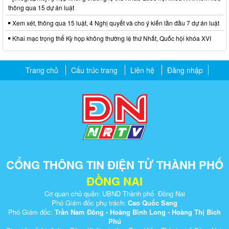
thông qua 15 dự án luật
Xem xét, thông qua 15 luật, 4 Nghị quyết và cho ý kiến lần đầu 7 dự án luật
Khai mạc trọng thể Kỳ họp không thường lệ thứ Nhất, Quốc hội khóa XVI
Trang chủ
Cấu trúc trang
Liên hệ
Đăng nhập
CỔNG THÔNG TIN ĐIỆN TỬ THÀNH PHỐ
ĐỒNG NAI
Cơ quan chủ quản: UBND Thành phố Đồng Nai
Phó Giám đốc phụ trách:
Cao Quốc Sang
Phó Giám đốc:
Trần Nam Đông - Hoàng Bình Long - Hoàng Thị Bích
Phú