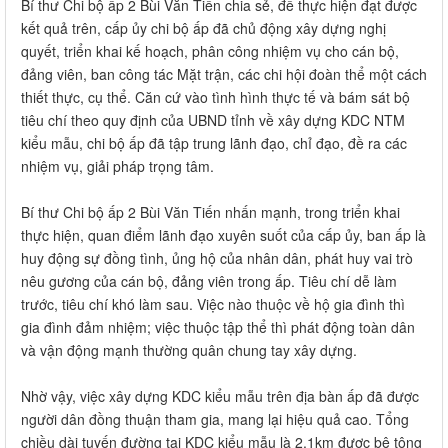
Bí thư Chi bộ ấp 2 Bùi Văn Tiến chia sẻ, để thực hiện đạt được
kết quả trên, cấp ủy chi bộ ấp đã chủ động xây dựng nghị
quyết, triển khai kế hoạch, phân công nhiệm vụ cho cán bộ,
đảng viên, ban công tác Mặt trận, các chi hội đoàn thể một cách
thiết thực, cụ thể. Căn cứ vào tình hình thực tế và bám sát bộ
tiêu chí theo quy định của UBND tỉnh về xây dựng KDC NTM
kiểu mẫu, chi bộ ấp đã tập trung lãnh đạo, chỉ đạo, đề ra các
nhiệm vụ, giải pháp trọng tâm.
Bí thư Chi bộ ấp 2 Bùi Văn Tiến nhấn mạnh, trong triển khai
thực hiện, quan điểm lãnh đạo xuyên suốt của cấp ủy, ban ấp là
huy động sự đồng tình, ủng hộ của nhân dân, phát huy vai trò
nêu gương của cán bộ, đảng viên trong ấp. Tiêu chí dễ làm
trước, tiêu chí khó làm sau. Việc nào thuộc về hộ gia đình thì
gia đình đảm nhiệm; việc thuộc tập thể thì phát động toàn dân
và vận động mạnh thường quân chung tay xây dựng.
Nhờ vậy, việc xây dựng KDC kiểu mẫu trên địa bàn ấp đã được
người dân đồng thuận tham gia, mang lại hiệu quả cao. Tổng
chiều dài tuyến đường tại KDC kiểu mẫu là 2,1km được bê tông