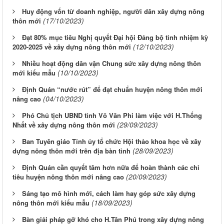
Huy động vốn từ doanh nghiệp, người dân xây dựng nông
(17/10/2023)
thôn mới
Đạt 80% mục tiêu Nghị quyết Đại hội Đảng bộ tỉnh nhiệm kỳ
(12/10/2023)
2020-2025 về xây dựng nông thôn mới
Nhiều hoạt động dân vận Chung sức xây dựng nông thôn
(10/10/2023)
mới kiểu mẫu
Định Quán “nước rút” để đạt chuẩn huyện nông thôn mới
(04/10/2023)
nâng cao
Phó Chủ tịch UBND tỉnh Võ Văn Phi làm việc với H.Thống
(29/09/2023)
Nhất về xây dựng nông thôn mới
Ban Tuyên giáo Tỉnh ủy tổ chức Hội thảo khoa học về xây
(28/09/2023)
dựng nông thôn mới trên địa bàn tỉnh
Định Quán cần quyết tâm hơn nữa để hoàn thành các chỉ
(20/09/2023)
tiêu huyện nông thôn mới nâng cao
Sáng tạo mô hình mới, cách làm hay góp sức xây dựng
(18/09/2023)
nông thôn mới kiểu mẫu
Bàn giải pháp gỡ khó cho H.Tân Phú trong xây dựng nông