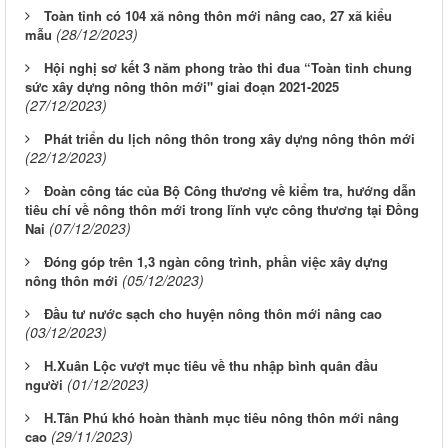
Toàn tỉnh có 104 xã nông thôn mới nâng cao, 27 xã kiểu
(28/12/2023)
mẫu
Hội nghị sơ kết 3 năm phong trào thi đua “Toàn tỉnh chung
sức xây dựng nông thôn mới" giai đoạn 2021-2025
(27/12/2023)
Phát triển du lịch nông thôn trong xây dựng nông thôn mới
(22/12/2023)
Đoàn công tác của Bộ Công thương về kiểm tra, hướng dẫn
tiêu chí về nông thôn mới trong lĩnh vực công thương tại Đồng
(07/12/2023)
Nai
Đóng góp trên 1,3 ngàn công trình, phần việc xây dựng
(05/12/2023)
nông thôn mới
Đầu tư nước sạch cho huyện nông thôn mới nâng cao
(03/12/2023)
H.Xuân Lộc vượt mục tiêu về thu nhập bình quân đầu
(01/12/2023)
người
H.Tân Phú khó hoàn thành mục tiêu nông thôn mới nâng
(29/11/2023)
cao
Từ ngày 03/8/2026 đến ngày 09/8/2026