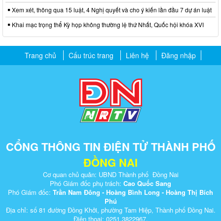
Xem xét, thông qua 15 luật, 4 Nghị quyết và cho ý kiến lần đầu 7 dự án luật
Khai mạc trọng thể Kỳ họp không thường lệ thứ Nhất, Quốc hội khóa XVI
Trang chủ
Cấu trúc trang
Liên hệ
Đăng nhập
CỔNG THÔNG TIN ĐIỆN TỬ THÀNH PHỐ
ĐỒNG NAI
Cơ quan chủ quản: UBND Thành phố Đồng Nai
Phó Giám đốc phụ trách:
Cao Quốc Sang
Phó Giám đốc:
Trần Nam Đông - Hoàng Bình Long - Hoàng Thị Bích
Phú
Địa chỉ: số 81 đường Đồng Khởi, phường Tam Hiệp, Thành phố Đồng Nai.
Điện thoại: 0251.3822967.