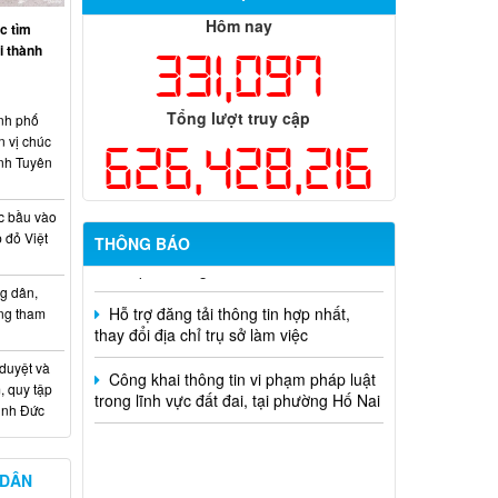
Thông báo tuyển chọn tổ chức và cá
Hôm nay
c tìm
nhân chủ trì thực hiện nhiệm vụ khoa
ại thành
331,097
học và công nghệ cấp thành phố sử
dụng ngân sách nhà nước đặt hàng thực
hiện năm 2026 (đợt 1) lần 3
Tổng lượt truy cập
nh phố
n vị chúc
Kế hoạch Thông tin, tuyên truyền triển
626,428,216
nh Tuyên
khai Kế hoạch Khám sức khỏe định kỳ
hoặc khám sàng lọc miễn phí ít nhất mỗi
năm một lần cho người dân trên địa bàn
c bầu vào
thành phố Đồng Nai
 đỏ Việt
THÔNG BÁO
Hỗ trợ đăng tải thông tin hợp nhất,
g dân,
thay đổi địa chỉ trụ sở làm việc
ống tham
Công khai thông tin vi phạm pháp luật
trong lĩnh vực đất đai, tại phường Hố Nai
 duyệt và
, quy tập
Minh Đức
 DÂN