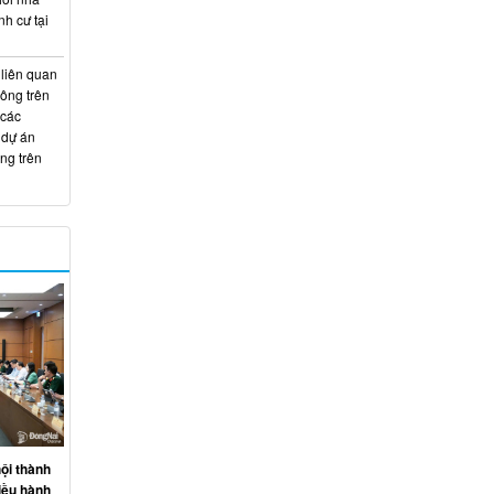
nh cư tại
 liên quan
hông trên
 các
 dự án
ng trên
ội thành
iều hành