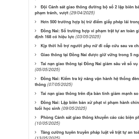
Đội Cảnh sát giao thông đường bộ số 2 lập biên b
(29/04/2025)
phạm tránh, vượt
Hơn 500 trường hợp bị trừ điểm giấy phép lái tron
Đồng Nai: Số trường hợp vi phạm trật tự an toàn 
(03/05/2025)
định 168 có hiệu lực
Kịp thời hỗ trợ người phụ nữ đi cấp cứu sau va c
Giao thông tại Đồng Nai được giữ vững trong 5 ng
Tai nạn giao thông tại Đồng Nai giảm sâu về số vụ 
(05/05/2025)
Đồng Nai: Kiểm tra kỹ năng vận hành hệ thống đèn 
(07/05/2025)
thông
Tai nạn giao thông trên địa bàn tỉnh giảm mạnh so
Đồng Nai: Lập biên bản xử phạt vi phạm hành chín
(09/05/2025)
tuổi học sinh
Phòng Cảnh sát giao thông khuyến cáo các biện p
(10/05/2025)
Tăng cường tuyên truyền pháp luật về trật tự an t
(13/05/2025)