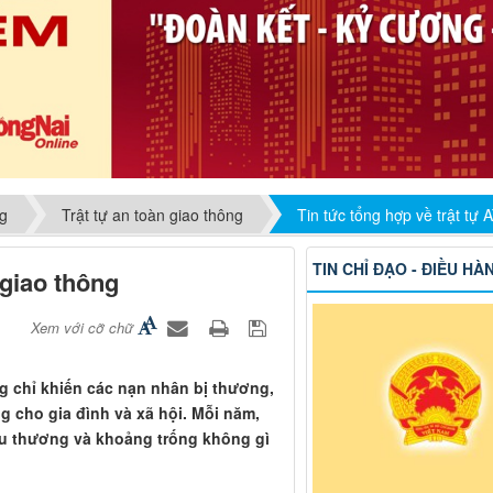
ng
Trật tự an toàn giao thông
Tin tức tổng hợp về trật tự
TIN CHỈ ĐẠO - ĐIỀU HÀ
 giao thông
Xem với cỡ chữ
ng chỉ khiến các nạn nhân bị thương,
g cho gia đình và xã hội. Mỗi năm,
au thương và khoảng trống không gì