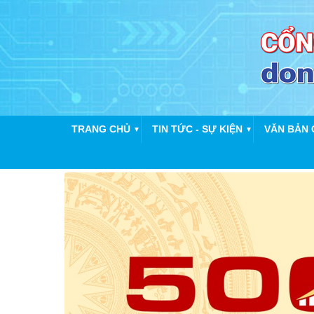
TRANG CHỦ
TIN TỨC - SỰ KIỆN
VĂN BẢN 
▼
▼