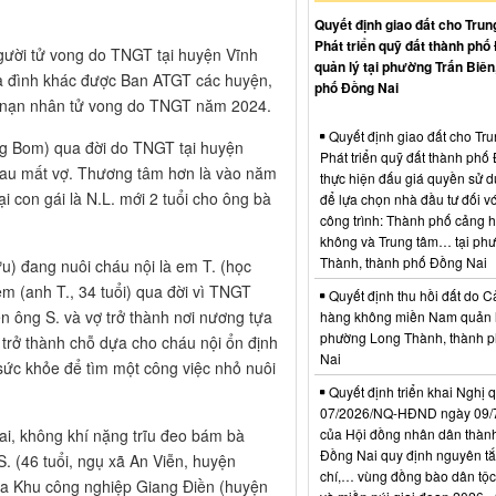
Quyết định giao đất cho Trun
Phát triển quỹ đất thành phố
gười tử vong do TNGT tại huyện Vĩnh
quản lý tại phường Trấn Biên
a đình khác được Ban ATGT các huyện,
phố Đồng Nai
c nạn nhân tử vong do TNGT năm 2024.
Quyết định giao đất cho Tr
ng Bom) qua đời do TNGT tại huyện
Phát triển quỹ đất thành phố
i đau mất vợ. Thương tâm hơn là vào năm
thực hiện đấu giá quyền sử d
i con gái là N.L. mới 2 tuổi cho ông bà
để lựa chọn nhà đầu tư đối vớ
công trình: Thành phố cảng 
không và Trung tâm… tại ph
Thành, thành phố Đồng Nai
u) đang nuôi cháu nội là em T. (học
m (anh T., 34 tuổi) qua đời vì TNGT
Quyết định thu hồi đất do C
n ông S. và vợ trở thành nơi nương tựa
hàng không miền Nam quản l
phường Long Thành, thành 
 trở thành chỗ dựa cho cháu nội ổn định
Nai
 sức khỏe để tìm một công việc nhỏ nuôi
Quyết định triển khai Nghị 
07/2026/NQ-HĐND ngày 09/
của Hội đồng nhân dân thàn
ai, không khí nặng trĩu đeo bám bà
Đồng Nai quy định nguyên tắc
S. (46 tuổi, ngụ xã An Viễn, huyện
chí,… vùng đồng bào dân tộc
a Khu công nghiệp Giang Điền (huyện