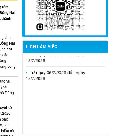
g tâm
Từ ngày 27/7/2026 đến ngày
 Đồng Nai
02/8/2026
, thành
Từ ngày 20/7/2026 đến ngày
26/7/2026
ung tâm
 Đồng Nai
LỊCH LÀM VIỆC
Từ ngày 13/7/2026 đến ngày
ụng đất
18/7/2026
i các
hàng
Từ ngày 06/7/2026 đến ngày
ường Long
12/7/2026
ảng vụ
ý tại
phố Đồng
quyết số
7/2026
h phố
, tiêu
 thiểu số