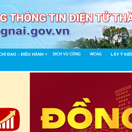
CHỈ ĐẠO – ĐIỀU HÀNH
DỊCH VỤ CÔNG
WCAG
LẤY Ý KIẾ
▼