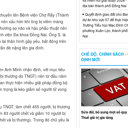
và miền núi giai đoạn 2026 -
địa bàn thành phố Đồng Nai
Quyết định giao đất cho Ba
 chuyển lên Bệnh viện Chợ Rẫy (Thành
dự án khu vực 07 để thực hiệ
rở nên xấu hơn khi ông bị viêm màng
Trường Tiểu học Mạc Đĩnh Chi
thương sọ não và hậu phẫu thuật nên
phường Xuân Lộc, thành ph
ệnh viện Đa khoa Đồng Nai. Ông S. là
Nai
òn lại thân hình gầy yếu, bất động trên
vẫn đè nặng lên gia đình.
CHẾ ĐỘ, CHÍNH SÁCH -
ĐỊNH MỚI
n Anh Minh nhận định, với mục tiêu
à bị thương do TNGT) nên từ đầu năm
an thực hiện nhiều giải pháp đồng bộ.
n trọng là kéo giảm số người tử vong
ụ TNGT, làm chết 455 người, bị thương
Sửa đổi, bổ sung một số quy 
m 83 người chết và giảm 10 người bị
Thuế giá trị gia tăng
hết và bị thương). Trong đó chủ yếu là