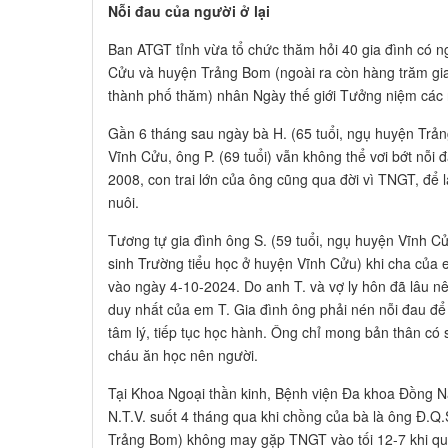
Nỗi đau của người ở lại
Ban ATGT tỉnh vừa tổ chức thăm hỏi 40 gia đình có n
Cửu và huyện Trảng Bom (ngoài ra còn hàng trăm gi
thành phố thăm) nhân Ngày thế giới Tưởng niệm cá
Gần 6 tháng sau ngày bà H. (65 tuổi, ngụ huyện Trả
Vĩnh Cửu, ông P. (69 tuổi) vẫn không thể vơi bớt nỗ
2008, con trai lớn của ông cũng qua đời vì TNGT, để lạ
nuôi.
Tương tự gia đình ông S. (59 tuổi, ngụ huyện Vĩnh Cử
sinh Trường tiểu học ở huyện Vĩnh Cửu) khi cha của e
vào ngày 4-10-2024. Do anh T. và vợ ly hôn đã lâu nê
duy nhất của em T. Gia đình ông phải nén nỗi đau để
tâm lý, tiếp tục học hành. Ông chỉ mong bản thân có
cháu ăn học nên người.
Tại Khoa Ngoại thần kinh, Bệnh viện Đa khoa Đồng N
N.T.V. suốt 4 tháng qua khi chồng của bà là ông Đ.Q.
Trảng Bom) không may gặp TNGT vào tối 12-7 khi qu