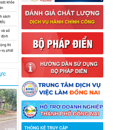
 sức khỏe
ân
nh sách
đổi)
 và sử
y định
ộng thi
m vụ phát
VỰC
Thông báo về việc tuyển dụng viên
chức năm 2026
THỐNG KÊ TRUY CẬP