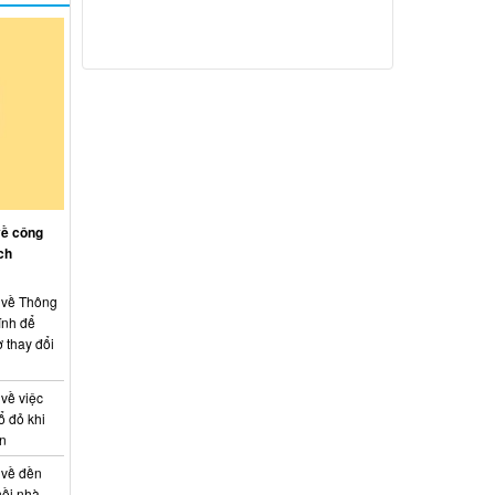
về công
ch
: về Thông
ính để
 thay đổi
 về việc
ổ đỏ khi
án
 về đền
hồi nhà