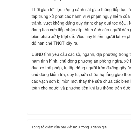
Thời gian tới, lực lượng cảnh sát giao thông tiếp tục 
tập trung xử phạt các hành vi vi phạm nguy hiểm của 
tránh, vượt không đúng quy định; chạy quá tốc độ… N
đang tích cực tiếp nhận clip, hình ảnh của người dân 
biện pháp xử lý triệt để. Việc này khiến người lái xe 
đó hạn chế TNGT xảy ra.
UBND tỉnh yêu cầu các sở, ngành, địa phương trong t
nắm tình hình, chủ động phương án phòng ngừa, xử lý
đua xe trái phép, tụ tập đông người trên đường gây ù
chủ động kiểm tra, duy tu, sửa chữa hạ tầng giao th
các vạch sơn bị mòn mờ, thay thế sửa chữa các biển
toàn cho người và phương tiện khi lưu thông trên đườ
Tổng số điểm của bài viết là: 0 trong 0 đánh giá