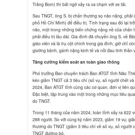
Trảng Bom) thì bất ngờ xảy ra va chạm với xe tải.
Sau TNGT, ông S. bị chấn thương sọ não nặng, phải
phố Hồ Chí Minh) để điều trị. Tình trạng sau đó lại t
não, một trong những biến chứng nặng nề của chấn 
phải điều trị lâu dài. Gia đình đã chuyển ông S. về B
giáo viên và là trụ cột chính trong gia đình, giờ chỉ c
giường bệnh, gánh nặng kinh tế và nỗi đau tinh thần 
Tăng cường kiểm soát an toàn giao thông
Phó trưởng Ban chuyên trách Ban ATGT tỉnh Não Thiê
kéo giảm TNGT cả 3 tiêu chí (số vụ, số người chết v
2024, Ban ATGT tỉnh cùng các cơ quan, đơn vị liên qu
Đặc biệt, tập trung vào một trong những mục tiêu qua
do TNGT.
Trong 11 tháng của năm 2024, toàn tỉnh xảy ra 622 v
288 người. So với cùng kỳ năm 2023, giảm 19 vụ; giả
thương do TNGT (giảm 3 tiêu chí về số vụ, số người c
TNGT đường bộ.