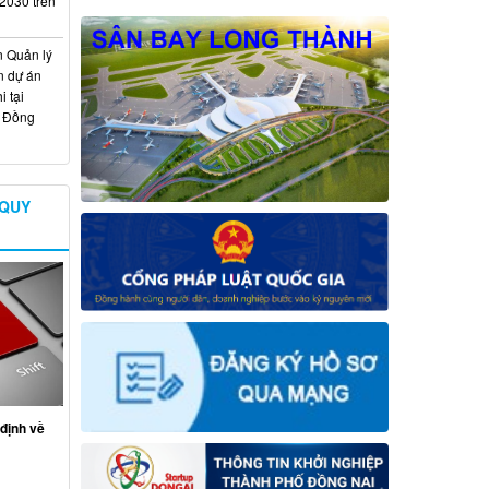
 2030 trên
n Quản lý
n dự án
 tại
ố Đồng
 QUY
định về