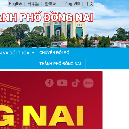
English
日本語
한국어
Tiếng Việt
中文
N VÀ ĐỐI THOẠI
CHUYỂN ĐỔI SỐ
▼
THÀNH PHỐ ĐỒNG NAI