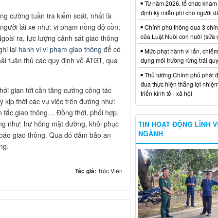
Từ năm 2026, tổ chức khám
định kỳ miễn phí cho người d
tăng cường tuần tra kiểm soát, nhất là
người lái xe như: vi phạm nồng độ cồn;
Chính phủ thông qua 3 chí
của Luật Nuôi con nuôi (sửa 
goài ra, lực lượng cảnh sát giao thông
ghi lại
hành vi vi phạm giao thông
để có
Mức phạt hành vi lấn, chiếm
phải tuân thủ các quy định về ATGT, qua
dụng môi trường rừng trái qu
Thủ tướng Chính phủ phát đ
đua thực hiện thắng lợi nhiệ
hời gian tới cần tăng cường công tác
triển kinh tế - xã hội
 kịp thời các vụ việc trên đường như:
n tắc giao thông… Đồng thời, phối hợp,
ông như: hư hỏng mặt đường, khôi phục
TIN HOẠT ĐỘNG LĨNH 
NGÀNH
 báo giao thông. Qua đó đảm bảo an
ng.
Tác giả:
Trúc Viên