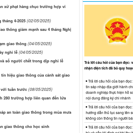
ản xử phạt hàng chục trường hợp vi
(02/05/2025)
g tháng 4-2025
giao thông giảm mạnh sau 4 tháng Nghị
(04/05/2025)
hạm giao thông
(04/05/2025)
ày nghỉ lễ
và số người chết trong dịp nghỉ lễ
Trả lời câu hỏi của bạn đọc: 
nhận diện tích đã bỏ quy hoạ
tín hiệu giao thông của cảnh sát giao
Trả lời câu hỏi của bạn đọc
tin sáp nhập địa giới hành ch
(08/05/2025)
 với tuần trước
doanh nghiệp thực hiện hồ sơ
h 280 trường hợp liên quan đến lứa
nội dung đăng ký chi nhánh
Trả lời câu hỏi của bạn đọc:
háp an toàn giao thông trong mùa mưa
hướng dẫn thủ tục sang tên s
không còn thông tin người b
oàn giao thông cho học sinh
Trả lời câu hỏi của bạn đọc:
bù và cấp tái định cư khi thu 