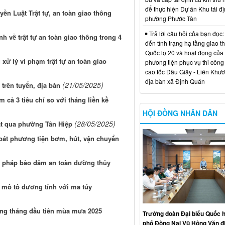
để thực hiện Dự án Khu tái đị
ền Luật Trật tự, an toàn giao thông
phường Phước Tân
Trả lời câu hỏi của bạn đọc:
h về trật tự an toàn giao thông trong 4
đến tình trạng hạ tầng giao t
Quốc lộ 20 và hoạt động của
ử lý vi phạm trật tự an toàn giao
phương tiện phục vụ thi công
cao tốc Dầu Giây - Liên Khươ
địa bàn xã Định Quán
(21/05/2025)
 trên tuyến, địa bàn
 cả 3 tiêu chí so với tháng liền kề
HỘI ĐỒNG NHÂN DÂN
(28/05/2025)
sắt qua phường Tân Hiệp
oát phương tiện bơm, hút, vận chuyển
n pháp bảo đảm an toàn đường thủy
e mô tô dương tính với ma túy
rong tháng đầu tiên mùa mưa 2025
Trưởng đoàn Đại biểu Quốc h
phố Đồng Nai Vũ Hồng Văn đ