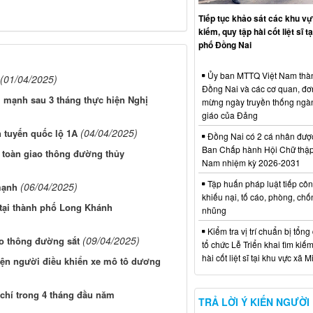
Tiếp tục khảo sát các khu vự
kiếm, quy tập hài cốt liệt sĩ t
phố Đồng Nai
Ủy ban MTTQ Việt Nam thà
(01/04/2025)
Đồng Nai và các cơ quan, đơ
m mạnh sau 3 tháng thực hiện Nghị
mừng ngày truyền thống ngà
giáo của Đảng
(04/04/2025)
n tuyến quốc lộ 1A
Đồng Nai có 2 cá nhân đượ
Ban Chấp hành Hội Chữ thập
n toàn giao thông đường thủy
Nam nhiệm kỳ 2026-2031
Tập huấn pháp luật tiếp côn
(06/04/2025)
mạnh
khiếu nại, tố cáo, phòng, ch
u tại thành phố Long Khánh
nhũng
Kiểm tra vị trí chuẩn bị tổng
(09/04/2025)
ao thông đường sắt
tổ chức Lễ Triển khai tìm kiếm
hài cốt liệt sĩ tại khu vực xã 
hiện người điều khiển xe mô tô dương
 chí trong 4 tháng đầu năm
TRẢ LỜI Ý KIẾN NGƯỜI