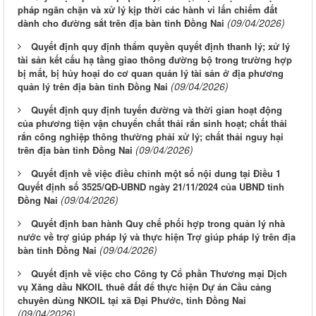
pháp ngăn chặn và xử lý kịp thời các hành vi lấn chiếm đất
(09/04/2026)
dành cho đường sắt trên địa bàn tỉnh Đồng Nai
Quyết định quy định thẩm quyền quyết định thanh lý; xử lý
tài sản kết cấu hạ tầng giao thông đường bộ trong trường hợp
bị mất, bị hủy hoại do cơ quan quản lý tài sản ở địa phương
(09/04/2026)
quản lý trên địa bàn tỉnh Đồng Nai
Quyết định quy định tuyến đường và thời gian hoạt động
của phương tiện vận chuyển chất thải rắn sinh hoạt; chất thải
rắn công nghiệp thông thường phải xử lý; chất thải nguy hại
(09/04/2026)
trên địa bàn tỉnh Đồng Nai
Quyết định về việc điều chỉnh một số nội dung tại Điều 1
Quyết định số 3525/QĐ-UBND ngày 21/11/2024 của UBND tỉnh
(09/04/2026)
Đồng Nai
Quyết định ban hành Quy chế phối hợp trong quản lý nhà
nước về trợ giúp pháp lý và thực hiện Trợ giúp pháp lý trên địa
(09/04/2026)
bàn tỉnh Đồng Nai
Quyết định về việc cho Công ty Cổ phần Thương mại Dịch
vụ Xăng dầu NKOIL thuê đất để thực hiện Dự án Cầu cảng
chuyên dùng NKOIL tại xã Đại Phước, tỉnh Đồng Nai
(09/04/2026)