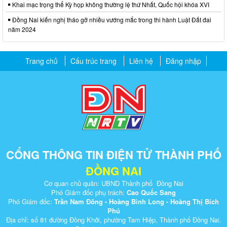
Khai mạc trọng thể Kỳ họp không thường lệ thứ Nhất, Quốc hội khóa XVI
Đồng Nai kiến nghị tháo gỡ nhiều vướng mắc trong thi hành Luật Đất đai
năm 2024
Trang chủ
Cấu trúc trang
Liên hệ
Đăng nhập
CỔNG THÔNG TIN ĐIỆN TỬ THÀNH PHỐ
ĐỒNG NAI
Cơ quan chủ quản: UBND Thành phố Đồng Nai
Phó Giám đốc phụ trách:
Cao Quốc Sang
Phó Giám đốc:
Trần Nam Đông - Hoàng Bình Long - Hoàng Thị Bích
Phú
Địa chỉ: số 81 đường Đồng Khởi, phường Tam Hiệp, Thành phố Đồng Nai.