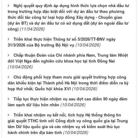
Nghị quyết quy định áp dụng hình thức lựa chọn nhà đầu tư
trong trường hợp đặc biệt đối với dự án đầu tư theo phương
thức đối tác công tư loại hợp đồng Xây dựng - Chuyển giao
(dự án BT) và dự án đẩu tư có sử dụng đất (dự án ngoài đầu tư
(11/04/2026)
công)
Triển khai thực hiện Thông tư số 5/2026/TT-BNV ngày
(10/04/2026)
31/3/2026 của Bộ trưởng Bộ Nội vụ
Chấp thuận Đoàn của Chi nhánh phía Nam, Trung tâm Nhiệt
đới Việt Nga đến nghiên cứu khoa học tại tỉnh Đồng Nai
(10/04/2026)
Chủ động phối hợp tham mưu giải quyết trường hợp công
dân khiếu kiện tại Thành phố Hà Nội trong thời điểm diễn ra kỳ
(10/04/2026)
họp thứ nhất, Quốc hội khóa XVI
Tiếp tục thực hiện nhiệm vụ sau đợt cao điểm 90 ngày đêm
(10/04/2026)
làm sạch dữ liệu hôn nhân
Triển khai nhiệm vụ kết nối, tích hợp Hệ thống thông tin
giải quyết TTHC tỉnh với Cổng dịch vụ công quốc gia tại Trung
tâm Dữ liệu quốc gia và các nhiệm vụ về kiểm soát thủ tục
(10/04/2026)
hành chính trên địa bàn tỉnh