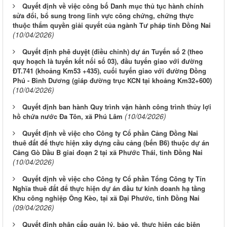
Quyết định về việc công bố Danh mục thủ tục hành chính
sửa đổi, bổ sung trong lĩnh vực công chứng, chứng thực
thuộc thẩm quyền giải quyết của ngành Tư pháp tỉnh Đồng Nai
(10/04/2026)
Quyết định phê duyệt (điều chỉnh) dự án Tuyến số 2 (theo
quy hoạch là tuyến kết nối số 03), đầu tuyến giao với đường
ĐT.741 (khoảng Km53 +435), cuối tuyến giao với đường Đồng
Phú - Bình Dương (giáp đường trục KCN tại khoảng Km32+600)
(10/04/2026)
Quyết định ban hành Quy trình vận hành công trình thủy lợi
(10/04/2026)
hồ chứa nước Đa Tôn, xã Phú Lâm
Quyết định về việc cho Công ty Cổ phần Cảng Đồng Nai
thuê đất để thực hiện xây dựng cầu cảng (bến B6) thuộc dự án
Cảng Gò Dầu B giai đoạn 2 tại xã Phước Thái, tỉnh Đồng Nai
(10/04/2026)
Quyết định về việc cho Công ty Cổ phần Tổng Công ty Tín
Nghĩa thuê đất để thực hiện dự án đầu tư kinh doanh hạ tầng
Khu công nghiệp Ông Kèo, tại xã Đại Phước, tỉnh Đồng Nai
(09/04/2026)
Quyết định phân cấp quản lý, bảo vệ, thực hiện các biện