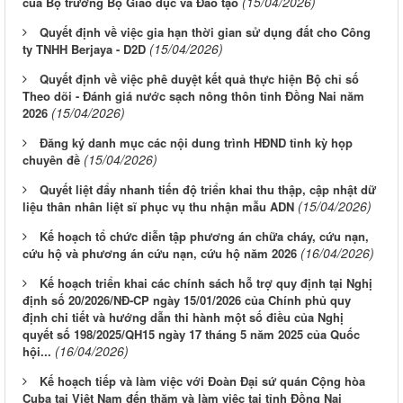
(15/04/2026)
của Bộ trưởng Bộ Giáo dục và Đào tạo
Quyết định về việc gia hạn thời gian sử dụng đất cho Công
(15/04/2026)
ty TNHH Berjaya - D2D
Quyết định về việc phê duyệt kết quả thực hiện Bộ chỉ số
Theo dõi - Đánh giá nước sạch nông thôn tỉnh Đồng Nai năm
(15/04/2026)
2026
Đăng ký danh mục các nội dung trình HĐND tỉnh kỳ họp
(15/04/2026)
chuyên đề
Quyết liệt đẩy nhanh tiến độ triển khai thu thập, cập nhật dữ
(15/04/2026)
liệu thân nhân liệt sĩ phục vụ thu nhận mẫu ADN
Kế hoạch tổ chức diễn tập phương án chữa cháy, cứu nạn,
(16/04/2026)
cứu hộ và phương án cứu nạn, cứu hộ năm 2026
Kế hoạch triển khai các chính sách hỗ trợ quy định tại Nghị
định số 20/2026/NĐ-CP ngày 15/01/2026 của Chính phủ quy
định chi tiết và hướng dẫn thi hành một số điều của Nghị
quyết số 198/2025/QH15 ngày 17 tháng 5 năm 2025 của Quốc
(16/04/2026)
hội...
Kế hoạch tiếp và làm việc với Đoàn Đại sứ quán Cộng hòa
Cuba tại Việt Nam đến thăm và làm việc tại tỉnh Đồng Nai