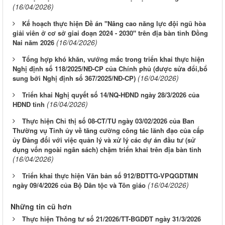
(16/04/2026)
Kế hoạch thực hiện Đề án "Nâng cao năng lực đội ngũ hòa
giải viên ở cơ sở giai đoạn 2024 - 2030" trên địa bàn tỉnh Đồng
(16/04/2026)
Nai năm 2026
Tổng hợp khó khăn, vướng mắc trong triển khai thực hiện
Nghị định số 118/2025/NĐ-CP của Chính phủ (được sửa đổi,bổ
(16/04/2026)
sung bởi Nghị định số 367/2025/NĐ-CP)
Triển khai Nghị quyết số 14/NQ-HĐND ngày 28/3/2026 của
(16/04/2026)
HĐND tỉnh
Thực hiện Chỉ thị số 08-CT/TU ngày 03/02/2026 của Ban
Thường vụ Tỉnh ủy về tăng cường công tác lãnh đạo của cấp
ủy Đảng đối với việc quản lý và xử lý các dự án đầu tư (sử
dụng vốn ngoài ngân sách) chậm triển khai trên địa bàn tỉnh
(16/04/2026)
Triển khai thực hiện Văn bản số 912/BDTTG-VPQGDTMN
(16/04/2026)
ngày 09/4/2026 của Bộ Dân tộc và Tôn giáo
Những tin cũ hơn
Thực hiện Thông tư số 21/2026/TT-BGDĐT ngày 31/3/2026