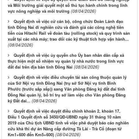
và Môi trường giải quyết một số thủ tục hành chính trong lĩnh
(08/04/2026)
vực nông nghiệp và môi trường
Quyết định về việc cử cán bộ, công chức Đoàn Lãnh đạo
tỉnh Đồng Nai đi nghiên cứu và đánh giá các công nghệ tiên
tiến của Hitachi Rail về đoàn tàu (rolling stock) và quy trình sản
xuất tại các nhà máy; trao đổi các kỹ thuật tích hợp vận hành...
(08/04/2026)
Quyết định về việc ủy quyền cho Ủy ban nhân dân cấp xã
thực hiện một số nhiệm vụ quản lý nhà nước trong lĩnh vực
(08/04/2026)
đất đai trên địa bàn tỉnh Đồng Nai
Quyết định về việc điều chuyển tài sản công thuộc quản lý
của Sở Nội vụ tỉnh Đồng Nai (trụ sở Sở Nội vụ tỉnh Bình
Phước (trước sắp xếp)) sang Văn phòng Đăng ký đất đai tỉnh
Đồng Nai quản lý, bố trí trụ sở làm việc cho Văn phòng Đăng
(08/04/2026)
ký Đất đai...
Quyết định về việc duyệt điều chỉnh khoản 2, khoản 17,
Điều 1 Quyết định số 3450/QĐ-UBND ngày 31 tháng 10 năm
2019 của Chủ tịch UBND tỉnh về việc phê duyệt báo cáo nghiên
cứu khả thi dự án Nâng cấp đường Tà Lài - Trà Cổ (đoạn từ
(08/04/2026)
Km1+600 đến Km5+600)