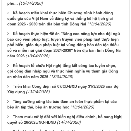
(13/04/2026)
phủ...
Kế hoạch triển khai thực hiện Chương trình hành động
quốc gia của Việt Nam về đăng ký và thống kê hộ tịch giai
(13/04/2026)
đoạn 2026 - 2030 trên địa bàn tỉnh Đồng Nai
Kế hoạch thực hiện Đề án "Nâng cao năng lực cho đội ngũ
báo cáo viên pháp luật, tuyên truyền viên pháp luật thực hiện
phổ biến, giáo dục pháp luật tại vùng đồng bào dân tộc thiểu
số và miền núi giai đoạn 2024-2030" trên địa bàn tỉnh Đồng Nai
(13/04/2026)
năm 2026
Kế hoạch tổ chức Hội nghị tổng kết công tác tuyển chọn,
gọi công dân nhập ngũ và thực hiện nghĩa vụ tham gia Công
(13/04/2026)
an nhân dân năm 2026
Triển khai Công điện số 07/CĐ-BXD ngày 31/3/2026 của Bộ
(13/04/2026)
Xây dựng
Tăng cường công tác bảo đảm an toàn thực phẩm tại các
(13/04/2026)
bếp ăn tập thể, bếp ăn trường học
Tham mưu xử lý đối với kiến nghị điều chỉnh, bổ sung Nghị
(14/04/2026)
quyết số 28/2025/NQ-HĐND