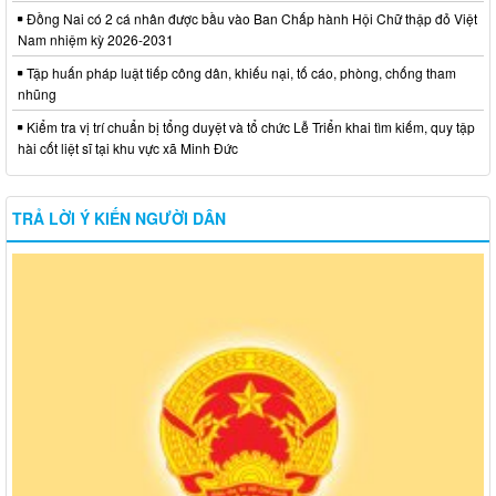
Đồng Nai có 2 cá nhân được bầu vào Ban Chấp hành Hội Chữ thập đỏ Việt
Nam nhiệm kỳ 2026-2031
Tập huấn pháp luật tiếp công dân, khiếu nại, tố cáo, phòng, chống tham
nhũng
Kiểm tra vị trí chuẩn bị tổng duyệt và tổ chức Lễ Triển khai tìm kiếm, quy tập
hài cốt liệt sĩ tại khu vực xã Minh Đức
TRẢ LỜI Ý KIẾN NGƯỜI DÂN