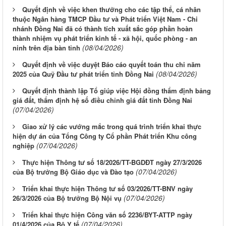
Quyết định về việc khen thưởng cho các tập thể, cá nhân
thuộc Ngân hàng TMCP Đầu tư và Phát triển Việt Nam - Chi
nhánh Đồng Nai đã có thành tích xuất sắc góp phần hoàn
thành nhiệm vụ phát triển kinh tế - xã hội, quốc phòng - an
(08/04/2026)
ninh trên địa bàn tỉnh
Quyết định về việc duyệt Báo cáo quyết toán thu chi năm
(08/04/2026)
2025 của Quỹ Đầu tư phát triển tỉnh Đồng Nai
Quyết định thành lập Tổ giúp việc Hội đồng thẩm định bảng
giá đất, thẩm định hệ số điều chỉnh giá đất tỉnh Đồng Nai
(07/04/2026)
Giao xử lý các vướng mắc trong quá trình triển khai thực
hiện dự án của Tổng Công ty Cổ phần Phát triển Khu công
(07/04/2026)
nghiệp
Thực hiện Thông tư số 18/2026/TT-BGDĐT ngày 27/3/2026
(07/04/2026)
của Bộ trưởng Bộ Giáo dục và Đào tạo
Triển khai thực hiện Thông tư số 03/2026/TT-BNV ngày
(07/04/2026)
26/3/2026 của Bộ trưởng Bộ Nội vụ
Triển khai thực hiện Công văn số 2236/BYT-ATTP ngày
Từ ngày 03/8/2026 đến ngày 09/8/2026
(07/04/2026)
01/4/2026 của Bộ Y tế