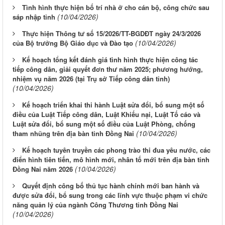
Tình hình thực hiện bố trí nhà ở cho cán bộ, công chức sau
(10/04/2026)
sáp nhập tỉnh
Thực hiện Thông tư số 15/2026/TT-BGDĐT ngày 24/3/2026
(10/04/2026)
của Bộ trưởng Bộ Giáo dục và Đào tạo
Kế hoạch tổng kết đánh giá tình hình thực hiện công tác
tiếp công dân, giải quyết đơn thư năm 2025; phương hướng,
nhiệm vụ năm 2026 (tại Trụ sở Tiếp công dân tỉnh)
(10/04/2026)
Kế hoạch triển khai thi hành Luật sửa đổi, bổ sung một số
điều của Luật Tiếp công dân, Luật Khiếu nại, Luật Tố cáo và
Luật sửa đổi, bổ sung một số điều của Luật Phòng, chống
(10/04/2026)
tham nhũng trên địa bàn tỉnh Đồng Nai
Kế hoạch tuyên truyền các phong trào thi đua yêu nước, các
điển hình tiên tiến, mô hình mới, nhân tố mới trên địa bàn tỉnh
(10/04/2026)
Đồng Nai năm 2026
Quyết định công bố thủ tục hành chính mới ban hành và
được sửa đổi, bổ sung trong các lĩnh vực thuộc phạm vi chức
năng quản lý của ngành Công Thương tỉnh Đồng Nai
(10/04/2026)