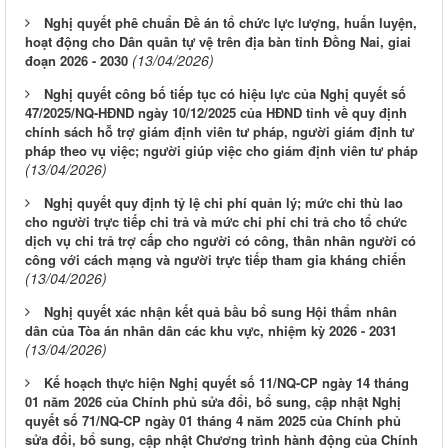
Nghị quyết phê chuẩn Đề án tổ chức lực lượng, huấn luyện,
hoạt động cho Dân quân tự vệ trên địa bàn tỉnh Đồng Nai, giai
(13/04/2026)
đoạn 2026 - 2030
Nghị quyết công bố tiếp tục có hiệu lực của Nghị quyết số
47/2025/NQ-HĐND ngày 10/12/2025 của HĐND tỉnh về quy định
chính sách hỗ trợ giám định viên tư pháp, người giám định tư
pháp theo vụ việc; người giúp việc cho giám định viên tư pháp
(13/04/2026)
Nghị quyết quy định tỷ lệ chi phí quản lý; mức chi thù lao
cho người trực tiếp chi trả và mức chi phí chi trả cho tổ chức
dịch vụ chi trả trợ cấp cho người có công, thân nhân người có
công với cách mạng và người trực tiếp tham gia kháng chiến
(13/04/2026)
Nghị quyết xác nhận kết quả bầu bổ sung Hội thẩm nhân
dân của Tòa án nhân dân các khu vực, nhiệm kỳ 2026 - 2031
(13/04/2026)
Kế hoạch thực hiện Nghị quyết số 11/NQ-CP ngày 14 tháng
01 năm 2026 của Chính phủ sửa đổi, bổ sung, cập nhật Nghị
quyết số 71/NQ-CP ngày 01 tháng 4 năm 2025 của Chính phủ
sửa đổi, bổ sung, cập nhật Chương trình hành động của Chính