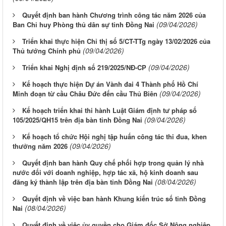
Quyết định ban hành Chương trình công tác năm 2026 của
(09/04/2026)
Ban Chỉ huy Phòng thủ dân sự tỉnh Đồng Nai
Triển khai thực hiện Chỉ thị số 5/CT-TTg ngày 13/02/2026 của
(09/04/2026)
Thủ tướng Chính phủ
(09/04/2026)
Triển khai Nghị định số 219/2025/NĐ-CP
Kế hoạch thực hiện Dự án Vành đai 4 Thành phố Hồ Chí
(09/04/2026)
Minh đoạn từ cầu Châu Đức đến cầu Thủ Biên
Kế hoạch triển khai thi hành Luật Giám định tư pháp số
(09/04/2026)
105/2025/QH15 trên địa bàn tỉnh Đồng Nai
Kế hoạch tổ chức Hội nghị tập huấn công tác thi đua, khen
(09/04/2026)
thưởng năm 2026
Quyết định ban hành Quy chế phối hợp trong quản lý nhà
nước đối với doanh nghiệp, hợp tác xã, hộ kinh doanh sau
(08/04/2026)
đăng ký thành lập trên địa bàn tỉnh Đồng Nai
Quyết định về việc ban hành Khung kiến trúc số tỉnh Đồng
(08/04/2026)
Nai
Quyết định về việc ủy quyền cho Giám đốc Sở Nông nghiệp