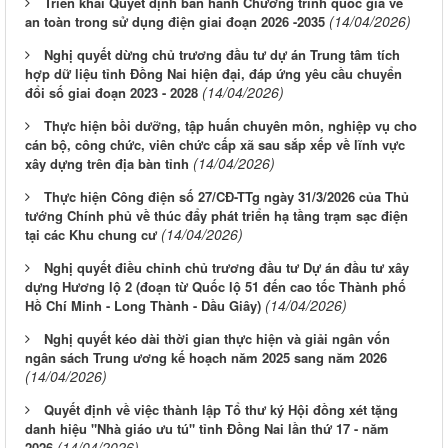
Triển khai Quyết định ban hành Chương trình quốc gia về
(14/04/2026)
an toàn trong sử dụng điện giai đoạn 2026 -2035
Nghị quyết dừng chủ trương đầu tư dự án Trung tâm tích
hợp dữ liệu tỉnh Đồng Nai hiện đại, đáp ứng yêu cầu chuyển
(14/04/2026)
đổi số giai đoạn 2023 - 2028
Thực hiện bồi dưỡng, tập huấn chuyên môn, nghiệp vụ cho
cán bộ, công chức, viên chức cấp xã sau sắp xếp về lĩnh vực
(14/04/2026)
xây dựng trên địa bàn tỉnh
Thực hiện Công điện số 27/CĐ-TTg ngày 31/3/2026 của Thủ
tướng Chính phủ về thúc đẩy phát triển hạ tầng trạm sạc điện
(14/04/2026)
tại các Khu chung cư
Nghị quyết điều chỉnh chủ trương đầu tư Dự án đầu tư xây
dựng Hương lộ 2 (đoạn từ Quốc lộ 51 đến cao tốc Thành phố
(14/04/2026)
Hồ Chí Minh - Long Thành - Dầu Giây)
Nghị quyết kéo dài thời gian thực hiện và giải ngân vốn
ngân sách Trung ương kế hoạch năm 2025 sang năm 2026
(14/04/2026)
Quyết định về việc thành lập Tổ thư ký Hội đồng xét tặng
danh hiệu "Nhà giáo ưu tú" tỉnh Đồng Nai lần thứ 17 - năm
(14/04/2026)
2026