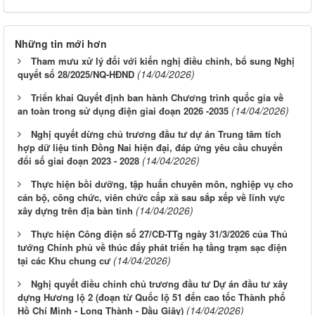
Những tin mới hơn
Tham mưu xử lý đối với kiến nghị điều chỉnh, bổ sung Nghị
(14/04/2026)
quyết số 28/2025/NQ-HĐND
Triển khai Quyết định ban hành Chương trình quốc gia về
(14/04/2026)
an toàn trong sử dụng điện giai đoạn 2026 -2035
Nghị quyết dừng chủ trương đầu tư dự án Trung tâm tích
hợp dữ liệu tỉnh Đồng Nai hiện đại, đáp ứng yêu cầu chuyển
(14/04/2026)
đổi số giai đoạn 2023 - 2028
Thực hiện bồi dưỡng, tập huấn chuyên môn, nghiệp vụ cho
cán bộ, công chức, viên chức cấp xã sau sắp xếp về lĩnh vực
(14/04/2026)
xây dựng trên địa bàn tỉnh
Thực hiện Công điện số 27/CĐ-TTg ngày 31/3/2026 của Thủ
tướng Chính phủ về thúc đẩy phát triển hạ tầng trạm sạc điện
(14/04/2026)
tại các Khu chung cư
Nghị quyết điều chỉnh chủ trương đầu tư Dự án đầu tư xây
dựng Hương lộ 2 (đoạn từ Quốc lộ 51 đến cao tốc Thành phố
(14/04/2026)
Hồ Chí Minh - Long Thành - Dầu Giây)