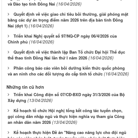
(16/04/2026)
và Đào tạo tỉnh Đồng Nai
Quyết định về việc giao chỉ tiêu bồi thường, giải phóng mặt
bằng các dự án trọng điểm năm 2026 trên địa bàn tỉnh Đồng
(16/04/2026)
Nai (đợt 1)
Triển khai Nghị quyết số 97/NQ-CP ngày 06/4/2026 của
(16/04/2026)
Chính phủ
Quyết định về việc thành lập Ban Tổ chức Đại hội Thể dục
(16/04/2026)
thể thao tỉnh Đồng Nai lần thứ I năm 2026
Phân công báo cáo viên bồi dưỡng kiến thức quốc phòng
(16/04/2026)
và an ninh cho các đối tượng do cấp tỉnh tổ chức
Những tin cũ hơn
Triển khai Công điện số 07/CĐ-BXD ngày 31/3/2026 của Bộ
(13/04/2026)
Xây dựng
Kế hoạch tổ chức Hội nghị tổng kết công tác tuyển chọn,
gọi công dân nhập ngũ và thực hiện nghĩa vụ tham gia Công
(13/04/2026)
an nhân dân năm 2026
Kế hoạch thực hiện Đề án "Nâng cao năng lực cho đội ngũ