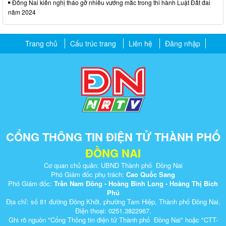
Đồng Nai kiến nghị tháo gỡ nhiều vướng mắc trong thi hành Luật Đất đai
năm 2024
Trang chủ
Cấu trúc trang
Liên hệ
Đăng nhập
CỔNG THÔNG TIN ĐIỆN TỬ THÀNH PHỐ
ĐỒNG NAI
Cơ quan chủ quản: UBND Thành phố Đồng Nai
Phó Giám đốc phụ trách:
Cao Quốc Sang
Phó Giám đốc:
Trần Nam Đông - Hoàng Bình Long - Hoàng Thị Bích
Phú
Địa chỉ: số 81 đường Đồng Khởi, phường Tam Hiệp, Thành phố Đồng Nai.
Điện thoại: 0251.3822967.
Ghi rõ nguồn "Cổng Thông tin điện tử Thành phố Đồng Nai" hoặc "CTT-