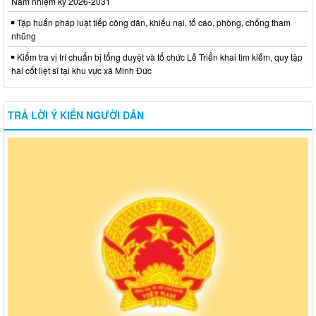
Nam nhiệm kỳ 2026-2031
Tập huấn pháp luật tiếp công dân, khiếu nại, tố cáo, phòng, chống tham
nhũng
Kiểm tra vị trí chuẩn bị tổng duyệt và tổ chức Lễ Triển khai tìm kiếm, quy tập
hài cốt liệt sĩ tại khu vực xã Minh Đức
TRẢ LỜI Ý KIẾN NGƯỜI DÂN