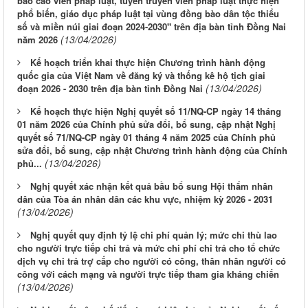
báo cáo viên pháp luật, tuyên truyền viên pháp luật thực hiện
phổ biến, giáo dục pháp luật tại vùng đồng bào dân tộc thiểu
số và miền núi giai đoạn 2024-2030" trên địa bàn tỉnh Đồng Nai
(13/04/2026)
năm 2026
Kế hoạch triển khai thực hiện Chương trình hành động
quốc gia của Việt Nam về đăng ký và thống kê hộ tịch giai
(13/04/2026)
đoạn 2026 - 2030 trên địa bàn tỉnh Đồng Nai
Kế hoạch thực hiện Nghị quyết số 11/NQ-CP ngày 14 tháng
01 năm 2026 của Chính phủ sửa đổi, bổ sung, cập nhật Nghị
quyết số 71/NQ-CP ngày 01 tháng 4 năm 2025 của Chính phủ
sửa đổi, bổ sung, cập nhật Chương trình hành động của Chính
(13/04/2026)
phủ...
Nghị quyết xác nhận kết quả bầu bổ sung Hội thẩm nhân
dân của Tòa án nhân dân các khu vực, nhiệm kỳ 2026 - 2031
(13/04/2026)
Nghị quyết quy định tỷ lệ chi phí quản lý; mức chi thù lao
cho người trực tiếp chi trả và mức chi phí chi trả cho tổ chức
dịch vụ chi trả trợ cấp cho người có công, thân nhân người có
công với cách mạng và người trực tiếp tham gia kháng chiến
(13/04/2026)