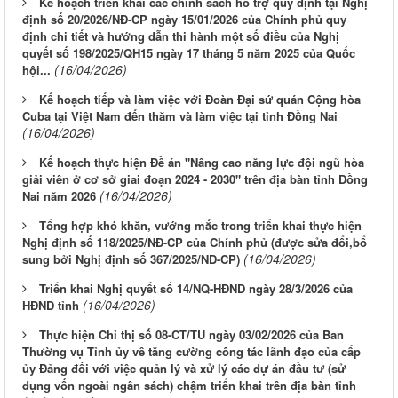
Kế hoạch triển khai các chính sách hỗ trợ quy định tại Nghị
định số 20/2026/NĐ-CP ngày 15/01/2026 của Chính phủ quy
định chi tiết và hướng dẫn thi hành một số điều của Nghị
quyết số 198/2025/QH15 ngày 17 tháng 5 năm 2025 của Quốc
(16/04/2026)
hội...
Kế hoạch tiếp và làm việc với Đoàn Đại sứ quán Cộng hòa
Cuba tại Việt Nam đến thăm và làm việc tại tỉnh Đồng Nai
(16/04/2026)
Kế hoạch thực hiện Đề án "Nâng cao năng lực đội ngũ hòa
giải viên ở cơ sở giai đoạn 2024 - 2030" trên địa bàn tỉnh Đồng
(16/04/2026)
Nai năm 2026
Tổng hợp khó khăn, vướng mắc trong triển khai thực hiện
Nghị định số 118/2025/NĐ-CP của Chính phủ (được sửa đổi,bổ
(16/04/2026)
sung bởi Nghị định số 367/2025/NĐ-CP)
Triển khai Nghị quyết số 14/NQ-HĐND ngày 28/3/2026 của
(16/04/2026)
HĐND tỉnh
Thực hiện Chỉ thị số 08-CT/TU ngày 03/02/2026 của Ban
Thường vụ Tỉnh ủy về tăng cường công tác lãnh đạo của cấp
ủy Đảng đối với việc quản lý và xử lý các dự án đầu tư (sử
dụng vốn ngoài ngân sách) chậm triển khai trên địa bàn tỉnh