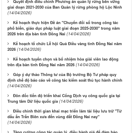
Quyết định điều chỉnh Phương án quản lý rừng bền vững
giai đoạn 2021-2030 của Ban Quản lý rừng phòng hộ Lộc Ninh
(14/04/2026)
Kế hoạch thực hiện Đề án "Chuyển đổi số trong công tác
phổ biến, giáo dục pháp luật giai đoạn 2025-2030" trong năm
(14/04/2026)
2026 trên địa bàn tỉnh Đồng Nai
Kế hoạch tổ chức Lễ hội Quả Điều vàng tỉnh Đồng Nai năm
(14/04/2026)
2026
Kế hoạch tuyển chọn và bổ nhiệm hòa giải viên lao động
(14/04/2026)
trên địa bàn tỉnh Đồng Nai năm 2026
Góp ý dự thảo Thông tư của Bộ trưởng Bộ Tư pháp quy
định chế độ báo cáo về công tác kiểm soát thủ tục hành chính
(14/04/2026)
Đôn đốc tiến độ triển khai Cổng Dịch vụ công quốc gia tại
(14/04/2026)
Trung tâm Dữ liệu quốc gia
Điều chỉnh thời gian khai mạc triển lãm tài liệu lưu trữ "Từ
dấu ấn Trấn Biên xưa đến vùng đất Đồng Nai nay"
(14/04/2026)
Tăng cường công tác quản lý, điều hành giá để đảm bảo