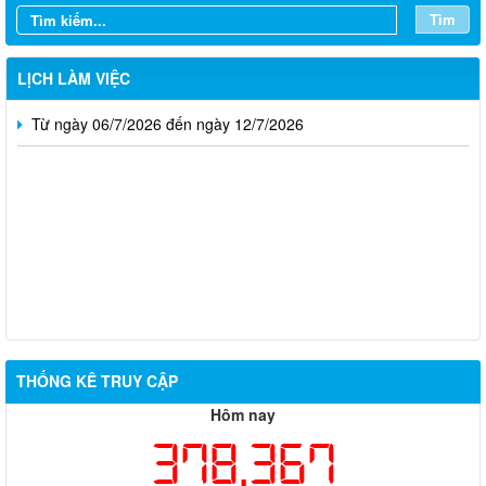
Từ ngày 20/7/2026 đến ngày 26/7/2026
Tìm
Từ ngày 13/7/2026 đến ngày 18/7/2026
LỊCH LÀM VIỆC
Từ ngày 06/7/2026 đến ngày 12/7/2026
Thông báo về việc tuyển dụng viên chức năm 2026
THỐNG KÊ TRUY CẬP
Thông báo tuyển chọn tổ chức và cá nhân chủ trì thực hiện
Hôm nay
nhiệm vụ khoa học và công nghệ cấp thành phố sử dụng ngân
378,367
sách nhà nước đặt hàng thực hiện năm 2026 (đợt 1) lần 3