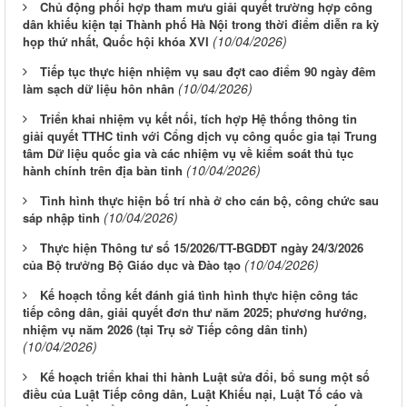
Chủ động phối hợp tham mưu giải quyết trường hợp công
dân khiếu kiện tại Thành phố Hà Nội trong thời điểm diễn ra kỳ
(10/04/2026)
họp thứ nhất, Quốc hội khóa XVI
Tiếp tục thực hiện nhiệm vụ sau đợt cao điểm 90 ngày đêm
(10/04/2026)
làm sạch dữ liệu hôn nhân
Triển khai nhiệm vụ kết nối, tích hợp Hệ thống thông tin
giải quyết TTHC tỉnh với Cổng dịch vụ công quốc gia tại Trung
tâm Dữ liệu quốc gia và các nhiệm vụ về kiểm soát thủ tục
(10/04/2026)
hành chính trên địa bàn tỉnh
Tình hình thực hiện bố trí nhà ở cho cán bộ, công chức sau
(10/04/2026)
sáp nhập tỉnh
Thực hiện Thông tư số 15/2026/TT-BGDĐT ngày 24/3/2026
(10/04/2026)
của Bộ trưởng Bộ Giáo dục và Đào tạo
Kế hoạch tổng kết đánh giá tình hình thực hiện công tác
tiếp công dân, giải quyết đơn thư năm 2025; phương hướng,
nhiệm vụ năm 2026 (tại Trụ sở Tiếp công dân tỉnh)
(10/04/2026)
Kế hoạch triển khai thi hành Luật sửa đổi, bổ sung một số
điều của Luật Tiếp công dân, Luật Khiếu nại, Luật Tố cáo và