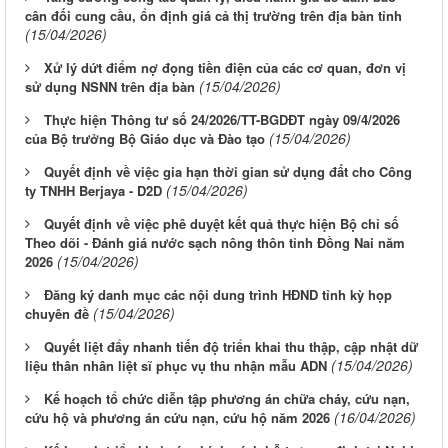
cân đối cung cầu, ổn định giá cả thị trường trên địa bàn tỉnh
(15/04/2026)
Xử lý dứt điểm nợ đọng tiền điện của các cơ quan, đơn vị
(15/04/2026)
sử dụng NSNN trên địa bàn
Thực hiện Thông tư số 24/2026/TT-BGDĐT ngày 09/4/2026
(15/04/2026)
của Bộ trưởng Bộ Giáo dục và Đào tạo
Quyết định về việc gia hạn thời gian sử dụng đất cho Công
(15/04/2026)
ty TNHH Berjaya - D2D
Quyết định về việc phê duyệt kết quả thực hiện Bộ chỉ số
Theo dõi - Đánh giá nước sạch nông thôn tỉnh Đồng Nai năm
(15/04/2026)
2026
Đăng ký danh mục các nội dung trình HĐND tỉnh kỳ họp
(15/04/2026)
chuyên đề
Quyết liệt đẩy nhanh tiến độ triển khai thu thập, cập nhật dữ
(15/04/2026)
liệu thân nhân liệt sĩ phục vụ thu nhận mẫu ADN
Kế hoạch tổ chức diễn tập phương án chữa cháy, cứu nạn,
(16/04/2026)
cứu hộ và phương án cứu nạn, cứu hộ năm 2026