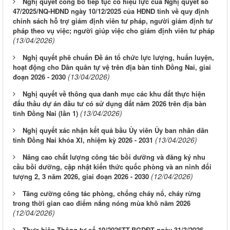
Nghị quyết công bố tiếp tục có hiệu lực của Nghị quyết số
47/2025/NQ-HĐND ngày 10/12/2025 của HĐND tỉnh về quy định
chính sách hỗ trợ giám định viên tư pháp, người giám định tư
pháp theo vụ việc; người giúp việc cho giám định viên tư pháp
(13/04/2026)
Nghị quyết phê chuẩn Đề án tổ chức lực lượng, huấn luyện,
hoạt động cho Dân quân tự vệ trên địa bàn tỉnh Đồng Nai, giai
(13/04/2026)
đoạn 2026 - 2030
Nghị quyết về thông qua danh mục các khu đất thực hiện
đấu thầu dự án đầu tư có sử dụng đất năm 2026 trên địa bàn
(13/04/2026)
tỉnh Đồng Nai (lần 1)
Nghị quyết xác nhận kết quả bầu Ủy viên Ủy ban nhân dân
(13/04/2026)
tỉnh Đồng Nai khóa XI, nhiệm kỳ 2026 - 2031
Nâng cao chất lượng công tác bồi dưỡng và đăng ký nhu
cầu bồi dưỡng, cập nhật kiến thức quốc phòng và an ninh đối
(12/04/2026)
tượng 2, 3 năm 2026, giai đoạn 2026 - 2030
Tăng cường công tác phòng, chống cháy nổ, cháy rừng
trong thời gian cao điểm nắng nóng mùa khô năm 2026
(12/04/2026)
Thực hiện Thông tư số 19/2026TT-BGDĐT ngày 31/3/2026