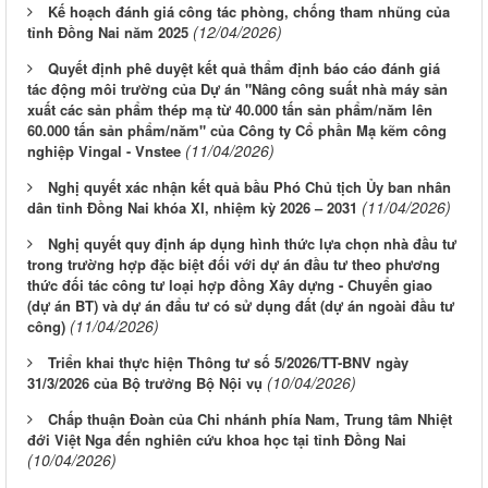
Kế hoạch đánh giá công tác phòng, chống tham nhũng của
(12/04/2026)
tỉnh Đồng Nai năm 2025
Quyết định phê duyệt kết quả thẩm định báo cáo đánh giá
tác động môi trường của Dự án "Nâng công suất nhà máy sản
xuất các sản phẩm thép mạ từ 40.000 tấn sản phẩm/năm lên
60.000 tấn sản phẩm/năm" của Công ty Cổ phần Mạ kẽm công
(11/04/2026)
nghiệp Vingal - Vnstee
Nghị quyết xác nhận kết quả bầu Phó Chủ tịch Ủy ban nhân
(11/04/2026)
dân tỉnh Đồng Nai khóa XI, nhiệm kỳ 2026 – 2031
Nghị quyết quy định áp dụng hình thức lựa chọn nhà đầu tư
trong trường hợp đặc biệt đối với dự án đầu tư theo phương
thức đối tác công tư loại hợp đồng Xây dựng - Chuyển giao
(dự án BT) và dự án đẩu tư có sử dụng đất (dự án ngoài đầu tư
(11/04/2026)
công)
Triển khai thực hiện Thông tư số 5/2026/TT-BNV ngày
(10/04/2026)
31/3/2026 của Bộ trưởng Bộ Nội vụ
Chấp thuận Đoàn của Chi nhánh phía Nam, Trung tâm Nhiệt
đới Việt Nga đến nghiên cứu khoa học tại tỉnh Đồng Nai
(10/04/2026)