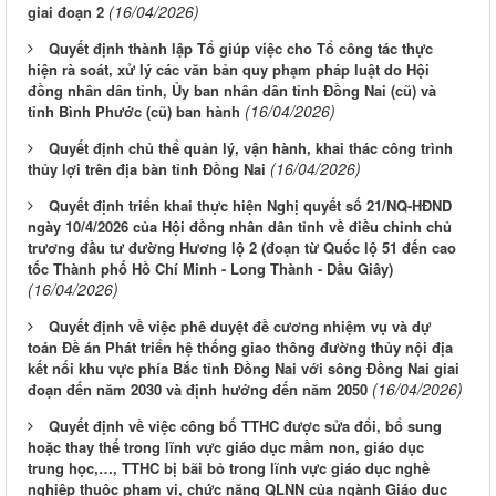
(16/04/2026)
giai đoạn 2
Quyết định thành lập Tổ giúp việc cho Tổ công tác thực
hiện rà soát, xử lý các văn bản quy phạm pháp luật do Hội
đồng nhân dân tỉnh, Ủy ban nhân dân tỉnh Đồng Nai (cũ) và
(16/04/2026)
tỉnh Bình Phước (cũ) ban hành
Quyết định chủ thể quản lý, vận hành, khai thác công trình
(16/04/2026)
thủy lợi trên địa bàn tỉnh Đồng Nai
Quyết định triển khai thực hiện Nghị quyết số 21/NQ-HĐND
ngày 10/4/2026 của Hội đồng nhân dân tỉnh về điều chỉnh chủ
trương đầu tư đường Hương lộ 2 (đoạn từ Quốc lộ 51 đến cao
tốc Thành phố Hồ Chí Minh - Long Thành - Dầu Giây)
(16/04/2026)
Quyết định về việc phê duyệt đề cương nhiệm vụ và dự
toán Đề án Phát triển hệ thống giao thông đường thủy nội địa
kết nối khu vực phía Bắc tỉnh Đồng Nai với sông Đồng Nai giai
(16/04/2026)
đoạn đến năm 2030 và định hướng đến năm 2050
Quyết định về việc công bố TTHC được sửa đổi, bổ sung
hoặc thay thế trong lĩnh vực giáo dục mầm non, giáo dục
trung học,…, TTHC bị bãi bỏ trong lĩnh vực giáo dục nghề
nghiệp thuộc phạm vi, chức năng QLNN của ngành Giáo dục