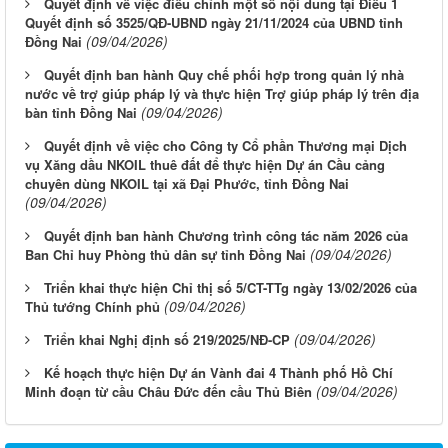
Quyết định về việc điều chỉnh một số nội dung tại Điều 1
Quyết định số 3525/QĐ-UBND ngày 21/11/2024 của UBND tỉnh
(09/04/2026)
Đồng Nai
Quyết định ban hành Quy chế phối hợp trong quản lý nhà
nước về trợ giúp pháp lý và thực hiện Trợ giúp pháp lý trên địa
(09/04/2026)
bàn tỉnh Đồng Nai
Quyết định về việc cho Công ty Cổ phần Thương mại Dịch
vụ Xăng dầu NKOIL thuê đất để thực hiện Dự án Cầu cảng
chuyên dùng NKOIL tại xã Đại Phước, tỉnh Đồng Nai
(09/04/2026)
Quyết định ban hành Chương trình công tác năm 2026 của
(09/04/2026)
Ban Chỉ huy Phòng thủ dân sự tỉnh Đồng Nai
Triển khai thực hiện Chỉ thị số 5/CT-TTg ngày 13/02/2026 của
(09/04/2026)
Thủ tướng Chính phủ
(09/04/2026)
Triển khai Nghị định số 219/2025/NĐ-CP
Kế hoạch thực hiện Dự án Vành đai 4 Thành phố Hồ Chí
Từ ngày 03/8/2026 đến ngày 09/8/2026
(09/04/2026)
Minh đoạn từ cầu Châu Đức đến cầu Thủ Biên
Từ ngày 27/7/2026 đến ngày 02/8/2026