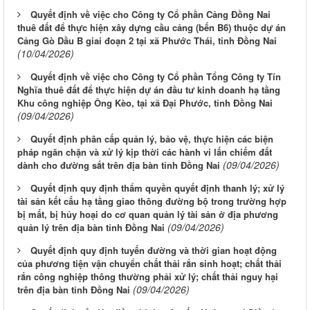
Quyết định về việc cho Công ty Cổ phần Cảng Đồng Nai
thuê đất để thực hiện xây dựng cầu cảng (bến B6) thuộc dự án
Cảng Gò Dầu B giai đoạn 2 tại xã Phước Thái, tỉnh Đồng Nai
(10/04/2026)
Quyết định về việc cho Công ty Cổ phần Tổng Công ty Tín
Nghĩa thuê đất để thực hiện dự án đầu tư kinh doanh hạ tầng
Khu công nghiệp Ông Kèo, tại xã Đại Phước, tỉnh Đồng Nai
(09/04/2026)
Quyết định phân cấp quản lý, bảo vệ, thực hiện các biện
pháp ngăn chặn và xử lý kịp thời các hành vi lấn chiếm đất
(09/04/2026)
dành cho đường sắt trên địa bàn tỉnh Đồng Nai
Quyết định quy định thẩm quyền quyết định thanh lý; xử lý
tài sản kết cấu hạ tầng giao thông đường bộ trong trường hợp
bị mất, bị hủy hoại do cơ quan quản lý tài sản ở địa phương
(09/04/2026)
quản lý trên địa bàn tỉnh Đồng Nai
Quyết định quy định tuyến đường và thời gian hoạt động
của phương tiện vận chuyển chất thải rắn sinh hoạt; chất thải
rắn công nghiệp thông thường phải xử lý; chất thải nguy hại
(09/04/2026)
trên địa bàn tỉnh Đồng Nai