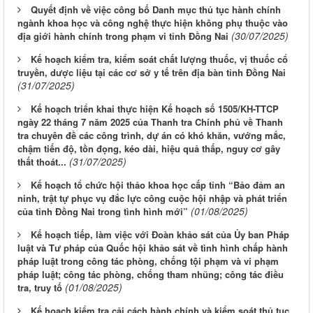
Quyết định về việc công bố Danh mục thủ tục hành chính
ngành khoa học và công nghệ thực hiện không phụ thuộc vào
(30/07/2025)
địa giới hành chính trong phạm vi tỉnh Đồng Nai
Kế hoạch kiểm tra, kiểm soát chất lượng thuốc, vị thuốc cổ
truyền, dược liệu tại các cơ sở y tế trên địa bàn tỉnh Đồng Nai
(31/07/2025)
Kế hoạch triển khai thực hiện Kế hoạch số 1505/KH-TTCP
ngày 22 tháng 7 năm 2025 của Thanh tra Chính phủ về Thanh
tra chuyên đề các công trình, dự án có khó khăn, vướng mắc,
chậm tiến độ, tồn đọng, kéo dài, hiệu quả thấp, nguy cơ gây
(31/07/2025)
thất thoát...
Kế hoạch tổ chức hội thảo khoa học cấp tỉnh “Bảo đảm an
ninh, trật tự phục vụ đắc lực công cuộc hội nhập và phát triển
(01/08/2025)
của tỉnh Đồng Nai trong tình hình mới”
Kế hoạch tiếp, làm việc với Đoàn khảo sát của Ủy ban Pháp
luật và Tư pháp của Quốc hội khảo sát về tình hình chấp hành
pháp luật trong công tác phòng, chống tội phạm và vi phạm
pháp luật; công tác phòng, chống tham nhũng; công tác điều
(01/08/2025)
tra, truy tố
Kế hoạch kiểm tra cải cách hành chính và kiểm soát thủ tục