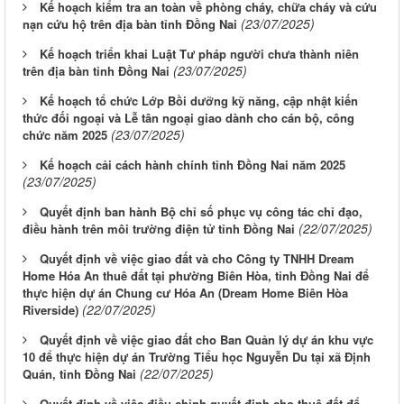
Kế hoạch kiểm tra an toàn về phòng cháy, chữa cháy và cứu
(23/07/2025)
nạn cứu hộ trên địa bàn tỉnh Đồng Nai
Kế hoạch triển khai Luật Tư pháp người chưa thành niên
(23/07/2025)
trên địa bàn tỉnh Đồng Nai
Kế hoạch tổ chức Lớp Bồi dưỡng kỹ năng, cập nhật kiến
thức đối ngoại và Lễ tân ngoại giao dành cho cán bộ, công
(23/07/2025)
chức năm 2025
Kế hoạch cải cách hành chính tỉnh Đồng Nai năm 2025
(23/07/2025)
Quyết định ban hành Bộ chỉ số phục vụ công tác chỉ đạo,
(22/07/2025)
điều hành trên môi trường điện tử tỉnh Đồng Nai
Quyết định về việc giao đất và cho Công ty TNHH Dream
Home Hóa An thuê đất tại phường Biên Hòa, tỉnh Đồng Nai để
thực hiện dự án Chung cư Hóa An (Dream Home Biên Hòa
(22/07/2025)
Riverside)
Quyết định về việc giao đất cho Ban Quản lý dự án khu vực
10 để thực hiện dự án Trường Tiểu học Nguyễn Du tại xã Định
(22/07/2025)
Quán, tỉnh Đồng Nai
Quyết định về việc điều chỉnh quyết định cho thuê đất để