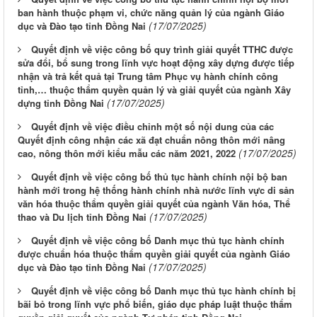
ban hành thuộc phạm vi, chức năng quản lý của ngành Giáo
(17/07/2025)
dục và Đào tạo tỉnh Đồng Nai
Quyết định về việc công bố quy trình giải quyết TTHC được
sửa đổi, bổ sung trong lĩnh vực hoạt động xây dựng được tiếp
nhận và trả kết quả tại Trung tâm Phục vụ hành chính công
tỉnh,… thuộc thẩm quyền quản lý và giải quyết của ngành Xây
(17/07/2025)
dựng tỉnh Đồng Nai
Quyết định về việc điều chỉnh một số nội dung của các
Quyết định công nhận các xã đạt chuẩn nông thôn mới nâng
(17/07/2025)
cao, nông thôn mới kiểu mẫu các năm 2021, 2022
Quyết định về việc công bố thủ tục hành chính nội bộ ban
hành mới trong hệ thống hành chính nhà nước lĩnh vực di sản
văn hóa thuộc thẩm quyền giải quyết của ngành Văn hóa, Thể
(17/07/2025)
thao và Du lịch tỉnh Đồng Nai
Quyết định về việc công bố Danh mục thủ tục hành chính
được chuẩn hóa thuộc thẩm quyền giải quyết của ngành Giáo
(17/07/2025)
dục và Đào tạo tỉnh Đồng Nai
Quyết định về việc công bố Danh mục thủ tục hành chính bị
bãi bỏ trong lĩnh vực phổ biến, giáo dục pháp luật thuộc thẩm