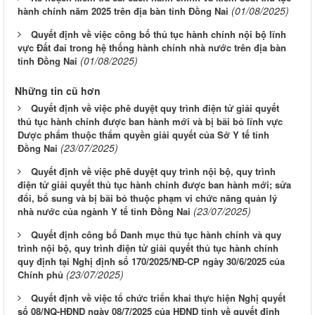
(01/08/2025)
hành chính năm 2025 trên địa bàn tỉnh Đồng Nai
Quyết định về việc công bố thủ tục hành chính nội bộ lĩnh
vực Đất đai trong hệ thống hành chính nhà nước trên địa bàn
(01/08/2025)
tỉnh Đồng Nai
Những tin cũ hơn
Quyết định về việc phê duyệt quy trình điện tử giải quyết
thủ tục hành chính được ban hành mới và bị bãi bỏ lĩnh vực
Dược phẩm thuộc thẩm quyền giải quyết của Sở Y tế tỉnh
(23/07/2025)
Đồng Nai
Quyết định về việc phê duyệt quy trình nội bộ, quy trình
điện tử giải quyết thủ tục hành chính được ban hành mới; sửa
đổi, bổ sung và bị bãi bỏ thuộc phạm vi chức năng quản lý
(23/07/2025)
nhà nước của ngành Y tế tỉnh Đồng Nai
Quyết định công bố Danh mục thủ tục hành chính và quy
trình nội bộ, quy trình điện tử giải quyết thủ tục hành chính
quy định tại Nghị định số 170/2025/NĐ-CP ngày 30/6/2025 của
(23/07/2025)
Chính phủ
Quyết định về việc tổ chức triển khai thực hiện Nghị quyết
số 08/NQ-HĐND ngày 08/7/2025 của HĐND tỉnh về quyết định