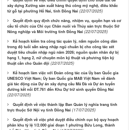
xây dựng Xưởng sản xuất hàng thủ công mỹ nghệ, điêu khắc
(22/07/2025)
từ gỗ tại phường Hố Nai, tỉnh Đồng Nai
Quyết định quy định chức năng, nhiệm vụ, quyền hạn và cơ
cấu tổ chức của Chi cục Chăn nuôi và Thủy sản trực thuộc Sở
(22/07/2025)
Nông nghiệp và Môi trường tỉnh Đồng Nai
Kế hoạch kiểm tra công tác quản lý, nắm nguồn công dân
trong độ tuổi sẵn sàng nhập ngũ chuẩn bị cho công tác xét
duyệt tiêu chuẩn nhập ngũ năm 2026; nguồn quân nhân dự bị
hạng 1, hạng 2, nữ chuyên môn kỹ thuật và phương tiện kỹ
(22/07/2025)
thuật cần cho Quân đội
Kế hoạch làm việc với Đoàn công tác của Ủy ban Quốc gia
UNESCO Việt Nam; Ủy ban Quốc gia MAB Việt Nam về đánh
giá tác động của Dự án xây dựng cầu Mã Đà và Dự án tuyến
đường kết nối ĐT.761 đến Khu Dự trữ sinh quyển Đồng Nai
(22/07/2025)
Quyết định về việc thành lập Ban Quản lý nghĩa trang tỉnh
(17/07/2025)
trực thuộc Sở Nội vụ tỉnh Đồng Nai
Quyết định về việc phê duyệt điều chỉnh cục bộ quy hoạch
phân khu tỷ lệ 1/2.000 giai đoạn 1 phường Bửu Long, thành