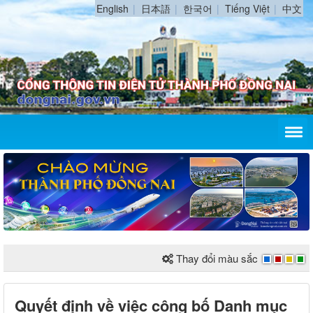
English
日本語
한국어
Tiếng Việt
中文
Thay đổi màu sắc
Quyết định về việc công bố Danh mục