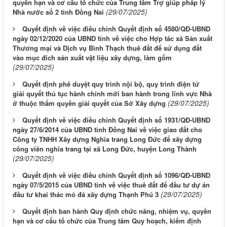
quyền hạn và cơ cấu tổ chức của Trung tâm Trợ giúp pháp lý
(29/07/2025)
Nhà nước số 2 tỉnh Đồng Nai
Quyết định về việc điều chỉnh Quyết định số 4580/QĐ-UBND
ngày 02/12/2020 của UBND tỉnh về việc cho Hợp tác xã Sản xuất
Thương mại và Dịch vụ Bình Thạch thuê đất để sử dụng đất
vào mục đích sản xuất vật liệu xây dựng, làm gốm
(29/07/2025)
Quyết định phê duyệt quy trình nội bộ, quy trình điện tử
giải quyết thủ tục hành chính mới ban hành trong lĩnh vực Nhà
(29/07/2025)
ở thuộc thẩm quyền giải quyết của Sở Xây dựng
Quyết định về việc điều chỉnh Quyết định số 1931/QĐ-UBND
ngày 27/6/2014 của UBND tỉnh Đồng Nai về việc giao đất cho
Công ty TNHH Xây dựng Nghĩa trang Long Đức để xây dựng
công viên nghĩa trang tại xã Long Đức, huyện Long Thành
(29/07/2025)
Quyết định về việc điều chỉnh Quyết định số 1096/QĐ-UBND
ngày 07/5/2015 của UBND tỉnh về việc thuê đất để đầu tư dự án
(29/07/2025)
đầu tư khai thác mỏ đá xây dựng Thạnh Phú 3
Quyết định ban hành Quy định chức năng, nhiệm vụ, quyền
hạn và cơ cấu tổ chức của Trung tâm Quy hoạch, kiểm định