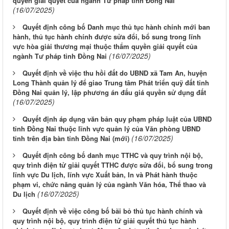
quyền giải quyết của ngành Tư pháp tỉnh Đồng Nai
(16/07/2025)
Quyết định công bố Danh mục thủ tục hành chính mới ban
hành, thủ tục hành chính được sửa đổi, bổ sung trong lĩnh
vực hòa giải thương mại thuộc thẩm quyền giải quyết của
(16/07/2025)
ngành Tư pháp tỉnh Đồng Nai
Quyết định về việc thu hồi đất do UBND xã Tam An, huyện
Long Thành quản lý để giao Trung tâm Phát triển quỹ đất tỉnh
Đồng Nai quản lý, lập phương án đấu giá quyền sử dụng đất
(16/07/2025)
Quyết định áp dụng văn bản quy phạm pháp luật của UBND
tỉnh Đồng Nai thuộc lĩnh vực quản lý của Văn phòng UBND
(16/07/2025)
tỉnh trên địa bàn tỉnh Đồng Nai (mới)
Quyết định công bố danh mục TTHC và quy trình nội bộ,
quy trình điện tử giải quyết TTHC được sửa đổi, bổ sung trong
lĩnh vực Du lịch, lĩnh vực Xuất bản, In và Phát hành thuộc
phạm vi, chức năng quản lý của ngành Văn hóa, Thể thao và
(16/07/2025)
Du lịch
Quyết định về việc công bố bãi bỏ thủ tục hành chính và
quy trình nội bộ, quy trình điện tử giải quyết thủ tục hành