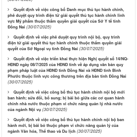
Quyết định về việc công bố Danh mục thủ tục hành chính,
phê duyệt quy trình điện tử giải quyết thủ tục hành chính lĩnh
vực Mỹ phẩm thuộc thẩm quyền giải quyết của Sở Y tế tỉnh
(30/07/2025)
Đồng Nai
Quyết định về việc phê duyệt quy trình nội bộ, quy trình
điện tử giải quyết thủ tục hành chính thuộc thẩm quyền giải
(30/07/2025)
quyết của Sở Ngoại vụ tỉnh Đồng Nai
Quyết định về việc triển khai thực hiện Nghị quyết số 14/NQ-
HĐND ngày 08/7/2025 của HĐND tỉnh về áp dụng văn bản quy
phạm pháp luật của HĐND tỉnh Đồng Nai và HĐND tỉnh Bình
Phước thuộc lĩnh vực công thương trên địa bàn tỉnh Đồng Nai
(30/07/2025)
Quyết định về việc công bố thủ tục hành chính nội bộ mới
ban hành; sửa đổi, bổ sung; bị bãi bỏ giữa các cơ quan hành
chính nhà nước thuộc phạm vi chức năng quản lý nhà nước
(30/07/2025)
của ngành Nội vụ
Quyết định về việc công bố thủ tục hành chính nội bộ ban
hành mới, bị bãi bỏ thuộc phạm vi chức năng quản lý của
(30/07/2025)
ngành Văn hóa, Thể thao và Du lịch