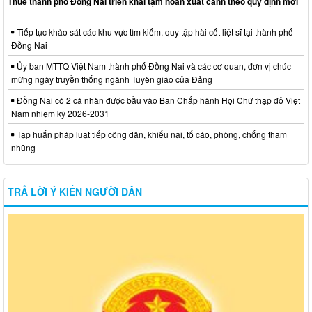
Thuế thành phố Đồng Nai triển khai tạm hoãn xuất cảnh theo quy định mới
Tiếp tục khảo sát các khu vực tìm kiếm, quy tập hài cốt liệt sĩ tại thành phố
Đồng Nai
Ủy ban MTTQ Việt Nam thành phố Đồng Nai và các cơ quan, đơn vị chúc
mừng ngày truyền thống ngành Tuyên giáo của Đảng
Đồng Nai có 2 cá nhân được bầu vào Ban Chấp hành Hội Chữ thập đỏ Việt
Nam nhiệm kỳ 2026-2031
Tập huấn pháp luật tiếp công dân, khiếu nại, tố cáo, phòng, chống tham
nhũng
TRẢ LỜI Ý KIẾN NGƯỜI DÂN