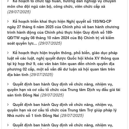
Kế hoạch tổ chức tập huấn, hướng dẫn nghiệp vụ chuyên
môn cho đội ngũ cán bộ, công chức, viên chức cấp xã
(29/07/2025)
Kế hoạch triển khai thực hiện Nghị quyết số 193/NQ-CP
ngày 27 tháng 6 năm 2025 của Chính phủ về ban hành chương
trình hành động của Chính phủ thực hiện Quy định số 189-
QĐ/TW ngày 08 tháng 10 năm 2024 của Bộ Chính trị về kiểm
(29/07/2025)
soát quyền lực...
Kế hoạch thực hiện truyền thông, phổ biến, giáo dục pháp
luật về các luật, nghị quyết được Quốc hội khóa XV thông qua
tại kỳ họp thứ 9, các văn bản liên quan đến chính quyền địa
phương 02 cấp, một số vấn đề dư luận xã hội quan tâm trên
(29/07/2025)
địa bàn tỉnh
Quyết định ban hành Quy định về chức năng, nhiệm vụ,
quyền hạn và cơ cấu tổ chức của Trung tâm Dịch vụ đấu giá tài
(29/07/2025)
sản tỉnh Đồng Nai
Quyết định ban hành Quy định về chức năng, nhiệm vụ,
quyền hạn và cơ cấu tổ chức của Trung tâm Trợ giúp pháp lý
(29/07/2025)
Nhà nước số 1 tỉnh Đồng Nai
Quyết định ban hành Quy định về chức năng, nhiệm vụ,