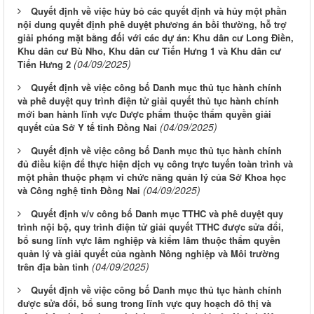
Quyết định về việc hủy bỏ các quyết định và hủy một phần
nội dung quyết định phê duyệt phương án bồi thường, hỗ trợ
giải phóng mặt bằng đối với các dự án: Khu dân cư Long Điền,
Khu dân cư Bù Nho, Khu dân cư Tiến Hưng 1 và Khu dân cư
(04/09/2025)
Tiến Hưng 2
Quyết định về việc công bố Danh mục thủ tục hành chính
và phê duyệt quy trình điện tử giải quyết thủ tục hành chính
mới ban hành lĩnh vực Dược phẩm thuộc thẩm quyền giải
(04/09/2025)
quyết của Sở Y tế tỉnh Đồng Nai
Quyết định về việc công bố Danh mục thủ tục hành chính
đủ điều kiện để thực hiện dịch vụ công trực tuyến toàn trình và
một phần thuộc phạm vi chức năng quản lý của Sở Khoa học
(04/09/2025)
và Công nghệ tỉnh Đồng Nai
Quyết định v/v công bố Danh mục TTHC và phê duyệt quy
trình nội bộ, quy trình điện tử giải quyết TTHC được sửa đổi,
bổ sung lĩnh vực lâm nghiệp và kiểm lâm thuộc thẩm quyền
quản lý và giải quyết của ngành Nông nghiệp và Môi trường
(04/09/2025)
trên địa bàn tỉnh
Quyết định về việc công bố Danh mục thủ tục hành chính
được sửa đổi, bổ sung trong lĩnh vực quy hoạch đô thị và