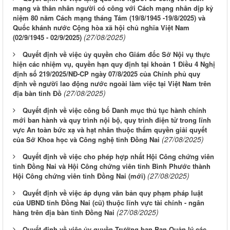
mạng và thân nhân người có công với Cách mạng nhân dịp kỷ
niệm 80 năm Cách mạng tháng Tám (19/8/1945 -19/8/2025) và
Quốc khánh nước Cộng hòa xã hội chủ nghĩa Việt Nam
(27/08/2025)
(02/9/1945 - 02/9/2025)
Quyết định về việc ủy quyền cho Giám đốc Sở Nội vụ thực
hiện các nhiệm vụ, quyền hạn quy định tại khoản 1 Điều 4 Nghị
định số 219/2025/NĐ-CP ngày 07/8/2025 của Chính phủ quy
định về người lao động nước ngoài làm việc tại Việt Nam trên
(27/08/2025)
địa bàn tỉnh Đồ
Quyết định về việc công bố Danh mục thủ tục hành chính
mới ban hành và quy trình nội bộ, quy trình điện tử trong lĩnh
vực An toàn bức xạ và hạt nhân thuộc thẩm quyền giải quyết
(27/08/2025)
của Sở Khoa học và Công nghệ tỉnh Đồng Nai
Quyết định về việc cho phép hợp nhất Hội Công chứng viên
tỉnh Đồng Nai và Hội Công chứng viên tỉnh Bình Phước thành
(27/08/2025)
Hội Công chứng viên tỉnh Đồng Nai (mới)
Quyết định về việc áp dụng văn bản quy phạm pháp luật
của UBND tỉnh Đồng Nai (cũ) thuộc lĩnh vực tài chính - ngân
(27/08/2025)
hàng trên địa bàn tỉnh Đồng Nai
Quyết định về việc ủy quyền Trưởng ban Ban Quản lý các