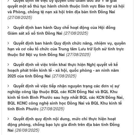
Quyết định về việc ủy quyền cho Giám đốc Sở Y tế giải
quyết một số thủ tục hành chính thuộc lĩnh vực Bảo trợ xã hội
và Phòng, chống tệ nạn xã hội trên địa bàn tỉnh Đồng Nai
(27/08/2025)
Quyết định ban hành Quy chế hoạt động của Hội đồng
(27/08/2025)
Giám sát xổ số tỉnh Đồng Nai
Quyết định ban hành Quy định chức năng, nhiệm vụ, quyền
hạn và cơ cấu tổ chức của Trung tâm Lưu trữ lịch sử tỉnh trực
(27/08/2025)
thuộc Sở Nội vụ tỉnh Đồng Nai
Quyết định về việc triển khai thực hiện Nghị quyết về kế
hoạch phát triển kinh tế - xã hội, quốc phòng - an ninh năm
(27/08/2025)
2025 của tỉnh Đồng Nai
Quyết định về việc tiếp nhận nguyên trạng các đơn vị sự
nghiệp công lập thuộc BQL các KCN Đồng Nai và BQL Khu
kinh tế tỉnh Bình Phước sau hợp nhất BQL các KCN Đồng Nai,
BQL KCNC công nghệ sinh học Đồng Nai và BQL Khu kinh tế
(27/08/2025)
tỉnh Bình Phước
Quyết định quy định nội dung, mức chi thực hiện hoạt
động phòng, chống bạo lực gia đình trên địa bàn tỉnh Đồng
(26/08/2025)
Nai