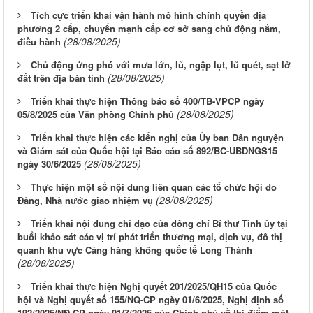
Tích cực triển khai vận hành mô hình chính quyền địa
phương 2 cấp, chuyển mạnh cấp cơ sở sang chủ động nắm,
(28/08/2025)
điều hành
Chủ động ứng phó với mưa lớn, lũ, ngập lụt, lũ quét, sạt lở
(28/08/2025)
đất trên địa bàn tỉnh
Triển khai thực hiện Thông báo số 400/TB-VPCP ngày
(28/08/2025)
05/8/2025 của Văn phòng Chính phủ
Triển khai thực hiện các kiến nghị của Ủy ban Dân nguyện
và Giám sát của Quốc hội tại Báo cáo số 892/BC-UBDNGS15
(28/08/2025)
ngày 30/6/2025
Thực hiện một số nội dung liên quan các tổ chức hội do
(28/08/2025)
Đảng, Nhà nước giao nhiệm vụ
Triển khai nội dung chỉ đạo của đồng chí Bí thư Tỉnh ủy tại
buổi khảo sát các vị trí phát triển thương mại, dịch vụ, đô thị
quanh khu vực Cảng hàng không quốc tế Long Thành
(28/08/2025)
Triển khai thực hiện Nghị quyết 201/2025/QH15 của Quốc
hội và Nghị quyết số 155/NQ-CP ngày 01/6/2025, Nghị định số
192/2025/NĐ-CP ngày 01/7/2025 của Chính phủ về thí điểm một