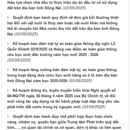
thầu lựa chọn nhà đầu tư thực hiện dự án đầu tư có sử dụng
(03/09/2025)
đất trên địa bàn tỉnh Đồng Nai
Quyết định ban hành quy định về đơn giá bồi thường thiệt
hại đối với vật nuôi là thủy sản hoặc vật nuôi khác mà không
thể di chuyển khi Nhà nước thu hồi đất trên địa bàn tỉnh Đồng
(03/09/2025)
Nai
Kế hoạch bảo đảm trật tự an toàn giao thông dịp nghỉ Lễ
Quốc Khánh 02/9/2025 và tháng cao điểm an toàn giao thông
cho học sinh đến trường năm học mới 2025 - 2026
(03/09/2025)
Kế hoạch tăng cường bảo đảm trật tự, an toàn giao thông
trong hoạt động đưa rước học sinh bằng xe ô tô trên địa bàn
(03/09/2025)
tỉnh Đồng Nai năm học 2025-2026
Kế hoạch thông tin, tuyên truyền triển khai Nghị quyết số
66-NQ/TW ngày 30 tháng 4 năm 2025 của Bộ Chính trị về đổi
mới công tác xây dựng và thi hành pháp luật đáp ứng yêu cầu
(03/09/2025)
phát triển đất nước trong kỷ nguyên mới
Quyết định ban hành Quy chế phối hợp thực hiện chức
năng, nhiệm vụ, quyền hạn giữa Trung tâm Phát triển quỹ đất
tỉnh,…, cơ quan tài chính và cơ quan, đơn vị khác có liên quan