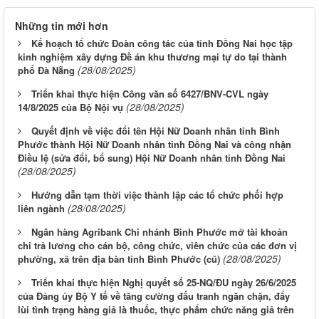
Những tin mới hơn
Kế hoạch tổ chức Đoàn công tác của tỉnh Đồng Nai học tập
kinh nghiệm xây dựng Đề án khu thương mại tự do tại thành
(28/08/2025)
phố Đà Nẵng
Triển khai thực hiện Công văn số 6427/BNV-CVL ngày
(28/08/2025)
14/8/2025 của Bộ Nội vụ
Quyết định về việc đổi tên Hội Nữ Doanh nhân tỉnh Bình
Phước thành Hội Nữ Doanh nhân tỉnh Đồng Nai và công nhận
Điều lệ (sửa đổi, bổ sung) Hội Nữ Doanh nhân tỉnh Đồng Nai
(28/08/2025)
Hướng dẫn tạm thời việc thành lập các tổ chức phối hợp
(28/08/2025)
liên ngành
Ngân hàng Agribank Chi nhánh Bình Phước mở tài khoản
chi trả lương cho cán bộ, công chức, viên chức của các đơn vị
(28/08/2025)
phường, xã trên địa bàn tỉnh Bình Phước (cũ)
Triển khai thực hiện Nghị quyết số 25-NQ/ĐU ngày 26/6/2025
của Đảng ủy Bộ Y tế về tăng cường đấu tranh ngăn chặn, đẩy
lùi tình trạng hàng giả là thuốc, thực phẩm chức năng giả trên