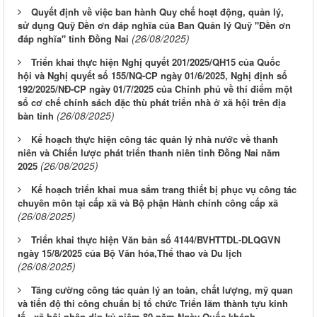
Quyết định về việc ban hành Quy chế hoạt động, quản lý,
sử dụng Quỹ Đền ơn đáp nghĩa của Ban Quản lý Quỹ "Đền ơn
(26/08/2025)
đáp nghĩa" tỉnh Đồng Nai
Triển khai thực hiện Nghị quyết 201/2025/QH15 của Quốc
hội và Nghị quyết số 155/NQ-CP ngày 01/6/2025, Nghị định số
192/2025/NĐ-CP ngày 01/7/2025 của Chính phủ về thí điểm một
số cơ chế chính sách đặc thù phát triển nhà ở xã hội trên địa
(26/08/2025)
bàn tỉnh
Kế hoạch thực hiện công tác quản lý nhà nước về thanh
niên và Chiến lược phát triển thanh niên tỉnh Đồng Nai năm
(26/08/2025)
2025
Kế hoạch triển khai mua sắm trang thiết bị phục vụ công tác
chuyên môn tại cấp xã và Bộ phận Hành chính công cấp xã
(26/08/2025)
Triển khai thực hiện Văn bản số 4144/BVHTTDL-DLQGVN
ngày 15/8/2025 của Bộ Văn hóa,Thể thao và Du lịch
(26/08/2025)
Tăng cường công tác quản lý an toàn, chất lượng, mỹ quan
và tiến độ thi công chuẩn bị tổ chức Triển lãm thành tựu kinh
tế - xã hội nhân dịp kỷ niệm 80 năm Ngày Quốc khánh