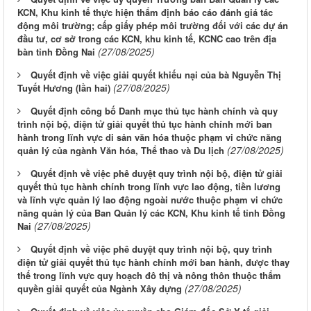
KCN, Khu kinh tế thực hiện thẩm định báo cáo đánh giá tác
động môi trường; cấp giấy phép môi trường đối với các dự án
đầu tư, cơ sở trong các KCN, khu kinh tế, KCNC cao trên địa
(27/08/2025)
bàn tỉnh Đồng Nai
Quyết định về việc giải quyết khiếu nại của bà Nguyễn Thị
(27/08/2025)
Tuyết Hương (lần hai)
Quyết định công bố Danh mục thủ tục hành chính và quy
trình nội bộ, điện tử giải quyết thủ tục hành chính mới ban
hành trong lĩnh vực di sản văn hóa thuộc phạm vi chức năng
(27/08/2025)
quản lý của ngành Văn hóa, Thể thao và Du lịch
Quyết định về việc phê duyệt quy trình nội bộ, điện tử giải
quyết thủ tục hành chính trong lĩnh vực lao động, tiền lương
và lĩnh vực quản lý lao động ngoài nước thuộc phạm vi chức
năng quản lý của Ban Quản lý các KCN, Khu kinh tế tỉnh Đồng
(27/08/2025)
Nai
Quyết định về việc phê duyệt quy trình nội bộ, quy trình
điện tử giải quyết thủ tục hành chính mới ban hành, được thay
thế trong lĩnh vực quy hoạch đô thị và nông thôn thuộc thẩm
(27/08/2025)
quyền giải quyết của Ngành Xây dựng