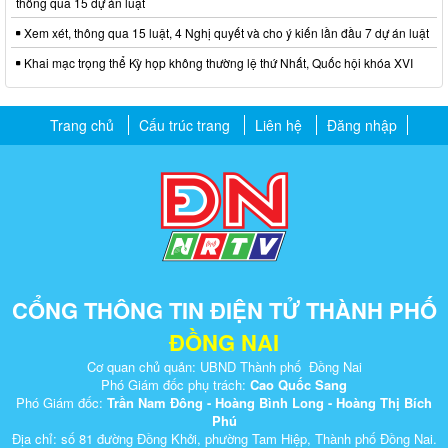
thông qua 15 dự án luật
Xem xét, thông qua 15 luật, 4 Nghị quyết và cho ý kiến lần đầu 7 dự án luật
Khai mạc trọng thể Kỳ họp không thường lệ thứ Nhất, Quốc hội khóa XVI
Trang chủ
Cấu trúc trang
Liên hệ
Đăng nhập
CỔNG THÔNG TIN ĐIỆN TỬ THÀNH PHỐ
ĐỒNG NAI
Cơ quan chủ quản: UBND Thành phố Đồng Nai
Phó Giám đốc phụ trách:
Cao Quốc Sang
Phó Giám đốc:
Trần Nam Đông - Hoàng Bình Long - Hoàng Thị Bích
Phú
Địa chỉ: số 81 đường Đồng Khởi, phường Tam Hiệp, Thành phố Đồng Nai.