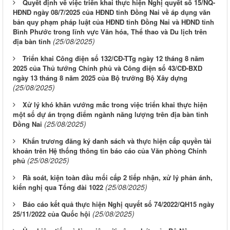
Quyết định về việc triển khai thực hiện Nghị quyết số 15/NQ-
HĐND ngày 08/7/2025 của HĐND tỉnh Đồng Nai về áp dụng văn
bản quy phạm pháp luật của HĐND tỉnh Đồng Nai và HĐND tỉnh
Bình Phước trong lĩnh vực Văn hóa, Thể thao và Du lịch trên
(25/08/2025)
địa bàn tỉnh
Triển khai Công điện số 132/CĐ-TTg ngày 12 tháng 8 năm
2025 của Thủ tướng Chính phủ và Công điện số 43/CĐ-BXD
ngày 13 tháng 8 năm 2025 của Bộ trưởng Bộ Xây dựng
(25/08/2025)
Xử lý khó khăn vướng mắc trong việc triển khai thực hiện
một số dự án trọng điểm ngành năng lượng trên địa bàn tỉnh
(25/08/2025)
Đồng Nai
Khẩn trương đăng ký danh sách và thực hiện cấp quyền tài
khoản trên Hệ thống thông tin báo cáo của Văn phòng Chính
(25/08/2025)
phủ
Rà soát, kiện toàn đầu mối cấp 2 tiếp nhận, xử lý phản ánh,
(25/08/2025)
kiến nghị qua Tổng đài 1022
Báo cáo kết quả thực hiện Nghị quyết số 74/2022/QH15 ngày
(25/08/2025)
25/11/2022 của Quốc hội