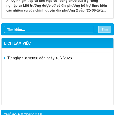
Ủy nhiệm tiếp và làm việc với công chức của Bộ Nông
nghiệp và Môi trường được cử về địa phương hỗ trợ thực hiện
(25/08/2025)
các nhiệm vụ của chính quyền địa phương 2 cấp
Từ ngày 10/8/2026 đến ngày 16/8/2026
Từ ngày 03/8/2026 đến ngày 09/8/2026
Tìm
Từ ngày 27/7/2026 đến ngày 02/8/2026
LỊCH LÀM VIỆC
Từ ngày 20/7/2026 đến ngày 26/7/2026
Từ ngày 13/7/2026 đến ngày 18/7/2026
THỐNG KÊ TRUY CẬP