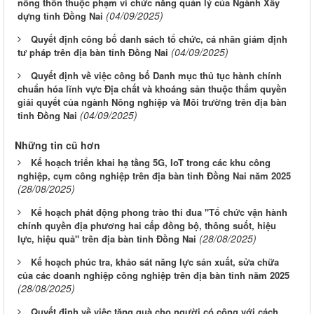
nông thôn thuộc phạm vi chức năng quản lý của Ngành Xây
(04/09/2025)
dựng tỉnh Đồng Nai
Quyết định công bố danh sách tổ chức, cá nhân giám định
(04/09/2025)
tư pháp trên địa bàn tỉnh Đồng Nai
Quyết định về việc công bố Danh mục thủ tục hành chính
chuẩn hóa lĩnh vực Địa chất và khoáng sản thuộc thẩm quyền
giải quyết của ngành Nông nghiệp và Môi trường trên địa bàn
(04/09/2025)
tỉnh Đồng Nai
Những tin cũ hơn
Kế hoạch triển khai hạ tầng 5G, IoT trong các khu công
nghiệp, cụm công nghiệp trên địa bàn tỉnh Đồng Nai năm 2025
(28/08/2025)
Kế hoạch phát động phong trào thi đua "Tổ chức vận hành
chính quyền địa phương hai cấp đồng bộ, thông suốt, hiệu
(28/08/2025)
lực, hiệu quả" trên địa bàn tỉnh Đồng Nai
Kế hoạch phúc tra, khảo sát năng lực sản xuất, sửa chữa
của các doanh nghiệp công nghiệp trên địa bàn tỉnh năm 2025
(28/08/2025)
Quyết định về việc tặng quà cho người có công với cách