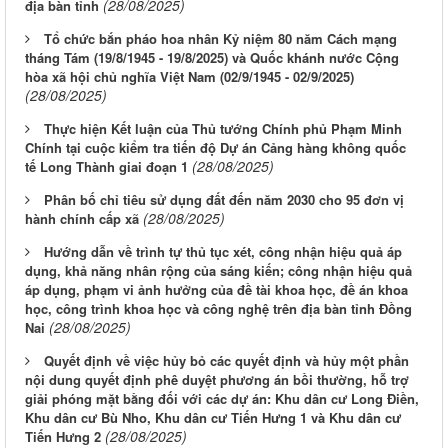
(28/08/2025)
địa bàn tỉnh
Tổ chức bắn pháo hoa nhân Kỷ niệm 80 năm Cách mạng
tháng Tám (19/8/1945 - 19/8/2025) và Quốc khánh nước Cộng
hòa xã hội chủ nghĩa Việt Nam (02/9/1945 - 02/9/2025)
(28/08/2025)
Thực hiện Kết luận của Thủ tướng Chính phủ Phạm Minh
Chính tại cuộc kiểm tra tiến độ Dự án Cảng hàng không quốc
(28/08/2025)
tế Long Thành giai đoạn 1
Phân bố chỉ tiêu sử dụng đất đến năm 2030 cho 95 đơn vị
(28/08/2025)
hành chính cấp xã
Hướng dẫn về trình tự thủ tục xét, công nhận hiệu quả áp
dụng, khả năng nhân rộng của sáng kiến; công nhận hiệu quả
áp dụng, phạm vi ảnh hưởng của đề tài khoa học, đề án khoa
học, công trình khoa học và công nghệ trên địa bàn tỉnh Đồng
(28/08/2025)
Nai
Quyết định về việc hủy bỏ các quyết định và hủy một phần
nội dung quyết định phê duyệt phương án bồi thường, hỗ trợ
giải phóng mặt bằng đối với các dự án: Khu dân cư Long Điền,
Khu dân cư Bù Nho, Khu dân cư Tiến Hưng 1 và Khu dân cư
(28/08/2025)
Tiến Hưng 2