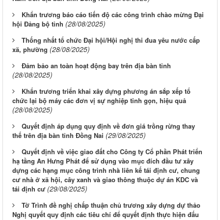
Khẩn trương báo cáo tiến độ các công trình chào mừng Đại
(28/08/2025)
hội Đảng bộ tỉnh
Thống nhất tổ chức Đại hội/Hội nghị thi đua yêu nước cấp
(28/08/2025)
xã, phường
Đảm bảo an toàn hoạt động bay trên địa bàn tỉnh
(28/08/2025)
Khẩn trương triển khai xây dựng phương án sắp xếp tổ
chức lại bộ máy các đơn vị sự nghiệp tinh gọn, hiệu quả
(28/08/2025)
Quyết định áp dụng quy định về đơn giá trồng rừng thay
(29/08/2025)
thế trên địa bàn tỉnh Đồng Nai
Quyết định về việc giao đất cho Công ty Cổ phần Phát triển
hạ tầng An Hưng Phát để sử dụng vào mục đích đầu tư xây
dựng các hạng mục công trình nhà liên kế tái định cư, chung
cư nhà ở xã hội, cây xanh và giao thông thuộc dự án KDC và
(29/08/2025)
tái định cư
Tờ Trình đề nghị chấp thuận chủ trương xây dựng dự thảo
Nghị quyết quy định các tiêu chí để quyết định thực hiện đấu