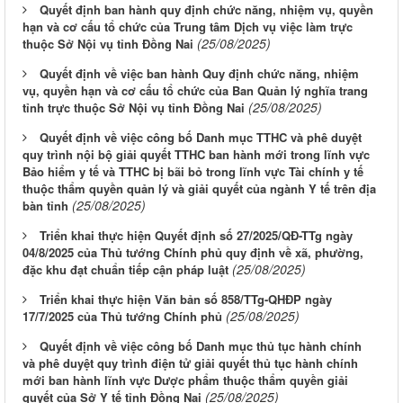
Quyết định ban hành quy định chức năng, nhiệm vụ, quyền
hạn và cơ cấu tổ chức của Trung tâm Dịch vụ việc làm trực
(25/08/2025)
thuộc Sở Nội vụ tỉnh Đồng Nai
Quyết định về việc ban hành Quy định chức năng, nhiệm
vụ, quyền hạn và cơ cấu tổ chức của Ban Quản lý nghĩa trang
(25/08/2025)
tỉnh trực thuộc Sở Nội vụ tỉnh Đồng Nai
Quyết định về việc công bố Danh mục TTHC và phê duyệt
quy trình nội bộ giải quyết TTHC ban hành mới trong lĩnh vực
Bảo hiểm y tế và TTHC bị bãi bỏ trong lĩnh vực Tài chính y tế
thuộc thẩm quyền quản lý và giải quyết của ngành Y tế trên địa
(25/08/2025)
bàn tỉnh
Triển khai thực hiện Quyết định số 27/2025/QĐ-TTg ngày
04/8/2025 của Thủ tướng Chính phủ quy định về xã, phường,
(25/08/2025)
đặc khu đạt chuẩn tiếp cận pháp luật
Triển khai thực hiện Văn bản số 858/TTg-QHĐP ngày
(25/08/2025)
17/7/2025 của Thủ tướng Chính phủ
Quyết định về việc công bố Danh mục thủ tục hành chính
và phê duyệt quy trình điện tử giải quyết thủ tục hành chính
mới ban hành lĩnh vực Dược phẩm thuộc thẩm quyền giải
(25/08/2025)
quyết của Sở Y tế tỉnh Đồng Nai