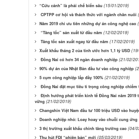
(15/01/2019)
​“Cứu cánh” là phải chế biến sâu
CPTPP cơ hội và thách thức với ngành chăn nuôi
​Năm 2019 chỉ ưu tiên những dự án công nghệ cao
(12/02/2019)
“Tăng tốc” sản xuất từ đầu năm
(17/02/2019)
Tăng tốc sản xuất ngay từ đầu năm
(19
​Xuất khẩu tháng 2 của tỉnh ước hơn 1,1 tỷ USD
(21/02/20
Đồng Nai có hơn 34 ngàn doanh nghiệp
(
​90% dự án của Nhật Bản đầu tư vào công nghiệp
(21/02/2019)
​5 cụm công nghiệp lấp đầy 100%
Đồng Nai đặt mục tiêu tỉ trọng công nghiệp chiếm
Định hướng phát triển kinh tế Đồng Nai năm 2019 t
(21/02/2019)
vững
​Changshin Việt Nam đầu tư 100 triệu USD vào huy
​Doanh nghiệp nhỏ: Loay hoay vào chuỗi cung ứng
(04/0
​3 thị trường xuất khẩu chính tăng trưởng cao
(05/03/2019)
​Thu hút FDI “phiên bản” mới