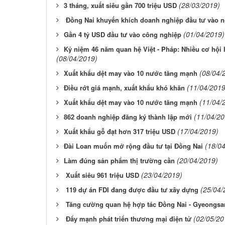
(28/03/2019)
​3 tháng, xuất siêu gần 700 triệu USD
Đồng Nai khuyến khích doanh nghiệp đầu tư vào 
(01/04/2019)
​Gần 4 tỷ USD đầu tư vào công nghiệp
​Kỷ niệm 46 năm quan hệ Việt - Pháp: Nhiều cơ hội
(08/04/2019)
(08/04/
​Xuất khẩu dệt may vào 10 nước tăng mạnh
(11/04/2019
​Điều rớt giá mạnh, xuất khẩu khó khăn
(11/04/
​Xuất khẩu dệt may vào 10 nước tăng mạnh
(11/04/20
​862 doanh nghiệp đăng ký thành lập mới
(17/04/2019)
​Xuất khẩu gỗ đạt hơn 317 triệu USD
(18/0
​Đài Loan muốn mở rộng đầu tư tại Đồng Nai
(20/04/2019)
​Làm đúng sản phẩm thị trường cần
(23/04/2019)
Xuất siêu 961 triệu USD
(25/04/
119 dự án FDI đang được đầu tư xây dựng
Tăng cường quan hệ hợp tác Đồng Nai - Gyeongs
(02/05/20
Đẩy mạnh phát triển thương mại điện tử