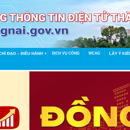
CHỈ ĐẠO – ĐIỀU HÀNH
DỊCH VỤ CÔNG
WCAG
LẤY Ý KIẾ
▼