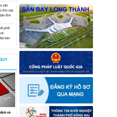
ác văn
 lĩnh vực
dân tỉnh
hế phối
 và
địa bàn
 QUY
định về