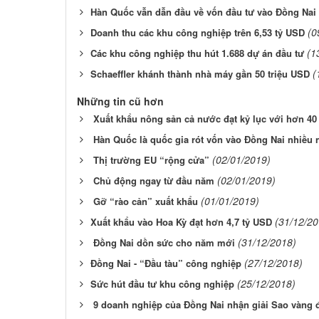
​Hàn Quốc vẫn dẫn đầu về vốn đầu tư vào Đồng Nai
(0
​Doanh thu các khu công nghiệp trên 6,53 tỷ USD
(1
​Các khu công nghiệp thu hút 1.688 dự án đầu tư
(
​Schaeffler khánh thành nhà máy gần 50 triệu USD
Những tin cũ hơn
Xuất khẩu nông sản cả nước đạt kỷ lục với hơn 40
Hàn Quốc là quốc gia rót vốn vào Đồng Nai nhiều 
(02/01/2019)
Thị trường EU “rộng cửa”
(02/01/2019)
Chủ động ngay từ đầu năm
(01/01/2019)
Gỡ “rào cản” xuất khẩu
(31/12/20
​Xuất khẩu vào Hoa Kỳ đạt hơn 4,7 tỷ USD
(31/12/2018)
Đồng Nai dồn sức cho năm mới
(27/12/2018)
​Đồng Nai - “Đầu tàu” công nghiệp
(25/12/2018)
​Sức hút đầu tư khu công nghiệp
9 doanh nghiệp của Đồng Nai nhận giải Sao vàng đ