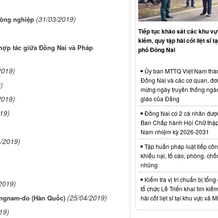
(31/03/2019)
nông nghiệp
Tiếp tục khảo sát các khu vự
kiếm, quy tập hài cốt liệt sĩ t
 hợp tác giữa Đồng Nai và Pháp
phố Đồng Nai
2019)
Ủy ban MTTQ Việt Nam thà
Đồng Nai và các cơ quan, đơ
)
mừng ngày truyền thống ngà
2019)
giáo của Đảng
19)
Đồng Nai có 2 cá nhân đượ
Ban Chấp hành Hội Chữ thập
Nam nhiệm kỳ 2026-2031
4/2019)
Tập huấn pháp luật tiếp côn
khiếu nại, tố cáo, phòng, ch
nhũng
Kiểm tra vị trí chuẩn bị tổng
2019)
tổ chức Lễ Triển khai tìm kiếm
(25/04/2019)
angnam-do (Hàn Quốc)
hài cốt liệt sĩ tại khu vực xã 
19)