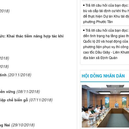
Trả lời câu hỏi của bạn đọc:
2018)
bù và cấp tái định cư khi thu 
để thực hiện Dự án Khu tái đị
phường Phước Tân
Trả lời câu hỏi của bạn đọc:
đến tình trạng hạ tầng giao t
c: Khai thác tiềm năng hợp tác khi
Quốc lộ 20 và hoạt động của
phương tiện phục vụ thi công
cao tốc Dầu Giây - Liên Khươ
địa bàn xã Định Quán
2018)
2018)
(20/11/2018)
tỉnh
HỘI ĐỒNG NHÂN DÂN
(08/11/2018)
 bền vững
(07/11/2018)
iệp chế biến gỗ
(29/10/2018)
ng Nai