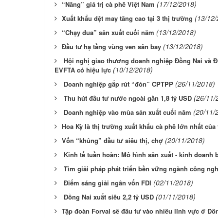
(17/12/2018)
​“Nâng” giá trị cà phê Việt Nam
(13/12/
​Xuất khẩu dệt may tăng cao tại 3 thị trường
(13/12/2018)
​​“Chạy đua” sản xuất cuối năm
(13/12/2018)
​Đầu tư hạ tầng vùng ven sân bay
Hội nghị giao thương doanh nghiệp Đồng Nai và Đứ
(10/12/2018)
EVFTA có hiệu lực
(26/11/2018)
Doanh nghiệp gấp rút “đón” CPTPP
(26/11/
Thu hút đầu tư nước ngoài gần 1,8 tỷ USD
(20/11/
Doanh nghiệp vào mùa sản xuất cuối năm
​Hoa Kỳ là thị trường xuất khẩu cà phê lớn nhất của 
(20/11/2018)
​Vốn “khủng” đầu tư siêu thị, chợ
Kinh tế tuần hoàn: Mô hình sản xuất - kinh doanh
Tìm giải pháp phát triển bền vững ngành công ngh
(02/11/2018)
Điểm sáng giải ngân vốn FDI
(01/11/2018)
Đồng Nai xuất siêu 2,2 tỷ USD
​Tập đoàn Forval sẽ đầu tư vào nhiều lĩnh vực ở Đồ