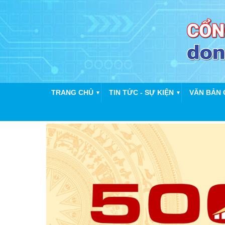
TRANG CHỦ
TIN TỨC - SỰ KIỆN
VĂN BẢN 
▼
▼