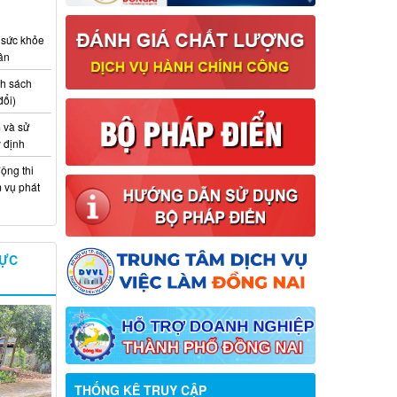
 sức khỏe
ân
nh sách
đổi)
 và sử
y định
ộng thi
m vụ phát
VỰC
Thông báo về việc tuyển dụng viên
chức năm 2026
THỐNG KÊ TRUY CẬP