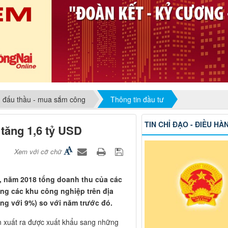
, đấu thầu - mua sắm công
Thông tin đầu tư
TIN CHỈ ĐẠO - ĐIỀU HÀ
 tăng 1,6 tỷ USD
Xem với cỡ chữ
, năm 2018 tổng doanh thu của các
ng các khu công nghiệp trên địa
ơng với 9%) so với năm trước đó.
 xuất ra được xuất khẩu sang những