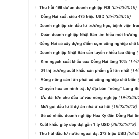
(05/03/2019)
​Thu hồi 499 dự án doanh nghiệp FDI
(05/03/2019)
Đồng Nai xuất siêu 475 triệu USD
​Doanh nghiệp xin đầu tư trường học, bệnh viện tr
Đoàn doanh nghiệp Nhật Bản tìm hiểu môi trường 
​Đồng Nai sẽ xây dựng điểm cụm công nghiệp chế 
(
​Doanh nghiệp Nhật Bản cần tuyển nhiều lao động
(14/
Kim ngạch xuất khẩu của Đồng Nai tăng 10%
(14
0​4 thị trường xuất khẩu sản phẩm gỗ lớn nhất
Vùng nông sản lớn phải có công nghiệp chế biến
​Chuyển hóa an ninh trật tự địa bàn “nóng” Long B
(19/03/20
Ưu đãi lớn cho đầu tư vào nông nghiệp
(19/03/2019)
Mời gọi đầu tư 8 dự án nhà ở xã hội
Sẽ có nhiều doanh nghiệp Hoa Kỳ đến Đồng Nai tì
(26/03/2019)
​Xuất khẩu giày dép đạt gần 1 tỷ USD
(28/0
​Thu hút đầu tư nước ngoài đạt 373 triệu USD