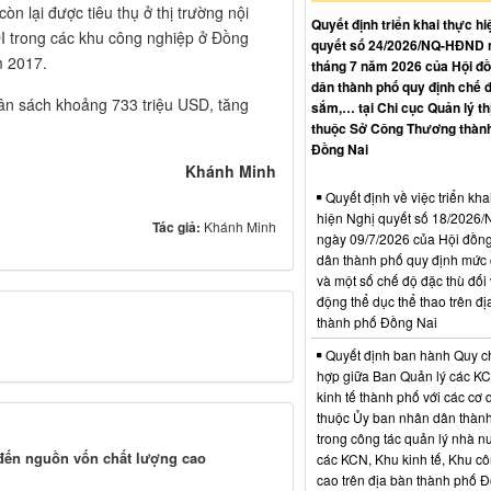
òn lại được tiêu thụ ở thị trường nội
Quyết định triển khai thực hi
I trong các khu công nghiệp ở Đồng
quyết số 24/2026/NQ-HĐND 
m 2017.
tháng 7 năm 2026 của Hội đ
dân thành phố quy định chế 
ân sách khoảng 733 triệu USD, tăng
sắm,… tại Chi cục Quản lý th
thuộc Sở Công Thương thàn
Đồng Nai
Khánh Minh
Quyết định về việc triển kha
hiện Nghị quyết số 18/202
Tác giả:
Khánh Minh
ngày 09/7/2026 của Hội đồn
dân thành phố quy định mức c
và một số chế độ đặc thù đối 
động thể dục thể thao trên đị
thành phố Đồng Nai
Quyết định ban hành Quy c
hợp giữa Ban Quản lý các K
kinh tế thành phố với các cơ
thuộc Ủy ban nhân dân thàn
trong công tác quản lý nhà nư
đến nguồn vốn chất lượng cao
các KCN, Khu kinh tế, Khu c
cao trên địa bàn thành phố 