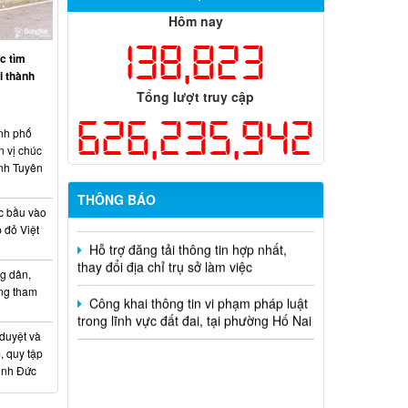
Thông báo tuyển chọn tổ chức và cá
Hôm nay
nhân chủ trì thực hiện nhiệm vụ khoa
138,823
học và công nghệ cấp thành phố sử
c tìm
dụng ngân sách nhà nước đặt hàng thực
ại thành
hiện năm 2026 (đợt 1) lần 3
Tổng lượt truy cập
Kế hoạch Thông tin, tuyên truyền triển
626,235,942
khai Kế hoạch Khám sức khỏe định kỳ
nh phố
hoặc khám sàng lọc miễn phí ít nhất mỗi
n vị chúc
năm một lần cho người dân trên địa bàn
nh Tuyên
thành phố Đồng Nai
THÔNG BÁO
c bầu vào
Hỗ trợ đăng tải thông tin hợp nhất,
 đỏ Việt
thay đổi địa chỉ trụ sở làm việc
g dân,
Công khai thông tin vi phạm pháp luật
ống tham
trong lĩnh vực đất đai, tại phường Hố Nai
 duyệt và
, quy tập
Minh Đức