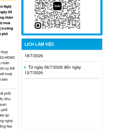
ện Nghị
Từ ngày 27/7/2026 đến ngày
ngày 09
02/8/2026
ồng nhân
độ mua
Từ ngày 20/7/2026 đến ngày
ị trường
26/7/2026
h phố
Từ ngày 13/7/2026 đến ngày
LỊCH LÀM VIỆC
18/7/2026
i thực
6/NQ-HĐND
Từ ngày 06/7/2026 đến ngày
g nhân
12/7/2026
hi cụ thể
với hoạt
a bàn
hế phối
CN, Khu
 quan
h phố
ớc tại
ông nghệ
Đồng Nai