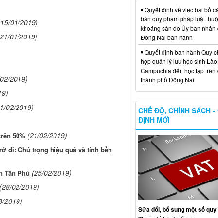
Quyết định về việc bãi bỏ c
bản quy phạm pháp luật thuộc
(15/01/2019)
khoáng sản do Ủy ban nhân 
(21/01/2019)
Đồng Nai ban hành
Quyết định ban hành Quy c
hợp quản lý lưu học sinh Lào
Campuchia đến học tập trên 
/02/2019)
thành phố Đồng Nai
19)
21/02/2019)
CHẾ ĐỘ, CHÍNH SÁCH -
ĐỊNH MỚI
(21/02/2019)
 trên 50%
rở đi: Chú trọng hiệu quả và tính bền
(25/02/2019)
ện Tân Phú
(28/02/2019)
3/2019)
Sửa đổi, bổ sung một số quy 