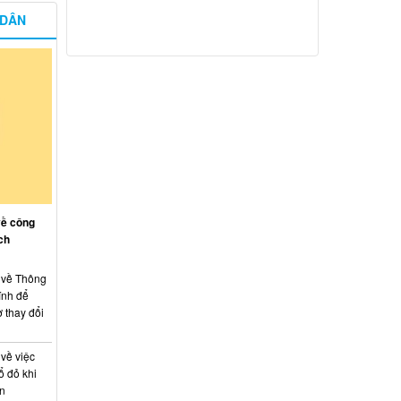
 DÂN
về công
ch
: về Thông
ính để
 thay đổi
 về việc
ổ đỏ khi
án