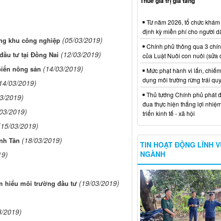
Thuế giá trị gia tăng
Từ năm 2026, tổ chức khám
định kỳ miễn phí cho người d
(05/03/2019)
ong khu công nghiệp
Chính phủ thông qua 3 chí
(12/03/2019)
đầu tư tại Đồng Nai
của Luật Nuôi con nuôi (sửa 
(14/03/2019)
biến nông sản
Mức phạt hành vi lấn, chiếm
dụng môi trường rừng trái qu
14/03/2019)
Thủ tướng Chính phủ phát đ
03/2019)
đua thực hiện thắng lợi nhiệ
/03/2019)
triển kinh tế - xã hội
(15/03/2019)
(18/03/2019)
ình Tân
TIN HOẠT ĐỘNG LĨNH 
NGÀNH
19)
(19/03/2019)
m hiểu môi trường đầu tư
3/2019)