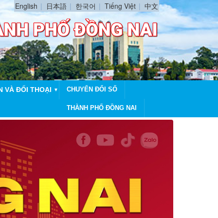
English
日本語
한국어
Tiếng Việt
中文
N VÀ ĐỐI THOẠI
CHUYỂN ĐỔI SỐ
▼
THÀNH PHỐ ĐỒNG NAI