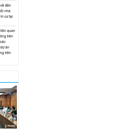
 về đền
hồi nhà
nh cư tại
 liên quan
hông trên
 các
 dự án
ng trên