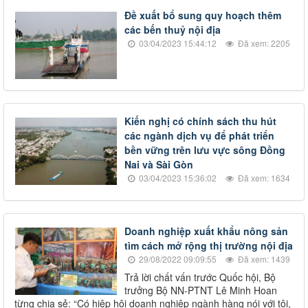
Đề xuất bổ sung quy hoạch thêm
các bến thuỷ nội địa
03/04/2023 15:44:12
Đã xem: 2205
Kiến nghị có chính sách thu hút
các ngành dịch vụ để phát triển
bền vững trên lưu vực sông Đồng
Nai và Sài Gòn
03/04/2023 15:36:02
Đã xem: 1634
Doanh nghiệp xuất khẩu nông sản
tìm cách mở rộng thị trường nội địa
29/08/2022 09:09:55
Đã xem: 1439
Trả lời chất vấn trước Quốc hội, Bộ
trưởng Bộ NN-PTNT Lê Minh Hoan
từng chia sẻ: “Có hiệp hội doanh nghiệp ngành hàng nói với tôi,