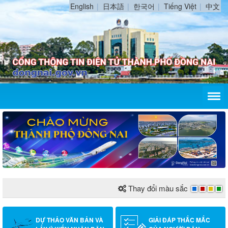
English
日本語
한국어
Tiếng Việt
中文
Thay đổi màu sắc
DỰ THẢO VĂN BẢN VÀ
GIẢI ĐÁP THẮC MẮC