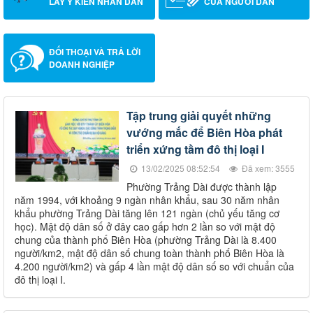
LẤY Ý KIẾN NHÂN DÂN
CỦA NGƯỜI DÂN
ĐỐI THOẠI VÀ TRẢ LỜI
DOANH NGHIỆP
Tập trung giải quyết những
vướng mắc để Biên Hòa phát
triển xứng tầm đô thị loại I
13/02/2025 08:52:54
Đã xem: 3555
Phường Trảng Dài được thành lập
năm 1994, với khoảng 9 ngàn nhân khẩu, sau 30 năm nhân
khẩu phường Trảng Dài tăng lên 121 ngàn (chủ yếu tăng cơ
học). Mật độ dân số ở đây cao gấp hơn 2 lần so với mật độ
chung của thành phố Biên Hòa (phường Trảng Dài là 8.400
người/km2, mật độ dân số chung toàn thành phố Biên Hòa là
4.200 người/km2) và gấp 4 lần mật độ dân số so với chuẩn của
đô thị loại I.