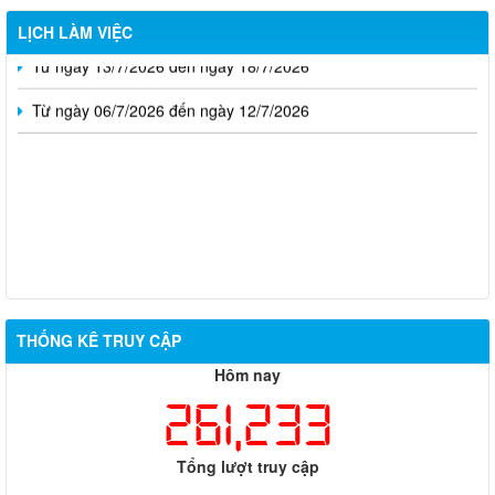
Từ ngày 20/7/2026 đến ngày 26/7/2026
LỊCH LÀM VIỆC
Từ ngày 13/7/2026 đến ngày 18/7/2026
Từ ngày 06/7/2026 đến ngày 12/7/2026
THỐNG KÊ TRUY CẬP
Hôm nay
Thông báo về việc tuyển dụng viên chức năm 2026
261,233
Thông báo tuyển chọn tổ chức và cá nhân chủ trì thực hiện
nhiệm vụ khoa học và công nghệ cấp thành phố sử dụng ngân
Tổng lượt truy cập
sách nhà nước đặt hàng thực hiện năm 2026 (đợt 1) lần 3