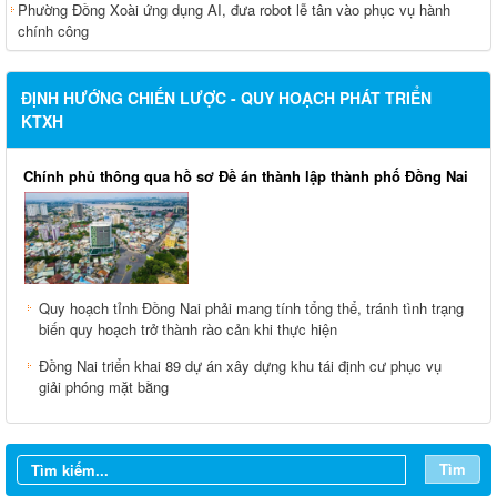
Phường Đồng Xoài ứng dụng AI, đưa robot lễ tân vào phục vụ hành
chính công
ĐỊNH HƯỚNG CHIẾN LƯỢC - QUY HOẠCH PHÁT TRIỂN
KTXH
Chính phủ thông qua hồ sơ Đề án thành lập thành phố Đồng Nai
Quy hoạch tỉnh Đồng Nai phải mang tính tổng thể, tránh tình trạng
biến quy hoạch trở thành rào cản khi thực hiện
Đồng Nai triển khai 89 dự án xây dựng khu tái định cư phục vụ
giải phóng mặt bằng
Từ ngày 03/8/2026 đến ngày 09/8/2026
Tìm
Từ ngày 27/7/2026 đến ngày 02/8/2026