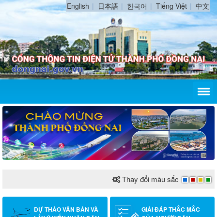
English
日本語
한국어
Tiếng Việt
中文
Thay đổi màu sắc
DỰ THẢO VĂN BẢN VÀ
GIẢI ĐÁP THẮC MẮC