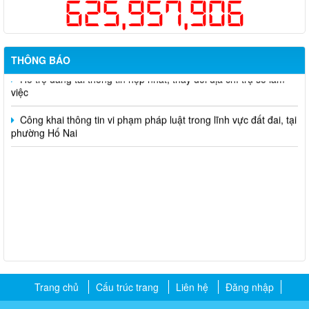
625,957,906
Kế hoạch Thông tin, tuyên truyền triển khai Kế hoạch Khám
sức khỏe định kỳ hoặc khám sàng lọc miễn phí ít nhất mỗi năm
một lần cho người dân trên địa bàn thành phố Đồng Nai
THÔNG BÁO
Hỗ trợ đăng tải thông tin hợp nhất, thay đổi địa chỉ trụ sở làm
việc
Công khai thông tin vi phạm pháp luật trong lĩnh vực đất đai, tại
phường Hố Nai
Trang chủ
Cấu trúc trang
Liên hệ
Đăng nhập