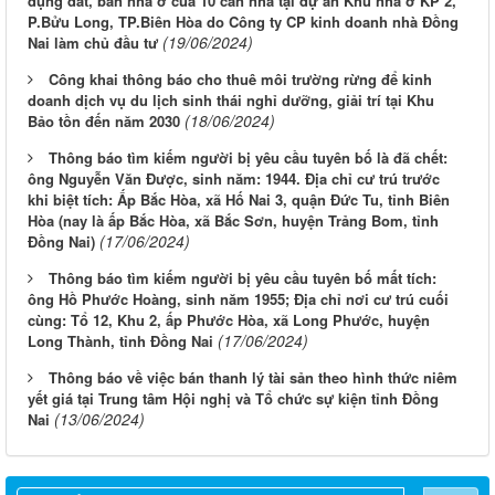
dụng đất, bán nhà ở của 10 căn nhà tại dự án Khu nhà ở KP 2,
P.Bửu Long, TP.Biên Hòa do Công ty CP kinh doanh nhà Đồng
(19/06/2024)
Nai làm chủ đầu tư
Công khai thông báo cho thuê môi trường rừng để kinh
doanh dịch vụ du lịch sinh thái nghỉ dưỡng, giải trí tại Khu
(18/06/2024)
Bảo tồn đến năm 2030
Thông báo tìm kiếm người bị yêu cầu tuyên bố là đã chết:
ông Nguyễn Văn Được, sinh năm: 1944. Địa chỉ cư trú trước
khi biệt tích: Ấp Bắc Hòa, xã Hố Nai 3, quận Đức Tu, tỉnh Biên
Hòa (nay là ấp Bắc Hòa, xã Bắc Sơn, huyện Trảng Bom, tỉnh
(17/06/2024)
Đồng Nai)
Thông báo tìm kiếm người bị yêu cầu tuyên bố mất tích:
ông Hồ Phước Hoàng, sinh năm 1955; Địa chỉ nơi cư trú cuối
cùng: Tổ 12, Khu 2, ấp Phước Hòa, xã Long Phước, huyện
(17/06/2024)
Long Thành, tỉnh Đồng Nai
Thông báo về việc bán thanh lý tài sản theo hình thức niêm
yết giá tại Trung tâm Hội nghị và Tổ chức sự kiện tỉnh Đồng
(13/06/2024)
Nai
Từ ngày 03/8/2026 đến ngày 09/8/2026
Từ ngày 27/7/2026 đến ngày 02/8/2026