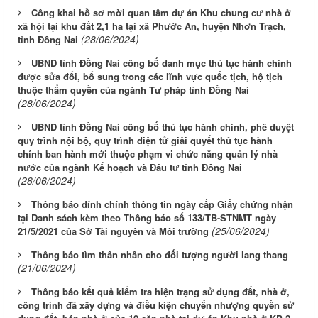
Công khai hồ sơ mời quan tâm dự án Khu chung cư nhà ở
xã hội tại khu đất 2,1 ha tại xã Phước An, huyện Nhơn Trạch,
(28/06/2024)
tỉnh Đồng Nai
UBND tỉnh Đồng Nai công bố danh mục thủ tục hành chính
được sửa đổi, bổ sung trong các lĩnh vực quốc tịch, hộ tịch
thuộc thẩm quyền của ngành Tư pháp tỉnh Đồng Nai
(28/06/2024)
UBND tỉnh Đồng Nai công bố thủ tục hành chính, phê duyệt
quy trình nội bộ, quy trình điện tử giải quyết thủ tục hành
chính ban hành mới thuộc phạm vi chức năng quản lý nhà
nước của ngành Kế hoạch và Đầu tư tỉnh Đồng Nai
(28/06/2024)
Thông báo đính chính thông tin ngày cấp Giấy chứng nhận
tại Danh sách kèm theo Thông báo số 133/TB-STNMT ngày
(25/06/2024)
21/5/2021 của Sở Tài nguyên và Môi trường
Thông báo tìm thân nhân cho đối tượng người lang thang
(21/06/2024)
Thông báo kết quả kiểm tra hiện trạng sử dụng đất, nhà ở,
công trình đã xây dựng và điều kiện chuyển nhượng quyền sử