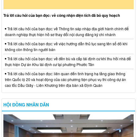
Trả lời câu hỏi của bạn đọc: về công nhận diện tích đã bỏ quy hoạch
Trả lời câu hỏi của bạn đọc: về Thông tin sáp nhập địa giới hành chính để
doanh nghiệp thực hiện hồ sơ thay đổi nội dung đăng ký chi nhánh
Trả lời câu hỏi của bạn đọc: về việc hướng dẫn thủ tục sang tên sổ đỏ khi
không còn thông tin người bán
Trả lời câu hỏi của bạn đọc: về đền bù và cấp tái định cư khi thu hồi nhà để
thực hiện Dự án Khu tái định cư tại phường Phước Tân
Trả lời câu hỏi của bạn đọc: liên quan đến tình trạng hạ tầng giao thông
trên Quốc lộ 20 và hoạt động của các phương tiện phục vụ thi công dự án
cao tốc Dầu Giây - Liên Khương trên địa bàn xã Định Quán
HỘI ĐỒNG NHÂN DÂN