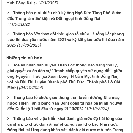
(11/03/2025)
tỉnh Đồng Nai
Thông báo giới thiệu chữ ký ông Ngô Đức Tùng Phó Giám
đốc Trung tâm Sự kiện và Đối ngoại tỉnh Đồng Nai
(11/03/2025)
Thông báo V/v thay đổi thời gian tổ chức Lễ tổng kết phong
trào thi đua yêu nước năm 2024 và ký kết giao ước thi đua năm
(17/03/2025)
2025
Những tin cũ hơn
Tòa án nhân dân huyện Xuân Lộc thông báo đang thụ lý,
giải quyết vụ án dân sự “Tranh chấp quyền sử dụng đất” giữa
ông Nguyễn Thức (xã Xuân Đông, H Cẩm Mỹ, tỉnh Đồng Nai)
với bà Bùi Thị Huyền (thành phố Thủ Đức, Thành phố Hồ Chí
(24/10/2024)
Minh)
Thông báo tổ chức giao thông trên tuyến đường Nhà máy
nước Thiện Tân (Hoàng Văn Bổn) đoạn từ ngã ba Minh Nguyệt
(12/10/2024)
đến Quốc lộ 1 bắt đầu từ ngày 21/10/2024
Thông báo về việc triển khai đánh giá mức độ hài lòng của
cá nhân, tổ chức đối với sự phục vụ của Kho bạc Nhà nước
Đồng Nai tại Ứng dụng khảo sát, đánh giá được mở trên Trang