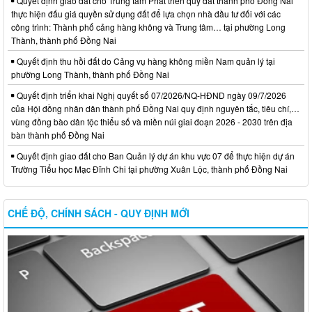
Quyết định giao đất cho Trung tâm Phát triển quỹ đất thành phố Đồng Nai
thực hiện đấu giá quyền sử dụng đất để lựa chọn nhà đầu tư đối với các
công trình: Thành phố cảng hàng không và Trung tâm… tại phường Long
Thành, thành phố Đồng Nai
Quyết định thu hồi đất do Cảng vụ hàng không miền Nam quản lý tại
phường Long Thành, thành phố Đồng Nai
Quyết định triển khai Nghị quyết số 07/2026/NQ-HĐND ngày 09/7/2026
của Hội đồng nhân dân thành phố Đồng Nai quy định nguyên tắc, tiêu chí,…
vùng đồng bào dân tộc thiểu số và miền núi giai đoạn 2026 - 2030 trên địa
bàn thành phố Đồng Nai
Quyết định giao đất cho Ban Quản lý dự án khu vực 07 để thực hiện dự án
Trường Tiểu học Mạc Đĩnh Chi tại phường Xuân Lộc, thành phố Đồng Nai
CHẾ ĐỘ, CHÍNH SÁCH - QUY ĐỊNH MỚI