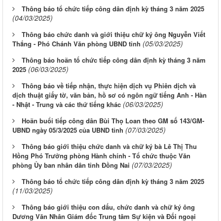
Thông báo tổ chức tiếp công dân định kỳ tháng 3 năm 2025
(04/03/2025)
Thông báo chức danh và giới thiệu chữ ký ông Nguyễn Viết
(05/03/2025)
Thắng - Phó Chánh Văn phòng UBND tỉnh
Thông báo hoãn tổ chức tiếp công dân định kỳ tháng 3 năm
(06/03/2025)
2025
Thông báo về tiếp nhận, thực hiện dịch vụ Phiên dịch và
dịch thuật giấy tờ, văn bản, hồ sơ có ngôn ngữ tiếng Anh - Hàn
(06/03/2025)
- Nhật - Trung và các thứ tiếng khác
Hoãn buổi tiếp công dân Bùi Thọ Loan theo GM số 143/GM-
(07/03/2025)
UBND ngày 05/3/2025 của UBND tỉnh
Thông báo giới thiệu chức danh và chữ ký bà Lê Thị Thu
Hồng Phó Trưởng phòng Hành chính - Tổ chức thuộc Văn
(07/03/2025)
phòng Ủy ban nhân dân tỉnh Đồng Nai
Thông báo tổ chức tiếp công dân định kỳ tháng 3 năm 2025
(11/03/2025)
Thông báo giới thiệu con dấu, chức danh và chữ ký ông
Dương Văn Nhân Giám đốc Trung tâm Sự kiện và Đối ngoại