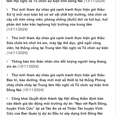
(13/11/2024)
tâm Hội nghị và Tổ chức sự kiện tỉnh Đồng Nai
Thư mời tham dự chào giá cạnh tranh thực hiện gói thầu:
Xử lý mối mọt toàn bộ cơ sở vật chất hội trường, nhà chòi và
cây cối trên công viên; phòng chống (đuổi) dơi và hút bụi, hút
phân dơi trên trần laphong hội trường của trung tâm
(13/11/2024)
Thư mời tham dự chào giá cạnh tranh thực hiện gói thầu:
Sửa chữa trò chơi trẻ em, máy tập thể dục, ghế ngồi công
viên, hệ thống cổng tại Trung tâm Hội nghị và Tổ chức sự kiện
(14/11/2024)
Thông báo tìm thân nhân cho đối tượng người lang thang,
(15/11/2024)
xin ăn
Thư mời tham dự chào giá cạnh tranh thực hiện gói thầu:
Bảo trì, bảo dưỡng, thay mới một số thiết bị hệ thống Phòng
cháy chữa cháy tại Trung tâm Hội nghị và Tổ chức sự kiện tỉnh
(15/11/2024)
Đồng Nai
Công khai Quyết định thành lập Hội đồng thẩm định báo
cáo đánh giá tác động môi trường dự án “Nạo vét Rạch Đông,
huyện Vĩnh Cửu” tại xã Tân An và xã Thiện Tân huyện Vĩnh
Cửu của Ban Quản lý dự án Đầu tư xây dựng tỉnh Đồng Nai