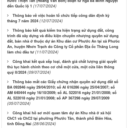
nước Thiện Tân (Hoàng Văn Bổn) đoạn từ ngã ba Minh Nguyệt
(17/07/2024)
đến Quốc lộ 1
Thông báo về việc hoãn tổ chức tiếp công dân định kỳ
(12/07/2024)
tháng 7 năm 2024
Thông báo kết quả kiểm tra hiện trạng sử dụng đất, công
trình đã xây dựng và điều kiện chuyển nhượng quyền sử dụng
đất, bán nhà ở thuộc dự án Khu dân cư Phước An tại xã Phưóc
An, huyện Nhơn Trạch do Công ty Cổ phần Địa ốc Thăng Long
(11/07/2024)
làm chủ đầu tư
Công khai kết quả xếp loại, đánh giá chất lượng giải quyết
thủ tục hành chính theo cơ chế một cửa, một cửa liên thông
(09/07/2024)
quý II/2024
Thông báo mất các Giấy chứng nhận quyền sử dụng đất số
BA 092846 ngày 29/04/2010; số AI 616286 ngày 25/04/2007; số
AM 640444 ngày 16/10/2009; số AL 522016 ngày 21/01/2008; số
AL 522018 ngày 21/01/2008; số AP 367298 ngày 29/07/2009
(05/07/2024)
Công khai hồ sơ mời quan tâm dự án Khu nhà ở xã hội
ChC1 và ChC2 tại phường Phước Tân, thành phố Biên Hòa,
(28/06/2024)
tỉnh Đồng Nai