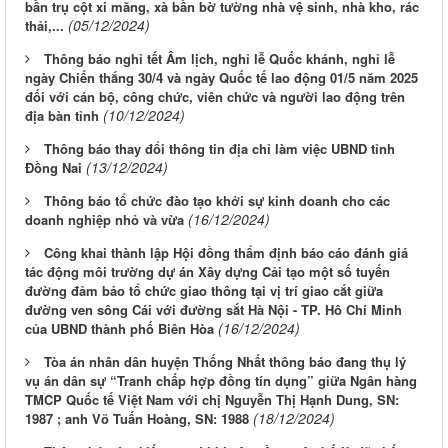
bần trụ cột xi măng, xà bần bờ tường nhà vệ sinh, nhà kho, rác
(05/12/2024)
thải,...
Thông báo nghỉ tết Âm lịch, nghỉ lễ Quốc khánh, nghỉ lễ
ngày Chiến thắng 30/4 và ngày Quốc tế lao động 01/5 năm 2025
đối với cán bộ, công chức, viên chức và người lao động trên
(10/12/2024)
địa bàn tỉnh
Thông báo thay đổi thông tin địa chỉ làm việc UBND tỉnh
(13/12/2024)
Đồng Nai
Thông báo tổ chức đào tạo khởi sự kinh doanh cho các
(16/12/2024)
doanh nghiệp nhỏ và vừa
Công khai thành lập Hội đồng thẩm định báo cáo đánh giá
tác động môi trường dự án Xây dựng Cải tạo một số tuyến
đường đảm bảo tổ chức giao thông tại vị trí giao cắt giữa
đường ven sông Cái với đường sắt Hà Nội - TP. Hô Chí Minh
(16/12/2024)
của UBND thành phố Biên Hòa
Tòa án nhân dân huyện Thống Nhất thông báo đang thụ lý
vụ án dân sự “Tranh chấp hợp đồng tín dụng” giữa Ngân hàng
TMCP Quốc tế Việt Nam với chị Nguyễn Thị Hạnh Dung, SN:
(18/12/2024)
1987 ; anh Võ Tuấn Hoàng, SN: 1988