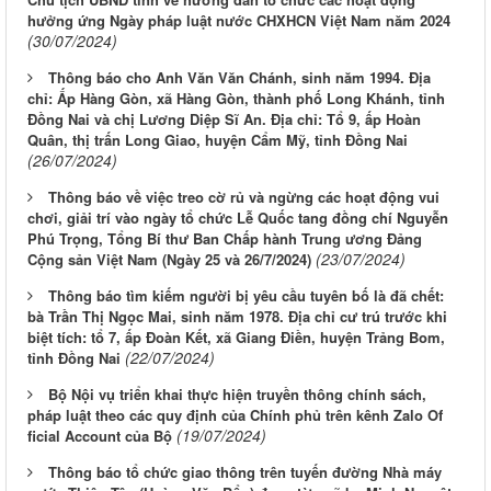
hưởng ứng Ngày pháp luật nước CHXHCN Việt Nam năm 2024
(30/07/2024)
Thông báo cho Anh Văn Văn Chánh, sinh năm 1994. Địa
chỉ: Ấp Hàng Gòn, xã Hàng Gòn, thành phố Long Khánh, tỉnh
Đồng Nai và chị Lương Diệp Sĩ An. Địa chỉ: Tổ 9, ấp Hoàn
Quân, thị trấn Long Giao, huyện Cẩm Mỹ, tỉnh Đồng Nai
(26/07/2024)
Thông báo về việc treo cờ rủ và ngừng các hoạt động vui
chơi, giải trí vào ngày tổ chức Lễ Quốc tang đồng chí Nguyễn
Phú Trọng, Tổng Bí thư Ban Chấp hành Trung ương Đảng
(23/07/2024)
Cộng sản Việt Nam (Ngày 25 và 26/7/2024)
Thông báo tìm kiếm người bị yêu cầu tuyên bố là đã chết:
bà Trần Thị Ngọc Mai, sinh năm 1978. Địa chỉ cư trú trước khi
biệt tích: tổ 7, ấp Đoàn Kết, xã Giang Điền, huyện Trảng Bom,
(22/07/2024)
tỉnh Đồng Nai
Bộ Nội vụ triển khai thực hiện truyền thông chính sách,
pháp luật theo các quy định của Chính phủ trên kênh Zalo Of​​
(19/07/2024)
ficial​​ ​​Acc​ount​ của Bộ
Thông báo tổ chức giao thông trên tuyến đường Nhà máy