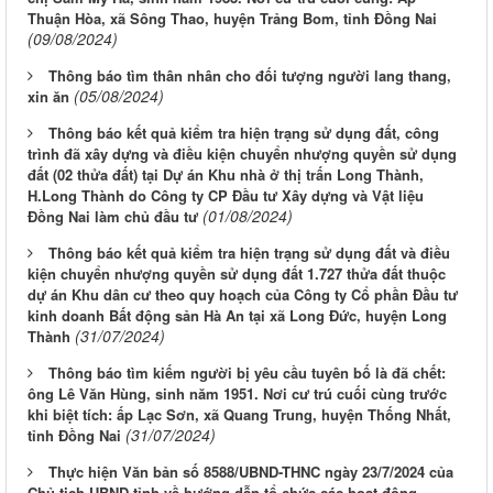
Thuận Hòa, xã Sông Thao, huyện Trảng Bom, tỉnh Đồng Nai
(09/08/2024)
Thông báo tìm thân nhân cho đối tượng người lang thang,
(05/08/2024)
xin ăn
Thông báo kết quả kiểm tra hiện trạng sử dụng đất, công
trình đã xây dựng và điều kiện chuyển nhượng quyền sử dụng
đất (02 thửa đất) tại Dự án Khu nhà ở thị trấn Long Thành,
H.Long Thành do Công ty CP Đầu tư Xây dựng và Vật liệu
(01/08/2024)
Đồng Nai làm chủ đầu tư
Thông báo kết quả kiểm tra hiện trạng sử dụng đất và điều
kiện chuyển nhượng quyền sử dụng đất 1.727 thửa đất thuộc
dự án Khu dân cư theo quy hoạch của Công ty Cổ phần Đầu tư
kinh doanh Bất động sản Hà An tại xã Long Đức, huyện Long
(31/07/2024)
Thành
Thông báo tìm kiếm người bị yêu cầu tuyên bố là đã chết:
ông Lê Văn Hùng, sinh năm 1951. Nơi cư trú cuối cùng trước
khi biệt tích: ấp Lạc Sơn, xã Quang Trung, huyện Thống Nhất,
(31/07/2024)
tỉnh Đồng Nai
Thực hiện Văn bản số 8588/UBND-THNC ngày 23/7/2024 của
Chủ tịch UBND tỉnh về hướng dẫn tổ chức các hoạt động