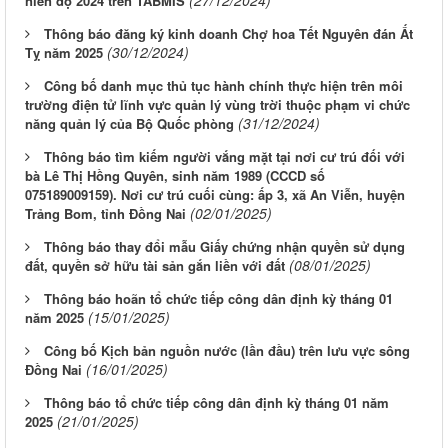
(27/12/2024)
niên độ 2024 trên TABMIS
Thông báo đăng ký kinh doanh Chợ hoa Tết Nguyên đán Ất
(30/12/2024)
Tỵ năm 2025
Công bố danh mục thủ tục hành chính thực hiện trên môi
trường điện tử lĩnh vực quản lý vùng trời thuộc phạm vi chức
(31/12/2024)
năng quản lý của Bộ Quốc phòng
Thông báo tìm kiếm người vắng mặt tại nơi cư trú đối với
bà Lê Thị Hồng Quyên, sinh năm 1989 (CCCD số
075189009159). Nơi cư trú cuối cùng: ấp 3, xã An Viễn, huyện
(02/01/2025)
Trảng Bom, tỉnh Đồng Nai
Thông báo thay đổi mẫu Giấy chứng nhận quyền sử dụng
(08/01/2025)
đất, quyền sở hữu tài sản gắn liền với đất
Thông báo hoãn tổ chức tiếp công dân định kỳ tháng 01
(15/01/2025)
năm 2025
Công bố Kịch bản nguồn nước (lần đầu) trên lưu vực sông
(16/01/2025)
Đồng Nai
Thông báo tổ chức tiếp công dân định kỳ tháng 01 năm
(21/01/2025)
2025