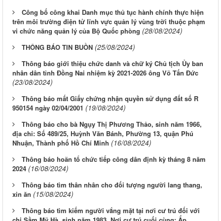
Công bố công khai Danh mục thủ tục hành chính thực hiện
trên môi trường điện tử lĩnh vực quản lý vùng trời thuộc phạm
(28/08/2024)
vi chức năng quản lý của Bộ Quốc phòng
(25/08/2024)
THÔNG BÁO TIN BUỒN
Thông báo giới thiệu chức danh và chữ ký Chủ tịch Ủy ban
nhân dân tỉnh Đồng Nai nhiệm kỳ 2021-2026 ông Võ Tấn Đức
(23/08/2024)
Thông báo mất Giấy chứng nhận quyền sử dụng đất số R
(19/08/2024)
950154 ngày 02/04/2001
Thông báo cho bà Ngụy Thị Phương Thảo, sinh năm 1966,
địa chỉ: Số 489/25, Huỳnh Văn Bánh, Phường 13, quận Phú
(16/08/2024)
Nhuận, Thành phố Hồ Chí Minh
Thông báo hoãn tổ chức tiếp công dân định kỳ tháng 8 năm
(16/08/2024)
2024
Thông báo tìm thân nhân cho đối tượng người lang thang,
(15/08/2024)
xin ăn
Thông báo tìm kiếm người vắng mặt tại nơi cư trú đối với
chị Sầm Mỹ Hà, sinh năm 1983. Nơi cư trú cuối cùng: Ấp