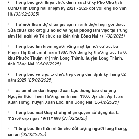
Thông báo giới thiệu chức danh và chữ ký Phó Chủ tịch
UBND tỉnh Đồng Nai nhiệm kỳ 2021 - 2026 đối với ông Hồ Văn
(03/02/2025)
Hà
Thư mời tham dự chào giá cạnh tranh thực hiện gói thầu:
Sửa chữa kho cất giữ hồ sơ và ngăn phòng làm việc tại Trung
(11/02/2025)
tâm Hội nghị và Tổ chức sự kiện tỉnh Đồng Nai
Thông báo tìm kiếm người vắng mặt tại nơi cư trú: bà
Phạm Thị Định, sinh năm 1987; Nơi đăng ký thường trú: Tổ 8,
khu Phước Thuận, thị trấn Long Thành, huyện Long Thành,
(24/02/2025)
tỉnh Đồng Nai
Thông báo về việc tổ chức tiếp công dân định kỳ tháng 02
(25/02/2025)
năm 2025
Tòa án nhân dân huyện Xuân Lộc thông báo cho ông
Nguyễn Hữu Thiên Hương, sinh năm 1986; Địa chỉ: Ấp 1, xã
(26/02/2025)
Xuân Hưng, huyện Xuân Lộc, tỉnh Đồng Nai
Thông báo mất Giấy chứng nhận quyền sử dụng đất L
(27/02/2025)
412758 cấp ngày 19/11/1998
Thông báo tìm thân nhân cho đối tượng người lang thang,
(03/03/2025)
xin ăn