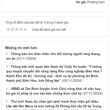
Tác giả:
Phương Nam
Tổng số điểm của bài viết là: 0 trong 0 đánh giá
Click để đánh giá bài viết
Những tin mới hơn
Thông báo tìm thân nhân cho đối tượng người lang thang,
(01/11/2024)
xin ăn
Thông báo mời quan tâm tham dự Cuộc thi tuyển “Ý tưởng
quy hoạch chuyển đổi công năng Khu công nghiệp Biên Hoà 1
thành Khu đô thị - thương mại - dịch vụ tại phường An Bình,
(05/11/2024)
thành phố Biên Hòa, tỉnh Đồng Nai”
UBND xã Tân Bình (huyện Vĩnh Cửu) công khai về việc hủy
(07/11/2024)
bỏ giá trị pháp lý của văn bản chứng thực chữ ký
Thư mời tham dự chào giá cạnh tranh thực hiện gói thầu:
Lắp đặt tấm Meca và sơn tường 02 Phòng kho lầu 02 tại Trung