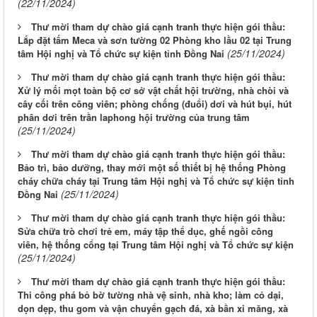
(22/11/2024)
Thư mời tham dự chào giá cạnh tranh thực hiện gói thầu:
Lắp đặt tấm Meca và sơn tường 02 Phòng kho lầu 02 tại Trung
(25/11/2024)
tâm Hội nghị và Tổ chức sự kiện tỉnh Đồng Nai
Thư mời tham dự chào giá cạnh tranh thực hiện gói thầu:
Xử lý mối mọt toàn bộ cơ sở vật chất hội trường, nhà chòi và
cây cối trên công viên; phòng chống (đuổi) dơi và hút bụi, hút
phân dơi trên trần laphong hội trường của trung tâm
(25/11/2024)
Thư mời tham dự chào giá cạnh tranh thực hiện gói thầu:
Bảo trì, bảo dưỡng, thay mới một số thiết bị hệ thống Phòng
cháy chữa cháy tại Trung tâm Hội nghị và Tổ chức sự kiện tỉnh
(25/11/2024)
Đồng Nai
Thư mời tham dự chào giá cạnh tranh thực hiện gói thầu:
Sửa chữa trò chơi trẻ em, máy tập thể dục, ghế ngồi công
viên, hệ thống cổng tại Trung tâm Hội nghị và Tổ chức sự kiện
(25/11/2024)
Thư mời tham dự chào giá cạnh tranh thực hiện gói thầu:
Thi công phá bỏ bờ tường nhà vệ sinh, nhà kho; làm cỏ dại,
dọn dẹp, thu gom và vận chuyển gạch đá, xà bần xi măng, xà