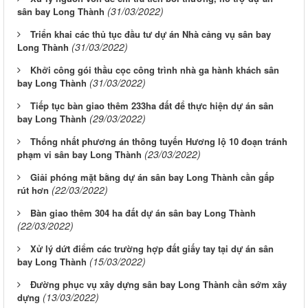
(31/03/2022)
sân bay Long Thành
Triển khai các thủ tục đầu tư dự án Nhà cảng vụ sân bay
(31/03/2022)
Long Thành
Khởi công gói thầu cọc công trình nhà ga hành khách sân
(31/03/2022)
bay Long Thành
Tiếp tục bàn giao thêm 233ha đất để thực hiện dự án sân
(29/03/2022)
bay Long Thành
Thống nhất phương án thông tuyến Hương lộ 10 đoạn tránh
(23/03/2022)
phạm vi sân bay Long Thành
Giải phóng mặt bằng dự án sân bay Long Thành cần gấp
(22/03/2022)
rút hơn
Bàn giao thêm 304 ha đất dự án sân bay Long Thành
(22/03/2022)
Xử lý dứt điểm các trường hợp đất giấy tay tại dự án sân
(15/03/2022)
bay Long Thành
Đường phục vụ xây dựng sân bay Long Thành cần sớm xây
Từ ngày 03/8/2026 đến ngày 09/8/2026
(13/03/2022)
dựng