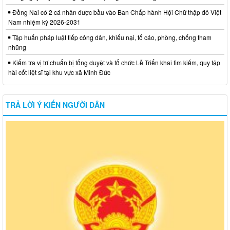
Đồng Nai có 2 cá nhân được bầu vào Ban Chấp hành Hội Chữ thập đỏ Việt
Nam nhiệm kỳ 2026-2031
Tập huấn pháp luật tiếp công dân, khiếu nại, tố cáo, phòng, chống tham
nhũng
Kiểm tra vị trí chuẩn bị tổng duyệt và tổ chức Lễ Triển khai tìm kiếm, quy tập
hài cốt liệt sĩ tại khu vực xã Minh Đức
TRẢ LỜI Ý KIẾN NGƯỜI DÂN