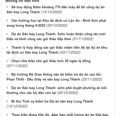
Những tin mới hơn
Sẽ huy động thêm khoảng 770 đầu máy để thi công dự án
(10/10/2022)
Sân bay Long Thành
Các trường học tại Khu tái định cư Lộc An - Bình Sơn phải
(25/10/2022)
xong trong tháng 9-2023
Dự án Sân bay Long Thành: Sớm hoàn thiện công tác mời
(01/11/2022)
thầu và khởi công các gói thầu tiếp theo
Thanh lý hợp đồng các gói thầu chậm tiến độ tại dự án khu
(03/11/2022)
tái định cư Sân bay Long Thành
Chọn nhà thầu cho gói thầu hơn 35 ngàn tỷ đồng
(07/11/2022)
Bộ trưởng Bộ Giao thông vận tải kiểm tra dự án cao tốc
(23/11/2022)
Phan Thiết - Dầu Giây và sân bay Long Thành
Dự án Sân bay Long Thành: sớm phê duyệt phương án bồi
(02/12/2022)
thường cho các hộ dân còn lại
Bí thư Tỉnh ủy kiểm tra Dự án sân bay Long Thành
(13/12/2022)
Thực hiện đúng tiến độ, đảm bảo chất lượng dự án Sân bay