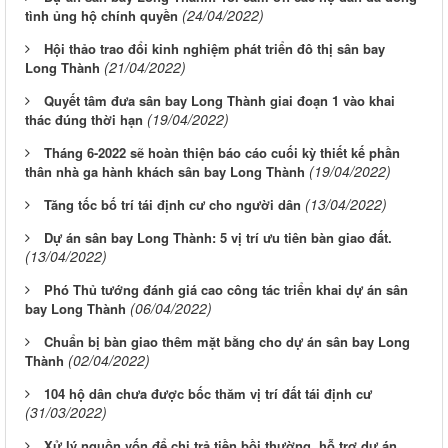
(24/04/2022)
tình ủng hộ chính quyền
Hội thảo trao đổi kinh nghiệm phát triển đô thị sân bay
(21/04/2022)
Long Thành
Quyết tâm đưa sân bay Long Thành giai đoạn 1 vào khai
(19/04/2022)
thác đúng thời hạn
Tháng 6-2022 sẽ hoàn thiện báo cáo cuối kỳ thiết kế phần
(19/04/2022)
thân nhà ga hành khách sân bay Long Thành
(13/04/2022)
Tăng tốc bố trí tái định cư cho người dân
Dự án sân bay Long Thành: 5 vị trí ưu tiên bàn giao đất.
(13/04/2022)
Phó Thủ tướng đánh giá cao công tác triển khai dự án sân
(06/04/2022)
bay Long Thành
Chuẩn bị bàn giao thêm mặt bằng cho dự án sân bay Long
(02/04/2022)
Thành
104 hộ dân chưa được bốc thăm vị trí đất tái định cư
(31/03/2022)
Xử lý nguồn vốn để chi trả tiền bồi thường, hỗ trợ dự án