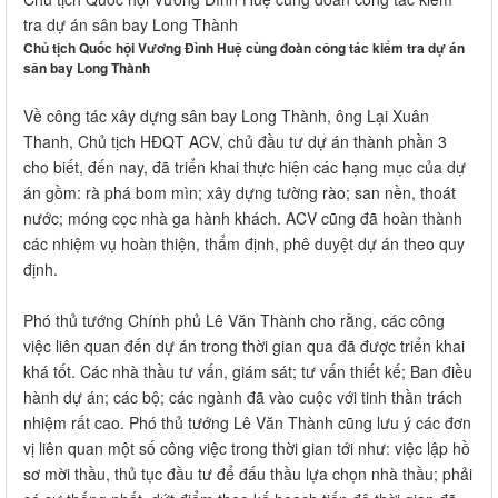
tra dự án sân bay Long Thành
Chủ tịch Quốc hội Vương Đình Huệ cùng đoàn công tác kiểm tra dự án
sân bay Long Thành
Về công tác xây dựng sân bay Long Thành, ông Lại Xuân
Thanh, Chủ tịch HĐQT ACV, chủ đầu tư dự án thành phần 3
cho biết, đến nay, đã triển khai thực hiện các hạng mục của dự
án gồm: rà phá bom mìn; xây dựng tường rào; san nền, thoát
nước; móng cọc nhà ga hành khách. ACV cũng đã hoàn thành
các nhiệm vụ hoàn thiện, thẩm định, phê duyệt dự án theo quy
định.
​Phó thủ tướng Chính phủ Lê Văn Thành cho rằng, các công
việc liên quan đến dự án trong thời gian qua đã được triển khai
khá tốt. Các nhà thầu tư vấn, giám sát; tư vấn thiết kế; Ban điều
hành dự án; các bộ; các ngành đã vào cuộc với tinh thần trách
nhiệm rất cao. Phó thủ tướng Lê Văn Thành cũng lưu ý các đơn
vị liên quan một số công việc trong thời gian tới như: việc lập hồ
sơ mời thầu, thủ tục đầu tư để đấu thầu lựa chọn nhà thầu; phải