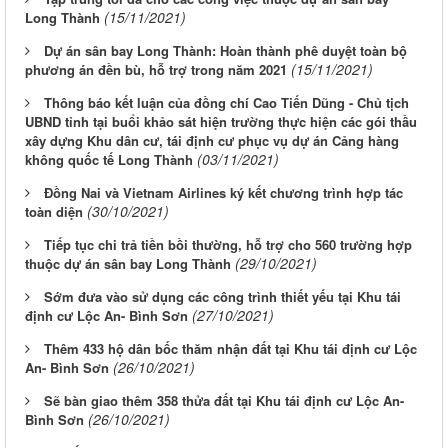
(15/11/2021)
Long Thành
Dự án sân bay Long Thành: Hoàn thành phê duyệt toàn bộ
(15/11/2021)
phương án đền bù, hỗ trợ trong năm 2021
Thông báo kết luận của đồng chí Cao Tiến Dũng - Chủ tịch
UBND tỉnh tại buổi khảo sát hiện trường thực hiện các gói thầu
xây dựng Khu dân cư, tái định cư phục vụ dự án Cảng hàng
(03/11/2021)
không quốc tế Long Thành
Đồng Nai và Vietnam Airlines ký kết chương trình hợp tác
(30/10/2021)
toàn diện
Tiếp tục chi trả tiền bồi thường, hỗ trợ cho 560 trường hợp
(29/10/2021)
thuộc dự án sân bay Long Thành
Sớm đưa vào sử dụng các công trình thiết yếu tại Khu tái
(27/10/2021)
định cư Lộc An- Bình Sơn
Thêm 433 hộ dân bốc thăm nhận đất tại Khu tái định cư Lộc
(26/10/2021)
An- Bình Sơn
Sẽ bàn giao thêm 358 thửa đất tại Khu tái định cư Lộc An-
(26/10/2021)
Bình Sơn