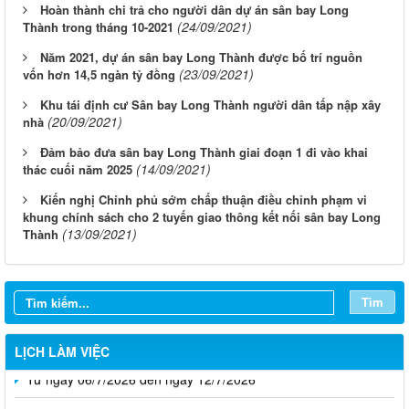
Hoàn thành chi trả cho người dân dự án sân bay Long
(24/09/2021)
Thành trong tháng 10-2021
Năm 2021, dự án sân bay Long Thành được bố trí nguồn
(23/09/2021)
vốn hơn 14,5 ngàn tỷ đồng
Khu tái định cư Sân bay Long Thành người dân tấp nập xây
(20/09/2021)
nhà
Đảm bảo đưa sân bay Long Thành giai đoạn 1 đi vào khai
(14/09/2021)
thác cuối năm 2025
Kiến nghị Chính phủ sớm chấp thuận điều chỉnh phạm vi
khung chính sách cho 2 tuyến giao thông kết nối sân bay Long
Từ ngày 03/8/2026 đến ngày 09/8/2026
(13/09/2021)
Thành
Từ ngày 27/7/2026 đến ngày 02/8/2026
Từ ngày 20/7/2026 đến ngày 26/7/2026
Tìm
Từ ngày 13/7/2026 đến ngày 18/7/2026
LỊCH LÀM VIỆC
Từ ngày 06/7/2026 đến ngày 12/7/2026