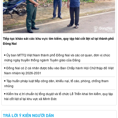
Tiếp tục khảo sát các khu vực tìm kiếm, quy tập hài cốt liệt sĩ tại thành phố
Đồng Nai
Ủy ban MTTQ Việt Nam thành phố Đồng Nai và các cơ quan, đơn vị chúc
mừng ngày truyền thống ngành Tuyên giáo của Đảng
Đồng Nai có 2 cá nhân được bầu vào Ban Chấp hành Hội Chữ thập đỏ Việt
Nam nhiệm kỳ 2026-2031
Tập huấn pháp luật tiếp công dân, khiếu nại, tố cáo, phòng, chống tham
nhũng
Kiểm tra vị trí chuẩn bị tổng duyệt và tổ chức Lễ Triển khai tìm kiếm, quy tập
hài cốt liệt sĩ tại khu vực xã Minh Đức
TRẢ LỜI Ý KIẾN NGƯỜI DÂN